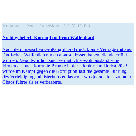
Kolumne
Denis Trubetskoy
22. Mai 2025
Nicht gelie­fert: Kor­rup­tion beim Waffenkauf
Nach dem rus­si­schen Groß­an­griff soll die Ukraine Ver­träge mit aus­
län­di­schen Waf­fen­lie­fe­ran­ten abge­schlos­sen haben, die nie erfüllt
wurden. Ver­ant­wort­lich sind ver­mut­lich sowohl aus­län­di­sche
Firmen als auch kor­rupte Beamte in der Ukraine. Im Herbst 2023
wurde im Kampf gegen die Kor­rup­tion fast die gesamte Führung
des Ver­tei­di­gungs­mi­nis­te­ri­ums ent­las­sen – was jedoch teils zu mehr
Chaos führte als es verbesserte.