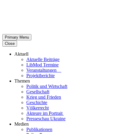
Primary Menu
Close
Aktuell
Aktu­elle Beiträge
LibMod Termine
Ver­an­stal­tun­gen
Pro­jekt­be­richte
Themen
Politik und Wirtschaft
Gesell­schaft
Krieg und Frieden
Geschichte
Völ­ker­recht
Akteure im Portrait
Pres­se­schau Ukraine
Medien
Publi­ka­tio­nen