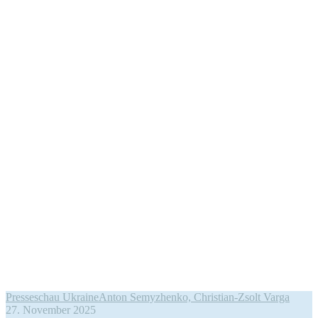
Presseschau Ukraine
Anton Semyzhenko, Christian-Zsolt Varga
27. November 2025