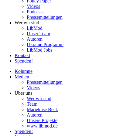
Policy Paper
Videos
Pod­casts
Pres­se­mit­tei­lun­gen
Wer wir sind
LibMod
Unser Team
Autoren
Ukraine Pro­gramm
LibMod Jobs
Kontakt
Spenden!
Kolumne
Medien
Pres­se­mit­tei­lun­gen
Videos
Über uns
Wer wir sind
Team
Marie­luise Beck
Autoren
Unsere Pro­jekte
www.libmod.de
Spenden!