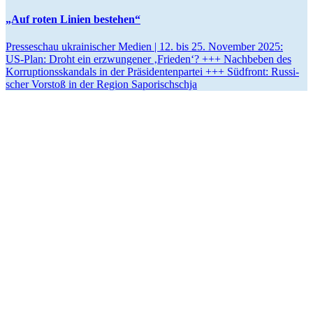
„Auf roten Linien bestehen“
Pres­se­schau ukrai­ni­scher Medien | 12. bis 25. Novem­ber 2025:
US-Plan: Droht ein erzwun­ge­ner ‚Frieden‘? +++ Nach­be­ben des
Kor­rup­ti­ons­skan­dals in der Prä­si­den­ten­par­tei +++ Süd­front: Rus­si­
scher Vorstoß in der Region Saporischschja