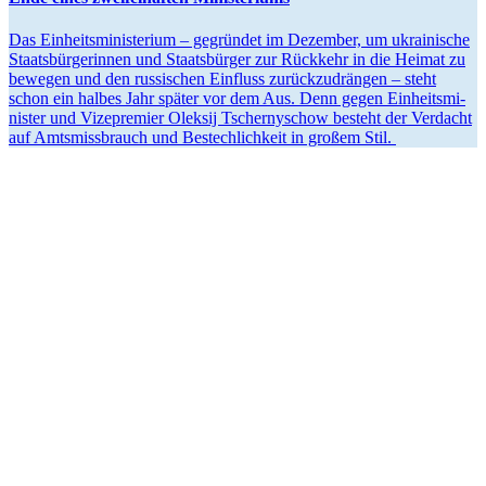
Das Ein­heits­mi­nis­te­rium – gegrün­det im Dezem­ber, um ukrai­ni­sche
Staats­bür­ge­rin­nen und Staats­bür­ger zur Rück­kehr in die Heimat zu
bewegen und den rus­si­schen Ein­fluss zurück­zu­drän­gen – steht
schon ein halbes Jahr später vor dem Aus. Denn gegen Ein­heits­mi­
nis­ter und Vize­pre­mier Oleksij Tscher­ny­schow besteht der Ver­dacht
auf Amts­miss­brauch und Bestech­lich­keit in großem Stil.