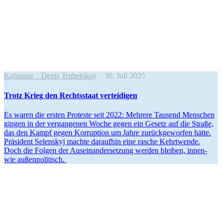
Kolumne
Denis Trubetskoy
30. Juli 2025
Trotz Krieg den Rechts­staat verteidigen
Es waren die ersten Pro­teste seit 2022: Mehrere Tausend Men­schen
gingen in der ver­gan­ge­nen Woche gegen ein Gesetz auf die Straße,
das den Kampf gegen Kor­rup­tion um Jahre zurück­ge­wor­fen hätte.
Prä­si­dent Selen­skyj machte dar­auf­hin eine rasche Kehrt­wende.
Doch die Folgen der Aus­ein­an­der­set­zung werden bleiben, innen-
wie außenpolitisch.