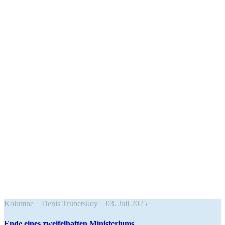
Kolumne
Denis Trubetskoy
03. Juli 2025
Ende eines zwei­fel­haf­ten Ministeriums