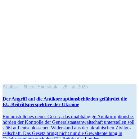
Analyse
Nicole Sherstyuk
28. Juli 2025
Der Angriff auf die Anti­kor­rup­ti­ons­be­hör­den gefähr­det die
EU-Bei­tritts­per­spek­tive der Ukraine
Ein umstrit­te­nes neues Gesetz, das unab­hän­gige Anti­kor­rup­ti­ons­be­
hör­den der Kon­trolle der Gene­ral­staats­an­walt­schaft unter­stel­len soll,
stößt auf ent­schlos­se­nen Wider­stand aus der ukrai­ni­schen Zivil­ge­
sell­schaft. Das Gesetz bringt nicht nur die Gewal­ten­tei­lung in
Gefahr, sondern auch den EU-Bei­tritt des Landes.