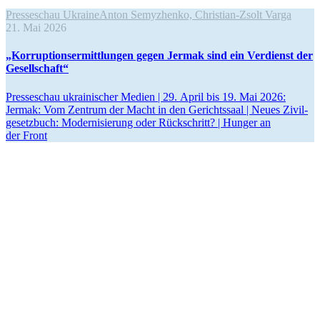
Presseschau Ukraine
Anton Semyzhenko, Christian-Zsolt Varga
21. Mai 2026
„Kor­rup­ti­ons­er­mitt­lun­gen gegen Jermak sind ein Ver­dienst der
Gesellschaft“
Pres­se­schau ukrai­ni­scher Medien | 29. April bis 19. Mai 2026:
Jermak: Vom Zentrum der Macht in den Gerichts­saal | Neues Zivil­
ge­setz­buch: Moder­ni­sie­rung oder Rück­schritt? | Hunger an
der Front