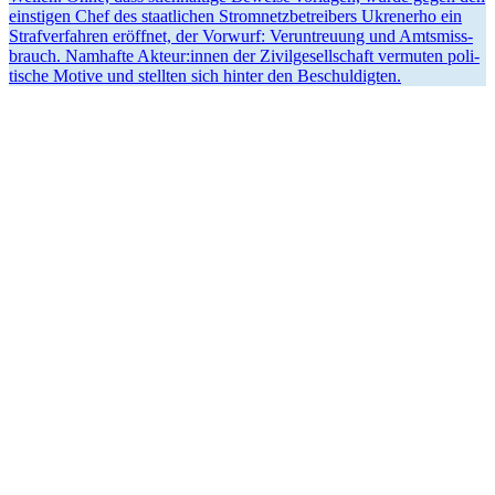
eins­ti­gen Chef des staat­li­chen Strom­netz­be­trei­bers Ukren­erho ein
Straf­ver­fah­ren eröff­net, der Vorwurf: Ver­un­treu­ung und Amts­miss­
brauch. Nam­hafte Akteur:innen der Zivil­ge­sell­schaft ver­mu­ten poli­
ti­sche Motive und stell­ten sich hinter den Beschuldigten.