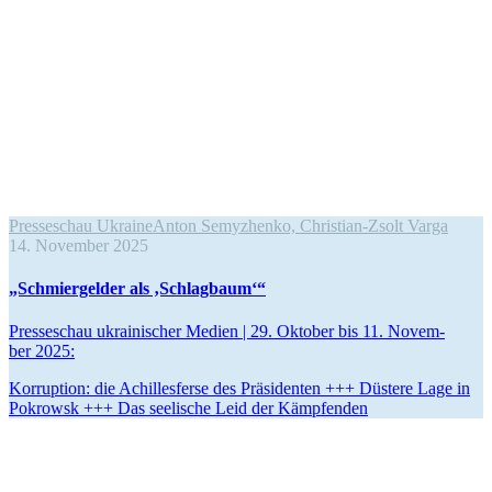
Presseschau Ukraine
Anton Semyzhenko, Christian-Zsolt Varga
14. November 2025
„Schmier­gel­der als ‚Schlag­baum‘“
Pres­se­schau ukrai­ni­scher Medien | 29. Oktober bis 11. Novem­
ber 2025:
Kor­rup­tion: die Achil­les­ferse des Prä­si­den­ten +++ Düstere Lage in
Pokrowsk +++ Das see­li­sche Leid der Kämpfenden