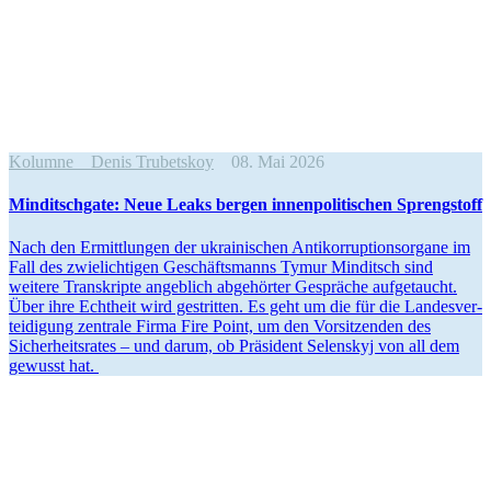
Kolumne
Denis Trubetskoy
08. Mai 2026
Min­dit­sch­gate: Neue Leaks bergen innen­po­li­ti­schen Sprengstoff
Nach den Ermitt­lun­gen der ukrai­ni­schen Anti­kor­rup­ti­ons­or­gane im
Fall des zwie­lich­ti­gen Geschäfts­manns Tymur Min­dit­sch sind
weitere Tran­skripte angeb­lich abge­hör­ter Gesprä­che auf­ge­taucht.
Über ihre Echt­heit wird gestrit­ten. Es geht um die für die Lan­des­ver­
tei­di­gung zen­trale Firma Fire Point, um den Vor­sit­zen­den des
Sicher­heits­ra­tes – und darum, ob Prä­si­dent Selen­skyj von all dem
gewusst hat.