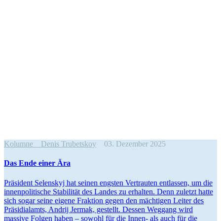
Kolumne
Denis Trubetskoy
03. Dezember 2025
Das Ende einer Ära
Prä­si­dent Selen­skyj hat seinen engsten Ver­trau­ten ent­las­sen, um die
innen­po­li­ti­sche Sta­bi­li­tät des Landes zu erhal­ten. Denn zuletzt hatte
sich sogar seine eigene Frak­tion gegen den mäch­ti­gen Leiter des
Prä­si­di­al­amts, Andrij Jermak, gestellt. Dessen Weggang wird
massive Folgen haben – sowohl für die Innen- als auch für die