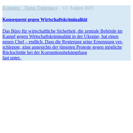
Kolumne
Denis Trubetskoy
12. August 2025
Kon­se­quent gegen Wirtschaftskriminalität
Das Büro für wirt­schaft­li­che Sicher­heit, die zen­trale Behörde im
Kampf gegen Wirt­schafts­kri­mi­na­li­tät in der Ukraine, hat einen
neuen Chef – endlich. Dass die Regie­rung seine Ernen­nung ver­
schleppte, ging ange­sichts der jüngs­ten Pro­teste gegen mög­li­che
Rück­schritte bei der Korruptionsbekämpfung
fast unter.