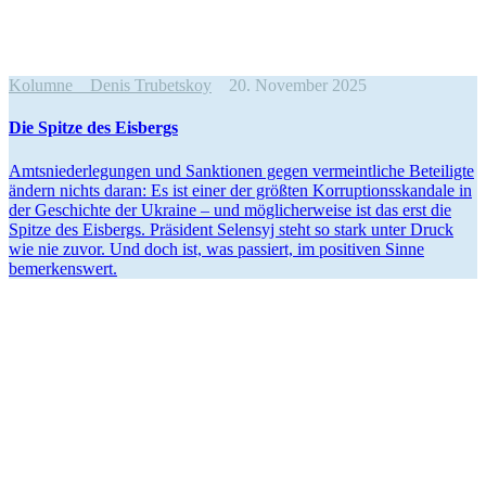
Kolumne
Denis Trubetskoy
20. November 2025
Die Spitze des Eisbergs
Amts­nie­der­le­gun­gen und Sank­tio­nen gegen ver­meint­li­che Betei­ligte
ändern nichts daran: Es ist einer der größten Kor­rup­ti­ons­skan­dale in
der Geschichte der Ukraine – und mög­li­cher­weise ist das erst die
Spitze des Eis­bergs. Prä­si­dent Selen­syj steht so stark unter Druck
wie nie zuvor. Und doch ist, was pas­siert, im posi­ti­ven Sinne
bemerkenswert.