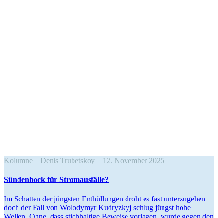
Kolumne
Denis Trubetskoy
12. November 2025
Sün­den­bock für Stromausfälle?
Im Schat­ten der jüngs­ten Ent­hül­lun­gen droht es fast unter­zu­ge­hen –
doch der Fall von Wolo­dymyr Kudryz­kyj schlug jüngst hohe
Wellen. Ohne, dass stich­hal­tige Beweise vor­la­gen, wurde gegen den