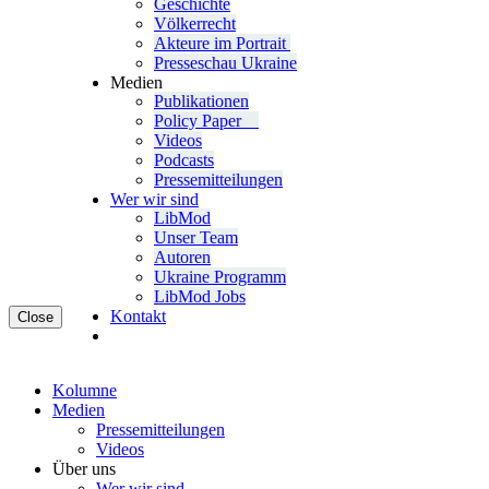
Geschichte
Völ­ker­recht
Akteure im Portrait
Pres­se­schau Ukraine
Medien
Publi­ka­tio­nen
Policy Paper
Videos
Pod­casts
Pres­se­mit­tei­lun­gen
Wer wir sind
LibMod
Unser Team
Autoren
Ukraine Pro­gramm
LibMod Jobs
Kontakt
Close
Kolumne
Medien
Pres­se­mit­tei­lun­gen
Videos
Über uns
Wer wir sind