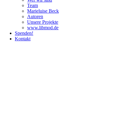
Team
Marie­luise Beck
Autoren
Unsere Pro­jekte
www.libmod.de
Spenden!
Kontakt