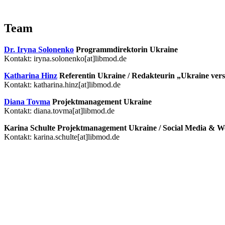
Team
Dr. Iryna Solo­nenko
Pro­gramm­di­rek­to­rin Ukraine
Kontakt: iryna.solonenko[at]libmod.de
Katha­rina Hinz
Refe­ren­tin Ukraine /​ Redak­teu­rin „Ukraine ver
Kontakt: katharina.hinz[at]libmod.de
Diana Tovma
Pro­jekt­ma­nage­ment Ukraine
Kontakt: diana.tovma[at]libmod.de
Karina Schulte Pro­jekt­ma­nage­ment Ukraine /​ Social Media & W
Kontakt: karina.schulte[at]libmod.de