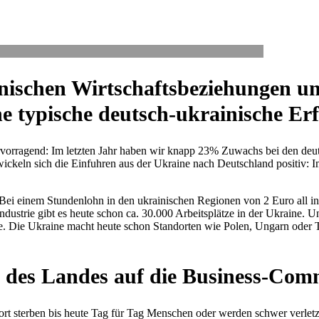
i­schen Wirt­schafts­be­zie­hun­gen
ne typi­sche deutsch-ukrai­ni­sche Er
 her­vor­ra­gend: Im letzten Jahr haben wir knapp 23% Zuwachs bei den deu
i­ckeln sich die Ein­fuh­ren aus der Ukraine nach Deutsch­land positiv:
rie. Bei einem Stun­den­lohn in den ukrai­ni­schen Regio­nen von 2 Euro al
fer­indus­trie gibt es heute schon ca. 30.000 Arbeits­plätze in der Ukraine.
grenze. Die Ukraine macht heute schon Stand­or­ten wie Polen, Ungarn oder
 des Landes auf die Busi­ness-Com­
 Dort sterben bis heute Tag für Tag Men­schen oder werden schwer ver­letz