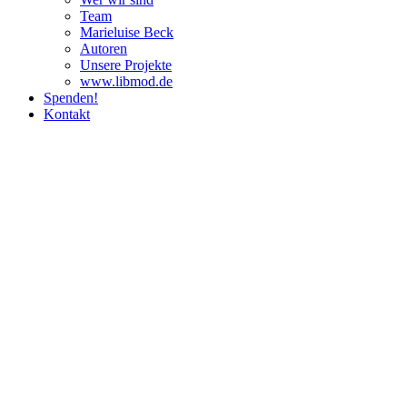
Team
Marie­luise Beck
Autoren
Unsere Pro­jekte
www.libmod.de
Spenden!
Kontakt