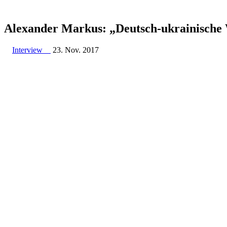
Alex­an­der Markus: „Deutsch-ukrai­ni­sche W
Interview
23. Nov. 2017