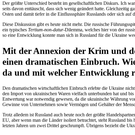
Der größte Unter­schied besteht im gesell­schaft­li­chen Diskurs. Ich
seits davon ent­täuscht, dass sich wenig geän­dert hatte. Gleich­zei­tig
Osten und damit tiefer in die Ein­fluss­sphäre Russ­lands oder sich auf
Diese Dis­kus­sion gibt es heute nicht mehr. Die rus­si­sche Füh­rungs­
ein typi­sches
Tertium-non-datur
-Dilemma, welches hier von der rus­si­
so eine Ent­wick­lung konnte man sich in Russ­land für die Ukraine wede
Mit der Anne­xion der Krim und de
einen dra­ma­ti­schen Ein­bruch. W
da und mit welcher Ent­wick­lung
Den dra­ma­ti­schen wirt­schaft­li­chen Ein­bruch erlebte die Ukraine nic
den Import von ukrai­ni­schen Waren viel­fach unter­bun­den hat und bis
Ent­wer­tung war not­wen­dig gewesen, da die ukrai­ni­sche Währung vo
Gewinne von Unter­neh­men sowie Ver­mö­gen und Gehäl­ter der Men­sche
Trotz alledem ist Russ­land auch heute noch der größte Han­dels­part
EU, aber wenn man die Länder iso­liert betrach­tet, steht Russ­land bis
letzten Jahren um zwei Drittel geschrumpft. Übri­gens bezieht die Uk