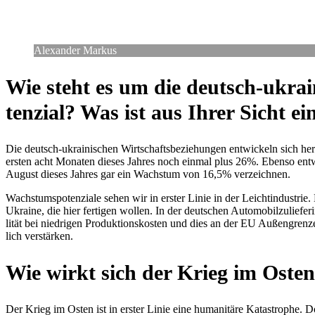
Alex­an­der Markus
Wie steht es um die deutsch-ukrai­n
ten­zial? Was ist aus Ihrer Sicht ei
Die deutsch-ukrai­ni­schen Wirt­schafts­be­zie­hun­gen ent­wi­ckeln sich
ersten acht Monaten dieses Jahres noch einmal plus 26%. Ebenso ent­w
August dieses Jahres gar ein Wachs­tum von 16,5% verzeichnen.
Wachs­tums­po­ten­ziale sehen wir in erster Linie in der Leicht­in­dus­t
Ukraine, die hier fer­ti­gen wollen. In der deut­schen Auto­mo­bil­zu­lie­
li­tät bei nied­ri­gen Pro­duk­ti­ons­kos­ten und dies an der EU Außen­
lich verstärken.
Wie wirkt sich der Krieg im Osten
Der Krieg im Osten ist in erster Linie eine huma­ni­täre Kata­stro­phe.