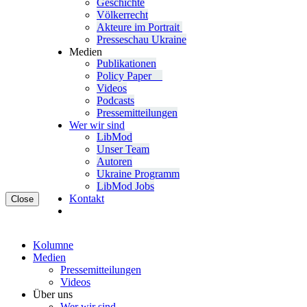
Geschichte
Völ­ker­recht
Akteure im Portrait
Pres­se­schau Ukraine
Medien
Publi­ka­tio­nen
Policy Paper
Videos
Pod­casts
Pres­se­mit­tei­lun­gen
Wer wir sind
LibMod
Unser Team
Autoren
Ukraine Pro­gramm
LibMod Jobs
Kontakt
Close
Kolumne
Medien
Pres­se­mit­tei­lun­gen
Videos
Über uns
Wer wir sind