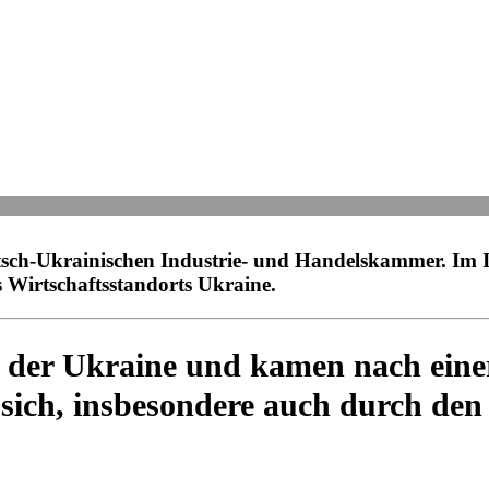
utsch-Ukrai­ni­schen Indus­trie- und Han­dels­kam­mer. Im 
 Wirt­schafts­stand­orts Ukraine.
in der Ukraine und kamen nach einer 
ich, ins­be­son­dere auch durch den