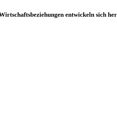
irt­schafts­be­zie­hun­gen ent­wi­ckeln sich 