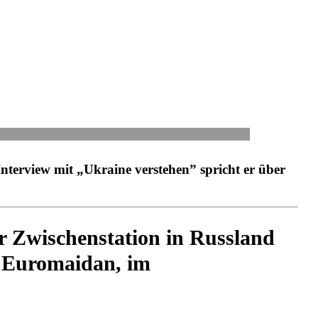
Inter­view mit „Ukraine ver­ste­hen” spricht er über
Zwi­schen­sta­tion in Russ­land
 Euro­mai­dan, im