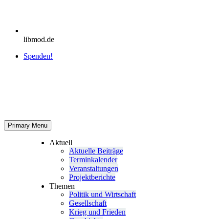
libmod.de
Spenden!
Primary Menu
Aktuell
Aktu­elle Beiträge
Ter­min­ka­len­der
Ver­an­stal­tun­gen
Pro­jekt­be­richte
Themen
Politik und Wirtschaft
Gesell­schaft
Krieg und Frieden