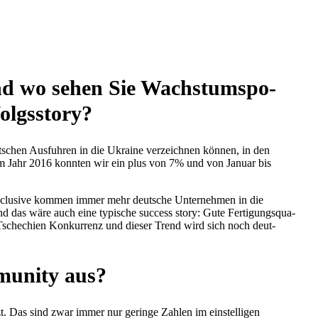
 und wo sehen Sie Wachs­tums­po­
folgsstory?
t­schen Aus­fuh­ren in die Ukraine ver­zeich­nen können, in den
 Im Jahr 2016 konnten wir ein plus von 7% und von Januar bis
l inclu­sive kommen immer mehr deut­sche Unter­neh­men in die
 Und das wäre auch eine typi­sche success story: Gute Fer­ti­gungs­qua­
 Tsche­chien Kon­kur­renz und dieser Trend wird sich noch deut­
mu­nity aus?
t. Das sind zwar immer nur geringe Zahlen im ein­stel­li­gen