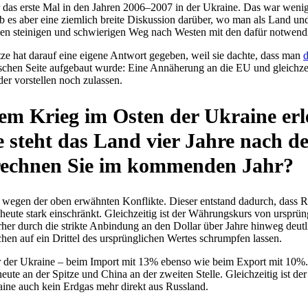
 war das erste Mal in den Jahren 2006–2007 in der Ukraine. Das war wen
 gab es aber eine ziem­lich breite Dis­kus­sion darüber, wo man als Land 
 den stei­ni­gen und schwie­ri­gen Weg nach Westen mit den dafür not­wen
spitze hat darauf eine eigene Antwort gegeben, weil sie dachte, dass man
d
schen Seite auf­ge­baut wurde: Eine Annä­he­rung an die EU und gleich­z
r vor­stel­len noch zulassen.
m Krieg im Osten der Ukraine erlebt
ie steht das Land vier Jahre nach de
 rechnen Sie im kom­men­den Jahr?
ht wegen der oben erwähn­ten Kon­flikte. Dieser ent­stand dadurch, dass Russ
 heute stark ein­schränkt. Gleich­zei­tig ist der Wäh­rungs­kurs von urspr
rher durch die strikte Anbin­dung an den Dollar über Jahre hinweg deut
n auf ein Drittel des ursprüng­li­chen Wertes schrump­fen lassen.
­ner der Ukraine – beim Import mit 13% ebenso wie beim Export mit 10%.
 heute an der Spitze und China an der zweiten Stelle. Gleich­zei­tig ist
raine auch kein Erdgas mehr direkt aus Russland.