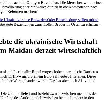
ige Jahre nach der Orangen Revo­lu­tion. Die Men­schen waren einer­
und Bevöl­ke­rung eher hin wolle: Zurück in die Kom­fort­zone nach
­di­gen Refor­men machen?
ie Ukraine vor eine Ent­we­der-Oder Ent­schei­dung stellen müsse
,
ei­tig gute Bezie­hun­gen zum großen Bruder im Osten zu erhal­ten –
e die ukrai­ni­sche Wirt­schaft
m Maidan derzeit wirt­schaft­lich
­land über in aller Regel vor­ge­scho­bene tech­ni­sche Bar­rie­ren
üng­lich 11 Hrywnja pro einem Euro auf heute 31 gefal­len. Diese
­lich über Wert gehan­delt wurde. Das hat aber auch Aktiva und
 Die Ukraine liefert und bezieht zwar inzwi­schen mehr aus der
 der Umfang des Außen­han­dels zwi­schen beiden Ländern in den