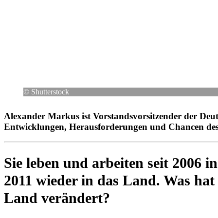
© Shut­ter­stock
Alex­an­der Markus ist Vor­stands­vor­sit­zen­der der De
Ent­wick­lun­gen, Her­aus­for­de­run­gen und Chancen des
Sie leben und arbei­ten seit 2006 
2011 wieder in das Land. Was hat s
Land verändert?