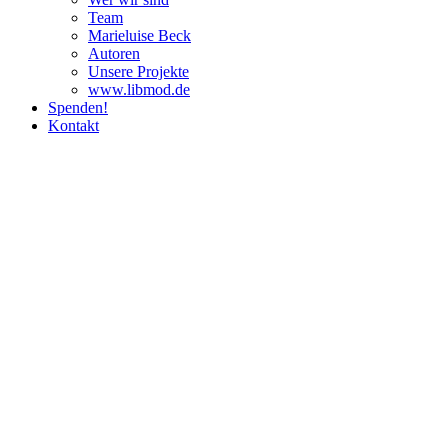
Team
Marie­luise Beck
Autoren
Unsere Pro­jekte
www.libmod.de
Spenden!
Kontakt