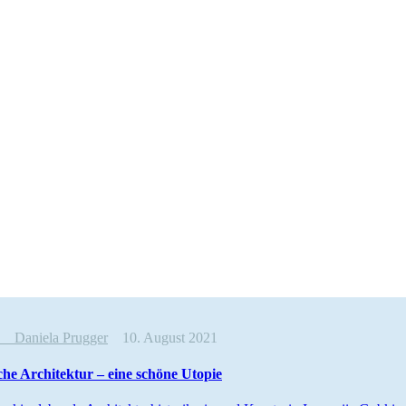
ew
Daniela Prugger
10. August 2021
sche Archi­tek­tur – eine schöne Utopie