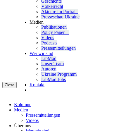
Geschichte
Völ­ker­recht
Akteure im Portrait
Pres­se­schau Ukraine
Medien
Publi­ka­tio­nen
Policy Paper
Videos
Pod­casts
Pres­se­mit­tei­lun­gen
Wer wir sind
LibMod
Unser Team
Autoren
Ukraine Pro­gramm
LibMod Jobs
Kontakt
Close
Kolumne
Medien
Pres­se­mit­tei­lun­gen
Videos
Über uns
Wer wir sind