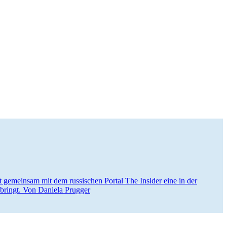
­cat gemein­sam mit dem rus­si­schen Portal The Insider eine in der
e bringt. Von Daniela Prugger