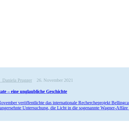
e
Daniela Prugger
26. November 2021
ate – eine unglaub­li­che Geschichte
em­ber ver­öf­fent­lichte das inter­na­tio­nale Recher­che­pro­jekt Bel­ling
ang­ersehnte Unter­su­chung, die Licht in die soge­nannte Wagner-Affär