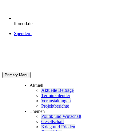
libmod.de
Spenden!
Primary Menu
Aktuell
Aktu­elle Beiträge
Ter­min­ka­len­der
Ver­an­stal­tun­gen
Pro­jekt­be­richte
Themen
Politik und Wirtschaft
Gesell­schaft
Krieg und Frieden