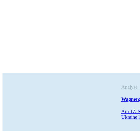
Analys
Wag­ner­g
Am 17. Nov
Ukraine l