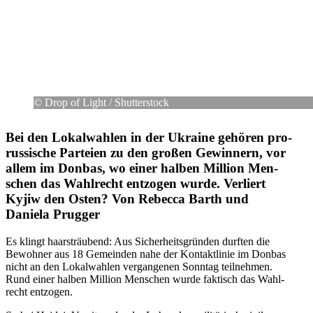
© Drop of Light /​ Shut­ter­stock
Bei den Lokal­wah­len in der Ukraine gehören pro­
rus­si­sche Par­teien zu den großen Gewin­nern, vor
allem im Donbas, wo einer halben Million Men­
schen das Wahl­recht ent­zo­gen wurde. Ver­liert
Kyjiw den Osten? Von Rebecca Barth und
Daniela Prugger
Es klingt haar­sträu­bend: Aus Sicher­heits­grün­den durften die
Bewoh­ner aus 18 Gemein­den nahe der Kon­takt­li­nie im Donbas
nicht an den Lokal­wah­len ver­gan­ge­nen Sonntag teil­neh­men.
Rund einer halben Million Men­schen wurde fak­tisch das Wahl­
recht entzogen.