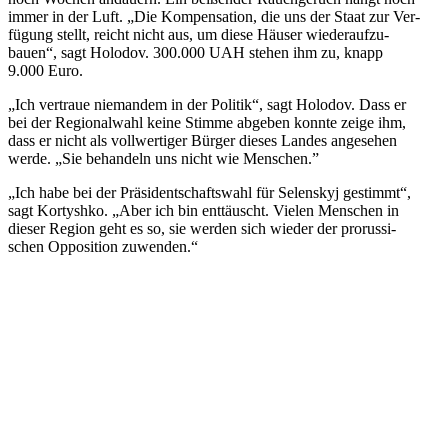
immer in der Luft. „Die Kom­pen­sa­tion, die uns der Staat zur Ver­
fü­gung stellt, reicht nicht aus, um diese Häuser wie­der­auf­zu­
bauen“, sagt Holodov. 300.000 UAH stehen ihm zu, knapp
9.000 Euro.
„Ich ver­traue nie­man­dem in der Politik“, sagt Holodov. Dass er
bei der Regio­nal­wahl keine Stimme abgeben konnte zeige ihm,
dass er nicht als voll­wer­ti­ger Bürger dieses Landes ange­se­hen
werde. „Sie behan­deln uns nicht wie Menschen.”
„Ich habe bei der Prä­si­dent­schafts­wahl für Selen­skyj gestimmt“,
sagt Kor­tyshko. „Aber ich bin ent­täuscht. Vielen Men­schen in
dieser Region geht es so, sie werden sich wieder der pro­rus­si­
schen Oppo­si­tion zuwenden.“