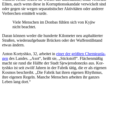
Eliten, auch wenn diese in Kor­rup­ti­ons­skan­dale ver­wi­ckelt sind
oder gegen sie wegen sepa­ra­tis­ti­scher Akti­vi­tä­ten oder anderer
Ver­bre­chen ermit­telt wurde.
Viele Men­schen im Donbas fühlen sich von Kyjiw
nicht beachtet.
Daran können weder die hun­derte Kilo­me­ter neu asphal­tier­ter
Straßen, wie­der­auf­ge­baute Brücken oder der Waf­fen­still­stand
etwas ändern.
Anton Kor­tyshko, 32, arbei­tet in
einer der größten Che­mie­an­la­
gen
des Landes. „Asot“, heißt sie, „Stick­stoff“. Flä­chen­mä­ßig
macht sie rund die Hälfte der Stadt Sje­wjer­odo­nezks aus. Kor­
tyshko ist seit zwölf Jahren in der Fabrik tätig, die er als eigenen
Kosmos beschreibt. „Die Fabrik hat ihren eigenen Rhyth­mus,
ihre eigenen Regeln. Manche Men­schen arbei­ten ihr ganzes
Leben lang dort.“