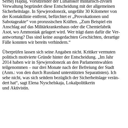
Serhej Hajdaj, Vor­sit­zen­der der Luhans­ker mili­tä­risch-zivilen
Ver­wal­tung begrün­det diese Ent­schei­dung mit der all­ge­mei­nen
Sicher­heits­lage. In Sje­wjer­odo­nezk, unge­fähr 30 Kilo­me­ter von
der Kon­takt­li­nie ent­fernt, befürch­tet er „Pro­vo­ka­tio­nen und
Sabo­ta­ge­akte“ von pro­rus­si­schen Kräften. „Zum Bei­spiel ein
Anschlag auf das Mili­tär­kran­ken­haus oder die Che­mie­fa­brik
Asot, wo Ammo­niak gela­gert wird. Wer trägt dann dafür die Ver­
ant­wor­tung? Das sind keine aus­ge­dach­ten Geschich­ten, der­ar­tige
Fälle konnten wir bereits verhindern.“
Über­prü­fen lassen sich seine Angaben nicht. Kri­ti­ker ver­mu­ten
poli­tisch moti­vierte Gründe hinter der Ent­schei­dung. „Im Jahr
2014 haben wir in Sje­wjer­odo­nezk an den Par­la­ments­wah­len
teil­ge­nom­men – nur drei Monate nach der Befrei­ung der Stadt
(Anm.: von den durch Russ­land unter­stütz­ten Sepa­ra­tis­ten). Ich
sehe nicht, was sich seitdem bezüg­lich der Sicher­heits­lage ver­än­
dert hat“, sagt Elena Nyschels­kaja, Lokal­po­li­ti­ke­rin
und Aktivistin.