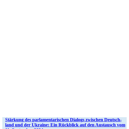
Stär­kung des par­la­men­ta­ri­schen Dialogs zwi­schen Deutsch­
land und der Ukraine: Ein Rück­blick auf den Aus­tausch vom