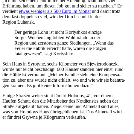
„Ich bin seit einem Jahr in meiner Abtei­lung. Man muss viel
Erfah­rung haben, um diesen Job gut und sicher zu machen.“ Er
ver­dient
etwas weniger als 500 Euro im Monat
und damit trotz­
dem fast doppelt so viel, wie der Durch­schnitt in der
Region Luhansk.
Der geringe Lohn ist nicht Kor­tysh­kos einzige
Sorge. Wochen­lang tobten Wald­brände in der
Region und zer­stör­ten ganze Sied­lun­gen. „Wenn das
Feuer die Fabrik erreicht hätte, wären die Folgen
fatal gewesen“, sagt Kortyshko.
Sein Haus in Syro­tyne, sechs Kilo­me­ter von Sje­wjer­odo­nezk,
wurde nur leicht beschä­digt. 600 Häuser standen hier einst, rund
die Hälfte ist ver­brannt. „Meiner Familie steht eine Kom­pen­sa­
tion zu, aber uns wurde nicht erklärt, wo und wie wir sie bean­tra­
gen können. Es gibt keine Infor­ma­tio­nen dazu.“
Einige Straßen weiter steht Dmitri Holodov, 41, vor einem
Haufen Schutt, den die Mit­ar­bei­ter des Not­diens­tes neben der
Straße auf­ge­häuft haben. Zie­gel­steine und Alt­me­tall sind alles,
was von Holo­dovs Haus übrig­ge­blie­ben ist. Das Alt­me­tall wird
er für drei Grywna je Kilo­gramm verkaufen.