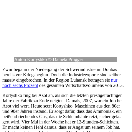
Anton Kor­tyshko © Daniela Prugger
Zwar begann der Nie­der­gang der Schwer­indus­trie im Donbas
bereits vor Kriegs­be­ginn. Doch die Indus­trie­ex­porte sind seither
massiv ein­ge­bro­chen. In der Region Luhansk betra­gen sie
nur
noch sechs Prozent
des gesam­ten Wirt­schafts­vo­lu­mens von 2013.
Kor­tyshko fing bei Asot an, als sich die letzten pres­ti­ge­träch­ti­gen
Jahre der Fabrik zu Ende neigten. Damals, 2007, war ein Job bei
Asot viel wert. Heute setzt Kor­tyshko Maschi­nen aus den 80er
und 90er Jahren instand. Er sorgt dafür, dass das Ammo­niak, ein
beißend rie­chen­des Gas, das die Schleim­häute reizt, sicher gela­
gert wird. Vier Mal in der Woche hat er 12-Stunden-Schich­ten.
Er macht keinen Hehl daraus, dass er Angst um seinem Job hat.