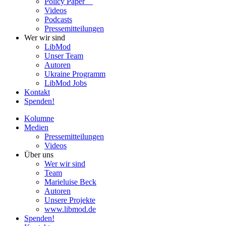
Policy Paper
Videos
Pod­casts
Pres­se­mit­tei­lun­gen
Wer wir sind
LibMod
Unser Team
Autoren
Ukraine Pro­gramm
LibMod Jobs
Kontakt
Spenden!
Kolumne
Medien
Pres­se­mit­tei­lun­gen
Videos
Über uns
Wer wir sind
Team
Marie­luise Beck
Autoren
Unsere Pro­jekte
www.libmod.de
Spenden!