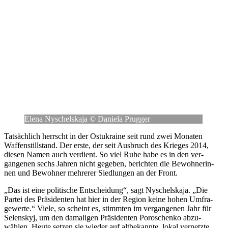
Elena Nyschels­kaja © Daniela Prugger
Tat­säch­lich herrscht in der Ost­ukraine seit rund zwei Monaten
Waf­fen­still­stand. Der erste, der seit Aus­bruch des Krieges 2014,
diesen Namen auch ver­dient. So viel Ruhe habe es in den ver­
gan­ge­nen sechs Jahren nicht gegeben, berich­ten die Bewoh­ne­rin­
nen und Bewoh­ner meh­re­rer Sied­lun­gen an der Front.
„Das ist eine poli­ti­sche Ent­schei­dung“, sagt Nyschels­kaja. „Die
Partei des Prä­si­den­ten hat hier in der Region keine hohen Umfra­
ge­werte.“ Viele, so scheint es, stimm­ten im ver­gan­ge­nen Jahr für
Selen­skyj, um den dama­li­gen Prä­si­den­ten Poro­schenko abzu­
wäh­len. Heute setzen sie wieder auf alt­be­kannte, lokal ver­netzte