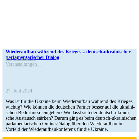
Wie­der­auf­bau während des Krieges – deutsch-ukrai­­ni­­scher
par­la­men­ta­ri­scher Dialog
Pro­jekt­be­richte
Ver­an­stal­tun­gen
27. Juni 2024
Was ist für die Ukraine beim Wie­der­auf­bau während des Krieges
wichtig? Wie können die deut­schen Partner besser auf die ukrai­ni­
schen Bedürf­nisse ein­ge­hen? Wie lässt sich der deutsch-ukrai­­ni­­
sche Aus­tausch stärken? Darum ging es beim deutsch-ukrai­­ni­­schen
par­la­men­ta­ri­schen Online-Dialog über den Wie­der­auf­bau im
Vorfeld der Wie­der­auf­bau­kon­fe­renz für die Ukraine.