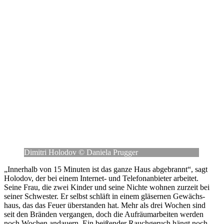
Dimitri Holodov © Daniela Prugger
„Inner­halb von 15 Minuten ist das ganze Haus abge­brannt“, sagt
Holodov, der bei einem Inter­net- und Tele­fon­an­bie­ter arbei­tet.
Seine Frau, die zwei Kinder und seine Nichte wohnen zurzeit bei
seiner Schwes­ter. Er selbst schläft in einem glä­ser­nen Gewächs­
haus, das das Feuer über­stan­den hat. Mehr als drei Wochen sind
seit den Bränden ver­gan­gen, doch die Auf­räum­ar­bei­ten werden
noch Wochen andau­ern. Ein bei­ßen­der Rauch­ge­ruch hängt noch