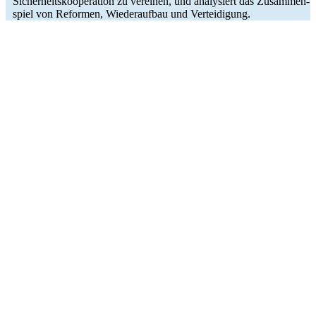
Sicher­heits­ko­ope­ra­tion zu ver­ei­nen, und ana­ly­siert das Zusam­men­
spiel von Refor­men, Wie­der­auf­bau und Verteidigung.