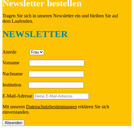
News­let­ter bestellen
Tragen Sie sich in unseren News­let­ter ein und bleiben Sie auf
dem Laufenden.
NEWSLETTER
Anrede
Vorname
Nach­name
Insti­tu­tion
E‑Mail-Adresse
Mit unseren
Daten­schutz­be­stim­mun­gen
erklä­ren Sie sich
einverstanden.