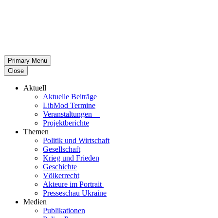
Primary Menu
Close
Aktuell
Aktu­elle Beiträge
LibMod Termine
Ver­an­stal­tun­gen
Pro­jekt­be­richte
Themen
Politik und Wirtschaft
Gesell­schaft
Krieg und Frieden
Geschichte
Völ­ker­recht
Akteure im Portrait
Pres­se­schau Ukraine
Medien
Publi­ka­tio­nen