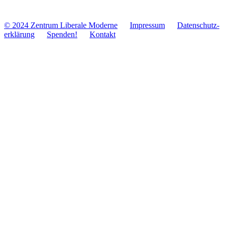
© 2024 Zentrum Libe­rale Moderne
Impres­sum
Daten­schutz­
er­klä­rung
Spenden!
Kontakt