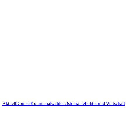
Aktuell
Donbas
Kommunalwahlen
Ostukraine
Politik und Wirtschaft