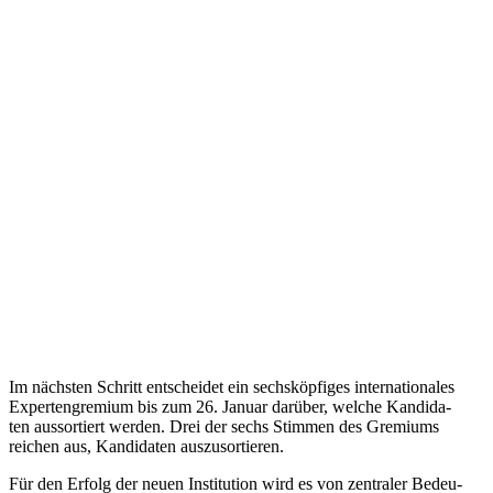
Im nächs­ten Schritt ent­schei­det ein sechs­köp­fi­ges inter­na­tio­na­les
Exper­ten­gre­mium bis zum 26. Januar darüber, welche Kan­di­da­
ten aus­sor­tiert werden. Drei der sechs Stimmen des Gre­mi­ums
reichen aus, Kan­di­da­ten auszusortieren.
Für den Erfolg der neuen Insti­tu­tion wird es von zen­tra­ler Bedeu­