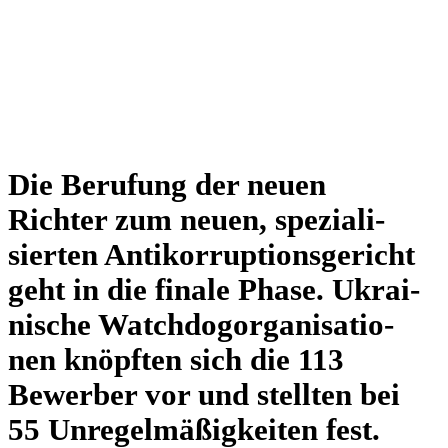
Die Beru­fung der neuen
Richter zum neuen, spe­zia­li­
sier­ten Anti­kor­rup­ti­ons­ge­richt
geht in die finale Phase. Ukrai­
ni­sche Watch­dog­or­ga­ni­sa­tio­
nen knöpf­ten sich die 113
Bewer­ber vor und stell­ten bei
55 Unre­gel­mä­ßig­kei­ten fest.