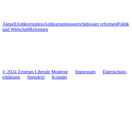
Aktuell
Antikorruption
Antikorruptionsgericht
dossier reformen
Politik
und Wirtschaft
Reformen
© 2024 Zentrum Libe­rale Moderne
Impres­sum
Daten­schutz­
er­klä­rung
Spenden!
Kontakt