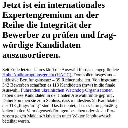
Jetzt ist ein inter­na­tio­na­les
Exper­ten­gre­mium an der
Reihe die Inte­gri­tät der
Bewer­ber zu prüfen und frag­
wür­dige Kan­di­da­ten
auszusortieren.
Seit Ende letzten Jahres läuft die Auswahl für das neu­ge­grün­dete
Hohe Anti­kor­rup­ti­ons­ge­richt (HACC).
Dort sollen ins­ge­samt –
inklu­sive Beru­fungs­in­stanz – 39 Richter arbei­ten. Von ins­ge­samt
342 Bewer­ben schaff­ten es 113 Kan­di­da­ten (m/​w) in die finale
Auswahl.
Füh­ren­den ukrai­ni­schen Watch­dog-Orga­ni­sa­tio­nen
haben diese Kan­di­da­ten in der finalen Aus­wahl­runde geprüft .
Dabei kommen sie zum Schluss, dass min­des­tens 55 Kan­di­da­ten
der 113 „frag­wür­dig“ sind. Das bedeu­tet, dass es Unre­gel­mä­ßig­
kei­ten in den Ver­mö­gens­er­klä­run­gen bestehen oder sie an Pro­
zes­sen gegen Maidan-Akti­vis­ten unter Wiktor Jano­ko­wytsch
betei­ligt waren.