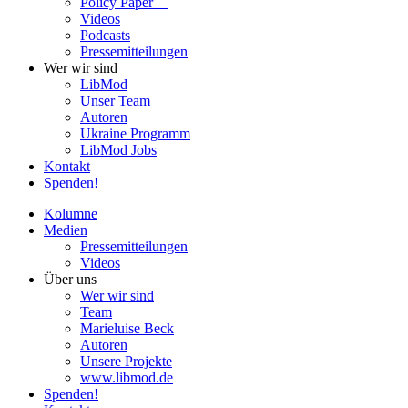
Policy Paper
Videos
Pod­casts
Pres­se­mit­tei­lun­gen
Wer wir sind
LibMod
Unser Team
Autoren
Ukraine Pro­gramm
LibMod Jobs
Kontakt
Spenden!
Kolumne
Medien
Pres­se­mit­tei­lun­gen
Videos
Über uns
Wer wir sind
Team
Marie­luise Beck
Autoren
Unsere Pro­jekte
www.libmod.de
Spenden!