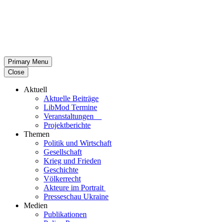
Primary Menu
Close
Aktuell
Aktu­elle Beiträge
LibMod Termine
Ver­an­stal­tun­gen
Pro­jekt­be­richte
Themen
Politik und Wirtschaft
Gesell­schaft
Krieg und Frieden
Geschichte
Völ­ker­recht
Akteure im Portrait
Pres­se­schau Ukraine
Medien
Publi­ka­tio­nen