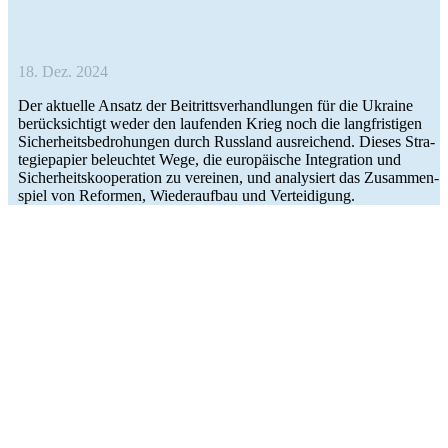
18. Dez. 2024
Der aktu­elle Ansatz der Bei­tritts­ver­hand­lun­gen für die Ukraine
berück­sich­tigt weder den lau­fen­den Krieg noch die lang­fris­ti­gen
Sicher­heits­be­dro­hun­gen durch Russ­land aus­rei­chend. Dieses Stra­
te­gie­pa­pier beleuch­tet Wege, die euro­päi­sche Inte­gra­tion und
Sicher­heits­ko­ope­ra­tion zu ver­ei­nen, und ana­ly­siert das Zusam­men­
spiel von Refor­men, Wie­der­auf­bau und Verteidigung.