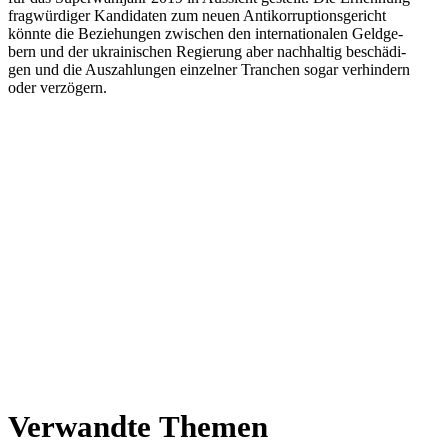
frag­wür­di­ger Kan­di­da­ten zum neuen Anti­kor­rup­ti­ons­ge­richt
könnte die Bezie­hun­gen zwi­schen den inter­na­tio­na­len Geld­ge­
bern und der ukrai­ni­schen Regie­rung aber nach­hal­tig beschä­di­
gen und die Aus­zah­lun­gen ein­zel­ner Tran­chen sogar ver­hin­dern
oder verzögern.
Ver­wandte Themen