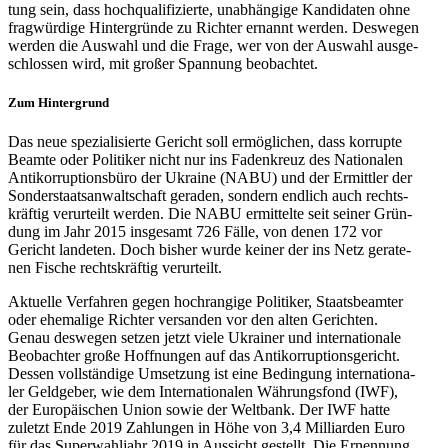
tung sein, dass hoch­qua­li­fi­zierte, unab­hän­gige Kan­di­da­ten ohne
frag­wür­dige Hin­ter­gründe zu Richter ernannt werden. Des­we­gen
werden die Auswahl und die Frage, wer von der Auswahl aus­ge­
schlos­sen wird, mit großer Span­nung beobachtet.
Zum Hin­ter­grund
Das neue spe­zia­li­sierte Gericht soll ermög­li­chen, dass kor­rupte
Beamte oder Poli­ti­ker nicht nur ins Faden­kreuz des Natio­na­len
Anti­kor­rup­ti­ons­büro der Ukraine (NABU) und der Ermitt­ler der
Son­der­staats­an­walt­schaft geraden, sondern endlich auch rechts­
kräf­tig ver­ur­teilt werden. Die NABU ermit­telte seit seiner Grün­
dung im Jahr 2015 ins­ge­samt 726 Fälle, von denen 172 vor
Gericht lan­de­ten. Doch bisher wurde keiner der ins Netz gera­te­
nen Fische rechts­kräf­tig verurteilt.
Aktu­elle Ver­fah­ren gegen hoch­ran­gige Poli­ti­ker, Staats­be­am­ter
oder ehe­ma­lige Richter ver­san­den vor den alten Gerich­ten.
Genau des­we­gen setzen jetzt viele Ukrai­ner und inter­na­tio­nale
Beob­ach­ter große Hoff­nun­gen auf das Anti­kor­rup­ti­ons­ge­richt.
Dessen voll­stän­dige Umset­zung ist eine Bedin­gung inter­na­tio­na­
ler Geld­ge­ber, wie dem Inter­na­tio­na­len Wäh­rungs­fond (IWF),
der Euro­päi­schen Union sowie der Welt­bank. Der IWF hatte
zuletzt Ende 2019 Zah­lun­gen in Höhe von 3,4 Mil­li­ar­den Euro
für das Super­wahl­jahr 2019 in Aus­sicht gestellt. Die Ernen­nung