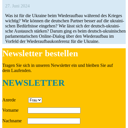
27. Juni 2024
Was ist für die Ukraine beim Wie­der­auf­bau während des Krieges
wichtig? Wie können die deut­schen Partner besser auf die ukrai­ni­
schen Bedürf­nisse ein­ge­hen? Wie lässt sich der deutsch-ukrai­­ni­­
sche Aus­tausch stärken? Darum ging es beim deutsch-ukrai­­ni­­schen
par­la­men­ta­ri­schen Online-Dialog über den Wie­der­auf­bau im
Vorfeld der Wie­der­auf­bau­kon­fe­renz für die Ukraine.
News­let­ter bestellen
Tragen Sie sich in unseren News­let­ter ein und bleiben Sie auf
dem Laufenden.
NEWSLETTER
Anrede
Vorname
Nach­name