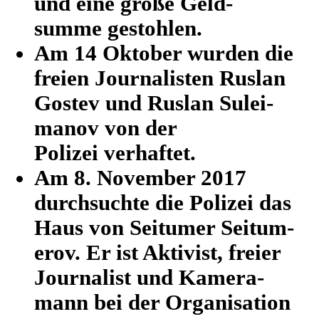
und eine große Geld­
summe gestohlen.
Am 14 Oktober wurden die
freien Jour­na­lis­ten Ruslan
Gostev und Ruslan Sulei­
ma­nov von der
Polizei verhaftet.
Am 8. Novem­ber 2017
durch­suchte die Polizei das
Haus von Seit­u­mer Seit­um­
erov. Er ist Akti­vist, freier
Jour­na­list und Kame­ra­
mann bei der Orga­ni­sa­tion