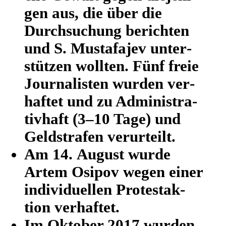
gen aus, die über die
Durch­su­chung berich­ten
und S. Mus­ta­fa­jev unter­
stüt­zen wollten. Fünf freie
Jour­na­lis­ten wurden ver­
haf­tet und zu Admi­nis­tra­
tiv­haft (3–10 Tage) und
Geld­stra­fen verurteilt.
Am 14. August wurde
Artem Osipov wegen einer
indi­vi­du­el­len Pro­test­ak­
tion verhaftet.
Im Oktober 2017 wurden