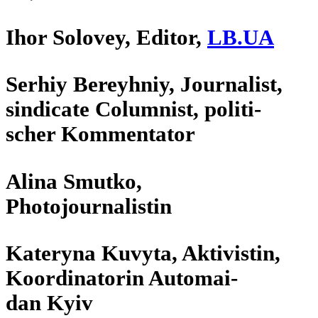
Ihor Solovey, Editor,
LB.UA
Serhiy Bereyh­niy, Jour­na­list,
sin­di­cate Colum­nist, poli­ti­
scher Kommentator
Alina Smutko,
Photojournalistin
Kateryna Kuvyta, Akti­vis­tin,
Koor­di­na­to­rin Auto­mai­
dan Kyiv