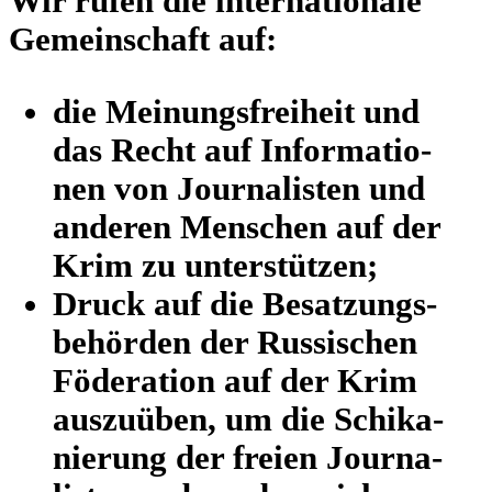
Wir rufen die inter­na­tio­nale
Gemein­schaft auf:
die Mei­nungs­frei­heit und
das Recht auf Infor­ma­tio­
nen von Jour­na­lis­ten und
anderen Men­schen auf der
Krim zu unterstützen;
Druck auf die Besat­zungs­
be­hör­den der Rus­si­schen
Föde­ra­tion auf der Krim
aus­zu­üben, um die Schi­ka­
nie­rung der freien Jour­na­