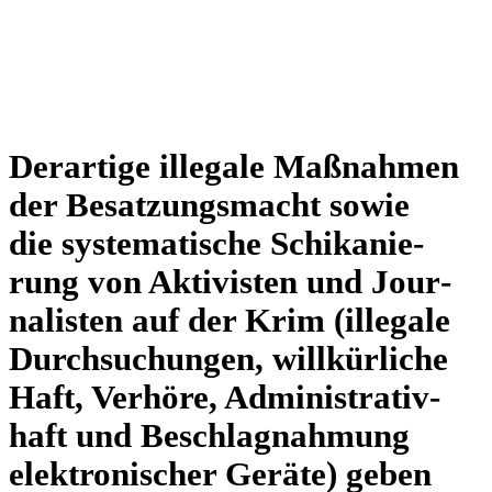
Der­ar­tige ille­gale Maß­nah­men
der Besat­zungs­macht sowie
die sys­te­ma­ti­sche Schi­ka­nie­
rung von Akti­vis­ten und Jour­
na­lis­ten auf der Krim (ille­gale
Durch­su­chun­gen, will­kür­li­che
Haft, Verhöre, Admi­nis­tra­tiv­
haft und Beschlag­nah­mung
elek­tro­ni­scher Geräte) geben