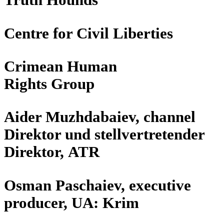
Centre for Civil Liberties
Crimean Human
Rights Group
Aider Muzhda­baiev, channel
Direk­tor und stell­ver­tre­ten­der
Direk­tor, ATR
Osman Paschaiev, exe­cu­tive
pro­du­cer, UA: Krim