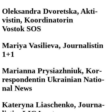
Olek­san­dra Dvor­etska, Akti­
vis­tin, Koor­di­na­to­rin
Vostok SOS
Mariya Vasi­lieva, Jour­na­lis­tin
1+1
Mari­anna Pry­siazhniuk, Kor­
re­spon­den­tin Ukrai­nian Natio­
nal News
Kateryna Lia­schenko, Jour­na­