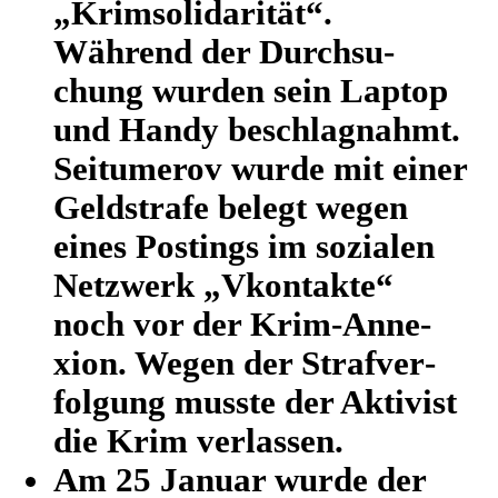
„Krims­o­li­da­ri­tät“.
Während der Durch­su­
chung wurden sein Laptop
und Handy beschlag­nahmt.
Seit­um­erov wurde mit einer
Geld­strafe belegt wegen
eines Pos­tings im sozia­len
Netz­werk „Vkon­takte“
noch vor der Krim-Anne­
xion. Wegen der Straf­ver­
fol­gung musste der Akti­vist
die Krim verlassen.
Am 25 Januar wurde der