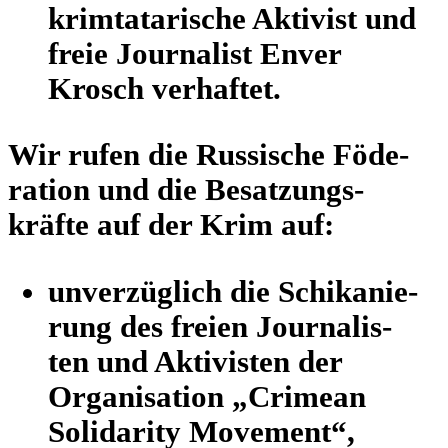
krim­ta­ta­ri­sche Akti­vist und
freie Jour­na­list Enver
Krosch verhaftet.
Wir rufen die Rus­si­sche Föde­
ra­tion und die Besat­zungs­
kräfte auf der Krim auf:
unver­züg­lich die Schi­ka­nie­
rung des freien Jour­na­lis­
ten und Akti­vis­ten der
Orga­ni­sa­tion „Crimean
Soli­da­rity Move­ment“,