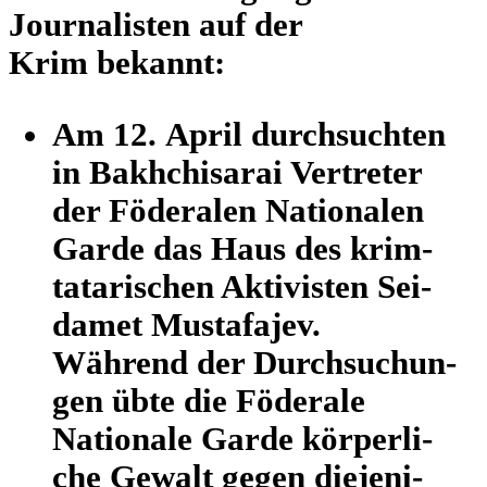
Jour­na­lis­ten auf der
Krim bekannt:
Am 12. April durch­such­ten
in Bakhchi­sa­rai Ver­tre­ter
der Föde­ra­len Natio­na­len
Garde das Haus des krim­
ta­ta­ri­schen Akti­vis­ten Sei­
da­met Mus­ta­fa­jev.
Während der Durch­su­chun­
gen übte die Föde­rale
Natio­nale Garde kör­per­li­
che Gewalt gegen die­je­ni­