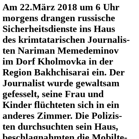
Am 22.März 2018 um 6 Uhr
morgens drangen rus­si­sche
Sicher­heits­dienste ins Haus
des krim­ta­ta­ri­schen Jour­na­lis­
ten Nariman Meme­de­mi­nov
im Dorf Khol­movka in der
Region Bakhchi­sa­rai ein. Der
Jour­na­list wurde gewalt­sam
gefes­selt, seine Frau und
Kinder flüch­te­ten sich in ein
anderes Zimmer. Die Poli­zis­
ten durch­such­ten sein Haus,
beschlag­nahm­ten die Mobil­te­