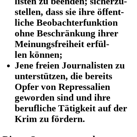
lis­ten zu beenden; sicher­zu­
stel­len, dass sie ihre öffent­
li­che Beob­ach­t­er­funk­tion
ohne Beschrän­kung ihrer
Mei­nungs­frei­heit erfül­
len können;
Jene freien Jour­na­lis­ten zu
unter­stüt­zen, die bereits
Opfer von Repres­sa­lien
gewor­den sind und ihre
beruf­li­che Tätig­keit auf der
Krim zu fördern.