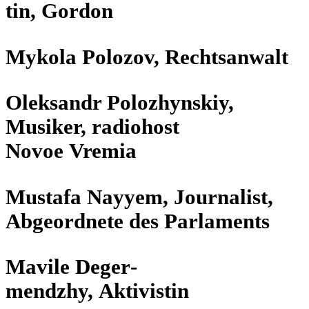
tin, Gordon
Mykola Polozov, Rechtsanwalt
Olek­sandr Poloz­hyns­kiy,
Musiker, radio­host
Novoe Vremia
Mustafa Nayyem, Jour­na­list,
Abge­ord­nete des Parlaments
Mavile Deger­
mendzhy, Aktivistin