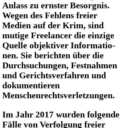
Anlass zu ernster Besorg­nis.
Wegen des Fehlens freier
Medien auf der Krim, sind
mutige Free­lan­cer die einzige
Quelle objek­ti­ver Infor­ma­tio­
nen. Sie berich­ten über die
Durch­su­chun­gen, Fest­nah­men
und Gerichts­ver­fah­ren und
doku­men­tie­ren
Menschenrechtsverletzungen.
Im Jahr 2017 wurden fol­gende
Fälle von Ver­fol­gung freier