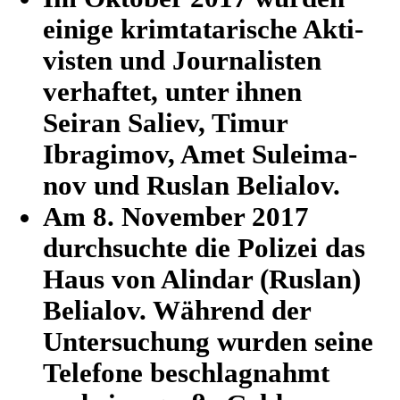
einige krim­ta­ta­ri­sche Akti­
vis­ten und Jour­na­lis­ten
ver­haf­tet, unter ihnen
Seiran Saliev, Timur
Ibrag­i­mov, Amet Sulei­ma­
nov und Ruslan Belialov.
Am 8. Novem­ber 2017
durch­suchte die Polizei das
Haus von Alindar (Ruslan)
Beli­a­lov. Während der
Unter­su­chung wurden seine
Tele­fone beschlag­nahmt