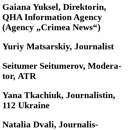
Gaiana Yuksel, Direk­to­rin,
QHA Infor­ma­tion Agency
(Agency „Crimea News“)
Yuriy Matsar­s­kiy, Journalist
Seit­u­mer Seit­um­erov, Mode­ra­
tor, ATR
Yana Tka­chiuk, Jour­na­lis­tin,
112 Ukraine
Natalia Dvali, Jour­na­lis­