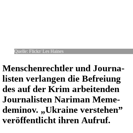
Quelle: Flickr/​ Les Haines
Men­schen­recht­ler und Jour­na­
lis­ten ver­lan­gen die Befrei­ung
des auf der Krim arbei­ten­den
Jour­na­lis­ten Nariman Meme­
de­mi­nov. „Ukraine ver­ste­hen”
ver­öf­fent­licht ihren Aufruf.