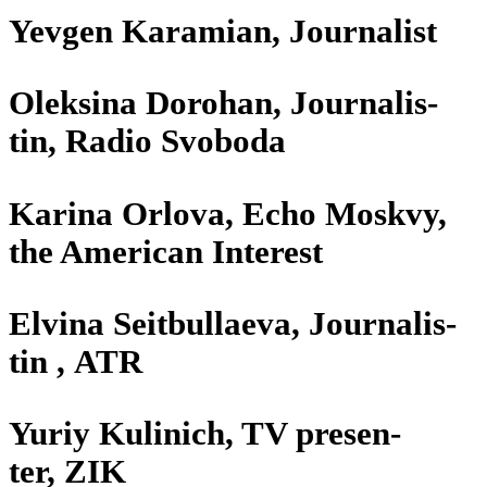
Yevgen Kara­mian, Journalist
Olek­sina Dorohan, Jour­na­lis­
tin, Radio Svoboda
Karina Orlova, Echo Moskvy,
the Ame­ri­can Interest
Elvina Seit­bull­aeva, Jour­na­lis­
tin , ATR
Yuriy Kuli­nich, TV pre­sen­
ter, ZIK