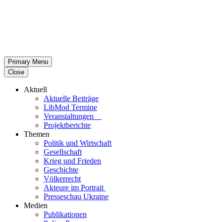
Primary Menu
Close
Aktuell
Aktu­elle Beiträge
LibMod Termine
Ver­an­stal­tun­gen
Pro­jekt­be­richte
Themen
Politik und Wirtschaft
Gesell­schaft
Krieg und Frieden
Geschichte
Völ­ker­recht
Akteure im Portrait
Pres­se­schau Ukraine
Medien
Publi­ka­tio­nen