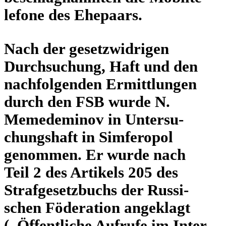
le­fone des Ehepaars.
Nach der gesetz­wid­ri­gen
Durch­su­chung, Haft und den
nach­fol­gen­den Ermitt­lun­gen
durch den FSB wurde N.
Meme­de­mi­nov in Unter­su­
chungs­haft in Sim­fe­ro­pol
genom­men. Er wurde nach
Teil 2 des Arti­kels 205 des
Straf­ge­setz­buchs der Rus­si­
schen Föde­ra­tion ange­klagt
(„Öffent­li­che Aufrufe im Inter­