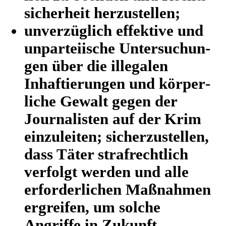
si­cher­heit herzustellen;
unver­züg­lich effek­tive und
unpar­tei­ische Unter­su­chun­
gen über die ille­ga­len
Inhaf­tie­run­gen und kör­per­
li­che Gewalt gegen der
Jour­na­lis­ten auf der Krim
ein­zu­lei­ten; sicher­zu­stel­len,
dass Täter straf­recht­lich
ver­folgt werden und alle
erfor­der­li­chen Maß­nah­men
ergrei­fen, um solche
Angriffe in Zukunft