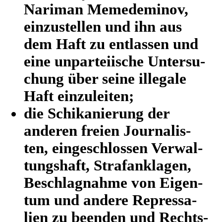
Nariman Meme­de­mi­nov,
ein­zu­stel­len und ihn aus
dem Haft zu ent­las­sen und
eine unpar­tei­ische Unter­su­
chung über seine ille­gale
Haft einzuleiten;
die Schi­ka­nie­rung der
anderen freien Jour­na­lis­
ten, ein­ge­schlos­sen Ver­wal­
tungs­haft, Straf­an­kla­gen,
Beschlag­nahme von Eigen­
tum und andere Repres­sa­
lien zu beenden und Rechts­