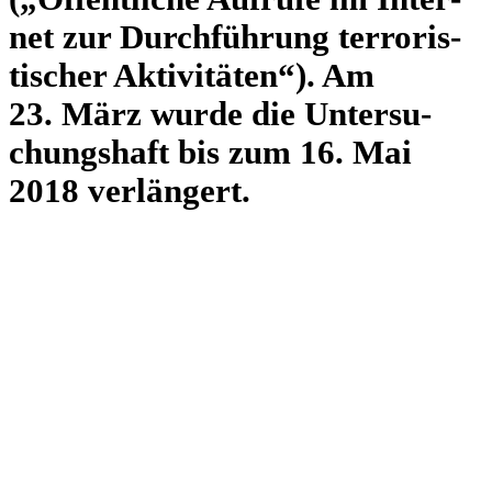
net zur Durch­füh­rung ter­ro­ris­
ti­scher Akti­vi­tä­ten“). Am
23. März wurde die Unter­su­
chungs­haft bis zum 16. Mai
2018 verlängert.