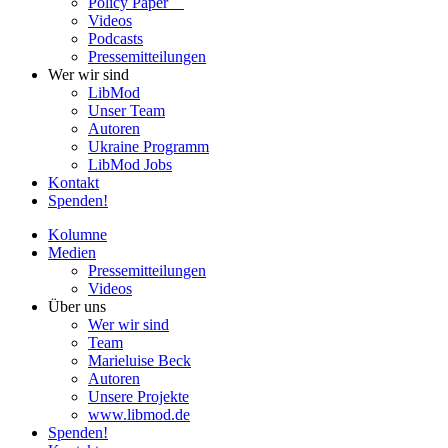
Policy Paper
Videos
Pod­casts
Pres­se­mit­tei­lun­gen
Wer wir sind
LibMod
Unser Team
Autoren
Ukraine Pro­gramm
LibMod Jobs
Kontakt
Spenden!
Kolumne
Medien
Pres­se­mit­tei­lun­gen
Videos
Über uns
Wer wir sind
Team
Marie­luise Beck
Autoren
Unsere Pro­jekte
www.libmod.de
Spenden!