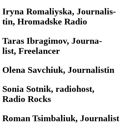
Iryna Roma­liyska, Jour­na­lis­
tin, Hro­madske Radio
Taras Ibrag­i­mov, Jour­na­
list, Freelancer
Olena Sav­chiuk, Journalistin
Sonia Sotnik, radio­host,
Radio Rocks
Roman Tsim­ba­liuk, Journalist