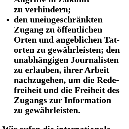
zu verhindern;
den unein­ge­schränk­ten
Zugang zu öffent­li­chen
Orten und angeb­li­chen Tat­
or­ten zu gewähr­leis­ten; den
unab­hän­gi­gen Jour­na­lis­ten
zu erlau­ben, ihrer Arbeit
nach­zu­ge­hen, um die Rede­
frei­heit und die Frei­heit des
Zugangs zur Infor­ma­tion
zu gewährleisten.