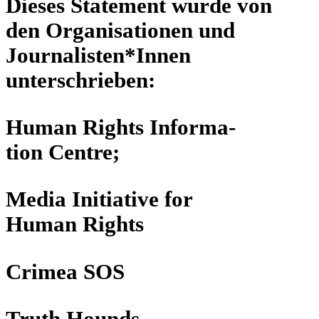
Dieses State­ment wurde von
den Orga­ni­sa­tio­nen und
Journalisten*Innen
unterschrieben:
Human Rights Infor­ma­
tion Centre;
Media Initia­tive for
Human Rights
Crimea SOS
Truth Hounds