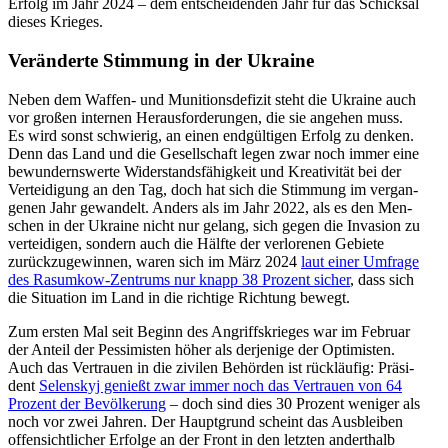
Erfolg im Jahr 2024 – dem ent­schei­den­den Jahr für das Schick­sal
dieses Krieges.
Ver­än­derte Stim­mung in der Ukraine
Neben dem Waffen- und Muni­ti­ons­de­fi­zit steht die Ukraine auch
vor großen inter­nen Her­aus­for­de­run­gen, die sie angehen muss.
Es wird sonst schwie­rig, an einen end­gül­ti­gen Erfolg zu denken.
Denn das Land und die Gesell­schaft legen zwar noch immer eine
bewun­derns­werte Wider­stands­fä­hig­keit und Krea­ti­vi­tät bei der
Ver­tei­di­gung an den Tag, doch hat sich die Stim­mung im ver­gan­
ge­nen Jahr gewan­delt. Anders als im Jahr 2022, als es den Men­
schen in der Ukraine nicht nur gelang, sich gegen die Inva­sion zu
ver­tei­di­gen, sondern auch die Hälfte der ver­lo­re­nen Gebiete
zurück­zu­ge­win­nen, waren sich im März 2024
laut einer Umfrage
des Ras­um­kow-Zen­trums nur knapp 38 Prozent sicher
, dass sich
die Situa­tion im Land in die rich­tige Rich­tung bewegt.
Zum ersten Mal seit Beginn des Angriffs­krie­ges war im Februar
der Anteil der Pes­si­mis­ten höher als der­je­nige der Opti­mis­ten.
Auch das Ver­trauen in die zivilen Behör­den ist rück­läu­fig: Prä­si­
dent
Selen­skyj genießt zwar immer noch das Ver­trauen von 64
Prozent der Bevöl­ke­rung
– doch sind dies 30 Prozent weniger als
noch vor zwei Jahren. Der Haupt­grund scheint das Aus­blei­ben
offen­sicht­li­cher Erfolge an der Front in den letzten andert­halb