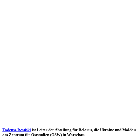
Tadeusz Iwański
ist Leiter der Abtei­lung für Belarus, die Ukraine und Moldau
am Zentrum für Ost­stu­dien (OSW) in Warschau.