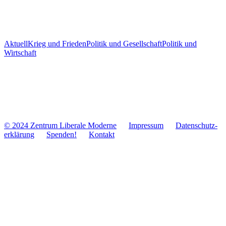
Aktuell
Krieg und Frieden
Politik und Gesellschaft
Politik und
Wirtschaft
© 2024 Zentrum Libe­rale Moderne
Impres­sum
Daten­schutz­
er­klä­rung
Spenden!
Kontakt