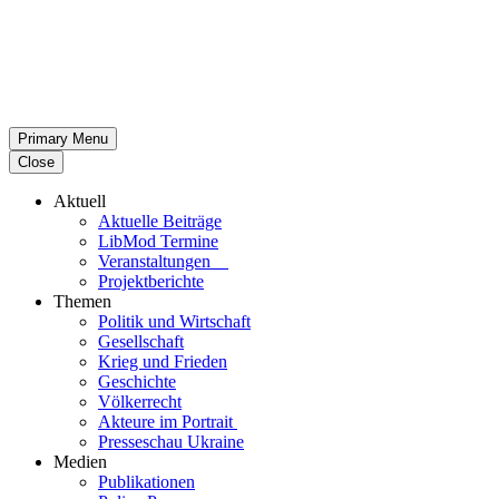
Primary Menu
Close
Aktuell
Aktu­elle Beiträge
LibMod Termine
Ver­an­stal­tun­gen
Pro­jekt­be­richte
Themen
Politik und Wirtschaft
Gesell­schaft
Krieg und Frieden
Geschichte
Völ­ker­recht
Akteure im Portrait
Pres­se­schau Ukraine
Medien
Publi­ka­tio­nen