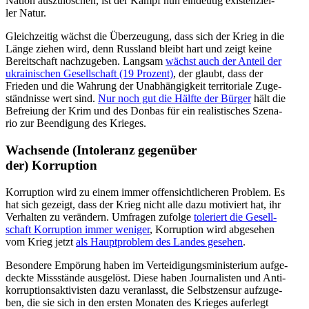
Nation aus­zu­lö­schen, ist der Kampf nun ein­deu­tig exis­ten­zi­el­
ler Natur.
Gleich­zei­tig wächst die Über­zeu­gung, dass sich der Krieg in die
Länge ziehen wird, denn Russ­land bleibt hart und zeigt keine
Bereit­schaft nach­zu­ge­ben. Langsam
wächst auch der Anteil der
ukrai­ni­schen Gesell­schaft (19 Prozent)
, der glaubt, dass der
Frieden und die Wahrung der Unab­hän­gig­keit ter­ri­to­riale Zuge­
ständ­nisse wert sind.
Nur noch gut die Hälfte der Bürger
hält die
Befrei­ung der Krim und des Donbas für ein rea­lis­ti­sches Sze­na­
rio zur Been­di­gung des Krieges.
Wach­sende (Into­le­ranz gegen­über
der) Korruption
Kor­rup­tion wird zu einem immer offen­sicht­li­che­ren Problem. Es
hat sich gezeigt, dass der Krieg nicht alle dazu moti­viert hat, ihr
Ver­hal­ten zu ver­än­dern. Umfra­gen zufolge
tole­riert die Gesell­
schaft Kor­rup­tion immer weniger
, Kor­rup­tion wird abge­se­hen
vom Krieg jetzt
als Haupt­pro­blem des Landes gesehen
.
Beson­dere Empö­rung haben im Ver­tei­di­gungs­mi­nis­te­rium auf­ge­
deckte Miss­stände aus­ge­löst. Diese haben Jour­na­lis­ten und Anti­
kor­rup­ti­ons­ak­ti­vis­ten dazu ver­an­lasst, die Selbst­zen­sur auf­zu­ge­
ben, die sie sich in den ersten Monaten des Krieges auf­er­legt