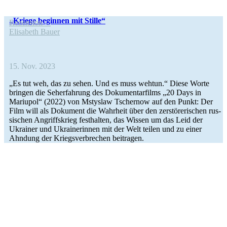
„Kriege begin­nen mit Stille“
Rezen­sion
Eli­sa­beth Bauer
15. Nov. 2023
„Es tut weh, das zu sehen. Und es muss wehtun.“ Diese Worte
bringen die Seh­erfah­rung des Doku­men­tar­films „20 Days in
Mariu­pol“ (2022) von Mstys­law Tscher­now auf den Punkt: Der
Film will als Doku­ment die Wahr­heit über den zer­stö­re­ri­schen rus­
si­schen Angriffs­krieg fest­hal­ten, das Wissen um das Leid der
Ukrai­ner und Ukrai­ne­rin­nen mit der Welt teilen und zu einer
Ahndung der Kriegs­ver­bre­chen beitragen.