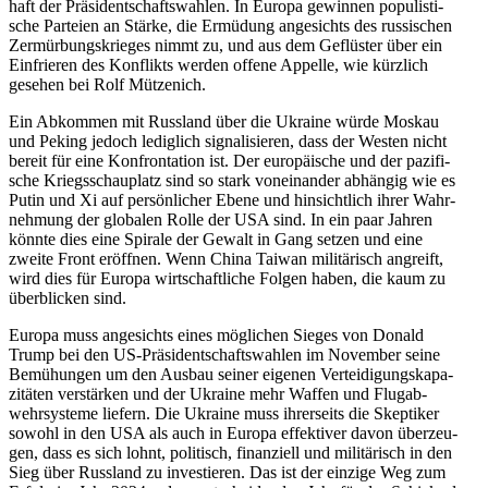
haft der Prä­si­dent­schafts­wah­len. In Europa gewin­nen popu­lis­ti­
sche Par­teien an Stärke, die Ermü­dung ange­sichts des rus­si­schen
Zer­mür­bungs­krie­ges nimmt zu, und aus dem Geflüs­ter über ein
Ein­frie­ren des Kon­flikts werden offene Appelle, wie kürz­lich
gesehen bei Rolf Mützenich.
Ein Abkom­men mit Russ­land über die Ukraine würde Moskau
und Peking jedoch ledig­lich signa­li­sie­ren, dass der Westen nicht
bereit für eine Kon­fron­ta­tion ist. Der euro­päi­sche und der pazi­fi­
sche Kriegs­schau­platz sind so stark von­ein­an­der abhän­gig wie es
Putin und Xi auf per­sön­li­cher Ebene und hin­sicht­lich ihrer Wahr­
neh­mung der glo­ba­len Rolle der USA sind. In ein paar Jahren
könnte dies eine Spirale der Gewalt in Gang setzen und eine
zweite Front eröff­nen. Wenn China Taiwan mili­tä­risch angreift,
wird dies für Europa wirt­schaft­li­che Folgen haben, die kaum zu
über­bli­cken sind.
Europa muss ange­sichts eines mög­li­chen Sieges von Donald
Trump bei den US-Prä­si­dent­schafts­wah­len im Novem­ber seine
Bemü­hun­gen um den Ausbau seiner eigenen Ver­tei­di­gungs­ka­pa­
zi­tä­ten ver­stär­ken und der Ukraine mehr Waffen und Flug­ab­
wehr­sys­teme liefern. Die Ukraine muss ihrer­seits die Skep­ti­ker
sowohl in den USA als auch in Europa effek­ti­ver davon über­zeu­
gen, dass es sich lohnt, poli­tisch, finan­zi­ell und mili­tä­risch in den
Sieg über Russ­land zu inves­tie­ren. Das ist der einzige Weg zum