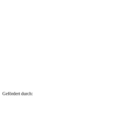
Geför­dert durch: