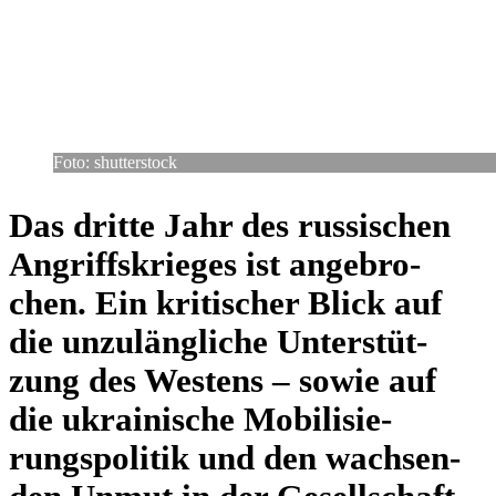
Foto: shut­ter­stock
Das dritte Jahr des rus­si­schen
Angriffs­krie­ges ist ange­bro­
chen. Ein kri­ti­scher Blick auf
die unzu­läng­li­che Unter­stüt­
zung des Westens – sowie auf
die ukrai­ni­sche Mobi­li­sie­
rungs­po­li­tik und den wach­sen­