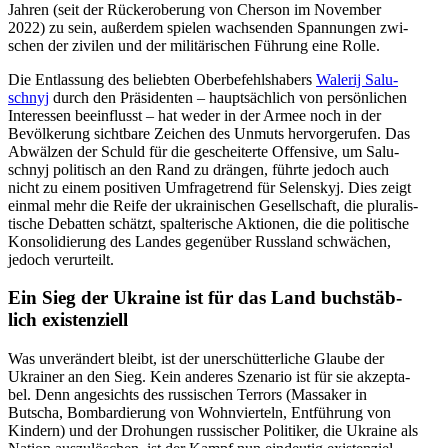
Jahren (seit der Rück­erobe­rung von Cherson im Novem­ber
2022) zu sein, außer­dem spielen wach­sen­den Span­nun­gen zwi­
schen der zivilen und der mili­tä­ri­schen Führung eine Rolle.
Die Ent­las­sung des belieb­ten Ober­be­fehls­ha­bers
Walerij Salu­
schnyj
durch den Prä­si­den­ten – haupt­säch­lich von per­sön­li­chen
Inter­es­sen beein­flusst – hat weder in der Armee noch in der
Bevöl­ke­rung sicht­bare Zeichen des Unmuts her­vor­ge­ru­fen. Das
Abwäl­zen der Schuld für die geschei­terte Offen­sive, um Salu­
schnyj poli­tisch an den Rand zu drängen, führte jedoch auch
nicht zu einem posi­ti­ven Umfra­ge­trend für Selen­skyj. Dies zeigt
einmal mehr die Reife der ukrai­ni­schen Gesell­schaft, die plu­ra­lis­
ti­sche Debat­ten schätzt, spal­te­ri­sche Aktio­nen, die die poli­ti­sche
Kon­so­li­die­rung des Landes gegen­über Russ­land schwä­chen,
jedoch verurteilt.
Ein Sieg der Ukraine ist für das Land buch­stäb­
lich existenziell
Was unver­än­dert bleibt, ist der uner­schüt­ter­li­che Glaube der
Ukrai­ner an den Sieg. Kein anderes Sze­na­rio ist für sie akzep­ta­
bel. Denn ange­sichts des rus­si­schen Terrors (Mas­sa­ker in
Butscha, Bom­bar­die­rung von Wohn­vier­teln, Ent­füh­rung von
Kindern) und der Dro­hun­gen rus­si­scher Poli­ti­ker, die Ukraine als