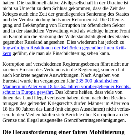
hatten. Die tra­di­tio­nell aktive Zivil­ge­sell­schaft in der Ukraine ist
nicht zu Unrecht zu dem Schluss gekom­men, dass die Zeit des
Krieges auch eine Zeit der grund­le­gen­den Sanie­rung des Staates
und der Ver­ab­schie­dung heil­sa­mer Refor­men ist. Die Offen­le­
gung und Bekämp­fung von Kor­rup­tion im öffent­li­chen Sektor
und in der staat­li­chen Ver­wal­tung wird als wich­tige interne Front
im Kampf um die Stär­kung der Wider­stands­fä­hig­keit des Staates
gegen­über Russ­land ange­se­hen. Dies wie­derum hat jedoch zu
frag­wür­di­gen Reak­tio­nen der Behör­den gegen­über ihren Kri­ti­
kern
geführt, die man als Ein­schüch­te­rung sehen kann.
Kor­rup­tion auf ver­schie­de­nen Regie­rungs­ebe­nen führt nicht nur
zu einer Erosion des Ver­trau­ens in die Regie­rung, sondern hat
auch kon­krete nega­tive Aus­wir­kun­gen. Nach Angaben von
Euro­stat wurde im ver­gan­ge­nen Jahr
235.000 ukrai­ni­schen
Männern im Alter von 18 bis 64 Jahren vor­über­ge­hen­der Rechts­
schutz in Europa gewährt
. Das könnte heißen, dass viele von
ihnen das Land illegal ver­las­sen haben, denn nach den Bestim­
mun­gen des gel­ten­den Kriegs­rechts dürfen Männer im Alter von
18 bis 60 Jahren das Land (mit einigen Aus­nah­men) nicht ver­las­
sen. In den Medien häufen sich Berichte über Kor­rup­tion an der
Grenze und illegal aus­ge­stellte Grenzübertrittsgenehmigungen.
Die Her­aus­for­de­rung einer fairen Mobilisierung