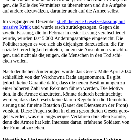
gen, die Rolle des Ver­mitt­lers zu über­neh­men und die Aufgabe
auf andere abzu­wäl­zen, dar­un­ter auch auf die Armee selbst.
Im ver­gan­ge­nen Dezem­ber
stieß die erste Geset­zes­fas­sung auf
massive Kritik
und wurde rasch zurück­ge­zo­gen. Gegen die
zweite Fassung, die im Februar in erster Lesung ver­ab­schie­det
wurde, wurden fast 5.000 Ände­rungs­an­träge ein­ge­reicht. Die
Poli­ti­ker zogen es vor, sich als die­je­ni­gen dar­zu­stel­len, die für
soziale Gerech­tig­keit ein­tre­ten, indem sie Aus­nah­men vor­schlu­
gen, und nicht als die­je­ni­gen, die Men­schen in den Tod schi­
cken wollen.
Nach deut­li­chen Ände­run­gen wurde das Gesetz Mitte April 2024
schließ­lich von der Wer­chowna Rada ange­nom­men. Es gibt
jedoch keine Garan­tie dafür, dass die neuen Bestim­mun­gen zu
einer höheren Zahl von Rekru­ten führen werden. Die Moti­va­
tion, in die Armee ein­zu­tre­ten, könnte dadurch beein­träch­tigt
werden, dass das Gesetz keine klaren Regeln für die Demo­bi­li­
sie­rung und für eine Rota­tion (Dauer des Diens­tes an der Front)
vor­sieht. Diese Fragen sollen in einem geson­der­ten Gesetz gere­
gelt werden, was ein lang­wie­ri­ges Ver­fah­ren dar­stel­len könnte,
denn die Armee hat kein Inter­esse daran, erfah­rene Sol­da­ten von
der Front abzuziehen.
West­li­che Unter­stüt­zung als wich­tigs­ter Faktor