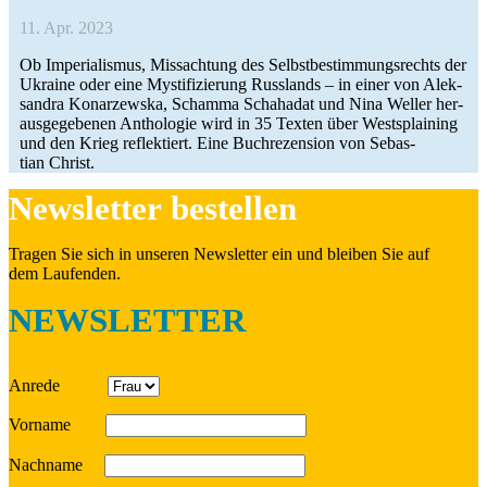
11. Apr. 2023
Ob Impe­ria­lis­mus, Miss­ach­tung des Selbst­be­stim­mungs­rechts der
Ukraine oder eine Mys­ti­fi­zie­rung Russ­lands – in einer von Alek­
san­dra Konar­zewska, Schamma Schaha­dat und Nina Weller her­
aus­ge­ge­be­nen Antho­lo­gie wird in 35 Texten über West­s­plai­ning
und den Krieg reflek­tiert. Eine Buch­re­zen­sion von Sebas­
tian Christ.
News­let­ter bestellen
Tragen Sie sich in unseren News­let­ter ein und bleiben Sie auf
dem Laufenden.
NEWSLETTER
Anrede
Vorname
Nach­name