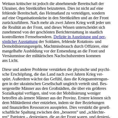
Weitaus kri­ti­scher ist jedoch die abneh­mende Bereit­schaft der
Ukrai­ner, den Streit­kräf­ten bei­zu­tre­ten. Dies ist nicht auf eine
feh­lende Bereit­schaft, das Hei­mat­land zu ver­tei­di­gen, sondern
auf eine Orga­ni­sa­ti­ons­krise in den Streit­kräf­ten und an der Front
zurück­zu­füh­ren. Nach mehr als zwei Jahren Krieg weiß jeder um
die Rea­li­tät an der Front, und dieses Wissen unter­schei­det sich
zuneh­mend von der geschön­ten Bericht­erstat­tung in staat­lich
kon­trol­lier­ten Fern­seh­sen­dern.
Defi­zite in Aus­rüs­tung und per­
sön­li­cher Aus­stat­tung
der Sol­da­ten, feh­lende Rota­ti­ons- und
Demo­bi­li­sie­rungs­re­geln, Macht­miss­brauch durch Offi­ziere, eine
man­gel­hafte Aus­bil­dung vor der Ent­sen­dung an die Front und
Ver­säum­nisse der mili­tä­ri­schen Nach­schub­zen­tren kommen
ans Licht.
Diese und andere Pro­bleme ver­stär­ken die phy­si­sche und psy­chi­
sche Erschöp­fung, die das Land nach zwei Jahren Krieg ver­
spürt. Außer­dem wächst das Gefühl, dass die Kriegs­an­stren­gun­
gen in der ukrai­ni­schen Gesell­schaft ungleich ver­teilt sind. Bes­
ser­ge­stellte Männer aus den Groß­städ­ten, die über ein grö­ße­res
Sozi­al­ka­pi­tal ver­fü­gen, sind von der Mobi­li­sie­rung weniger
betrof­fen als ärmere Männer aus der Provinz. Erstere können sich
dem Mili­tär­dienst eher ent­zie­hen, indem sie ihre Bezie­hun­gen
und finan­zi­el­len Res­sour­cen aus­spie­len. Dies ver­stärkt die gesell­
schaft­li­che Spal­tung zwi­schen den „bes­se­ren“ und „schlech­te­
ren“ Patrio­ten – den­je­ni­gen, die an der Front waren, und den­je­ni­