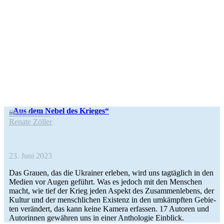
„Aus dem Nebel des Krieges“
Rezen­sion
Renate Zöller
23. Juni 2023
Das Grauen, das die Ukrai­ner erleben, wird uns tag­täg­lich in den
Medien vor Augen geführt. Was es jedoch mit den Men­schen
macht, wie tief der Krieg jeden Aspekt des Zusam­men­le­bens, der
Kultur und der mensch­li­chen Exis­tenz in den umkämpf­ten Gebie­
ten ver­än­dert, das kann keine Kamera erfas­sen. 17 Autoren und
Autorin­nen gewäh­ren uns in einer Antho­lo­gie Einblick.