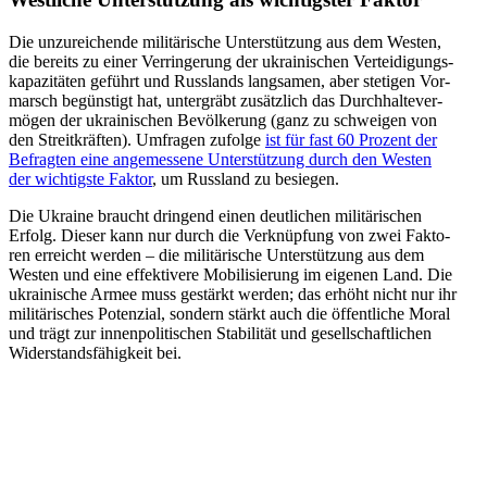
Die unzu­rei­chende mili­tä­ri­sche Unter­stüt­zung aus dem Westen,
die bereits zu einer Ver­rin­ge­rung der ukrai­ni­schen Ver­tei­di­gungs­
ka­pa­zi­tä­ten geführt und Russ­lands lang­sa­men, aber ste­ti­gen Vor­
marsch begüns­tigt hat, unter­gräbt zusätz­lich das Durch­hal­te­ver­
mö­gen der ukrai­ni­schen Bevöl­ke­rung (ganz zu schwei­gen von
den Streit­kräf­ten). Umfra­gen zufolge
ist für fast 60 Prozent der
Befrag­ten eine ange­mes­sene Unter­stüt­zung durch den Westen
der wich­tigste Faktor
, um Russ­land zu besiegen.
Die Ukraine braucht drin­gend einen deut­li­chen mili­tä­ri­schen
Erfolg. Dieser kann nur durch die Ver­knüp­fung von zwei Fak­to­
ren erreicht werden – die mili­tä­ri­sche Unter­stüt­zung aus dem
Westen und eine effek­ti­vere Mobi­li­sie­rung im eigenen Land. Die
ukrai­ni­sche Armee muss gestärkt werden; das erhöht nicht nur ihr
mili­tä­ri­sches Poten­zial, sondern stärkt auch die öffent­li­che Moral
und trägt zur innen­po­li­ti­schen Sta­bi­li­tät und gesell­schaft­li­chen
Wider­stands­fä­hig­keit bei.