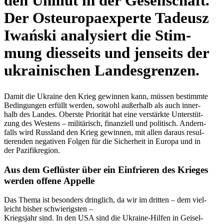
den Unmut in der Gesell­schaft.
Der Ost­eu­ro­pa­ex­perte Tadeusz
Iwański ana­ly­siert die Stim­
mung dies­seits und jen­seits der
ukrai­ni­schen Landesgrenzen.
Damit die Ukraine den Krieg gewin­nen kann, müssen bestimmte
Bedin­gun­gen erfüllt werden, sowohl außer­halb als auch inner­
halb des Landes. Oberste Prio­ri­tät hat eine ver­stärkte Unter­stüt­
zung des Westens – mili­tä­risch, finan­zi­ell und poli­tisch. Andern­
falls wird Russ­land den Krieg gewin­nen, mit allen daraus resul­
tie­ren­den nega­ti­ven Folgen für die Sicher­heit in Europa und in
der Pazifikregion.
Aus dem Geflüs­ter über ein Ein­frie­ren des Krieges
werden offene Appelle
Das Thema ist beson­ders dring­lich, da wir im dritten – dem viel­
leicht bisher schwierigsten –
Kriegs­jahr sind. In den USA sind die Ukraine-Hilfen in Gei­sel­