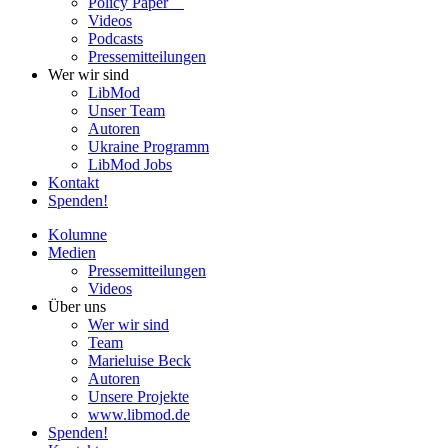
Policy Paper
Videos
Pod­casts
Pres­se­mit­tei­lun­gen
Wer wir sind
LibMod
Unser Team
Autoren
Ukraine Pro­gramm
LibMod Jobs
Kontakt
Spenden!
Kolumne
Medien
Pres­se­mit­tei­lun­gen
Videos
Über uns
Wer wir sind
Team
Marie­luise Beck
Autoren
Unsere Pro­jekte
www.libmod.de
Spenden!