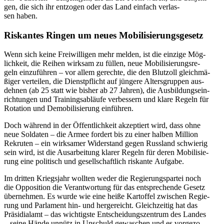
gen, die sich ihr ent­zo­gen oder das Land einfach ver­las­
sen haben.
Ris­kan­tes Ringen um neues Mobilisierungsgesetz
Wenn sich keine Frei­wil­li­gen mehr melden, ist die einzige Mög­
lich­keit, die Reihen wirksam zu füllen, neue Mobi­li­sie­rungs­re­
geln ein­zu­füh­ren – vor allem gerechte, die den Blut­zoll gleich­mä­
ßi­ger ver­tei­len, die Dienst­pflicht auf jüngere Alters­grup­pen aus­
deh­nen (ab 25 statt wie bisher ab 27 Jahren), die Aus­bil­dungs­ein­
rich­tun­gen und Trai­nings­ab­läufe ver­bes­sern und klare Regeln für
Rota­tion und Demo­bi­li­sie­rung einführen.
Doch während in der Öffent­lich­keit akzep­tiert wird, dass ohne
neue Sol­da­ten – die Armee fordert bis zu einer halben Million
Rekru­ten – ein wirk­sa­mer Wider­stand gegen Russ­land schwie­rig
sein wird, ist die Aus­ar­bei­tung klarer Regeln für deren Mobi­li­sie­
rung eine poli­tisch und gesell­schaft­lich ris­kante Aufgabe.
Im dritten Kriegs­jahr wollten weder die Regie­rungs­par­tei noch
die Oppo­si­tion die Ver­ant­wor­tung für das ent­spre­chende Gesetz
über­neh­men. Es wurde wie eine heiße Kar­tof­fel zwi­schen Regie­
rung und Par­la­ment hin- und her­ge­reicht. Gleich­zei­tig hat das
Prä­si­di­al­amt – das wich­tigste Ent­schei­dungs­zen­trum des Landes
– seine Hände unnütz in Unschuld gewa­schen und es vor­ge­zo­