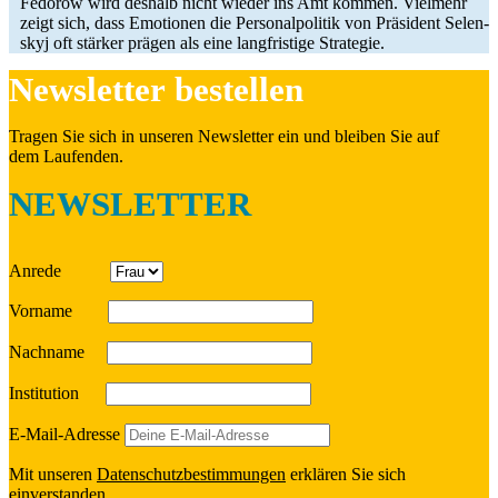
Fedorow wird deshalb nicht wieder ins Amt kommen. Viel­mehr
zeigt sich, dass Emo­tio­nen die Per­so­nal­po­li­tik von Prä­si­dent Selen­
skyj oft stärker prägen als eine lang­fris­tige Strategie.
News­let­ter bestellen
Tragen Sie sich in unseren News­let­ter ein und bleiben Sie auf
dem Laufenden.
NEWSLETTER
Anrede
Vorname
Nach­name
Insti­tu­tion
E‑Mail-Adresse
Mit unseren
Daten­schutz­be­stim­mun­gen
erklä­ren Sie sich
einverstanden.