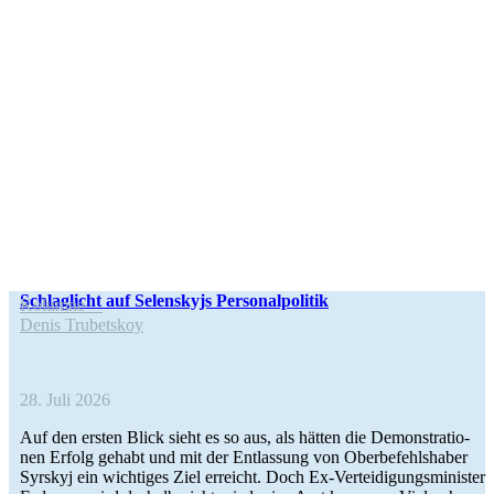
Schlag­licht auf Selen­skyjs Personalpolitik
Kolumne
Denis Tru­bets­koy
28. Juli 2026
Auf den ersten Blick sieht es so aus, als hätten die Demons­tra­tio­
nen Erfolg gehabt und mit der Ent­las­sung von Ober­be­fehls­ha­ber
Syrskyj ein wich­ti­ges Ziel erreicht. Doch Ex-Ver­­­tei­­di­­gungs­­­mi­­nis­­ter