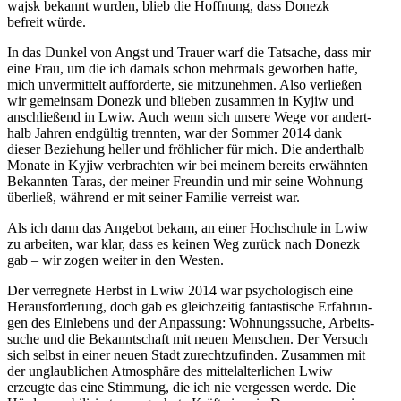
wa­jsk bekannt wurden, blieb die Hoff­nung, dass Donezk
befreit würde.
In das Dunkel von Angst und Trauer warf die Tat­sa­che, dass mir
eine Frau, um die ich damals schon mehr­mals gewor­ben hatte,
mich unver­mit­telt auf­for­derte, sie mit­zu­neh­men. Also ver­lie­ßen
wir gemein­sam Donezk und blieben zusam­men in Kyjiw und
anschlie­ßend in Lwiw. Auch wenn sich unsere Wege vor andert­
halb Jahren end­gül­tig trenn­ten, war der Sommer 2014 dank
dieser Bezie­hung heller und fröh­li­cher für mich. Die andert­halb
Monate in Kyjiw ver­brach­ten wir bei meinem bereits erwähn­ten
Bekann­ten Taras, der meiner Freun­din und mir seine Wohnung
über­ließ, während er mit seiner Familie ver­reist war.
Als ich dann das Angebot bekam, an einer Hoch­schule in Lwiw
zu arbei­ten, war klar, dass es keinen Weg zurück nach Donezk
gab – wir zogen weiter in den Westen.
Der ver­reg­nete Herbst in Lwiw 2014 war psy­cho­lo­gisch eine
Her­aus­for­de­rung, doch gab es gleich­zei­tig fan­tas­ti­sche Erfah­run­
gen des Ein­le­bens und der Anpas­sung: Woh­nungs­su­che, Arbeits­
su­che und die Bekannt­schaft mit neuen Men­schen. Der Versuch
sich selbst in einer neuen Stadt zurecht­zu­fin­den. Zusam­men mit
der unglaub­li­chen Atmo­sphäre des mit­tel­al­ter­li­chen Lwiw
erzeugte das eine Stim­mung, die ich nie ver­ges­sen werde. Die