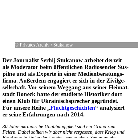
© Pri­va­tes Archiv /​​ Stu­ka­now
Der Jour­na­list Serhij Stu­ka­now arbei­tet derzeit
als Mode­ra­tor beim öffent­li­chen Radio­sen­der Sus­
pilne und als Experte in einer Medi­en­be­ra­tungs­
firma. Außer­dem enga­giert er sich in der Zivil­ge­
sell­schaft. Vor seinem Weggang aus seiner Hei­mat­
stadt Donezk hatte der stu­dierte His­to­ri­ker dort
einen Klub für Ukrai­nisch­spre­cher gegrün­det.
Für unsere Reihe „
Flucht­ge­schich­ten
“ ana­ly­siert
er seine Erfah­run­gen nach 2014.
30 Jahre ukrai­ni­sche Unab­hän­gig­keit sind ein Grund zum
Feiern. Dabei sollten wir aber nicht ver­ges­sen, dass Krieg und
Beset­zung in Teilen des Landes wei­ter­ge­hen. Seit nunmehr