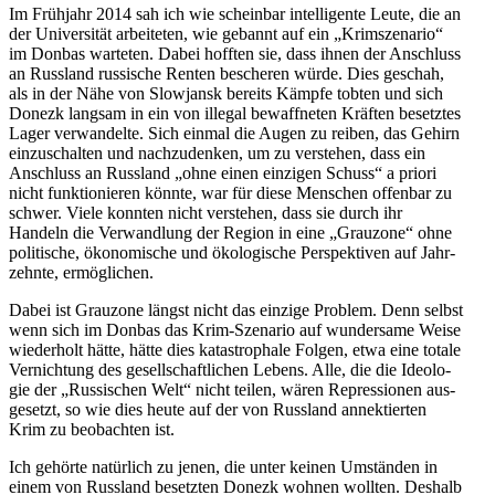
Im Früh­jahr 2014 sah ich wie schein­bar intel­li­gente Leute, die an
der Uni­ver­si­tät arbei­te­ten, wie gebannt auf ein „Krim­sze­na­rio“
im Donbas war­te­ten. Dabei hofften sie, dass ihnen der Anschluss
an Russ­land rus­si­sche Renten besche­ren würde. Dies geschah,
als in der Nähe von Slo­wjansk bereits Kämpfe tobten und sich
Donezk langsam in ein von illegal bewaff­ne­ten Kräften besetz­tes
Lager ver­wan­delte. Sich einmal die Augen zu reiben, das Gehirn
ein­zu­schal­ten und nach­zu­den­ken, um zu ver­ste­hen, dass ein
Anschluss an Russ­land „ohne einen ein­zi­gen Schuss“ a priori
nicht funk­tio­nie­ren könnte, war für diese Men­schen offen­bar zu
schwer. Viele konnten nicht ver­ste­hen, dass sie durch ihr
Handeln die Ver­wand­lung der Region in eine „Grau­zone“ ohne
poli­ti­sche, öko­no­mi­sche und öko­lo­gi­sche Per­spek­ti­ven auf Jahr­
zehnte, ermöglichen.
Dabei ist Grau­zone längst nicht das einzige Problem. Denn selbst
wenn sich im Donbas das Krim-Sze­na­rio auf wun­der­same Weise
wie­der­holt hätte, hätte dies kata­stro­phale Folgen, etwa eine totale
Ver­nich­tung des gesell­schaft­li­chen Lebens. Alle, die die Ideo­lo­
gie der „Rus­si­schen Welt“ nicht teilen, wären Repres­sio­nen aus­
ge­setzt, so wie dies heute auf der von Russ­land annek­tier­ten
Krim zu beob­ach­ten ist.
Ich gehörte natür­lich zu jenen, die unter keinen Umstän­den in
einem von Russ­land besetz­ten Donezk wohnen wollten. Deshalb