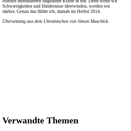
Hürden mobi­li­sier­ten unge­ahnte Kräfte in mir. Denn wenn wir
Schwie­rig­kei­ten und Hin­der­nisse über­win­den, werden wir
stärker. Genau das fühlte ich, damals im Herbst 2014.
Über­set­zung aus dem Ukrai­ni­schen von Simon Muschick.
Ver­wandte Themen