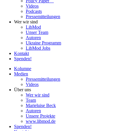
Policy Paper
Videos
Pod­casts
Pres­se­mit­tei­lun­gen
Wer wir sind
LibMod
Unser Team
Autoren
Ukraine Pro­gramm
LibMod Jobs
Kontakt
Spenden!
Kolumne
Medien
Pres­se­mit­tei­lun­gen
Videos
Über uns
Wer wir sind
Team
Marie­luise Beck
Autoren
Unsere Pro­jekte
www.libmod.de
Spenden!