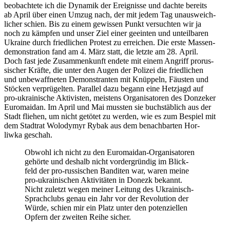
beob­ach­tete ich die Dynamik der Ereig­nisse und dachte bereits
ab April über einen Umzug nach, der mit jedem Tag unaus­weich­
li­cher schien. Bis zu einem gewis­sen Punkt ver­such­ten wir ja
noch zu kämpfen und unser Ziel einer geein­ten und unteil­ba­ren
Ukraine durch fried­li­chen Protest zu errei­chen. Die erste Mas­sen­
de­mons­tra­tion fand am 4. März statt, die letzte am 28. April.
Doch fast jede Zusam­men­kunft endete mit einem Angriff pro­rus­
si­scher Kräfte, die unter den Augen der Polizei die fried­li­chen
und unbe­waff­ne­ten Demons­tran­ten mit Knüp­peln, Fäusten und
Stöcken ver­prü­gel­ten. Par­al­lel dazu begann eine Hetz­jagd auf
pro-ukrai­ni­sche Akti­vis­ten, meis­tens Orga­ni­sa­to­ren des Don­ze­ker
Euro­mai­dan. Im April und Mai mussten sie buch­stäb­lich aus der
Stadt fliehen, um nicht getötet zu werden, wie es zum Bespiel mit
dem Stadt­rat Wolo­dymyr Rybak aus dem benach­bar­ten Hor­
liwka geschah.
Obwohl ich nicht zu den Euro­mai­dan-Orga­ni­sa­to­ren
gehörte und deshalb nicht vor­der­grün­dig im Blick­
feld der pro-rus­si­schen Ban­di­ten war, waren meine
pro-ukrai­ni­schen Akti­vi­tä­ten in Donezk bekannt.
Nicht zuletzt wegen meiner Leitung des Ukrai­nisch-
Sprach­clubs genau ein Jahr vor der Revo­lu­tion der
Würde, schien mir ein Platz unter den poten­zi­el­len
Opfern der zweiten Reihe sicher.