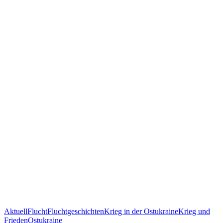
Aktuell
Flucht
Fluchtgeschichten
Krieg in der Ostukraine
Krieg und
Frieden
Ostukraine