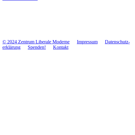
© 2024 Zentrum Libe­rale Moderne
Impres­sum
Daten­schutz­
er­klä­rung
Spenden!
Kontakt