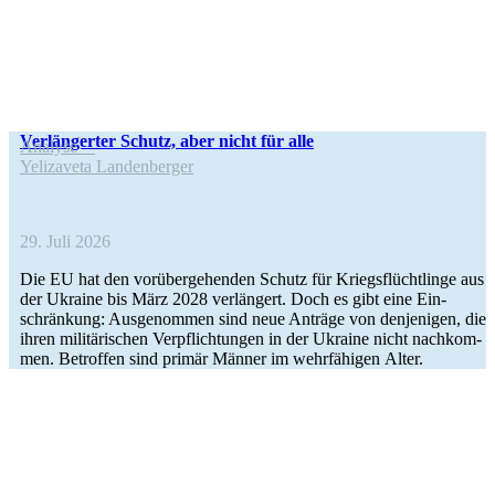
Ver­län­ger­ter Schutz, aber nicht für alle
Analyse
Yeli­za­veta Landenberger
29. Juli 2026
Die EU hat den vor­über­ge­hen­den Schutz für Kriegs­flücht­linge aus
der Ukraine bis März 2028 ver­län­gert. Doch es gibt eine Ein­
schrän­kung: Aus­ge­nom­men sind neue Anträge von den­je­ni­gen, die
ihren mili­tä­ri­schen Ver­pflich­tun­gen in der Ukraine nicht nach­kom­
men. Betrof­fen sind primär Männer im wehr­fä­hi­gen Alter.