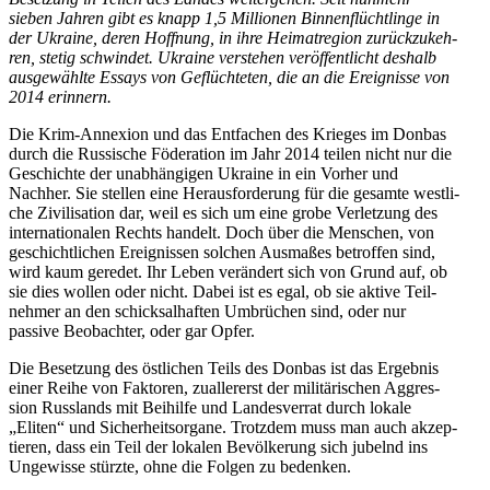
sieben Jahren gibt es knapp 1,5 Mil­lio­nen Bin­nen­flücht­linge in
der Ukraine, deren Hoff­nung, in ihre Hei­mat­re­gion zurück­zu­keh­
ren, stetig schwin­det. Ukraine ver­ste­hen ver­öf­fent­licht deshalb
aus­ge­wählte Essays von Geflüch­te­ten, die an die Ereig­nisse von
2014 erinnern.
Die Krim-Anne­xion und das Ent­fa­chen des Krieges im Donbas
durch die Rus­si­sche Föde­ra­tion im Jahr 2014 teilen nicht nur die
Geschichte der unab­hän­gi­gen Ukraine in ein Vorher und
Nachher. Sie stellen eine Her­aus­for­de­rung für die gesamte west­li­
che Zivi­li­sa­tion dar, weil es sich um eine grobe Ver­let­zung des
inter­na­tio­na­len Rechts handelt. Doch über die Men­schen, von
geschicht­li­chen Ereig­nis­sen solchen Aus­ma­ßes betrof­fen sind,
wird kaum geredet. Ihr Leben ver­än­dert sich von Grund auf, ob
sie dies wollen oder nicht. Dabei ist es egal, ob sie aktive Teil­
neh­mer an den schick­sal­haf­ten Umbrü­chen sind, oder nur
passive Beob­ach­ter, oder gar Opfer.
Die Beset­zung des öst­li­chen Teils des Donbas ist das Ergeb­nis
einer Reihe von Fak­to­ren, zual­ler­erst der mili­tä­ri­schen Aggres­
sion Russ­lands mit Bei­hilfe und Lan­des­ver­rat durch lokale
„Eliten“ und Sicher­heits­or­gane. Trotz­dem muss man auch akzep­
tie­ren, dass ein Teil der lokalen Bevöl­ke­rung sich jubelnd ins
Unge­wisse stürzte, ohne die Folgen zu bedenken.