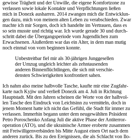
gewisse Träg­heit und der Unwille, die eigene Kom­fort­zone zu
ver­las­sen sowie lokale Kon­takte und Ver­pflich­tun­gen ließen
mich in Donezk aus­har­ren. 2014 zwangen mich die Ent­wick­lun­
gen dazu, mich von meinem alten Leben zu ver­ab­schie­den. Zwar
machte ich mir Sorgen, doch ich han­delte im Ver­trauen, dass es
so sein musste und richtig war. Ich wurde gerade 30 und durch­
schritt dabei die Über­gangs­pe­ri­ode vom Jugend­li­chen zum
Erwach­se­nen. Aiußer­dem war das ein Alter, in dem man mutig
noch einmal von vorn begin­nen konnte.
Unbe­streit­bar fiel mir als 30-jäh­ri­gen Jung­ge­sel­len
der Umzug ungleich leich­ter als zehn­tau­sen­den
anderen Bin­nen­flücht­lin­gen, die sich mit ver­schie­
dens­ten Schwie­rig­kei­ten kon­fron­tiert sahen.
Ich nahm also meine halb­volle Tasche, kaufte mir eine Zug­fahr­
karte nach Kyjiw und verließ Donezk am 4. Juli in Rich­tung
Haupt­stadt. Mit den Jahren schei­nen die Worte von der halb­vol­
len Tasche den Ein­druck von Leicht­sinn zu ver­mit­teln, doch in
jenem Moment hatte ich nicht das Gefühl, die Stadt für immer zu
ver­las­sen. Immer­hin begann unter dem neu­ge­wähl­ten Prä­si­dent
Petro Poro­schenko Anfang Juli die aktive Phase der Anti­ter­ror­
ope­ra­tion (ATO), und die ukrai­ni­sche Armee eroberte zusam­men
mit Frei­wil­li­gen­ver­bän­den bis Mitte August einen Ort nach dem
anderen zurück. Bis zu den Ereig­nis­sen, die als Schlacht von Ilo­