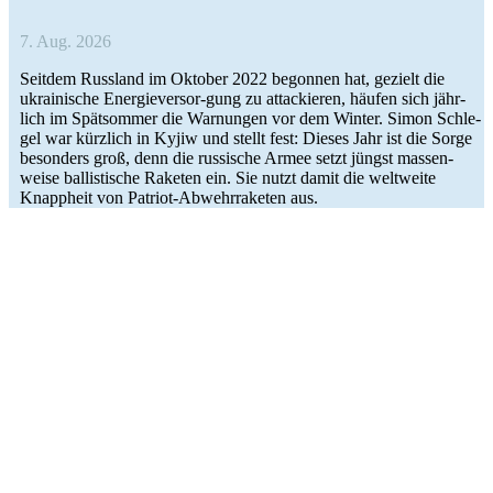
7. Aug. 2026
Seitdem Russ­land im Oktober 2022 begon­nen hat, gezielt die
ukrai­ni­sche Ener­­gie­­ver­­­sor-gung zu atta­ckie­ren, häufen sich jähr­
lich im Spät­som­mer die War­nun­gen vor dem Winter. Simon Schle­
gel war kürz­lich in Kyjiw und stellt fest: Dieses Jahr ist die Sorge
beson­ders groß, denn die rus­si­sche Armee setzt jüngst mas­sen­
weise bal­lis­ti­sche Raketen ein. Sie nutzt damit die welt­weite
Knapp­heit von Patriot-Abwehr­ra­ke­­ten aus.