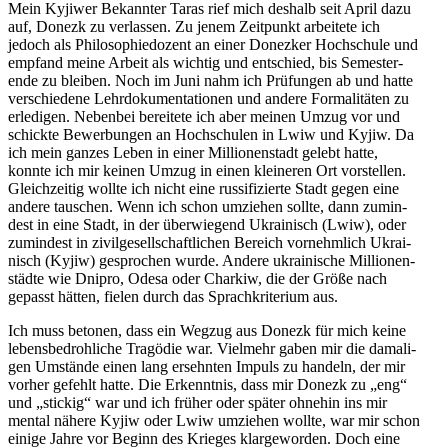
Mein Kyjiwer Bekann­ter Taras rief mich deshalb seit April dazu
auf, Donezk zu ver­las­sen. Zu jenem Zeit­punkt arbei­tete ich
jedoch als Phi­lo­so­phie­do­zent an einer Donez­ker Hoch­schule und
empfand meine Arbeit als wichtig und ent­schied, bis Semes­ter­
ende zu bleiben. Noch im Juni nahm ich Prü­fun­gen ab und hatte
ver­schie­dene Lehr­do­ku­men­ta­tio­nen und andere For­ma­li­tä­ten zu
erle­di­gen. Neben­bei berei­tete ich aber meinen Umzug vor und
schickte Bewer­bun­gen an Hoch­schu­len in Lwiw und Kyjiw. Da
ich mein ganzes Leben in einer Mil­lio­nen­stadt gelebt hatte,
konnte ich mir keinen Umzug in einen klei­ne­ren Ort vor­stel­len.
Gleich­zei­tig wollte ich nicht eine rus­si­fi­zierte Stadt gegen eine
andere tau­schen. Wenn ich schon umzie­hen sollte, dann zumin­
dest in eine Stadt, in der über­wie­gend Ukrai­nisch (Lwiw), oder
zumin­dest in zivil­ge­sell­schaft­li­chen Bereich vor­nehm­lich Ukrai­
nisch (Kyjiw) gespro­chen wurde. Andere ukrai­ni­sche Mil­lio­nen­
städte wie Dnipro, Odesa oder Charkiw, die der Größe nach
gepasst hätten, fielen durch das Sprach­kri­te­rium aus.
Ich muss betonen, dass ein Wegzug aus Donezk für mich keine
lebens­be­droh­li­che Tra­gö­die war. Viel­mehr gaben mir die dama­li­
gen Umstände einen lang ersehn­ten Impuls zu handeln, der mir
vorher gefehlt hatte. Die Erkennt­nis, dass mir Donezk zu „eng“
und „stickig“ war und ich früher oder später ohnehin ins mir
mental nähere Kyjiw oder Lwiw umzie­hen wollte, war mir schon
einige Jahre vor Beginn des Krieges klar­ge­wor­den. Doch eine