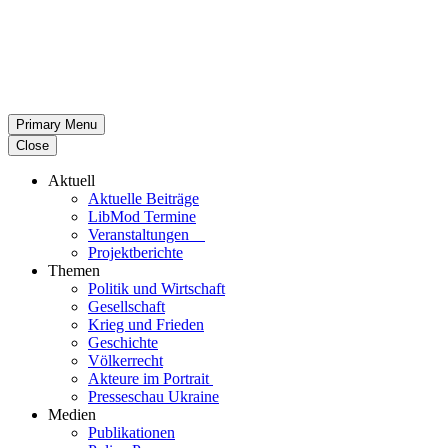
Primary Menu
Close
Aktuell
Aktu­elle Beiträge
LibMod Termine
Ver­an­stal­tun­gen
Pro­jekt­be­richte
Themen
Politik und Wirtschaft
Gesell­schaft
Krieg und Frieden
Geschichte
Völ­ker­recht
Akteure im Portrait
Pres­se­schau Ukraine
Medien
Publi­ka­tio­nen