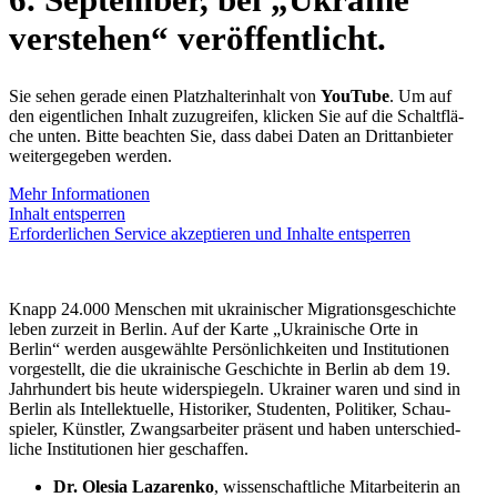
ver­ste­hen“ veröffentlicht.
Sie sehen gerade einen Platz­hal­ter­in­halt von
YouTube
. Um auf
den eigent­li­chen Inhalt zuzu­grei­fen, klicken Sie auf die Schalt­flä­
che unten. Bitte beach­ten Sie, dass dabei Daten an Dritt­an­bie­ter
wei­ter­ge­ge­ben werden.
Mehr Infor­ma­tio­nen
Inhalt ent­sper­ren
Erfor­der­li­chen Service akzep­tie­ren und Inhalte ent­sper­ren
Knapp 24.000 Men­schen mit ukrai­ni­scher Migra­ti­ons­ge­schichte
leben zurzeit in Berlin. Auf der Karte „Ukrai­ni­sche Orte in
Berlin“ werden aus­ge­wählte Per­sön­lich­kei­ten und Insti­tu­tio­nen
vor­ge­stellt, die die ukrai­ni­sche Geschichte in Berlin ab dem 19.
Jahr­hun­dert bis heute wider­spie­geln. Ukrai­ner waren und sind in
Berlin als Intel­lek­tu­elle, His­to­ri­ker, Stu­den­ten, Poli­ti­ker, Schau­
spie­ler, Künstler, Zwangs­ar­bei­ter präsent und haben unter­schied­
li­che Insti­tu­tio­nen hier geschaffen.
Dr. Olesia Laza­renko
, wis­sen­schaft­li­che Mit­ar­bei­te­rin an