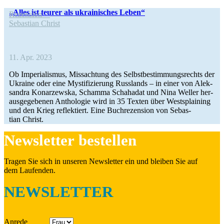
„Alles ist teurer als ukrai­ni­sches Leben“
Rezen­sion
Sebas­tian Christ
11. Apr. 2023
Ob Impe­ria­lis­mus, Miss­ach­tung des Selbst­be­stim­mungs­rechts der
Ukraine oder eine Mys­ti­fi­zie­rung Russ­lands – in einer von Alek­
san­dra Konar­zewska, Schamma Schaha­dat und Nina Weller her­
aus­ge­ge­be­nen Antho­lo­gie wird in 35 Texten über West­s­plai­ning
und den Krieg reflek­tiert. Eine Buch­re­zen­sion von Sebas­
tian Christ.
News­let­ter bestellen
Tragen Sie sich in unseren News­let­ter ein und bleiben Sie auf
dem Laufenden.
NEWSLETTER
Anrede