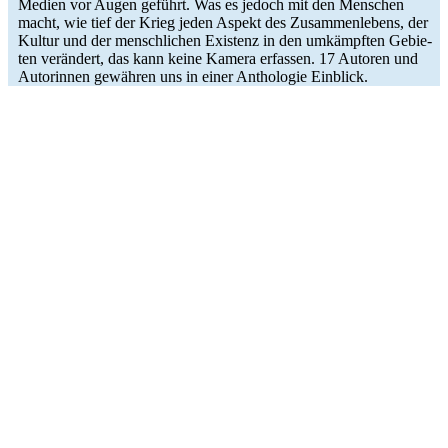
Medien vor Augen geführt. Was es jedoch mit den Men­schen
macht, wie tief der Krieg jeden Aspekt des Zusam­men­le­bens, der
Kultur und der mensch­li­chen Exis­tenz in den umkämpf­ten Gebie­
ten ver­än­dert, das kann keine Kamera erfas­sen. 17 Autoren und
Autorin­nen gewäh­ren uns in einer Antho­lo­gie Einblick.