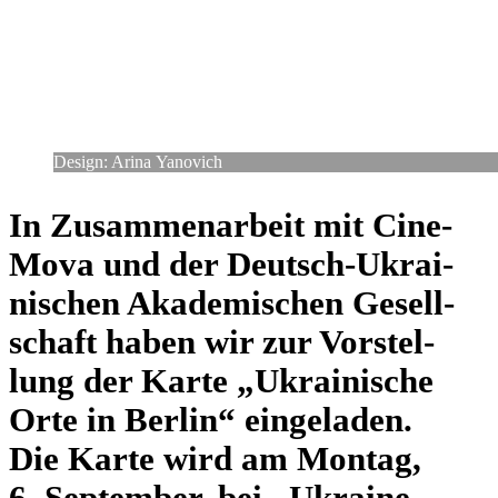
Design: Arina Yanovich
In Zusam­men­ar­beit mit Cine­
Mova und der Deutsch-Ukrai­
ni­schen Aka­de­mi­schen Gesell­
schaft haben wir zur Vor­stel­
lung der Karte „Ukrai­ni­sche
Orte in Berlin“ ein­ge­la­den.
Die Karte wird am Montag,
6. Sep­tem­ber, bei „Ukraine