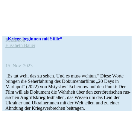
„Kriege begin­nen mit Stille“
Rezen­sion
Eli­sa­beth Bauer
15. Nov. 2023
„Es tut weh, das zu sehen. Und es muss wehtun.“ Diese Worte
bringen die Seh­erfah­rung des Doku­men­tar­films „20 Days in
Mariu­pol“ (2022) von Mstys­law Tscher­now auf den Punkt: Der
Film will als Doku­ment die Wahr­heit über den zer­stö­re­ri­schen rus­
si­schen Angriffs­krieg fest­hal­ten, das Wissen um das Leid der
Ukrai­ner und Ukrai­ne­rin­nen mit der Welt teilen und zu einer
Ahndung der Kriegs­ver­bre­chen beitragen.