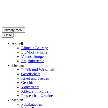
Primary Menu
Close
Aktuell
Aktu­elle Beiträge
LibMod Termine
Ver­an­stal­tun­gen
Pro­jekt­be­richte
Themen
Politik und Wirtschaft
Gesell­schaft
Krieg und Frieden
Geschichte
Völ­ker­recht
Akteure im Portrait
Pres­se­schau Ukraine
Medien
Publi­ka­tio­nen