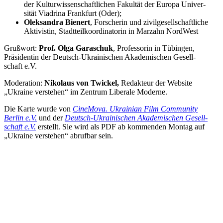
der Kul­tur­wis­sen­schaft­li­chen Fakul­tät der Europa Uni­ver­
si­tät Via­drina Frank­furt (Oder);
Olek­san­dra Bienert
, For­sche­rin und zivil­ge­sell­schaft­li­che
Akti­vis­tin, Stadt­teil­ko­or­di­na­to­rin in Marzahn NordWest
Gruß­wort:
Prof. Olga Gara­schuk
, Pro­fes­so­rin in Tübin­gen,
Prä­si­den­tin der Deutsch-Ukrai­ni­schen Aka­de­mi­schen Gesell­
schaft e.V.
Mode­ra­tion:
Niko­laus von Twickel,
Redak­teur der Website
„Ukraine ver­ste­hen“ im Zentrum Libe­rale Moderne.
Die Karte wurde von
Cine­Mova. Ukrai­nian Film Com­mu­nity
Berlin e.V.
und der
Deutsch-Ukrai­ni­schen Aka­de­mi­schen Gesell­
schaft e.V.
erstellt. Sie wird als PDF ab kom­men­den Montag auf
„Ukraine ver­ste­hen“ abruf­bar sein.