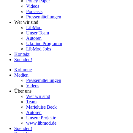
Policy Paper
Videos
Pod­casts
Pres­se­mit­tei­lun­gen
Wer wir sind
LibMod
Unser Team
Autoren
Ukraine Pro­gramm
LibMod Jobs
Kontakt
Spenden!
Kolumne
Medien
Pres­se­mit­tei­lun­gen
Videos
Über uns
Wer wir sind
Team
Marie­luise Beck
Autoren
Unsere Pro­jekte
www.libmod.de
Spenden!