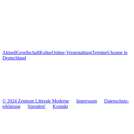
Aktuell
Gesellschaft
Kultur
Online-Veranstaltung
Termine
Ukraine in
Deutschland
© 2024 Zentrum Libe­rale Moderne
Impres­sum
Daten­schutz­
er­klä­rung
Spenden!
Kontakt