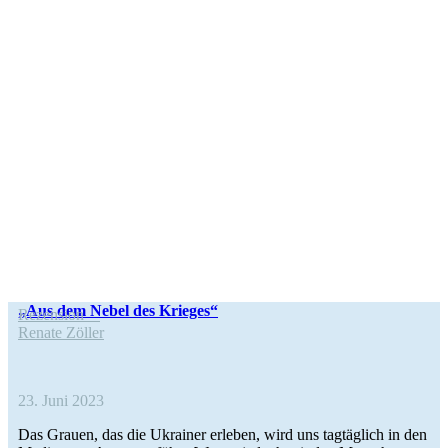
„Aus dem Nebel des Krieges“
Rezen­sion
Renate Zöller
23. Juni 2023
Das Grauen, das die Ukrai­ner erleben, wird uns tag­täg­lich in den