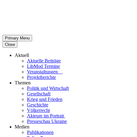
Primary Menu
Close
Aktuell
Aktu­elle Beiträge
LibMod Termine
Ver­an­stal­tun­gen
Pro­jekt­be­richte
Themen
Politik und Wirtschaft
Gesell­schaft
Krieg und Frieden
Geschichte
Völ­ker­recht
Akteure im Portrait
Pres­se­schau Ukraine
Medien
Publi­ka­tio­nen