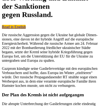
der Sank­tio­nen
gegen Russland.
Read in English
Die rus­si­sche Aggres­sion gegen die Ukraine hat globale Dimen­
sio­nen, eine davon ist der hybride Angriff auf die euro­päi­sche
Ener­gie­si­cher­heit. Während die rus­si­sche Armee am 24. Februar
2022 mit der Bom­bar­die­rung fried­li­cher ukrai­ni­scher Städte
begann, setzte der Kreml seine hybride Kriegs­füh­rung gegen
Europa fort, um die Unter­stüt­zung der EU für die Ukraine zu
unter­gra­ben und Europa zu spalten.
Gazprom kün­digte seine Gas­lie­fer­ver­träge mit den euro­päi­schen
Ver­brau­chern und hoffte, dass Europa im Winter „ein­frie­ren“
würde. Der rus­si­sche Pro­pa­gan­da­sen­der RT strahlte sogar einen
Wer­be­spot aus, in dem eine ver­armte euro­päi­sche Familie ihren
Hamster kochen musste, um nicht zu verhungern.
Der Plan des Kremls ist nicht aufgegangen
Die abrupte Unter­bre­chung der Gas­lie­fe­run­gen zielte ein­deu­tig