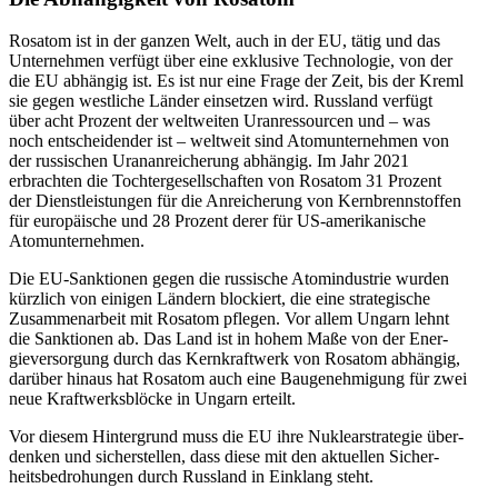
Rosatom ist in der ganzen Welt, auch in der EU, tätig und das
Unter­neh­men verfügt über eine exklu­sive Tech­no­lo­gie, von der
die EU abhän­gig ist. Es ist nur eine Frage der Zeit, bis der Kreml
sie gegen west­li­che Länder ein­set­zen wird. Russ­land verfügt
über acht Prozent der welt­wei­ten Uran­res­sour­cen und – was
noch ent­schei­den­der ist – welt­weit sind Atom­un­ter­neh­men von
der rus­si­schen Uran­an­rei­che­rung abhän­gig. Im Jahr 2021
erbrach­ten die Toch­ter­ge­sell­schaf­ten von Rosatom 31 Prozent
der Dienst­leis­tun­gen für die Anrei­che­rung von Kern­brenn­stof­fen
für euro­päi­sche und 28 Prozent derer für US-ame­ri­ka­ni­sche
Atomunternehmen.
Die EU-Sank­tio­nen gegen die rus­si­sche Atom­in­dus­trie wurden
kürz­lich von einigen Ländern blo­ckiert, die eine stra­te­gi­sche
Zusam­men­ar­beit mit Rosatom pflegen. Vor allem Ungarn lehnt
die Sank­tio­nen ab. Das Land ist in hohem Maße von der Ener­
gie­ver­sor­gung durch das Kern­kraft­werk von Rosatom abhän­gig,
darüber hinaus hat Rosatom auch eine Bau­ge­neh­mi­gung für zwei
neue Kraft­werks­blö­cke in Ungarn erteilt.
Vor diesem Hin­ter­grund muss die EU ihre Nukle­ar­stra­te­gie über­
den­ken und sicher­stel­len, dass diese mit den aktu­el­len Sicher­
heits­be­dro­hun­gen durch Russ­land in Ein­klang steht.