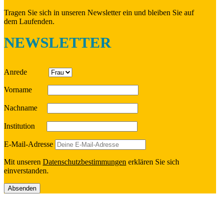
Tragen Sie sich in unseren News­let­ter ein und bleiben Sie auf
dem Laufenden.
NEWSLETTER
Anrede
Vorname
Nach­name
Insti­tu­tion
E‑Mail-Adresse
Mit unseren
Daten­schutz­be­stim­mun­gen
erklä­ren Sie sich
einverstanden.