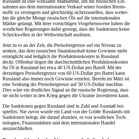
Russ­land ist eine wirk­same Maß­nahme, um die rus­si­schen Ein­
nah­men aus dem inter­na­tio­na­len Verkauf seiner fos­si­len Brenn­
stoffe zu ver­rin­gern und gleich­zei­tig sicher­zu­stel­len, dass wei­ter­
hin die gleiche Menge rus­si­schen Öls auf die inter­na­tio­na­len
Märkte gelangt. Mit ihrer vor­sich­ti­gen Vor­ge­hens­weise haben die
west­li­chen Regie­run­gen dafür gesorgt, dass die Sank­tio­nen keine
Schock­wel­len in der Welt­wirt­schaft auslösen.
Jetzt ist es an der Zeit, die Preis­ober­grenze auf ein Niveau zu
senken, das dem rus­si­schen Staats­haus­halt keine Gewinne mehr
ermög­licht und ledig­lich die Pro­duk­ti­ons­kos­ten in Russ­land
deckt. Offen­bar liegen die durch­schnitt­li­chen Pro­duk­ti­ons­kos­ten
für Öl in Russ­land bei etwa 40 US-Dollar pro Barell. Mit der
der­zei­ti­gen Preis­ober­grenze von 60 US-Dollar pro Barrel kann
Russ­land also immer noch Gewinne erzie­len. Bereits im März ist
eine Senkung der Preis­ober­grenze auf 50 US-Dollar machbar.
Dies wäre ein deut­li­ches Signal an die rus­si­sche Regie­rung, dass
sie nicht weiter in den Krieg gegen die Ukraine inves­tie­ren kann.
Die Sank­tio­nen gegen Russ­land sind in Zahl und Ausmaß bei­
spiel­los. Nie zuvor wurde ein Land von der Größe Russ­lands mit
Sank­tio­nen belegt, die darauf abzie­len, es von west­li­chen Tech­
no­lo­gien, Finanz­märk­ten und dem inter­na­tio­na­len Handel
auszuschließen.