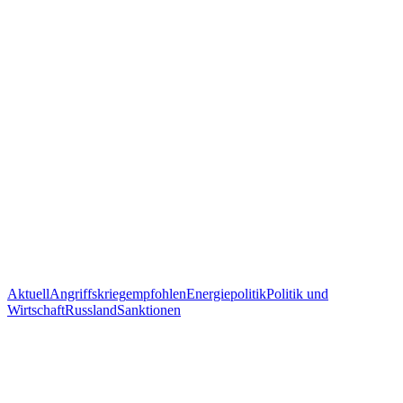
Aktuell
Angriffskrieg
empfohlen
Energiepolitik
Politik und
Wirtschaft
Russland
Sanktionen