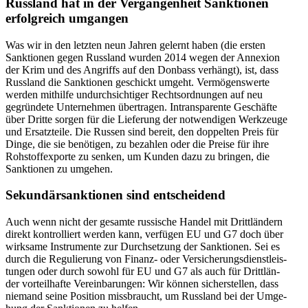
Russ­land hat in der Ver­gan­gen­heit Sank­tio­nen
erfolg­reich umgangen
Was wir in den letzten neun Jahren gelernt haben (die ersten
Sank­tio­nen gegen Russ­land wurden 2014 wegen der Anne­xion
der Krim und des Angriffs auf den Donbass ver­hängt), ist, dass
Russ­land die Sank­tio­nen geschickt umgeht. Ver­mö­gens­werte
werden mit­hilfe undurch­sich­ti­ger Rechts­ord­nun­gen auf neu
gegrün­dete Unter­neh­men über­tra­gen. Intrans­pa­rente Geschäfte
über Dritte sorgen für die Lie­fe­rung der not­wen­di­gen Werk­zeuge
und Ersatz­teile. Die Russen sind bereit, den dop­pel­ten Preis für
Dinge, die sie benö­ti­gen, zu bezah­len oder die Preise für ihre
Roh­stoff­ex­porte zu senken, um Kunden dazu zu bringen, die
Sank­tio­nen zu umgehen.
Sekun­där­sank­tio­nen sind entscheidend
Auch wenn nicht der gesamte rus­si­sche Handel mit Dritt­län­dern
direkt kon­trol­liert werden kann, ver­fü­gen EU und G7 doch über
wirk­same Instru­mente zur Durch­set­zung der Sank­tio­nen. Sei es
durch die Regu­lie­rung von Finanz- oder Ver­si­che­rungs­dienst­leis­
tun­gen oder durch sowohl für EU und G7 als auch für Dritt­län­
der vor­teil­hafte Ver­ein­ba­run­gen: Wir können sicher­stel­len, dass
niemand seine Posi­tion miss­braucht, um Russ­land bei der Umge­