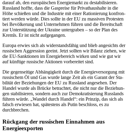
darauf ab, den euro­päi­schen Ener­gie­markt zu desta­bi­li­sie­ren.
Russ­land hoffte, dass die Gas­preise für Pri­vat­haus­halte in die
Höhe schie­ßen und die Indus­trie mit einer Ratio­nie­rung kon­fron­
tiert werden würde. Dies sollte in der EU zu mas­si­ven Pro­tes­ten
bei Bevöl­ke­rung und Unter­neh­men führen und die Bereit­schaft
zur Unter­stüt­zung der Ukraine unter­gra­ben – so der Plan des
Kremls. Er ist nicht aufgegangen.
Europa erwies sich als wider­stands­fä­hig und blieb ange­sichts der
rus­si­schen Aggres­sion geeint. Jetzt sollten wir Bilanz ziehen, wie
die EU-Sank­tio­nen im Ener­gie­be­reich wirken und wie gut wir
auf künf­tige rus­si­sche Aktio­nen vor­be­rei­tet sind.
Die gegen­sei­tige Abhän­gig­keit durch die Ener­gie­ver­sor­gung mit
rus­si­schem Öl und Gas wurde lange Zeit als ein Garant der Sta­
bi­li­tät der Bezie­hun­gen der EU zu Russ­land ange­se­hen. Der
Handel wurde als Brücke betrach­tet, die nicht nur die Bezie­hun­
gen sta­bi­li­sie­ren, sondern auch zur Demo­kra­ti­sie­rung Russ­lands
führen würde. „Wandel durch Handel“: ein Prinzip, das sich als
falsch erwie­sen hat, spä­tes­tens als Putin beschloss, es zu
durchbrechen.
Rück­gang der rus­si­schen Ein­nah­men aus
Energieexporten