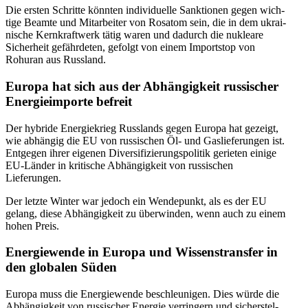
Die ersten Schritte könnten indi­vi­du­elle Sank­tio­nen gegen wich­
tige Beamte und Mit­ar­bei­ter von Rosatom sein, die in dem ukrai­
ni­sche Kern­kraft­werk tätig waren und dadurch die nukleare
Sicher­heit gefähr­de­ten, gefolgt von einem Import­s­top von
Rohuran aus Russland.
Europa hat sich aus der Abhän­gig­keit rus­si­scher
Ener­gie­im­porte befreit
Der hybride Ener­gie­krieg Russ­lands gegen Europa hat gezeigt,
wie abhän­gig die EU von rus­si­schen Öl- und Gas­lie­fe­run­gen ist.
Ent­ge­gen ihrer eigenen Diver­si­fi­zie­rungs­po­li­tik gerie­ten einige
EU-Länder in kri­ti­sche Abhän­gig­keit von rus­si­schen
Lieferungen.
Der letzte Winter war jedoch ein Wen­de­punkt, als es der EU
gelang, diese Abhän­gig­keit zu über­win­den, wenn auch zu einem
hohen Preis.
Ener­gie­wende in Europa und Wis­sens­trans­fer in
den glo­ba­len Süden
Europa muss die Ener­gie­wende beschleu­ni­gen. Dies würde die
Abhän­gig­keit von rus­si­scher Energie ver­rin­gern und sicher­stel­