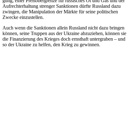
gung, einer Preis­ober­grenze für rus­si­sches Öl und Gas und der
Auf­recht­erhal­tung stren­ger Sank­tio­nen dürfte Russ­land dazu
zwingen, die Mani­pu­la­tion der Märkte für seine poli­ti­schen
Zwecke einzustellen.
Auch wenn die Sank­tio­nen allein Russ­land nicht dazu bringen
können, seine Truppen aus der Ukraine abzu­zie­hen, können sie
die Finan­zie­rung des Krieges doch ernst­haft unter­gra­ben – und
so der Ukraine zu helfen, den Krieg zu gewinnen.