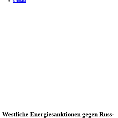
Kontakt
West­li­che Ener­gie­sank­tio­nen gegen Russ­