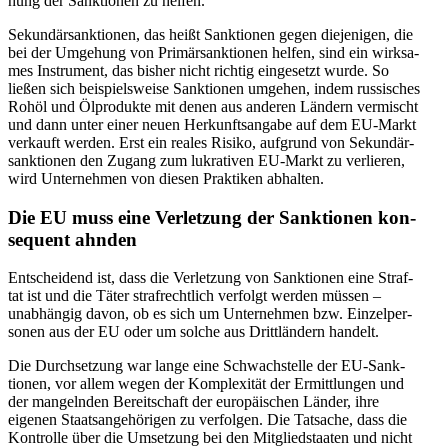
hung der Sank­tio­nen zu helfen.
Sekun­där­sank­tio­nen, das heißt Sank­tio­nen gegen die­je­ni­gen, die
bei der Umge­hung von Pri­mär­sank­tio­nen helfen, sind ein wirk­sa­
mes Instru­ment, das bisher nicht richtig ein­ge­setzt wurde. So
ließen sich bei­spiels­weise Sank­tio­nen umgehen, indem rus­si­sches
Rohöl und Ölpro­dukte mit denen aus anderen Ländern ver­mischt
und dann unter einer neuen Her­kunfts­an­gabe auf dem EU-Markt
ver­kauft werden. Erst ein reales Risiko, auf­grund von Sekun­där­
sank­tio­nen den Zugang zum lukra­ti­ven EU-Markt zu ver­lie­ren,
wird Unter­neh­men von diesen Prak­ti­ken abhalten.
Die EU muss eine Ver­let­zung der Sank­tio­nen kon­
se­quent ahnden
Ent­schei­dend ist, dass die Ver­let­zung von Sank­tio­nen eine Straf­
tat ist und die Täter straf­recht­lich ver­folgt werden müssen –
unab­hän­gig davon, ob es sich um Unter­neh­men bzw. Ein­zel­per­
so­nen aus der EU oder um solche aus Dritt­län­dern handelt.
Die Durch­set­zung war lange eine Schwach­stelle der EU-Sank­
tio­nen, vor allem wegen der Kom­ple­xi­tät der Ermitt­lun­gen und
der man­geln­den Bereit­schaft der euro­päi­schen Länder, ihre
eigenen Staats­an­ge­hö­ri­gen zu ver­fol­gen. Die Tat­sa­che, dass die
Kon­trolle über die Umset­zung bei den Mit­glied­staa­ten und nicht