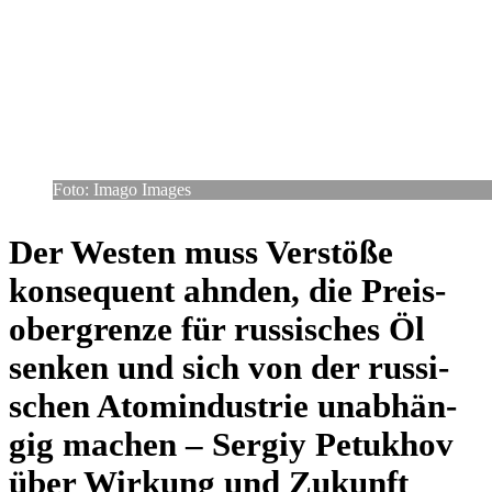
Foto: Imago Images
Der Westen muss Ver­stöße
kon­se­quent ahnden, die Preis­
ober­grenze für rus­si­sches Öl
senken und sich von der rus­si­
schen Atom­in­dus­trie unab­hän­
gig machen – Sergiy Petuk­hov
über Wirkung und Zukunft