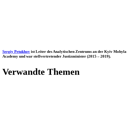
Sergiy Petuk­hov
ist Leiter des Ana­ly­ti­schen Zen­trums an der Kyiv Mohyla
Academy und war stell­ver­tre­ten­der Jus­tiz­mi­nis­ter (2015 – 2019).
Ver­wandte Themen