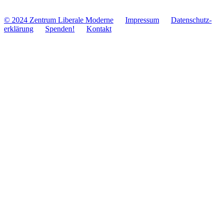
© 2024 Zentrum Libe­rale Moderne
Impres­sum
Daten­schutz­
er­klä­rung
Spenden!
Kontakt