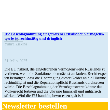
Die Beschlag­nah­mung ein­ge­fro­re­ner rus­si­scher Ver­mö­gens­
werte ist recht­mä­ßig und dringlich
Kolumne
Yuliya Ziskina
31. März 2025
Die EU ris­kiert, die ein­ge­fro­re­nen Ver­mö­gens­werte Russ­lands zu
ver­lie­ren, wenn die Sank­tio­nen dem­nächst aus­lau­fen. Rechts­exper­
ten bestä­ti­gen, dass die Über­tra­gung dieser Gelder an die Ukraine
recht­mä­ßig ist und die Repa­ra­ti­ons­pflicht Russ­lands durch­set­zen
würde. Die Beschlag­nah­mung der Ver­mö­gens­werte könnte das
Völ­ker­recht fes­ti­gen und die Ukraine finan­zi­ell und mili­tä­risch
stärken. Wird die EU handeln, bevor es zu spät ist?
News­let­ter bestellen