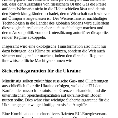
len, dass der Aus­schluss von rus­si­schem Öl und Gas die Preise
auf dem Welt­markt nicht in die Höhe schie­ßen lässt und damit
den Ent­wick­lungs­län­dern schadet, deren Wirt­schaft nach wie vor
auf Ölim­porte ange­wie­sen ist. Der Wis­sens­trans­fer nach­hal­ti­ger
Tech­no­lo­gien in die Länder des glo­ba­len Südens wird außer­dem
diese zugleich resi­li­en­ter, aber auch nach­hal­ti­ger machen und
deren Außen­po­li­tik von der Unter­stüt­zung auto­ri­tä­rer ölex­por­tie­
ren­der Regime abkoppeln.
Ins­ge­samt wird eine öko­lo­gi­sche Trans­for­ma­tion also nicht nur
dazu bei­tra­gen, das Klima zu schüt­zen, sondern die Welt auch
siche­rer und gerech­ter machen, indem den ölrei­chen Regimen
ihre wirt­schaft­li­che Macht genom­men wird.
Sicher­heits­ga­ran­tien für die Ukraine
Mit­tel­fris­tig sollten zukünf­tige rus­si­sche Gas- und Öllie­fe­run­gen
aus­schließ­lich über die Ukraine erfol­gen, wobei die EU den
Kauf an der rus­sisch-ukrai­ni­schen Grenze aus­han­deln, und die
unter­ir­di­schen Spei­cher­ka­pa­zi­tä­ten auf ukrai­ni­schem Boden
nutzen sollte. Dies wäre eine wich­tige Sicher­heits­ga­ran­tie für die
Ukraine gegen etwaige künf­tige rus­si­sche Angriffe.
Eine Kom­bi­na­tion aus einer diver­si­fi­zier­ten EU-Ener­gie­ver­sor­