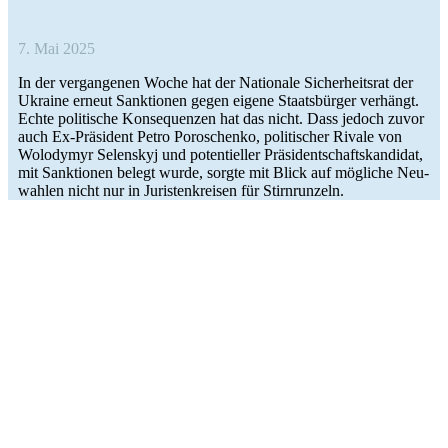
7. Mai 2025
In der ver­gan­ge­nen Woche hat der Natio­nale Sicher­heits­rat der
Ukraine erneut Sank­tio­nen gegen eigene Staats­bür­ger ver­hängt.
Echte poli­ti­sche Kon­se­quen­zen hat das nicht. Dass jedoch zuvor
auch Ex-Prä­­si­­dent Petro Poro­schenko, poli­ti­scher Rivale von
Wolo­dymyr Selen­skyj und poten­ti­el­ler Prä­si­dent­schafts­kan­di­dat,
mit Sank­tio­nen belegt wurde, sorgte mit Blick auf mög­li­che Neu­
wah­len nicht nur in Juris­ten­krei­sen für Stirnrunzeln.