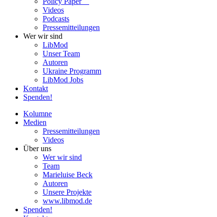
Policy Paper
Videos
Pod­casts
Pres­se­mit­tei­lun­gen
Wer wir sind
LibMod
Unser Team
Autoren
Ukraine Pro­gramm
LibMod Jobs
Kontakt
Spenden!
Kolumne
Medien
Pres­se­mit­tei­lun­gen
Videos
Über uns
Wer wir sind
Team
Marie­luise Beck
Autoren
Unsere Pro­jekte
www.libmod.de
Spenden!