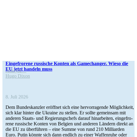
Ein­ge­fro­rene rus­si­sche Konten als Game­ch­an­ger. Wieso die
EU jetzt handeln muss
Analyse
Hugo Dixon
8. Juli 2026
Dem Bun­des­kanz­ler eröff­net sich eine her­vor­ra­gende Mög­lich­keit,
sich klar hinter die Ukraine zu stellen. Er sollte gemein­sam mit
anderen Staats- und Regie­rungs­chefs darauf hin­ar­bei­ten, ein­ge­fro­
rene rus­si­sche Konten von Belgien und anderen Ländern direkt an
die EU zu über­füh­ren – eine Summe von rund 210 Mil­li­ar­den
Euro. Putin könnte sich dann endlich zu einer Waf­fen­ruhe oder