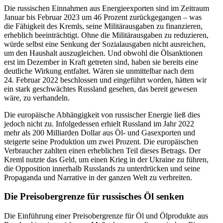
Die rus­si­schen Ein­nah­men aus Ener­gie­ex­por­ten sind im Zeit­raum
Januar bis Februar 2023 um 46 Prozent zurück­ge­gan­gen – was
die Fähig­keit des Kremls, seine Mili­tär­aus­ga­ben zu finan­zie­ren,
erheb­lich beein­träch­tigt. Ohne die Mili­tär­aus­ga­ben zu redu­zie­ren,
würde selbst eine Senkung der Sozi­al­aus­ga­ben nicht aus­rei­chen,
um den Haus­halt aus­zu­glei­chen. Und obwohl die Öls­ank­tio­nen
erst im Dezem­ber in Kraft getre­ten sind, haben sie bereits eine
deut­li­che Wirkung ent­fal­tet. Wären sie unmit­tel­bar nach dem
24. Februar 2022 beschlos­sen und ein­ge­führt worden, hätten wir
ein stark geschwäch­tes Russ­land gesehen, das bereit gewesen
wäre, zu verhandeln.
Die euro­päi­sche Abhän­gig­keit von rus­si­scher Energie ließ dies
jedoch nicht zu. Infol­ge­des­sen erhielt Russ­land im Jahr 2022
mehr als 200 Mil­li­ar­den Dollar aus Öl- und Gas­ex­por­ten und
stei­gerte seine Pro­duk­tion um zwei Prozent. Die euro­päi­schen
Ver­brau­cher zahlten einen erheb­li­chen Teil dieses Betrags. Der
Kreml nutzte das Geld, um einen Krieg in der Ukraine zu führen,
die Oppo­si­tion inner­halb Russ­lands zu unter­drü­cken und seine
Pro­pa­ganda und Nar­ra­tive in der ganzen Welt zu verbreiten.
Die Preis­ober­grenze für rus­si­sches Öl senken
Die Ein­füh­rung einer Preis­ober­grenze für Öl und Ölpro­dukte aus