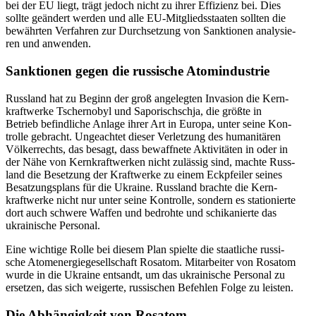
bei der EU liegt, trägt jedoch nicht zu ihrer Effi­zi­enz bei. Dies
sollte geän­dert werden und alle EU-Mit­glieds­staa­ten sollten die
bewähr­ten Ver­fah­ren zur Durch­set­zung von Sank­tio­nen ana­ly­sie­
ren und anwenden.
Sank­tio­nen gegen die rus­si­sche Atomindustrie
Russ­land hat zu Beginn der groß ange­leg­ten Inva­sion die Kern­
kraft­werke Tscher­no­byl und Sapo­rischschja, die größte in
Betrieb befind­li­che Anlage ihrer Art in Europa, unter seine Kon­
trolle gebracht. Unge­ach­tet dieser Ver­let­zung des huma­ni­tä­ren
Völ­ker­rechts, das besagt, dass bewaff­nete Akti­vi­tä­ten in oder in
der Nähe von Kern­kraft­wer­ken nicht zuläs­sig sind, machte Russ­
land die Beset­zung der Kraft­werke zu einem Eck­pfei­ler seines
Besat­zungs­plans für die Ukraine. Russ­land brachte die Kern­
kraft­werke nicht nur unter seine Kon­trolle, sondern es sta­tio­nierte
dort auch schwere Waffen und bedrohte und schi­ka­nierte das
ukrai­ni­sche Personal.
Eine wich­tige Rolle bei diesem Plan spielte die staat­li­che rus­si­
sche Atom­ener­gie­ge­sell­schaft Rosatom. Mit­ar­bei­ter von Rosatom
wurde in die Ukraine ent­sandt, um das ukrai­ni­sche Per­so­nal zu
erset­zen, das sich wei­gerte, rus­si­schen Befeh­len Folge zu leisten.
Die Abhän­gig­keit von Rosatom