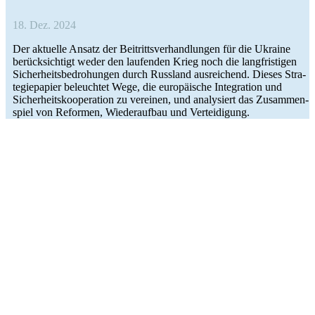
18. Dez. 2024
Der aktu­elle Ansatz der Bei­tritts­ver­hand­lun­gen für die Ukraine
berück­sich­tigt weder den lau­fen­den Krieg noch die lang­fris­ti­gen
Sicher­heits­be­dro­hun­gen durch Russ­land aus­rei­chend. Dieses Stra­
te­gie­pa­pier beleuch­tet Wege, die euro­päi­sche Inte­gra­tion und
Sicher­heits­ko­ope­ra­tion zu ver­ei­nen, und ana­ly­siert das Zusam­men­
spiel von Refor­men, Wie­der­auf­bau und Verteidigung.