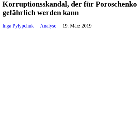
Kor­rup­ti­ons­skan­dal, der für Poro­schenko
gefähr­lich werden kann
Inga Pylypchuk
Analyse
19. März 2019