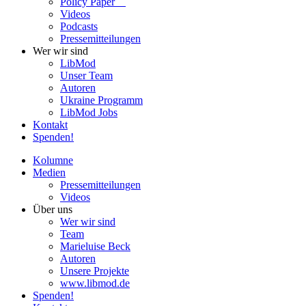
Policy Paper
Videos
Pod­casts
Pres­se­mit­tei­lun­gen
Wer wir sind
LibMod
Unser Team
Autoren
Ukraine Pro­gramm
LibMod Jobs
Kontakt
Spenden!
Kolumne
Medien
Pres­se­mit­tei­lun­gen
Videos
Über uns
Wer wir sind
Team
Marie­luise Beck
Autoren
Unsere Pro­jekte
www.libmod.de
Spenden!