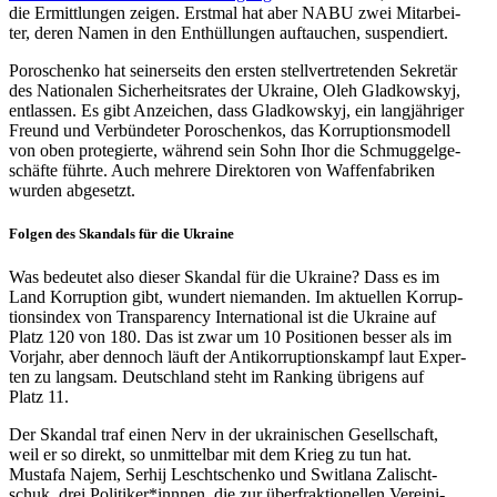
die Ermitt­lun­gen zeigen. Erstmal hat aber NABU zwei Mit­ar­bei­
ter, deren Namen in den Ent­hül­lun­gen auf­tau­chen, suspendiert.
Poro­schenko hat sei­ner­seits den ersten stell­ver­tre­ten­den Sekre­tär
des Natio­na­len Sicher­heits­ra­tes der Ukraine, Oleh Glad­kow­skyj,
ent­las­sen. Es gibt Anzei­chen, dass Glad­kow­skyj, ein lang­jäh­ri­ger
Freund und Ver­bün­de­ter Poro­schen­kos, das Kor­rup­ti­ons­mo­dell
von oben pro­te­gierte, während sein Sohn Ihor die Schmug­gel­ge­
schäfte führte. Auch mehrere Direk­to­ren von Waf­fen­fa­bri­ken
wurden abgesetzt.
Folgen des Skan­dals für die Ukraine
Was bedeu­tet also dieser Skandal für die Ukraine? Dass es im
Land Kor­rup­tion gibt, wundert nie­man­den. Im aktu­el­len Kor­rup­
ti­ons­in­dex von Trans­pa­rency Inter­na­tio­nal ist die Ukraine auf
Platz 120 von 180. Das ist zwar um 10 Posi­tio­nen besser als im
Vorjahr, aber dennoch läuft der Anti­kor­rup­ti­ons­kampf laut Exper­
ten zu langsam. Deutsch­land steht im Ranking übri­gens auf
Platz 11.
Der Skandal traf einen Nerv in der ukrai­ni­schen Gesell­schaft,
weil er so direkt, so unmit­tel­bar mit dem Krieg zu tun hat.
Mustafa Najem, Serhij Lescht­schenko und Swit­lana Zalischt­
schuk, drei Politiker*innnen, die zur über­frak­tio­nel­len Ver­ei­ni­