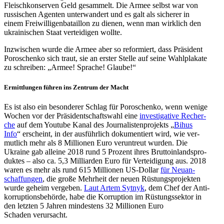
Fleisch­kon­ser­ven Geld gesam­melt. Die Armee selbst war von
rus­si­schen Agenten unter­wan­dert und es galt als siche­rer in
einem Frei­wil­li­gen­ba­tail­lon zu dienen, wenn man wirk­lich den
ukrai­ni­schen Staat ver­tei­di­gen wollte.
Inzwi­schen wurde die Armee aber so refor­miert, dass Prä­si­dent
Poro­schenko sich traut, sie an erster Stelle auf seine Wahl­pla­kate
zu schrei­ben: „Armee! Sprache! Glaube!“
Ermitt­lun­gen führen ins Zentrum der Macht
Es ist also ein beson­de­rer Schlag für Poro­schenko, wenn wenige
Wochen vor der Prä­si­dent­schafts­wahl eine
inves­ti­ga­tive Recher­
che
auf dem Youtube Kanal des Jour­na­lis­ten­pro­jekts „
Bihus
Info
“ erscheint, in der aus­führ­lich doku­men­tiert wird, wie ver­
mut­lich mehr als 8 Mil­lio­nen Euro ver­un­treut wurden. Die
Ukraine gab alleine 2018 rund 5 Prozent ihres Brut­to­in­lands­pro­
duk­tes – also ca. 5,3 Mil­li­ar­den Euro für Ver­tei­di­gung aus. 2018
waren es mehr als rund 615 Mil­lio­nen US-Dollar
für Neu­an­
schaf­fun­gen
, die große Mehr­heit der neuen Rüs­tungs­pro­jek­ten
wurde geheim ver­ge­ben.
Laut Artem Sytnyk
, dem Chef der Anti­
kor­rup­ti­ons­be­hörde, habe die Kor­rup­tion im Rüs­tungs­sek­tor in
den letzten 5 Jahren min­des­tens 32 Mil­lio­nen Euro
Schaden verursacht.