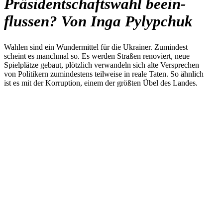
Prä­si­dent­schafts­wahl beein­
flus­sen? Von Inga Pylypchuk
Wahlen sind ein Wun­der­mit­tel für die Ukrai­ner. Zumin­dest
scheint es manch­mal so. Es werden Straßen reno­viert, neue
Spiel­plätze gebaut, plötz­lich ver­wan­deln sich alte Ver­spre­chen
von Poli­ti­kern zumin­des­tens teil­weise in reale Taten. So ähnlich
ist es mit der Kor­rup­tion, einem der größten Übel des Landes.