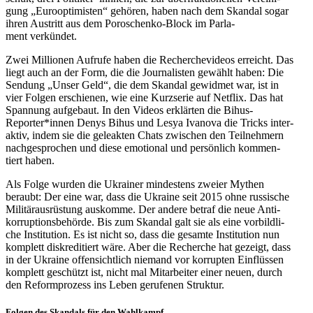
gung „Euro­op­ti­mis­ten“ gehören, haben nach dem Skandal sogar
ihren Aus­tritt aus dem Poro­schenko-Block im Par­la­
ment verkündet.
Zwei Mil­lio­nen Aufrufe haben die Recher­che­vi­deos erreicht. Das
liegt auch an der Form, die die Jour­na­lis­ten gewählt haben: Die
Sendung „Unser Geld“, die dem Skandal gewid­met war, ist in
vier Folgen erschie­nen, wie eine Kurz­se­rie auf Netflix. Das hat
Span­nung auf­ge­baut. In den Videos erklär­ten die Bihus-
Reporter*innen Denys Bihus und Lesya Ivanova die Tricks inter­
ak­tiv, indem sie die gele­ak­ten Chats zwi­schen den Teil­neh­mern
nach­ge­spro­chen und diese emo­tio­nal und per­sön­lich kom­men­
tiert haben.
Als Folge wurden die Ukrai­ner min­des­tens zweier Mythen
beraubt: Der eine war, dass die Ukraine seit 2015 ohne rus­si­sche
Mili­tär­aus­rüs­tung aus­komme. Der andere betraf die neue Anti­
kor­rup­ti­ons­be­hörde. Bis zum Skandal galt sie als eine vor­bild­li­
che Insti­tu­tion. Es ist nicht so, dass die gesamte Insti­tu­tion nun
kom­plett dis­kre­di­tiert wäre. Aber die Recher­che hat gezeigt, dass
in der Ukraine offen­sicht­lich niemand vor kor­rup­ten Ein­flüs­sen
kom­plett geschützt ist, nicht mal Mit­ar­bei­ter einer neuen, durch
den Reform­pro­zess ins Leben geru­fe­nen Struktur.
Folgen des Skan­dals für den Wahlkampf