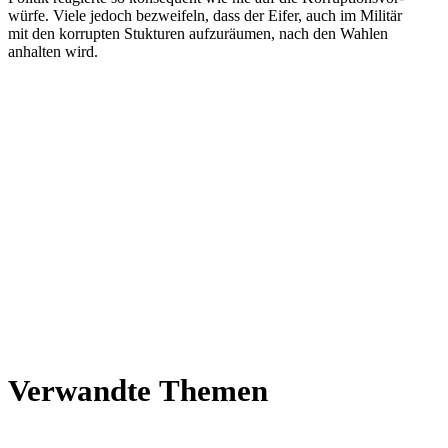
würfe. Viele jedoch bezwei­feln, dass der Eifer, auch im Militär
mit den kor­rup­ten Stuk­tu­ren auf­zu­räu­men, nach den Wahlen
anhal­ten wird.
Ver­wandte Themen