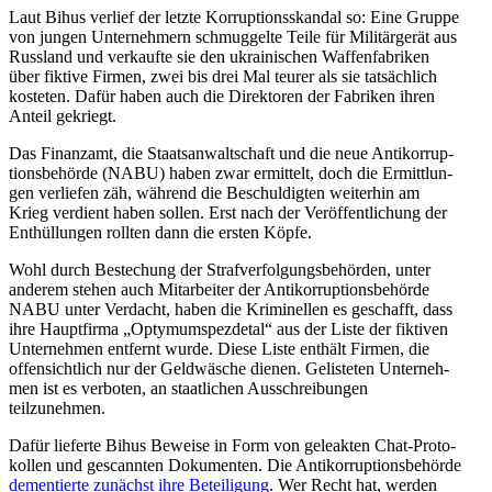
Laut Bihus verlief der letzte Kor­rup­ti­ons­skan­dal so: Eine Gruppe
von jungen Unter­neh­mern schmug­gelte Teile für Mili­tär­ge­rät aus
Russ­land und ver­kaufte sie den ukrai­ni­schen Waf­fen­fa­bri­ken
über fiktive Firmen, zwei bis drei Mal teurer als sie tat­säch­lich
kos­te­ten. Dafür haben auch die Direk­to­ren der Fabri­ken ihren
Anteil gekriegt.
Das Finanz­amt, die Staats­an­walt­schaft und die neue Anti­kor­rup­
ti­ons­be­hörde (NABU) haben zwar ermit­telt, doch die Ermitt­lun­
gen ver­lie­fen zäh, während die Beschul­dig­ten wei­ter­hin am
Krieg ver­dient haben sollen. Erst nach der Ver­öf­fent­li­chung der
Ent­hül­lun­gen rollten dann die ersten Köpfe.
Wohl durch Bestechung der Straf­ver­fol­gungs­be­hör­den, unter
anderem stehen auch Mit­ar­bei­ter der Anti­kor­rup­ti­ons­be­hörde
NABU unter Ver­dacht, haben die Kri­mi­nel­len es geschafft, dass
ihre Haupt­firma „Opty­mums­pez­de­tal“ aus der Liste der fik­ti­ven
Unter­neh­men ent­fernt wurde. Diese Liste enthält Firmen, die
offen­sicht­lich nur der Geld­wä­sche dienen. Gelis­te­ten Unter­neh­
men ist es ver­bo­ten, an staat­li­chen Aus­schrei­bun­gen
teilzunehmen.
Dafür lie­ferte Bihus Beweise in Form von gele­ak­ten Chat-Pro­to­
kol­len und gescann­ten Doku­men­ten. Die Anti­kor­rup­ti­ons­be­hörde
demen­tierte zunächst ihre Betei­li­gung
. Wer Recht hat, werden