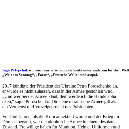
Inga Pylyp­chuk
ist freie Jour­na­lis­tin und schreibt unter anderem für die „Welt
„Welt am Sonntag“, „Focus“, „Deut­sche Welle“ und ostpol.
2017 kün­digte der Prä­si­dent der Ukraine Petro Poro­schenko an,
er würde es nicht zulas­sen, dass in der Armee gestoh­len wird.
„Und wer bei der Armee klaut, dem werde ich die Hände abha­
cken,“ sagte Poro­schenko. Die neue ukrai­ni­sche Armee gilt als
ein Ver­dienst und Vor­zei­ge­pro­jekt des Präsidenten.
Vor fünf Jahren, als die Krim annek­tiert wurde und der Krieg im
Donbas begann, war die ukrai­ni­sche Armee in einem deso­la­ten
Zustand. Frei­wil­lige haben für Muni­tion, Helme, Uni­for­men und