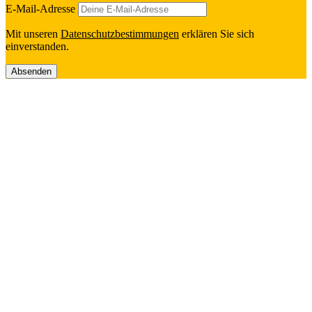
E‑Mail-Adresse
Mit unseren
Daten­schutz­be­stim­mun­gen
erklä­ren Sie sich
einverstanden.