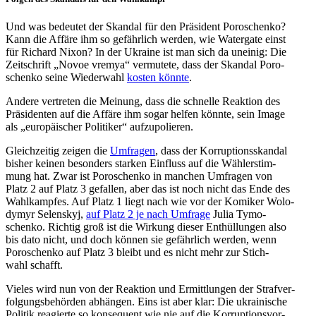
Und was bedeu­tet der Skandal für den Prä­si­dent Poro­schenko?
Kann die Affäre ihm so gefähr­lich werden, wie Water­gate einst
für Richard Nixon? In der Ukraine ist man sich da uneinig: Die
Zeit­schrift „Novoe vremya“ ver­mu­tete, dass der Skandal Poro­
schenko seine Wie­der­wahl
kosten könnte
.
Andere ver­tre­ten die Meinung, dass die schnelle Reak­tion des
Prä­si­den­ten auf die Affäre ihm sogar helfen könnte, sein Image
als „euro­päi­scher Poli­ti­ker“ aufzupolieren.
Gleich­zei­tig zeigen die
Umfra­gen
, dass der Kor­rup­ti­ons­skan­dal
bisher keinen beson­ders starken Ein­fluss auf die Wäh­ler­stim­
mung hat. Zwar ist Poro­schenko in manchen Umfra­gen von
Platz 2 auf Platz 3 gefal­len, aber das ist noch nicht das Ende des
Wahl­kamp­fes. Auf Platz 1 liegt nach wie vor der Komiker Wolo­
dy­myr Selen­skyj,
auf Platz 2 je nach Umfrage
Julia Tymo­
schenko. Richtig groß ist die Wirkung dieser Ent­hül­lun­gen also
bis dato nicht, und doch können sie gefähr­lich werden, wenn
Poro­schenko auf Platz 3 bleibt und es nicht mehr zur Stich­
wahl schafft.
Vieles wird nun von der Reak­tion und Ermitt­lun­gen der Straf­ver­
fol­gungs­be­hör­den abhän­gen. Eins ist aber klar: Die ukrai­ni­sche
Politik reagierte so kon­se­quent wie nie auf die Kor­rup­ti­ons­vor­