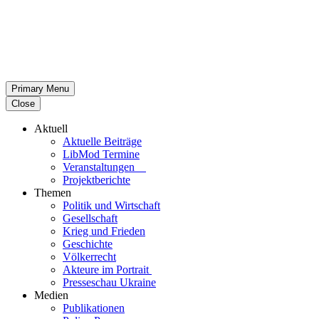
Primary Menu
Close
Aktuell
Aktu­elle Beiträge
LibMod Termine
Ver­an­stal­tun­gen
Pro­jekt­be­richte
Themen
Politik und Wirtschaft
Gesell­schaft
Krieg und Frieden
Geschichte
Völ­ker­recht
Akteure im Portrait
Pres­se­schau Ukraine
Medien
Publi­ka­tio­nen