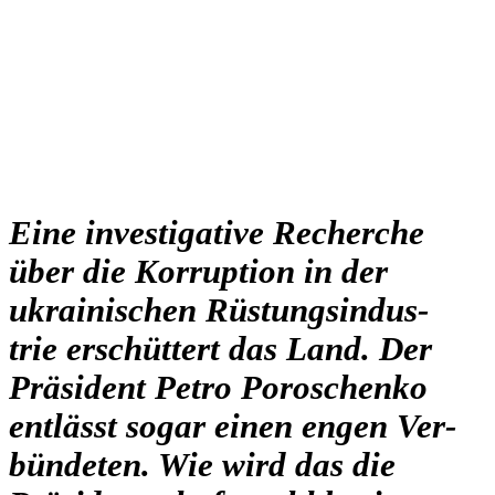
Eine inves­ti­ga­tive Recher­che
über die Kor­rup­tion in der
ukrai­ni­schen Rüs­tungs­in­dus­
trie erschüt­tert das Land. Der
Prä­si­dent Petro Poro­schenko
ent­lässt sogar einen engen Ver­
bün­de­ten. Wie wird das die