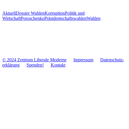
Aktuell
Dossier Wahlen
Korruption
Politik und
Wirtschaft
Poroschenko
Präsidentschaftswahlen
Wahlen
© 2024 Zentrum Libe­rale Moderne
Impres­sum
Daten­schutz­
er­klä­rung
Spenden!
Kontakt