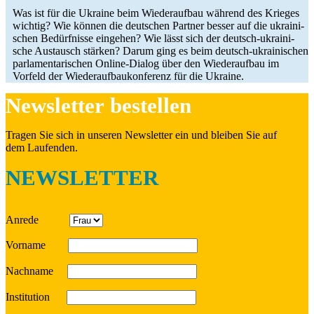
Was ist für die Ukraine beim Wie­der­auf­bau während des Krieges
wichtig? Wie können die deut­schen Partner besser auf die ukrai­ni­
schen Bedürf­nisse ein­ge­hen? Wie lässt sich der deutsch-ukrai­­ni­­
sche Aus­tausch stärken? Darum ging es beim deutsch-ukrai­­ni­­schen
par­la­men­ta­ri­schen Online-Dialog über den Wie­der­auf­bau im
Vorfeld der Wie­der­auf­bau­kon­fe­renz für die Ukraine.
News­let­ter bestellen
Tragen Sie sich in unseren News­let­ter ein und bleiben Sie auf
dem Laufenden.
NEWSLETTER
Anrede
Vorname
Nach­name
Insti­tu­tion