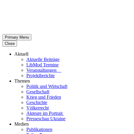
Primary Menu
Close
Aktuell
Aktu­elle Beiträge
LibMod Termine
Ver­an­stal­tun­gen
Pro­jekt­be­richte
Themen
Politik und Wirtschaft
Gesell­schaft
Krieg und Frieden
Geschichte
Völ­ker­recht
Akteure im Portrait
Pres­se­schau Ukraine
Medien
Publi­ka­tio­nen