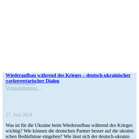
Wie­der­auf­bau während des Krieges – deutsch-ukrai­­ni­­scher
par­la­men­ta­ri­scher Dialog
Pro­jekt­be­richte
Ver­an­stal­tun­gen
27. Juni 2024
Was ist für die Ukraine beim Wie­der­auf­bau während des Krieges
wichtig? Wie können die deut­schen Partner besser auf die ukrai­ni­
schen Bedürf­nisse ein­ge­hen? Wie lässt sich der deutsch-ukrai­­ni­­