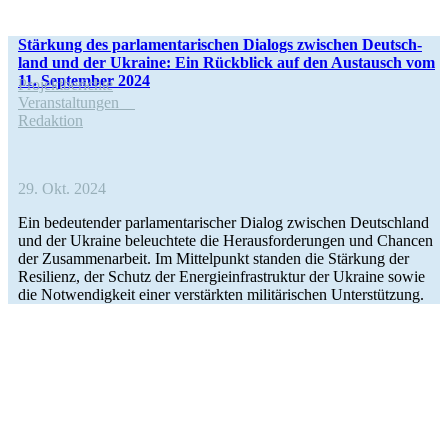
Stär­kung des par­la­men­ta­ri­schen Dialogs zwi­schen Deutsch­
land und der Ukraine: Ein Rück­blick auf den Aus­tausch vom
11. Sep­tem­ber 2024
Pro­jekt­be­richte
Ver­an­stal­tun­gen
Redak­tion
29. Okt. 2024
Ein bedeu­ten­der par­la­men­ta­ri­scher Dialog zwi­schen Deutsch­land
und der Ukraine beleuch­tete die Her­aus­for­de­run­gen und Chancen
der Zusam­men­ar­beit. Im Mit­tel­punkt standen die Stär­kung der
Resi­li­enz, der Schutz der Ener­gie­infra­struk­tur der Ukraine sowie
die Not­wen­dig­keit einer ver­stärk­ten mili­tä­ri­schen Unterstützung.