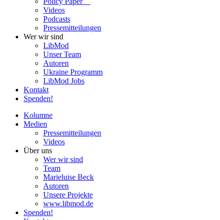
Policy Paper
Videos
Pod­casts
Pres­se­mit­tei­lun­gen
Wer wir sind
LibMod
Unser Team
Autoren
Ukraine Pro­gramm
LibMod Jobs
Kontakt
Spenden!
Kolumne
Medien
Pres­se­mit­tei­lun­gen
Videos
Über uns
Wer wir sind
Team
Marie­luise Beck
Autoren
Unsere Pro­jekte
www.libmod.de
Spenden!