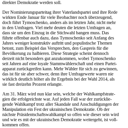
direk­ter Demo­kra­tie werden soll.
Der Nomi­nie­rungs­par­tei­tag ihrer Vater­lands­par­tei und ihre Rede
wirkten Ende Januar für viele Beob­ach­ter noch über­zeu­gend,
doch führt Tymo­schenko, anders als im letzten Jahr, nicht mehr
in den Umfra­gen. Viel mehr deuten die letzten Umfra­gen an,
dass sie um den Einzug in die Stich­wahl bangen muss. Das
führte offen­bar auch dazu, dass Tymo­schenko seit Anfang des
Jahres weniger kon­struk­tiv auf­tritt und popu­lis­ti­sche Themen
betont, zum Bei­spiel das Ver­spre­chen, den Gas­preis für die
Bevöl­ke­rung zu hal­bie­ren. Diese Stra­te­gie scheint dennoch
derzeit nicht beson­ders gut anzu­kom­men, wobei Tymo­schenko
seit Jahren auf eine loyale Stamm­wäh­ler­schaft und einen Par­tei­
ap­pa­rat zurück­grei­fen kann. Mehr Wähler für sich zu gewin­nen,
das ist für sie aber schwer, denn ihre Umfra­ge­werte waren nie
wirk­lich deut­lich höher als ihr Ergeb­nis bei der Wahl 2014, als
sie fast drei­zehn Prozent erlangte.
Am 31. März wird nun klar sein, welche der Wahl­kampf­stra­te­
gien die erfolg­reichste war. Auf jeden Fall war der zurück­lie­
gende Wahl­kampf trotz aller Skan­dale und Anschul­di­gun­gen der
Mani­pu­la­tion ein Fest der ukrai­ni­schen Demo­kra­tie. Ob der
nächste Prä­si­dent­schafts­wahl­kampf so offen wie dieser sein wird
und wie es mit der ukrai­ni­schen Demo­kra­tie wei­ter­geht, ist voll­
kom­men offen.