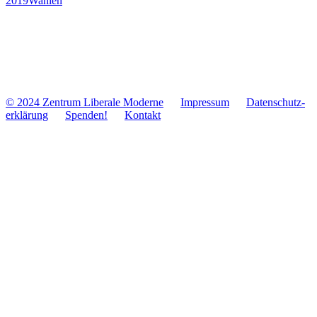
2019
Wahlen
© 2024 Zentrum Libe­rale Moderne
Impres­sum
Daten­schutz­
er­klä­rung
Spenden!
Kontakt