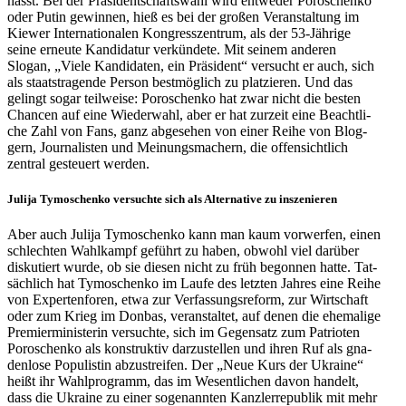
hasst. Bei der Prä­si­dent­schafts­wahl wird ent­we­der Poro­schenko
oder Putin gewin­nen, hieß es bei der großen Ver­an­stal­tung im
Kiewer Inter­na­tio­na­len Kon­gress­zen­trum, als der 53-Jährige
seine erneute Kan­di­da­tur ver­kün­dete. Mit seinem anderen
Slogan, „Viele Kan­di­da­ten, ein Prä­si­dent“ ver­sucht er auch, sich
als staats­tra­gende Person best­mög­lich zu plat­zie­ren. Und das
gelingt sogar teil­weise: Poro­schenko hat zwar nicht die besten
Chancen auf eine Wie­der­wahl, aber er hat zurzeit eine Beacht­li­
che Zahl von Fans, ganz abge­se­hen von einer Reihe von Blog­
gern, Jour­na­lis­ten und Mei­nungs­ma­chern, die offen­sicht­lich
zentral gesteu­ert werden.
Julija Tymo­schenko ver­suchte sich als Alter­na­tive zu inszenieren
Aber auch Julija Tymo­schenko kann man kaum vor­wer­fen, einen
schlech­ten Wahl­kampf geführt zu haben, obwohl viel darüber
dis­ku­tiert wurde, ob sie diesen nicht zu früh begon­nen hatte. Tat­
säch­lich hat Tymo­schenko im Laufe des letzten Jahres eine Reihe
von Exper­ten­fo­ren, etwa zur Ver­fas­sungs­re­form, zur Wirt­schaft
oder zum Krieg im Donbas, ver­an­stal­tet, auf denen die ehe­ma­lige
Pre­mier­mi­nis­te­rin ver­suchte, sich im Gegen­satz zum Patrio­ten
Poro­schenko als kon­struk­tiv dar­zu­stel­len und ihren Ruf als gna­
den­lose Popu­lis­tin abzu­strei­fen. Der „Neue Kurs der Ukraine“
heißt ihr Wahl­pro­gramm, das im Wesent­li­chen davon handelt,
dass die Ukraine zu einer soge­nann­ten Kanz­ler­re­pu­blik mit mehr