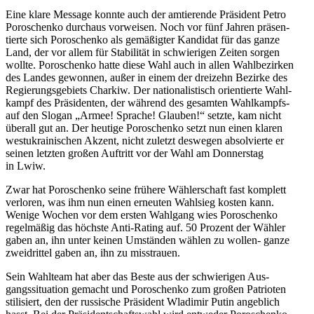
Eine klare Message konnte auch der amtie­rende Prä­si­dent Petro
Poro­schenko durch­aus vor­wei­sen. Noch vor fünf Jahren prä­sen­
tierte sich Poro­schenko als gemä­ßig­ter Kan­di­dat für das ganze
Land, der vor allem für Sta­bi­li­tät in schwie­ri­gen Zeiten sorgen
wollte. Poro­schenko hatte diese Wahl auch in allen Wahl­be­zir­ken
des Landes gewon­nen, außer in einem der drei­zehn Bezirke des
Regie­rungs­ge­biets Charkiw. Der natio­na­lis­tisch ori­en­tierte Wahl­
kampf des Prä­si­den­ten, der während des gesam­ten Wahl­kampfs­
auf den Slogan „Armee! Sprache! Glauben!“ setzte, kam nicht
überall gut an. Der heutige Poro­schenko setzt nun einen klaren
west­ukrai­ni­schen Akzent, nicht zuletzt des­we­gen absol­vierte er
seinen letzten großen Auf­tritt vor der Wahl am Don­ners­tag
in Lwiw.
Zwar hat Poro­schenko seine frühere Wäh­ler­schaft fast kom­plett
ver­lo­ren, was ihm nun einen erneu­ten Wahl­sieg kosten kann.
Wenige Wochen vor dem ersten Wahl­gang wies Poro­schenko
regel­mä­ßig das höchste Anti-Rating auf. 50 Prozent der Wähler
gaben an, ihn unter keinen Umstän­den wählen zu wollen- ganze
zwei­drit­tel gaben an, ihn zu misstrauen.
Sein Wahl­team hat aber das Beste aus der schwie­ri­gen Aus­
gangs­si­tua­tion gemacht und Poro­schenko zum großen Patrio­ten
sti­li­siert, den der rus­si­sche Prä­si­dent Wla­di­mir Putin angeb­lich