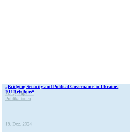
„Bridging Secu­rity and Poli­ti­cal Gover­nance in Ukraine-
EU Relations“
Policy Paper
Publi­ka­tio­nen
18. Dez. 2024