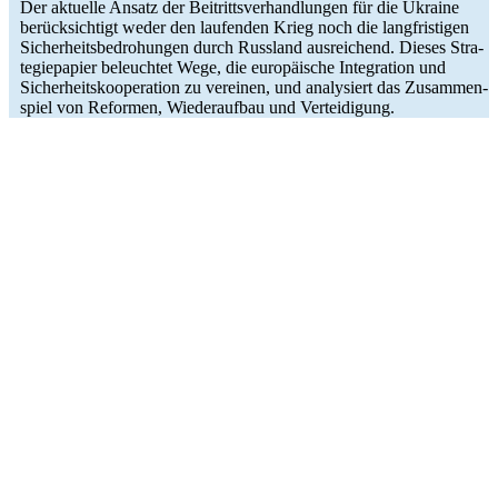
Der aktu­elle Ansatz der Bei­tritts­ver­hand­lun­gen für die Ukraine
berück­sich­tigt weder den lau­fen­den Krieg noch die lang­fris­ti­gen
Sicher­heits­be­dro­hun­gen durch Russ­land aus­rei­chend. Dieses Stra­
te­gie­pa­pier beleuch­tet Wege, die euro­päi­sche Inte­gra­tion und
Sicher­heits­ko­ope­ra­tion zu ver­ei­nen, und ana­ly­siert das Zusam­men­
spiel von Refor­men, Wie­der­auf­bau und Verteidigung.