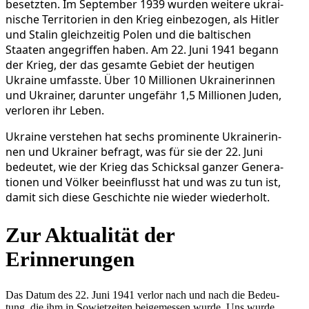
besetz­ten. Im Sep­tem­ber 1939 wurden weitere ukrai­
ni­sche Ter­ri­to­rien in den Krieg ein­be­zo­gen, als Hitler
und Stalin gleich­zei­tig Polen und die bal­ti­schen
Staaten ange­grif­fen haben. Am 22. Juni 1941 begann
der Krieg, der das gesamte Gebiet der heu­ti­gen
Ukraine umfasste. Über 10 Mil­lio­nen Ukrai­ne­rin­nen
und Ukrai­ner, dar­un­ter unge­fähr 1,5 Mil­lio­nen Juden,
ver­lo­ren ihr Leben.
Ukraine ver­ste­hen hat sechs pro­mi­nente Ukrai­ne­rin­
nen und Ukrai­ner befragt, was für sie der 22. Juni
bedeu­tet, wie der Krieg das Schick­sal ganzer Gene­ra­
tio­nen und Völker beein­flusst hat und was zu tun ist,
damit sich diese Geschichte nie wieder wiederholt.
Zur Aktua­li­tät der
Erinnerungen
Das Datum des 22. Juni 1941 verlor nach und nach die Bedeu­
tung, die ihm in Sowjet­zei­ten bei­gemes­sen wurde. Uns wurde