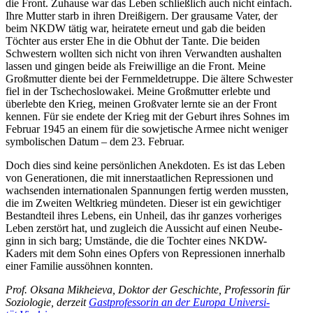
die Front. Zuhause war das Leben schließ­lich auch nicht einfach.
Ihre Mutter starb in ihren Drei­ßi­gern. Der grau­same Vater, der
beim NKDW tätig war, hei­ra­tete erneut und gab die beiden
Töchter aus erster Ehe in die Obhut der Tante. Die beiden
Schwes­tern wollten sich nicht von ihren Ver­wand­ten aus­hal­ten
lassen und gingen beide als Frei­wil­lige an die Front. Meine
Groß­mutter diente bei der Fern­mel­de­truppe. Die ältere Schwes­ter
fiel in der Tsche­cho­slo­wa­kei. Meine Groß­mutter erlebte und
über­lebte den Krieg, meinen Groß­va­ter lernte sie an der Front
kennen. Für sie endete der Krieg mit der Geburt ihres Sohnes im
Februar 1945 an einem für die sowje­ti­sche Armee nicht weniger
sym­bo­li­schen Datum – dem 23. Februar.
Doch dies sind keine per­sön­li­chen Anek­do­ten. Es ist das Leben
von Gene­ra­tio­nen, die mit inner­staat­li­chen Repres­sio­nen und
wach­sen­den inter­na­tio­na­len Span­nun­gen fertig werden mussten,
die im Zweiten Welt­krieg mün­de­ten. Dieser ist ein gewich­ti­ger
Bestand­teil ihres Lebens, ein Unheil, das ihr ganzes vor­he­ri­ges
Leben zer­stört hat, und zugleich die Aus­sicht auf einen Neu­be­
ginn in sich barg; Umstände, die die Tochter eines NKDW-
Kaders mit dem Sohn eines Opfers von Repres­sio­nen inner­halb
einer Familie aus­söh­nen konnten.
Prof. Oksana Mik­h­eieva, Doktor der Geschichte, Pro­fes­so­rin für
Sozio­lo­gie, derzeit
Gast­pro­fes­so­rin an der Europa Uni­ver­si­