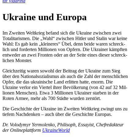
tät Viadrina
Ukraine und Europa
Im Zweiten Welt­krieg befand sich die Ukraine zwi­schen zwei
Tota­li­ta­ris­men. Die „Wahl“ zwi­schen Hitler und Stalin war keine
Wahl: Es gab kein „klei­ne­res“ Übel, denn beide waren schreck­
lich und for­der­ten Mil­lio­nen von Opfern. Die Ukrai­ner kämpf­ten
ent­we­der an zwei Fronten oder an der Seite eines dieser schreck­
li­chen Monster.
Gleich­zei­tig waren sowohl der Beitrag der Ukraine zum Sieg
über den Natio­nal­so­zia­lis­mus als auch die Zahl der mensch­li­chen
Opfer, die das ukrai­ni­sche Land erlit­ten hatte, enorm. Die
Ukraine verlor ein Viertel ihrer Bevöl­ke­rung (von 42 auf 32 Mil­
lio­nen Men­schen). Etwa 3 Mil­lio­nen Ukrai­ner starben in der
Roten Armee, mehr als 700 Städte wurden zerstört.
Die Geschichte der Ukraine im Zweiten Welt­krieg zwingt uns zu
tiefem Nach­den­ken – auch über die Geschichte Europas.
Dr. Volo­dymyr Yer­mo­lenko, Phi­lisoph, Essay­ist, Chef­re­dak­teur
der Online­platt­form
Ukrai­ne­World