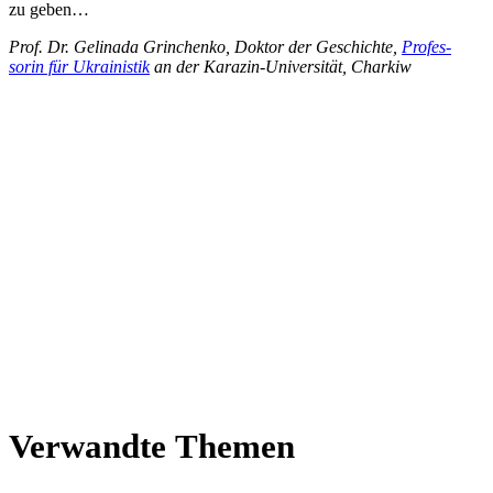
zu geben…
Prof. Dr. Gelinada Grin­chenko, Doktor der Geschichte,
Pro­fes­
so­rin für Ukrai­nis­tik
an der Karazin-Uni­ver­si­tät, Charkiw
Ver­wandte Themen