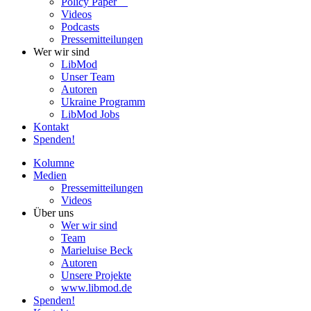
Policy Paper
Videos
Pod­casts
Pres­se­mit­tei­lun­gen
Wer wir sind
LibMod
Unser Team
Autoren
Ukraine Pro­gramm
LibMod Jobs
Kontakt
Spenden!
Kolumne
Medien
Pres­se­mit­tei­lun­gen
Videos
Über uns
Wer wir sind
Team
Marie­luise Beck
Autoren
Unsere Pro­jekte
www.libmod.de
Spenden!