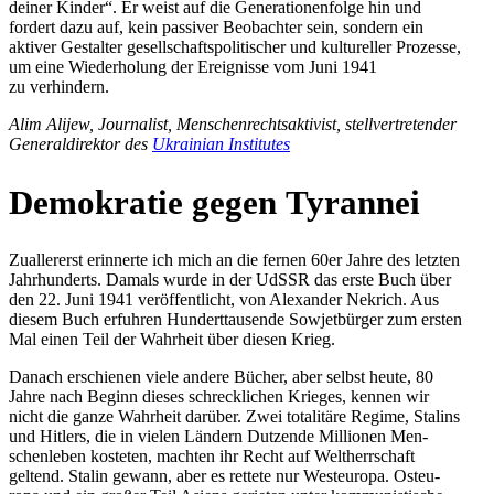
deiner Kinder“. Er weist auf die Gene­ra­tio­nen­folge hin und
fordert dazu auf, kein pas­si­ver Beob­ach­ter sein, sondern ein
aktiver Gestal­ter gesell­schafts­po­li­ti­scher und kul­tu­rel­ler Pro­zesse,
um eine Wie­der­ho­lung der Ereig­nisse vom Juni 1941
zu verhindern.
Alim Alijew, Jour­na­list, Men­schen­rechts­ak­ti­vist, stell­ver­tre­ten­der
Gene­ral­di­rek­tor des
Ukrai­nian Institutes
Demo­kra­tie gegen Tyrannei
Zual­ler­erst erin­nerte ich mich an die fernen 60er Jahre des letzten
Jahr­hun­derts. Damals wurde in der UdSSR das erste Buch über
den 22. Juni 1941 ver­öf­fent­licht, von Alex­an­der Nekrich. Aus
diesem Buch erfuh­ren Hun­dert­tau­sende Sowjet­bür­ger zum ersten
Mal einen Teil der Wahr­heit über diesen Krieg.
Danach erschie­nen viele andere Bücher, aber selbst heute, 80
Jahre nach Beginn dieses schreck­li­chen Krieges, kennen wir
nicht die ganze Wahr­heit darüber. Zwei tota­li­täre Regime, Stalins
und Hitlers, die in vielen Ländern Dut­zende Mil­lio­nen Men­
schen­le­ben kos­te­ten, machten ihr Recht auf Welt­herr­schaft
geltend. Stalin gewann, aber es rettete nur West­eu­ropa. Ost­eu­