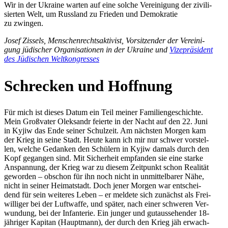
Wir in der Ukraine warten auf eine solche Ver­ei­ni­gung der zivi­li­
sier­ten Welt, um Russ­land zu Frieden und Demo­kra­tie
zu zwingen.
Josef Zissels, Men­schen­rechts­ak­ti­vist, Vor­sit­zen­der der Ver­ei­ni­
gung jüdi­scher Orga­ni­sa­tio­nen in der Ukraine und
Vize­prä­si­dent
des Jüdi­schen Weltkongresses
Schre­cken und Hoffnung
Für mich ist dieses Datum ein Teil meiner Fami­li­en­ge­schichte.
Mein Groß­va­ter Olek­sandr feierte in der Nacht auf den 22. Juni
in Kyjiw das Ende seiner Schul­zeit. Am nächs­ten Morgen kam
der Krieg in seine Stadt. Heute kann ich mir nur schwer vor­stel­
len, welche Gedan­ken den Schü­lern in Kyjiw damals durch den
Kopf gegan­gen sind. Mit Sicher­heit emp­fan­den sie eine starke
Anspan­nung, der Krieg war zu diesem Zeit­punkt schon Rea­li­tät
gewor­den – obschon für ihn noch nicht in unmit­tel­ba­rer Nähe,
nicht in seiner Hei­mat­stadt. Doch jener Morgen war ent­schei­
dend für sein wei­te­res Leben – er meldete sich zunächst als Frei­
wil­li­ger bei der Luft­waffe, und später, nach einer schwe­ren Ver­
wun­dung, bei der Infan­te­rie. Ein junger und gut­aus­se­hen­der 18-
jäh­ri­ger Kapitan (Haupt­mann), der durch den Krieg jäh erwach­