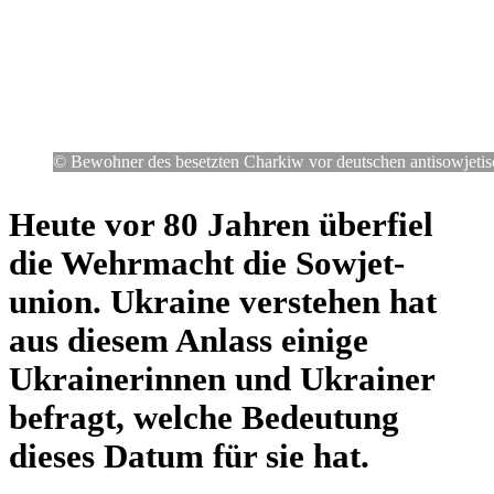
© Bewoh­ner des besetz­ten Charkiw vor deut­schen anti­so­wje­ti­s
Heute vor 80 Jahren über­fiel
die Wehr­macht die Sowjet­
union. Ukraine ver­ste­hen hat
aus diesem Anlass einige
Ukrai­ne­rin­nen und Ukrai­ner
befragt, welche Bedeu­tung
dieses Datum für sie hat.