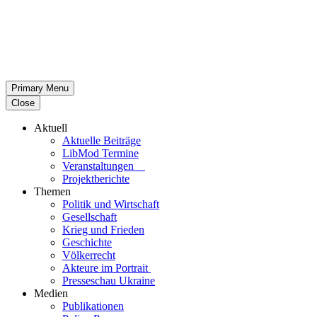
Primary Menu
Close
Aktuell
Aktu­elle Beiträge
LibMod Termine
Ver­an­stal­tun­gen
Pro­jekt­be­richte
Themen
Politik und Wirtschaft
Gesell­schaft
Krieg und Frieden
Geschichte
Völ­ker­recht
Akteure im Portrait
Pres­se­schau Ukraine
Medien
Publi­ka­tio­nen