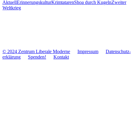
Aktuell
Erinnerungskultur
Krimtataren
Shoa durch Kugeln
Zweiter
Weltkrieg
© 2024 Zentrum Libe­rale Moderne
Impres­sum
Daten­schutz­
er­klä­rung
Spenden!
Kontakt