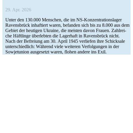
29. Apr. 2026
Unter den 130.000 Men­schen, die im NS-Kon­­­zen­­tra­­ti­ons­la­­ger
Ravens­brück inhaf­tiert waren, befan­den sich bis zu 8.000 aus dem
Gebiet der heu­ti­gen Ukraine, die meisten davon Frauen. Zahl­rei­
che Häft­linge über­leb­ten die Lager­haft in Ravens­brück nicht.
Nach der Befrei­ung am 30. April 1945 ver­lie­fen ihre Schick­sale
unter­schied­lich: Während viele wei­te­ren Ver­fol­gun­gen in der
Sowjet­union aus­ge­setzt waren, flohen andere ins Exil.