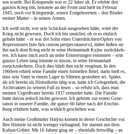
sen wurde. Bei Kriegs­ende war er 22 Jahre alt. Er erlebte den
ganzen Krieg mit, hei­ra­tete an der Front und hielt im Februar
1945, noch vor Kriegs­ende, seinen Erst­ge­bo­re­nen – den Bruder
meiner Mutter – in seinen Armen.
Ich weiß nicht, wie sein Schick­sal aus­ge­se­hen hätte, wäre der
Krieg nicht gewesen. Doch ich bin unsi­cher, ob er es einfach
gehabt hätte – er war der Sohn eines Unterdrückten/​Opfers von
Repres­sio­nen [він був сином репресованого], daher ließen sie
ihn nach dem Krieg nicht in seine Hei­mat­stadt Kyjiw zurück­keh­
ren. Ich kann mich noch an seine Erin­ne­run­gen ent­sin­nen – sein
ganzes Leben lang träumte er davon, in seine Hei­mat­stadt
zurück­zu­keh­ren. Doch dies blieb ihm nicht ver­gönnt. In den
1960ern erhielt seine Familie einen for­mel­len Brief, darin hieß es,
dass sein Vater in einem Lager in Sibi­rien gestor­ben sei. Später,
als ich bereits als His­to­ri­ke­rin tätig war, hatte ich Gele­gen­heit, die
Archiv­ak­ten zu seinem Fall zu lesen – so erfuhr ich, dass man
meinen Urgroß­va­ter bereits 1937 ermor­det hatte. Die Familie
hatte davon jedoch nichts gewusst. Ich gehörte zur ersten Gene­
ra­tion in unserer Familie, die ganze 60 Jahre nach der Erschie­
ßung erfah­ren hatte, was wirk­lich gesche­hen war.
Auch meine Groß­mutter Halyna kommt in dieser Geschichte vor.
Ihre His­to­rie ist nicht weniger viel­sa­gend. Sie stammt aus dem
Kuban-Gebiet. Mit 16 Jahren ging sie – eben­falls frei­wil­lig – an