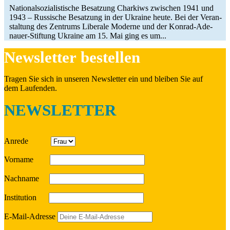
Natio­nal­so­zia­lis­ti­sche Besat­zung Char­kiws zwi­schen 1941 und
1943 – Rus­si­sche Besat­zung in der Ukraine heute. Bei der Ver­an­
stal­tung des Zen­trums Libe­rale Moderne und der Konrad-Ade­­­
nauer-Stif­­­tung Ukraine am 15. Mai ging es um...
News­let­ter bestellen
Tragen Sie sich in unseren News­let­ter ein und bleiben Sie auf
dem Laufenden.
NEWSLETTER
Anrede
Vorname
Nach­name
Insti­tu­tion
E‑Mail-Adresse