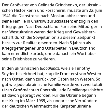
Der Groß­va­ter von Gelinada Grin­chenko, der ukrai­ni­
schen His­to­ri­ke­rin und For­sche­rin, musste am 22. Juni
1941 die Dienst­reise nach Moskau abbre­chen und
seine Familie in Charkiw zurück­las­sen: er zog in den
Krieg gegen Nazi-Deutsch­land. Für seine Mit­bür­ger in
der West­ukraine waren der Krieg und Gewalt­herr­
schaft durch die Sowjet­union zu diesem Zeit­punkt
bereits zur Rea­li­tät gewor­den. Nach 5 Jahren als
Kriegs­ge­fan­ge­ner und Ost­ar­bei­ter in Deutsch­land
kam er endlich zurück, ohne danach ein Wort über
seine Erleb­nisse zu verlieren.
In den ukrai­ni­schen
Blood­lands
, wie sie Timothy
Snyder bezeich­net hat, zog die Front erst von Westen
nach Osten, dann zurück von Osten nach Westen. So
gut wie jede ukrai­ni­sche Familie wurde von zwei tota­li­
tä­ren Groß­mäch­ten über­rollt, jede Fami­li­en­ge­schichte
ist davon geprägt worden. Für die Ukraine begann
der Krieg im März 1939, als unga­ri­sche Ver­bün­dete
der deut­schen Wehr­macht die Kar­pa­ten­ukraine