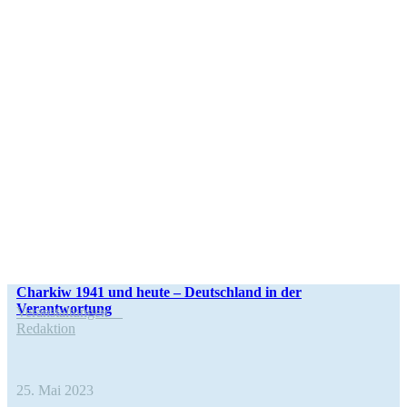
Charkiw 1941 und heute – Deutsch­land in der
Verantwortung
Ver­an­stal­tun­gen
Redak­tion
25. Mai 2023