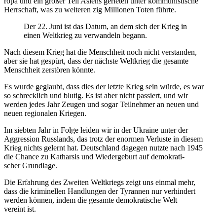
ropa und ein großer Teil Asiens gerie­ten unter kom­mu­nis­ti­sche
Herr­schaft, was zu wei­te­ren zig Mil­lio­nen Toten führte.
Der 22. Juni ist das Datum, an dem sich der Krieg in
einen Welt­krieg zu ver­wan­deln begann.
Nach diesem Krieg hat die Mensch­heit noch nicht ver­stan­den,
aber sie hat gespürt, dass der nächste Welt­krieg die gesamte
Mensch­heit zer­stö­ren könnte.
Es wurde geglaubt, dass dies der letzte Krieg sein würde, es war
so schreck­lich und blutig. Es ist aber nicht pas­siert, und wir
werden jedes Jahr Zeugen und sogar Teil­neh­mer an neuen und
neuen regio­na­len Kriegen.
Im siebten Jahr in Folge leiden wir in der Ukraine unter der
Aggres­sion Russ­lands, das trotz der enormen Ver­luste in diesem
Krieg nichts gelernt hat. Deutsch­land dagegen nutzte nach 1945
die Chance zu Kathar­sis und Wie­der­ge­burt auf demo­kra­ti­
scher Grundlage.
Die Erfah­rung des Zweiten Welt­kriegs zeigt uns einmal mehr,
dass die kri­mi­nel­len Hand­lun­gen der Tyran­nen nur ver­hin­dert
werden können, indem die gesamte demo­kra­ti­sche Welt
vereint ist.