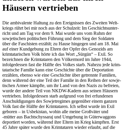
Häusern vertrieben
Die ambi­va­lente Haltung zu den Ereig­nis­sen des Zweiten Welt­
kriegs rührt bei mir noch aus der Schul­zeit: Im Geschichts­un­ter­
richt und am Tag vor dem 9. Mai wurde uns vom Ruhm der
sowje­ti­schen poli­ti­schen Führung und dem Sieg der Sol­da­ten
über die Faschis­ten erzählt; zu Hause hin­ge­gen und am 18. Mai
auf einer Kund­ge­bung zu Ehren der Opfer des Geno­zids am
krim­ta­ta­ri­schen Volk hörte ich das Wort „Sürgün“ – Exil. So
bezeich­nen die Krim­ta­ta­ren den Völ­ker­mord im Jahre 1944,
infol­ge­des­sen fast die Hälfte des Volkes starb. Nahezu jede krim­
ta­ta­ri­sche Familie kann eine Geschichte über die Depor­ta­tion
erzäh­len, ebenso wie eine Geschichte über getrennte Fami­lien,
denn während der eine Teil der Familie in den Reihen der sowje­
ti­schen Armee kämpfte, um ihr Land von den Nazis zu befreien,
wurde der andere Teil von NKDW-Kadern aus seinen Häusern
ver­trie­ben. Infol­ge­des­sen starb auf­grund von frei erfun­de­nen
Anschul­di­gun­gen des Sowjet­re­gimes gegen­über einem ganzen
Volk fast die Hälfte der Krim­ta­ta­ren. Ich selbst wurde im Exil
geboren – in Usbe­ki­stan, wohin alle meine Groß­vä­ter und
‑mütter aus Bacht­schys­sa­raj und Umge­bung in Güter­wag­gons
depor­tiert worden, während ihre Eltern im Krieg kämpf­ten. Erst
45 Jahre später wurde den Krim­ta­ta­ren wieder erlaubt, auf die