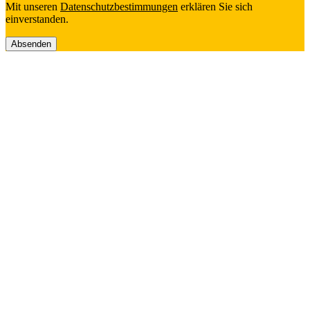
Mit unseren
Daten­schutz­be­stim­mun­gen
erklä­ren Sie sich
einverstanden.