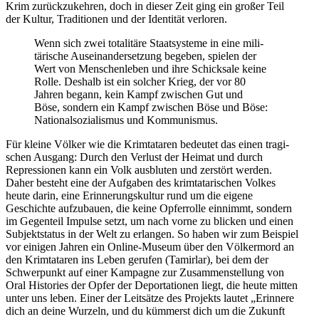
Krim zurück­zu­keh­ren, doch in dieser Zeit ging ein großer Teil
der Kultur, Tra­di­tio­nen und der Iden­ti­tät verloren.
Wenn sich zwei tota­li­täre Staat­s­ys­teme in eine mili­
tä­ri­sche Aus­ein­an­der­set­zung begeben, spielen der
Wert von Men­schen­le­ben und ihre Schick­sale keine
Rolle. Deshalb ist ein solcher Krieg, der vor 80
Jahren begann, kein Kampf zwi­schen Gut und
Böse, sondern ein Kampf zwi­schen Böse und Böse:
Natio­nal­so­zia­lis­mus und Kommunismus.
Für kleine Völker wie die Krim­ta­ta­ren bedeu­tet das einen tra­gi­
schen Ausgang: Durch den Verlust der Heimat und durch
Repres­sio­nen kann ein Volk aus­blu­ten und zer­stört werden.
Daher besteht eine der Auf­ga­ben des krim­ta­ta­ri­schen Volkes
heute darin, eine Erin­ne­rungs­kul­tur rund um die eigene
Geschichte auf­zu­bauen, die keine Opfer­rolle ein­nimmt, sondern
im Gegen­teil Impulse setzt, um nach vorne zu blicken und einen
Sub­jekt­sta­tus in der Welt zu erlan­gen. So haben wir zum Bei­spiel
vor einigen Jahren ein Online-Museum über den Völ­ker­mord an
den Krim­ta­ta­ren ins Leben gerufen (Tamirlar), bei dem der
Schwer­punkt auf einer Kam­pa­gne zur Zusam­men­stel­lung von
Oral His­to­ries der Opfer der Depor­ta­tio­nen liegt, die heute mitten
unter uns leben. Einer der Leit­sätze des Pro­jekts lautet „Erin­nere
dich an deine Wurzeln, und du küm­merst dich um die Zukunft