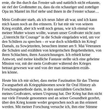
erste, die ihn durch das Fenster sah und natür­lich nicht erkannte,
sie rief der Groß­mutter zu, dass da ein schau­ri­ger und zot­te­li­ger
Opa im Mantel im Hof stehe und ihnen in die Fenster schaue…
Mein Groß­va­ter starb, als ich neun Jahre alt war, und ich kann
mich kaum noch an ihn erin­nern. Er hat mir nie von seinem
Krieg erzählt, aber ich weiß noch genau, wie ich einmal von
meiner Mutter wissen wollte, warum unser Groß­va­ter nicht zum
„Unter­richt für Courage“ in die Schule ein­ge­la­den wird, um vor
den Schü­lern zu spre­chen – er war doch schließ­lich im Krieg!
Damals, zu Sowjet­zei­ten, besuch­ten immer am 9. Mai Vete­ra­nen
die Schulen und erzähl­ten von krie­ge­ri­schen Bege­ben­hei­ten, von
ihren Schlach­ten, ihren Aus­zeich­nun­gen. Ich erhielt keine
Antwort, und meine kind­li­che Fan­ta­sie stellte sich eine geheime
Mission vor, mit der mein Groß­va­ter während des Krieges
betraut gewesen war und von der man nie­man­dem erzäh­
len könne.
Heute bin ich mir sicher, dass meine Fas­zi­na­tion für das Thema
Zwangs­ar­beit als Kriegs­phä­no­men sowie für Oral History als
For­schungs­me­thode darin, in den uner­zähl­ten Geschich­ten
meines Groß­va­ters, seinen Ursprung hat. Der Krieg hat ihm nicht
nur viele Freunde genom­men und an seiner Gesund­heit gezehrt,
über den Krieg konnte weder gespro­chen noch an ihn erin­nert
werden. Mit meiner For­schung ver­su­che ich, ihm eine Stimme