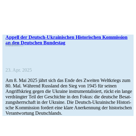
Appell der Deutsch-Ukrai­­ni­­schen His­to­ri­schen Kom­mis­sion
an den Deut­schen Bundestag
Appell
23. Apr. 2025
Am 8. Mai 2025 jährt sich das Ende des Zweiten Welt­kriegs zum
80. Mal. Während Russ­land den Sieg von 1945 für seinen
Angriffs­krieg gegen die Ukraine instru­men­ta­li­siert, rückt ein lange
ver­dräng­ter Teil der Geschichte in den Fokus: die deut­sche Besat­
zungs­herr­schaft in der Ukraine. Die Deutsch-Ukrai­­ni­­sche His­to­ri­
sche Kom­mis­sion fordert eine klare Aner­ken­nung der his­to­ri­schen
Ver­ant­wor­tung Deutschlands.