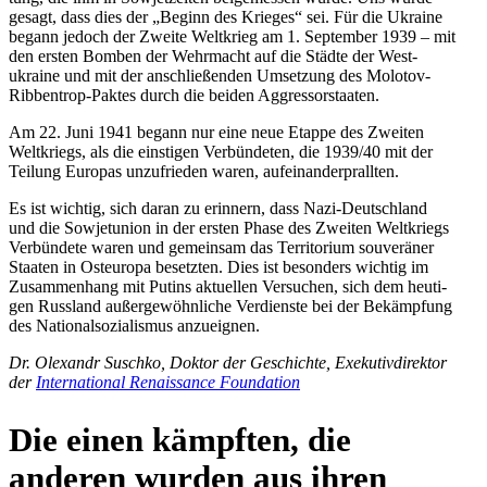
gesagt, dass dies der „Beginn des Krieges“ sei. Für die Ukraine
begann jedoch der Zweite Welt­krieg am 1. Sep­tem­ber 1939 – mit
den ersten Bomben der Wehr­macht auf die Städte der West­
ukraine und mit der anschlie­ßen­den Umset­zung des Molotov-
Rib­ben­trop-Paktes durch die beiden Aggressorstaaten.
Am 22. Juni 1941 begann nur eine neue Etappe des Zweiten
Welt­kriegs, als die eins­ti­gen Ver­bün­de­ten, die 1939/​40 mit der
Teilung Europas unzu­frie­den waren, aufeinanderprallten.
Es ist wichtig, sich daran zu erin­nern, dass Nazi-Deutsch­land
und die Sowjet­union in der ersten Phase des Zweiten Welt­kriegs
Ver­bün­dete waren und gemein­sam das Ter­ri­to­rium sou­ve­rä­ner
Staaten in Ost­eu­ropa besetz­ten. Dies ist beson­ders wichtig im
Zusam­men­hang mit Putins aktu­el­len Ver­su­chen, sich dem heu­ti­
gen Russ­land außer­ge­wöhn­li­che Ver­dienste bei der Bekämp­fung
des Natio­nal­so­zia­lis­mus anzueignen.
Dr. Olex­andr Suschko, Doktor der Geschichte, Exe­ku­tiv­di­rek­tor
der
Inter­na­tio­nal Renais­sance Foundation
Die einen kämpf­ten, die
anderen wurden aus ihren