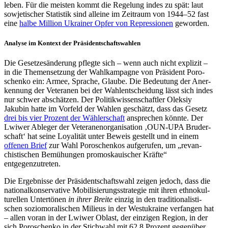
leben. Für die meisten kommt die Rege­lung indes zu spät: laut
sowje­ti­scher Sta­tis­tik sind alleine im Zeit­raum von 1944–52 fast
eine
halbe Million Ukrai­ner Opfer von Repres­sio­nen
geworden.
Analyse im Kontext der Präsidentschaftswahlen
Die Geset­zes­än­de­rung pflegte sich – wenn auch nicht expli­zit –
in die The­men­set­zung der Wahl­kam­pa­gne von Prä­si­dent Poro­
schenko ein: Armee, Sprache, Glaube. Die Bedeu­tung der Aner­
ken­nung der Vete­ra­nen bei der Wahl­ent­schei­dung lässt sich indes
nur schwer abschät­zen. Der Poli­tik­wis­sen­schaft­ler Oleksiy
Jakubin hatte im Vorfeld der Wahlen geschätzt, dass das Gesetz
drei bis vier Prozent der Wäh­ler­schaft
anspre­chen könnte. Der
Lwiwer Ableger der Vete­ra­nen­or­ga­ni­sa­tion ‚OUN-UPA Bru­der­
schaft‘ hat seine Loya­li­tät unter Beweis gestellt und in einem
offenen Brief
zur Wahl Poro­schen­kos auf­ge­ru­fen, um „revan­
chis­ti­schen Bemü­hun­gen pro­mos­kaui­scher Kräfte“
entgegenzutreten.
Die Ergeb­nisse der Prä­si­dent­schafts­wahl zeigen jedoch, dass die
natio­nal­kon­ser­va­tive Mobi­li­sie­rungs­stra­te­gie mit ihren eth­no­kul­
tu­rel­len Unter­tö­nen
in ihrer Breite
einzig in den tra­di­tio­na­lis­ti­
schen sozio­mo­ra­li­schen Milieus in der West­ukraine ver­fan­gen hat
– allen voran in der Lwiwer Oblast, der ein­zi­gen Region, in der
sich Poro­schenko in der Stich­wahl mit 62,8 Prozent gegen­über