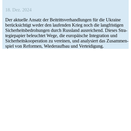
18. Dez. 2024
Der aktu­elle Ansatz der Bei­tritts­ver­hand­lun­gen für die Ukraine
berück­sich­tigt weder den lau­fen­den Krieg noch die lang­fris­ti­gen
Sicher­heits­be­dro­hun­gen durch Russ­land aus­rei­chend. Dieses Stra­
te­gie­pa­pier beleuch­tet Wege, die euro­päi­sche Inte­gra­tion und
Sicher­heits­ko­ope­ra­tion zu ver­ei­nen, und ana­ly­siert das Zusam­men­
spiel von Refor­men, Wie­der­auf­bau und Verteidigung.