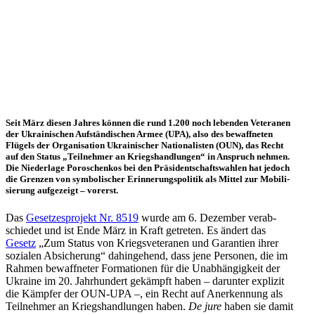
Seit März diesen Jahres können die rund 1.200 noch leben­den Vete­ra­nen
der Ukrai­ni­schen Auf­stän­di­schen Armee (UPA), also des bewaff­ne­ten
Flügels der Orga­ni­sa­tion Ukrai­ni­scher Natio­na­lis­ten (OUN), das Recht
auf den Status „Teil­neh­mer an Kriegs­hand­lun­gen“ in Anspruch nehmen.
Die Nie­der­lage Poro­schen­kos bei den Prä­si­dent­schafts­wah­len hat jedoch
die Grenzen von sym­bo­li­scher Erin­ne­rungs­po­li­tik als Mittel zur Mobi­li­
sie­rung auf­ge­zeigt – vorerst.
Das
Geset­zes­pro­jekt Nr. 8519
wurde am 6. Dezem­ber ver­ab­
schie­det und ist Ende März in Kraft getre­ten. Es ändert das
Gesetz
„Zum Status von Kriegs­ve­te­ra­nen und Garan­tien ihrer
sozia­len Absi­che­rung“ dahin­ge­hend, dass jene Per­so­nen, die im
Rahmen bewaff­ne­ter For­ma­tio­nen für die Unab­hän­gig­keit der
Ukraine im 20. Jahr­hun­dert gekämpft haben – dar­un­ter expli­zit
die Kämpfer der OUN-UPA –, ein Recht auf Aner­ken­nung als
Teil­neh­mer an Kriegs­hand­lun­gen haben.
De jure
haben sie damit