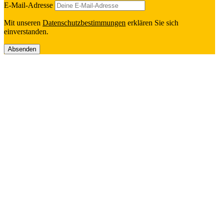
E‑Mail-Adresse
Mit unseren
Daten­schutz­be­stim­mun­gen
erklä­ren Sie sich
einverstanden.