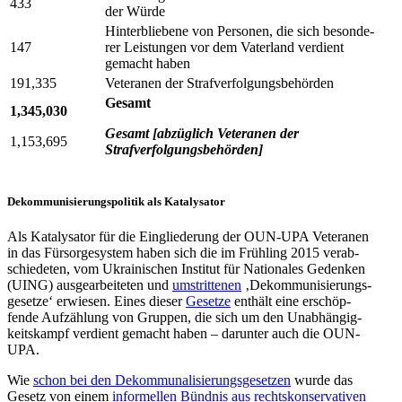
433
der Würde
Hin­ter­blie­bene von Per­so­nen, die sich beson­de­
147
rer Leis­tun­gen vor dem Vater­land ver­dient
gemacht haben
191,335
Vete­ra­nen der Strafverfolgungsbehörden
Gesamt
1,345,030
Gesamt [abzüg­lich Vete­ra­nen der
1,153,695
Strafverfolgungsbehörden]
Dekom­mu­ni­sie­rungs­po­li­tik als Katalysator
Als Kata­ly­sa­tor für die Ein­glie­de­rung der OUN-UPA Vete­ra­nen
in das Für­sor­ge­sys­tem haben sich die im Früh­ling 2015 ver­ab­
schie­de­ten, vom Ukrai­ni­schen Insti­tut für Natio­na­les Geden­ken
(UING) aus­ge­ar­bei­te­ten und
umstrit­te­nen
‚Dekom­mu­ni­sie­rungs­
ge­setze‘ erwie­sen. Eines dieser
Gesetze
enthält eine erschöp­
fende Auf­zäh­lung von Gruppen, die sich um den Unab­hän­gig­
keits­kampf ver­dient gemacht haben – dar­un­ter auch die OUN-
UPA.
Wie
schon bei den Dekom­mu­na­li­sie­rungs­ge­set­zen
wurde das
Gesetz von einem
infor­mel­len Bündnis aus rechts­kon­ser­va­ti­ven