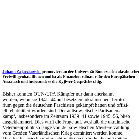
Johann Zaja­cz­kow­ski
pro­mo­viert an der Uni­ver­si­tät Bonn zu den ukrai­ni­sche
Frei­wil­li­gen­ba­tail­lo­nen und ist als Finanz­ko­or­di­na­tor für den Euro­päi­schen
Aus­tausch und ins­be­son­dere die Kyjiwer Gesprä­che tätig.
Bisher konnten OUN-UPA Kämpfer nur dann aner­kannt
werden, wenn sie 1941–44 auf besetz­tem ukrai­ni­schen Ter­ri­to­
rium gegen die deut­schen Faschis­ten gekämpft hatten und offi­zi­
ell reha­bi­li­tiert worden sind. Der anti­so­wje­ti­sche Par­ti­sa­nen­
kampf, ins­be­son­dere im Zeit­raum 1939–41 sowie 1945–56, blieb
aus­ge­klam­mert. Dies wirft die Frage auf, weshalb die ukrai­ni­sche
Vete­ra­nen­po­li­tik so lange von der sowje­ti­schen Meis­ter­er­zäh­lung
vom Großen Vater­län­di­schen Krieg domi­niert werden konnte.
Dies hat his­to­ri­sche und macht­po­li­ti­sche Gründe, die eng mit­ein­