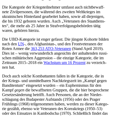
Die Kate­go­rie der Kriegs­teil­neh­mer umfasst auch nicht­be­waff­
nete Zivil­per­so­nen, die während des zweiten Welt­krie­ges im
ukrai­ni­schen Hin­ter­land gear­bei­tet haben, sowie all die­je­ni­gen,
die bis 1932 geboren wurden. Auch „Vete­ra­nen des Staat­diens­
tes“, die mehr als 25 Jahre in Straf­ver­fol­gungs­be­hör­den tätig
waren, gehören hierzu.
Die UBD-Kate­go­rie ist enger gefasst. Die jüngste Kohorte bilden
nach den
UN
-, den Afghanistan‑, und den Front­ve­te­ra­nen der
Roten Armee die
363,253 ATO-Vete­ra­nen
(Stand April 2019).
Dies ist – wenig ver­wun­der­lich ange­sichts der anhal­ten­den rus­si­
schen mili­tä­ri­schen Aggres­sion – die einzige Kate­go­rie, die im
Zeit­raum 2015–2018 ein
Wachs­tum um 16 Prozent
zu ver­zeich­
nen hat.
Doch auch solche Kom­bat­tan­ten fallen in die Kate­go­rie, die in
der Kriegs- und unmit­tel­ba­ren Nach­kriegs­zeit im „Kampf gegen
Ban­di­ten­tum“ ein­ge­setzt wurden – ein Euphe­mis­mus für den
Kampf
gegen
die bewaff­ne­ten Gruppen, die die hier bespro­chene
Geset­zes­än­de­rung betrifft. Auch Per­so­nen, die an der Nie­der­
schla­gung des Buda­pes­ter Auf­stands (1956) oder des Prager
Früh­lings (1968) teil­ge­nom­men haben, werden zu dieser Kate­go­
rie gezählt, ebenso wie Vete­ra­nen des Korea­kriegs (1950–53)
oder des Ein­sat­zes in Kam­bo­dscha (1970). Schließ­lich findet das