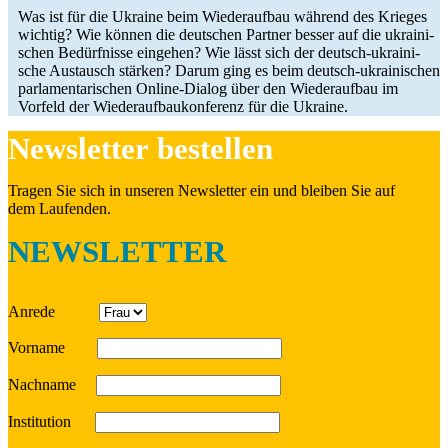
Was ist für die Ukraine beim Wie­der­auf­bau während des Krieges
wichtig? Wie können die deut­schen Partner besser auf die ukrai­ni­
schen Bedürf­nisse ein­ge­hen? Wie lässt sich der deutsch-ukrai­­ni­­
sche Aus­tausch stärken? Darum ging es beim deutsch-ukrai­­ni­­schen
par­la­men­ta­ri­schen Online-Dialog über den Wie­der­auf­bau im
Vorfeld der Wie­der­auf­bau­kon­fe­renz für die Ukraine.
News­let­ter bestellen
Tragen Sie sich in unseren News­let­ter ein und bleiben Sie auf
dem Laufenden.
NEWSLETTER
Anrede
Vorname
Nach­name
Insti­tu­tion