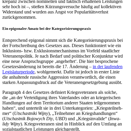
kre­panz zwi­schen nomi­nel­len und fak­tisch erhal­te­nen Leis­tun­gen
sehr hoch ist –, stießen Kür­zungs­ver­su­che häufig auf kol­lek­ti­ven
Wider­stand und wurden aus Angst vor Popu­la­ri­täts­ver­lust
zurückgenommen.
Ein epi­go­na­ler Ansatz bei der Kategorisierungspraxis
Ent­spre­chend epi­go­nal nimmt sich die Kate­go­ri­sie­rungs­pra­xis bei
der Fort­schrei­bung des Geset­zes aus. Dieses funk­tio­niert wie ein
Inklu­si­ons- bzw. Exklu­si­ons­me­cha­nis­mus im Vorfeld staat­li­cher
Vete­ra­nen­po­li­tik. Je nach Bedarf und poli­ti­scher Kon­junk­tur wird
eine neue Anspruchs­gruppe ‚ange­hef­tet‘. Die hier bespro­chene
Geset­zes­än­de­rung ist bereits die 17. Ände­rung –
in der lau­fen­den
Legis­la­tur­pe­ri­ode
, wohl­ge­merkt. Dafür ist jedoch in erster Linie
die anhal­tende rus­si­sche Aggres­sion ver­ant­wort­lich, die einen
starken Anpas­sungs­druck auf die Vete­ra­nen­ge­setz­ge­bung ausübt.
Para­graph 4 des Geset­zes defi­niert Kriegs­ve­te­ra­nen als solche,
die „an der Ver­tei­di­gung ihres Vater­lan­des oder an krie­ge­ri­schen
Hand­lun­gen auf dem Ter­ri­to­rium anderer Staaten teil­ge­nom­men
haben“, und unter­teilt sie in drei Unter­ka­te­go­rien: „Kriegs­teil­neh­
mer“ (
Utschast­niki Wijny
), „Teil­neh­mer an Kriegs­hand­lun­gen“
(
Utschast­nik Bojo­wych Diy
,
UBD
) und „Kriegs­in­va­lide“ (
Inwa­
lidy Wijny
). Kriegs­ve­te­ra­nen sind in Hin­blick auf den Umfang an
sozi­al­staat­li­chen Leis­tun­gen gleichgestellt.