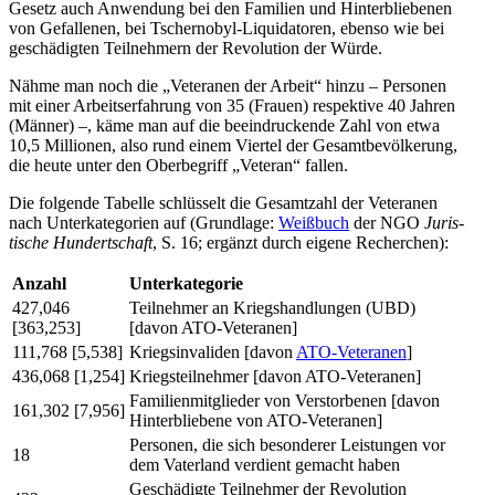
Gesetz auch Anwen­dung bei den Fami­lien und Hin­ter­blie­be­nen
von Gefal­le­nen, bei Tscher­no­byl-Liqui­da­to­ren, ebenso wie bei
geschä­dig­ten Teil­neh­mern der Revo­lu­tion der Würde.
Nähme man noch die „Vete­ra­nen der Arbeit“ hinzu – Per­so­nen
mit einer Arbeits­er­fah­rung von 35 (Frauen) respek­tive 40 Jahren
(Männer) –, käme man auf die beein­dru­ckende Zahl von etwa
10,5 Mil­lio­nen, also rund einem Viertel der Gesamt­be­völ­ke­rung,
die heute unter den Ober­be­griff „Veteran“ fallen.
Die fol­gende Tabelle schlüs­selt die Gesamt­zahl der Vete­ra­nen
nach Unter­ka­te­go­rien auf (Grund­lage:
Weiß­buch
der NGO
Juris­
ti­sche Hun­dert­schaft
, S. 16; ergänzt durch eigene Recherchen):
Anzahl
Unter­ka­te­go­rie
427,046
Teil­neh­mer an Kriegs­hand­lun­gen (UBD)
[363,253]
[davon ATO-Veteranen]
111,768 [5,538]
Kriegs­in­va­li­den [davon
ATO-Vete­ra­nen
]
436,068 [1,254]
Kriegs­teil­neh­mer [davon ATO-Veteranen]
Fami­li­en­mit­glie­der von Ver­stor­be­nen [davon
161,302 [7,956]
Hin­ter­blie­bene von ATO-Veteranen]
Per­so­nen, die sich beson­de­rer Leis­tun­gen vor
18
dem Vater­land ver­dient gemacht haben
Geschä­digte Teil­neh­mer der Revo­lu­tion