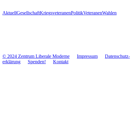
Aktuell
Gesellschaft
Kriegsveteranen
Politik
Veteranen
Wahlen
© 2024 Zentrum Libe­rale Moderne
Impres­sum
Daten­schutz­
er­klä­rung
Spenden!
Kontakt