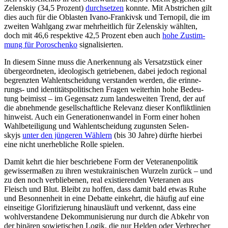
Zel­en­s­kiy (34,5 Prozent)
durch­set­zen
konnte. Mit Abstri­chen gilt
dies auch für die Oblas­ten Ivano-Frankivsk und Terno­pil, die im
zweiten Wahl­gang zwar mehr­heit­lich für Zel­en­s­kiy wählten,
doch mit 46,6 respek­tive 42,5 Prozent eben auch
hohe Zustim­
mung für Poro­schenko
signalisierten.
In diesem Sinne muss die Aner­ken­nung als Ver­satz­stück einer
über­ge­ord­ne­ten, ideo­lo­gisch getrie­be­nen, dabei jedoch regio­nal
begrenz­ten Wahl­ent­schei­dung ver­stan­den werden, die erin­ne­
rungs- und iden­ti­täts­po­li­ti­schen Fragen wei­ter­hin hohe Bedeu­
tung bei­misst – im Gegen­satz zum lan­des­wei­ten Trend, der auf
die abneh­mende gesell­schaft­li­che Rele­vanz dieser Kon­flikt­li­nien
hin­weist. Auch ein Gene­ra­tio­nen­wan­del in Form einer hohen
Wahl­be­tei­li­gung und Wahl­ent­schei­dung zuguns­ten Selen­
skyjs
unter den jün­ge­ren Wählern
(bis 30 Jahre) dürfte hierbei
eine nicht uner­heb­li­che Rolle spielen.
Damit kehrt die hier beschrie­bene Form der Vete­ra­nen­po­li­tik
gewis­ser­ma­ßen zu ihren west­ukrai­ni­schen Wurzeln zurück – und
zu den noch ver­blie­be­nen, real exis­tie­ren­den Vete­ra­nen aus
Fleisch und Blut. Bleibt zu hoffen, dass damit bald etwas Ruhe
und Beson­nen­heit in eine Debatte ein­kehrt, die häufig auf eine
ein­sei­tige Glo­ri­fi­zie­rung hin­aus­läuft und ver­kennt, dass eine
wohl­ver­stan­dene Dekom­mu­ni­sie­rung nur durch die Abkehr von
der binären sowje­ti­schen Logik, die nur Helden oder Ver­bre­cher