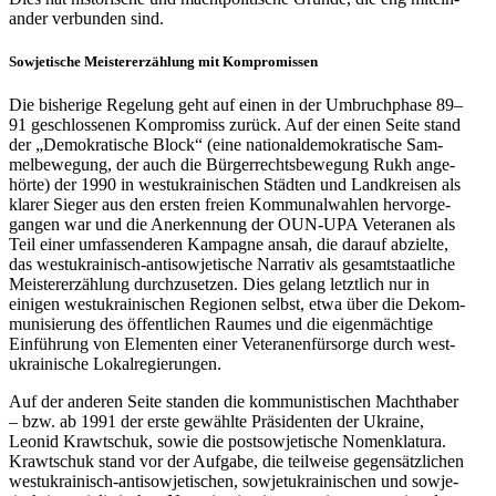
an­der ver­bun­den sind.
Sowje­ti­sche Meis­ter­er­zäh­lung mit Kompromissen
Die bis­he­rige Rege­lung geht auf einen in der Umbruch­phase 89–
91 geschlos­se­nen Kom­pro­miss zurück. Auf der einen Seite stand
der „Demo­kra­ti­sche Block“ (eine natio­nal­de­mo­kra­ti­sche Sam­
mel­be­we­gung, der auch die Bür­ger­rechts­be­we­gung Rukh ange­
hörte) der 1990 in west­ukrai­ni­schen Städten und Land­krei­sen als
klarer Sieger aus den ersten freien Kom­mu­nal­wah­len her­vor­ge­
gan­gen war und die Aner­ken­nung der OUN-UPA Vete­ra­nen als
Teil einer umfas­sen­de­ren Kam­pa­gne ansah, die darauf abzielte,
das west­ukrai­nisch-anti­so­wje­ti­sche Nar­ra­tiv als gesamt­staat­li­che
Meis­ter­er­zäh­lung durch­zu­set­zen. Dies gelang letzt­lich nur in
einigen west­ukrai­ni­schen Regio­nen selbst, etwa über die Dekom­
mu­ni­sie­rung des öffent­li­chen Raumes und die eigen­mäch­tige
Ein­füh­rung von Ele­men­ten einer Vete­ra­nen­für­sorge durch west­
ukrai­ni­sche Lokalregierungen.
Auf der anderen Seite standen die kom­mu­nis­ti­schen Macht­ha­ber
– bzw. ab 1991 der erste gewählte Prä­si­den­ten der Ukraine,
Leonid Krawtschuk, sowie die post­so­wje­ti­sche Nomen­kla­tura.
Krawtschuk stand vor der Aufgabe, die teil­weise gegen­sätz­li­chen
west­ukrai­nisch-anti­so­wje­ti­schen, sowjet­ukrai­ni­schen und sowje­