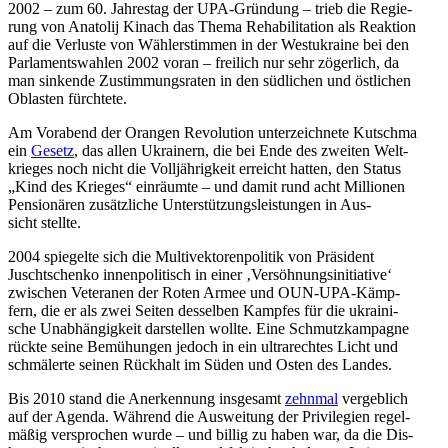
2002 – zum 60. Jah­res­tag der UPA-Grün­dung – trieb die Regie­
rung von Ana­to­lij Kinach das Thema Reha­bi­li­ta­tion als Reak­tion
auf die Ver­luste von Wäh­ler­stim­men in der West­ukraine bei den
Par­la­ments­wah­len 2002 voran – frei­lich nur sehr zöger­lich, da
man sin­kende Zustim­mungs­ra­ten in den süd­li­chen und öst­li­chen
Oblas­ten fürchtete.
Am Vor­abend der Orangen Revo­lu­tion unter­zeich­nete Kut­schma
ein
Gesetz
, das allen Ukrai­nern, die bei Ende des zweiten Welt­
krie­ges noch nicht die Voll­jäh­rig­keit erreicht hatten, den Status
„Kind des Krieges“ ein­räumte – und damit rund acht Mil­lio­nen
Pen­sio­nä­ren zusätz­li­che Unter­stüt­zungs­leis­tun­gen in Aus­
sicht stellte.
2004 spie­gelte sich die Mul­tivek­to­ren­po­li­tik von Prä­si­dent
Juscht­schenko innen­po­li­tisch in einer ‚Ver­söh­nungs­in­itia­tive‘
zwi­schen Vete­ra­nen der Roten Armee und OUN-UPA-Kämp­
fern, die er als zwei Seiten des­sel­ben Kampfes für die ukrai­ni­
sche Unab­hän­gig­keit dar­stel­len wollte. Eine Schmutz­kam­pa­gne
rückte seine Bemü­hun­gen jedoch in ein ultra­rech­tes Licht und
schmä­lerte seinen Rück­halt im Süden und Osten des Landes.
Bis 2010 stand die Aner­ken­nung ins­ge­samt
zehnmal
ver­geb­lich
auf der Agenda. Während die Aus­wei­tung der Pri­vi­le­gien regel­
mä­ßig ver­spro­chen wurde – und billig zu haben war, da die Dis­