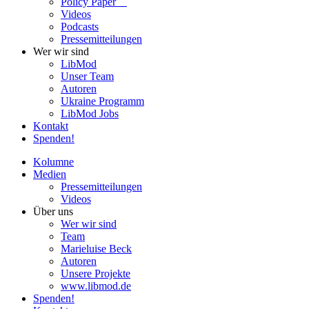
Policy Paper
Videos
Pod­casts
Pres­se­mit­tei­lun­gen
Wer wir sind
LibMod
Unser Team
Autoren
Ukraine Pro­gramm
LibMod Jobs
Kontakt
Spenden!
Kolumne
Medien
Pres­se­mit­tei­lun­gen
Videos
Über uns
Wer wir sind
Team
Marie­luise Beck
Autoren
Unsere Pro­jekte
www.libmod.de
Spenden!