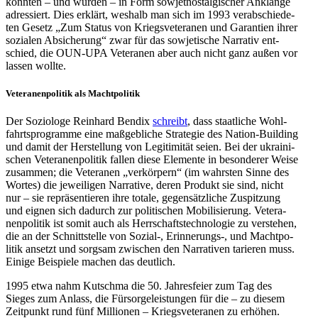
konnten – und wurden – in Form sowjet­nost­al­gi­scher Anklänge
adres­siert. Dies erklärt, weshalb man sich im 1993 ver­ab­schie­de­
ten Gesetz „Zum Status von Kriegs­ve­te­ra­nen und Garan­tien ihrer
sozia­len Absi­che­rung“ zwar für das sowje­ti­sche Nar­ra­tiv ent­
schied, die OUN-UPA Vete­ra­nen aber auch nicht ganz außen vor
lassen wollte.
Vete­ra­nen­po­li­tik als Machtpolitik
Der Sozio­loge Rein­hard Bendix
schreibt
, dass staat­li­che Wohl­
fahrts­pro­gramme eine maß­geb­li­che Stra­te­gie des Nation-Buil­ding
und damit der Her­stel­lung von Legi­ti­mi­tät seien. Bei der ukrai­ni­
schen Vete­ra­nen­po­li­tik fallen diese Ele­mente in beson­de­rer Weise
zusam­men; die Vete­ra­nen „ver­kör­pern“ (im wahrs­ten Sinne des
Wortes) die jewei­li­gen Nar­ra­tive, deren Produkt sie sind, nicht
nur – sie reprä­sen­tie­ren ihre totale, gegen­sätz­li­che Zuspit­zung
und eignen sich dadurch zur poli­ti­schen Mobi­li­sie­rung. Vete­ra­
nen­po­li­tik ist somit auch als Herr­schafts­tech­no­lo­gie zu ver­ste­hen,
die an der Schnitt­stelle von Sozial‑, Erinnerungs‑, und Macht­po­
li­tik ansetzt und sorgsam zwi­schen den Nar­ra­ti­ven tarie­ren muss.
Einige Bei­spiele machen das deutlich.
1995 etwa nahm Kut­schma die 50. Jah­res­feier zum Tag des
Sieges zum Anlass, die Für­sor­ge­leis­tun­gen für die – zu diesem
Zeit­punkt rund fünf Mil­lio­nen – Kriegs­ve­te­ra­nen zu erhöhen.