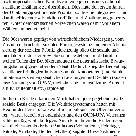
tisch-impe­ria­lis­ti­schen Nar­ra­tive in eine gemein­same, natio­nal­
staat­li­che Erzäh­lung zu über­füh­ren. Dies hatte den ersten Jahren
der Unab­hän­gig­keit höchste Prio­ri­tät, sollte eine inte­gra­tive – und
damit befrie­dende – Funk­tion erfül­len und Zustim­mung gene­rie­
ren. Unter demo­kra­ti­schen Vor­zei­chen waren damit vor allem
Wäh­ler­stim­men gemeint.
Die 90er waren geprägt von wirt­schaft­li­chem Nie­der­gang, vom
Zusam­men­bruch der sozia­len Für­sor­ge­sys­teme und einer Ato­mi­
sie­rung der sozia­len Fabrik, gleich­zei­tig blieb die soziale und
mentale Struk­tur der Sowjet­ukraine bestehen – und damit in
weiten Teilen der Bevöl­ke­rung auch die pater­na­lis­ti­sche Erwar­
tungs­hal­tung gegen­über dem Staat. Dadurch stieg die Bedeu­tung
staat­li­cher Pri­vi­le­gien in Form von nicht-mone­tä­ren (und damit
infla­ti­ons­re­sis­ten­ten) staat­li­chen Leis­tun­gen und Rechten (kos­ten­
lose Nutzung von ÖPNV, medi­zi­ni­sche Unter­stüt­zung, Anrecht
auf Kur­auf­ent­halt etc.) rapide an.
In diesem Kontext kam den Macht­ha­bern jede gege­bene loyale
soziale Basis ent­ge­gen. Die Welt­kriegs­ve­te­ra­nen hatten mit
Beginn der Pere­stroika zwar ihren ideo­lo­gi­schen Überbau ver­lo­
ren, waren jedoch gut orga­ni­siert und den OUN-UPA Vete­ra­nen
zah­len­mä­ßig weit über­le­gen. Auch kam ihnen die Hin­ter­las­sen­
schaft eines sym­bo­li­schen Pan­the­ons (Monu­mente, Fei­er­tage,
Rituale, Arte­fakte, Helden, Mythen) zugute. Diese Sedi­mente