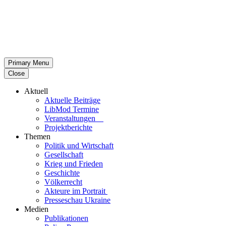
Primary Menu
Close
Aktuell
Aktu­elle Beiträge
LibMod Termine
Ver­an­stal­tun­gen
Pro­jekt­be­richte
Themen
Politik und Wirtschaft
Gesell­schaft
Krieg und Frieden
Geschichte
Völ­ker­recht
Akteure im Portrait
Pres­se­schau Ukraine
Medien
Publi­ka­tio­nen