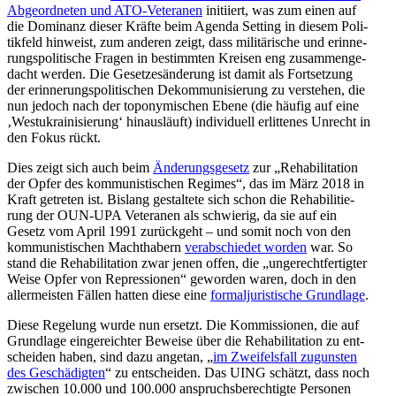
Abge­ord­ne­ten und ATO-Vete­ra­nen
initi­iert, was zum einen auf
die Domi­nanz dieser Kräfte beim Agenda Setting in diesem Poli­
tik­feld hin­weist, zum anderen zeigt, dass mili­tä­ri­sche und erin­ne­
rungs­po­li­ti­sche Fragen in bestimm­ten Kreisen eng zusam­men­ge­
dacht werden. Die Geset­zes­än­de­rung ist damit als Fort­set­zung
der erin­ne­rungs­po­li­ti­schen Dekom­mu­ni­sie­rung zu ver­ste­hen, die
nun jedoch nach der topony­mi­schen Ebene (die häufig auf eine
‚West­ukrai­ni­sie­rung‘ hin­aus­läuft) indi­vi­du­ell erlit­te­nes Unrecht in
den Fokus rückt.
Dies zeigt sich auch beim
Ände­rungs­ge­setz
zur „Reha­bi­li­ta­tion
der Opfer des kom­mu­nis­ti­schen Regimes“, das im März 2018 in
Kraft getre­ten ist. Bislang gestal­tete sich schon die Reha­bi­li­tie­
rung der OUN-UPA Vete­ra­nen als schwie­rig, da sie auf ein
Gesetz vom April 1991 zurück­geht – und somit noch von den
kom­mu­nis­ti­schen Macht­ha­bern
ver­ab­schie­det worden
war. So
stand die Reha­bi­li­ta­tion zwar jenen offen, die „unge­recht­fer­tig­ter
Weise Opfer von Repres­sio­nen“ gewor­den waren, doch in den
aller­meis­ten Fällen hatten diese eine
for­mal­ju­ris­ti­sche Grund­lage
.
Diese Rege­lung wurde nun ersetzt. Die Kom­mis­sio­nen, die auf
Grund­lage ein­ge­reich­ter Beweise über die Reha­bi­li­ta­tion zu ent­
schei­den haben, sind dazu angetan, „
im Zwei­fels­fall zuguns­ten
des Geschä­dig­ten
“ zu ent­schei­den. Das UING schätzt, dass noch
zwi­schen 10.000 und 100.000 anspruchs­be­rech­tigte Per­so­nen