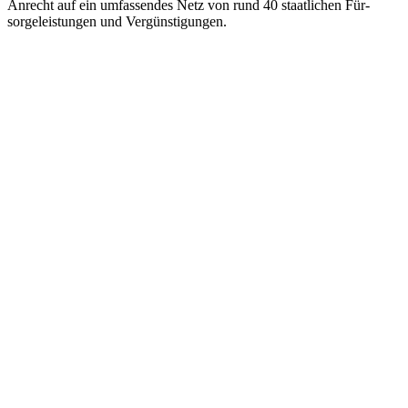
Anrecht auf ein umfas­sen­des Netz von rund 40 staat­li­chen Für­
sor­ge­leis­tun­gen und Vergünstigungen.