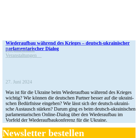
Wie­der­auf­bau während des Krieges – deutsch-ukrai­­ni­­scher
par­la­men­ta­ri­scher Dialog
Pro­jekt­be­richte
Ver­an­stal­tun­gen
27. Juni 2024
Was ist für die Ukraine beim Wie­der­auf­bau während des Krieges
wichtig? Wie können die deut­schen Partner besser auf die ukrai­ni­
schen Bedürf­nisse ein­ge­hen? Wie lässt sich der deutsch-ukrai­­ni­­
sche Aus­tausch stärken? Darum ging es beim deutsch-ukrai­­ni­­schen
par­la­men­ta­ri­schen Online-Dialog über den Wie­der­auf­bau im
Vorfeld der Wie­der­auf­bau­kon­fe­renz für die Ukraine.
News­let­ter bestellen