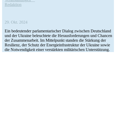
Redak­tion
29. Okt. 2024
Ein bedeu­ten­der par­la­men­ta­ri­scher Dialog zwi­schen Deutsch­land
und der Ukraine beleuch­tete die Her­aus­for­de­run­gen und Chancen
der Zusam­men­ar­beit. Im Mit­tel­punkt standen die Stär­kung der
Resi­li­enz, der Schutz der Ener­gie­infra­struk­tur der Ukraine sowie
die Not­wen­dig­keit einer ver­stärk­ten mili­tä­ri­schen Unterstützung.