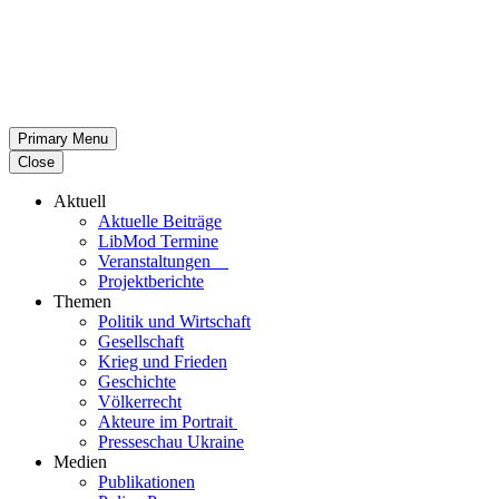
Primary Menu
Close
Aktuell
Aktu­elle Beiträge
LibMod Termine
Ver­an­stal­tun­gen
Pro­jekt­be­richte
Themen
Politik und Wirtschaft
Gesell­schaft
Krieg und Frieden
Geschichte
Völ­ker­recht
Akteure im Portrait
Pres­se­schau Ukraine
Medien
Publi­ka­tio­nen