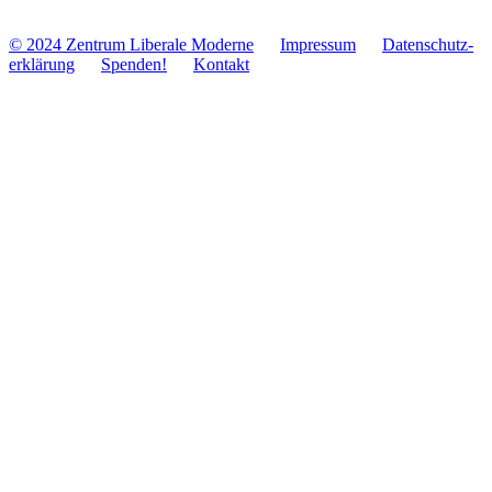
© 2024 Zentrum Libe­rale Moderne
Impres­sum
Daten­schutz­
er­klä­rung
Spenden!
Kontakt