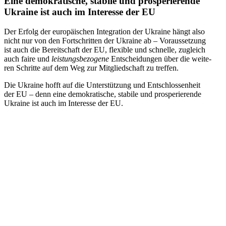
Eine demo­kra­ti­sche, stabile und pro­spe­rie­rende
Ukraine ist auch im Inter­esse der EU
Der Erfolg der euro­päi­schen Inte­gra­tion der Ukraine hängt also
nicht nur von den Fort­schrit­ten der Ukraine ab – Vor­aus­set­zung
ist auch die Bereit­schaft der EU, fle­xi­ble und schnelle, zugleich
auch faire und
leis­tungs­be­zo­gene
Ent­schei­dun­gen über die wei­te­
ren Schritte auf dem Weg zur Mit­glied­schaft zu treffen.
Die Ukraine hofft auf die Unter­stüt­zung und Ent­schlos­sen­heit
der EU – denn eine demo­kra­ti­sche, stabile und pro­spe­rie­rende
Ukraine ist auch im Inter­esse der EU.