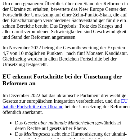
Um einen genaue­ren Über­blick über den Stand der Refor­men in
der Ukraine zu erhal­ten, bewer­tete das New Europe Center den
Fort­schritt der Umset­zung auf einer Zehn-Punkte-Skala, die auf
den Ein­schät­zun­gen ver­schie­de­ner Sach­ver­stän­di­ger für die ein­
zel­nen Berei­che beruht. Das Ergeb­nis: Trotz des Krieges und
aller damit ver­bun­de­nen Schwie­rig­kei­ten sind Geschwin­dig­keit
und Stand der Refor­men angemessen.
Im Novem­ber 2022 betrug die Gesamt­be­wer­tung der Exper­ten
4,7 von 10 mög­li­chen Punkten –nach fünf Monaten Kan­di­da­tur.
Gleich­zei­tig wurden in allen Berei­chen Fort­schritte bei der
Umset­zung festgestellt.
EU erkennt Fort­schritte bei der Umset­zung der
Refor­men an
Im Dezem­ber 2022 hat das ukrai­ni­sche Par­la­ment drei wich­tige
Gesetze zur euro­päi­schen Inte­gra­tion ver­ab­schie­det, und die
EU
hat die Fort­schritte der Ukraine
bei der Umset­zung der Refor­men
öffent­lich anerkannt.
Das
G
esetz über natio­nale Min­der­hei­ten
gewähr­leis­tet
deren Rechte auf gesetz­li­cher Ebene.
Das
M
edi­en­ge­setz
sieht eine Har­mo­ni­sie­rung der ukrai­ni­