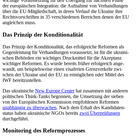
wich­tige Vor­aus­set­zung für den Über­gang zur nächs­ten Phase
der euro­päi­schen Inte­gra­tion: die Auf­nahme von Ver­hand­lun­gen
über die EU-Mit­glied­schaft, in deren Verlauf die Ukraine ihre
Rechts­vor­schrif­ten in 35 ver­schie­de­nen Berei­chen denen der EU
anglei­chen muss.
Das Prinzip der Konditionalität
Das Prinzip der Kon­di­tio­na­li­tät, das erfolg­rei­che Refor­men als
Gegen­leis­tung für Ver­hand­lun­gen vor­aus­setzt, ist für die ukrai­ni­
schen Behör­den ein wich­ti­ges Druck­mit­tel für die Akzep­tanz
wich­ti­ger Refor­men. Es wurde bereits früher erfolg­reich ange­
wandt, um bei­spiels­weise einen visa­freien Grenz­ver­kehr zwi­
schen der Ukraine und der EU zu ermög­li­chen oder Mittel des
IWF bereitzustellen.
Das ukrai­ni­sche
New Europe Center
hat zusam­men mit anderen
poli­ti­schen Think-Tanks begon­nen, die Umset­zung der sieben
von der Euro­päi­schen Kom­mis­sion emp­foh­le­nen Refor­men
unab­hän­gig zu über­wa­chen
. Nach dem Erhalt des Kan­di­da­ten­
sta­tus haben ukrai­ni­sche NGOs bereits
zwei Über­prü­fun­gen
durchgeführt.
Moni­to­ring des Reformprozesses