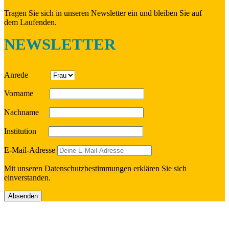
Tragen Sie sich in unseren News­let­ter ein und bleiben Sie auf
dem Laufenden.
NEWSLETTER
Anrede
Vorname
Nach­name
Insti­tu­tion
E‑Mail-Adresse
Mit unseren
Daten­schutz­be­stim­mun­gen
erklä­ren Sie sich
einverstanden.