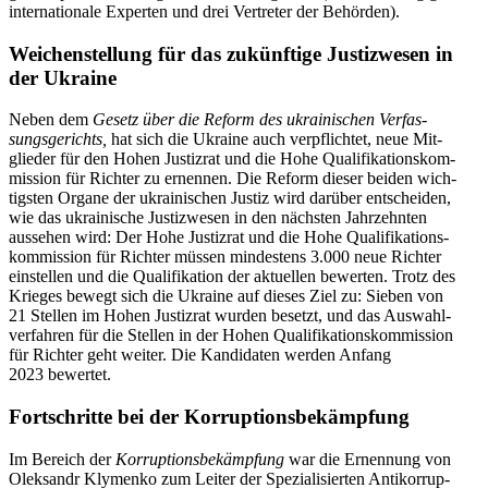
inter­na­tio­nale Exper­ten und drei Ver­tre­ter der Behörden).
Wei­chen­stel­lung für das zukünf­tige Jus­tiz­we­sen in
der Ukraine
Neben dem
Gesetz
über
die
Reform des ukrai­ni­schen Ver­fas­
sungs­ge­richts,
hat sich die Ukraine auch ver­pflich­tet, neue Mit­
glie­der für den Hohen Jus­tiz­rat und die Hohe Qua­li­fi­ka­ti­ons­kom­
mis­sion für Richter zu ernen­nen. Die Reform dieser beiden wich­
tigs­ten Organe der ukrai­ni­schen Justiz wird darüber ent­schei­den,
wie das ukrai­ni­sche Jus­tiz­we­sen in den nächs­ten Jahr­zehn­ten
aus­se­hen wird: Der Hohe Jus­tiz­rat und die Hohe Qua­li­fi­ka­ti­ons­
kom­mis­sion für Richter müssen min­des­tens 3.000 neue Richter
ein­stel­len und die Qua­li­fi­ka­tion der aktu­el­len bewer­ten. Trotz des
Krieges bewegt sich die Ukraine auf dieses Ziel zu: Sieben von
21 Stellen im Hohen Jus­tiz­rat wurden besetzt, und das Aus­wahl­
ver­fah­ren für die Stellen in der Hohen Qua­li­fi­ka­ti­ons­kom­mis­sion
für Richter geht weiter. Die Kan­di­da­ten werden Anfang
2023 bewertet.
Fort­schritte bei der Korruptionsbekämpfung
Im Bereich der
Kor­rup­ti­ons­be­kämp­fung
war die Ernen­nung von
Olek­sandr Kly­menko zum Leiter der Spe­zia­li­sier­ten Anti­kor­rup­