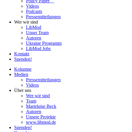
Policy Paper
Videos
Pod­casts
Pres­se­mit­tei­lun­gen
Wer wir sind
LibMod
Unser Team
Autoren
Ukraine Pro­gramm
LibMod Jobs
Kontakt
Spenden!
Kolumne
Medien
Pres­se­mit­tei­lun­gen
Videos
Über uns
Wer wir sind
Team
Marie­luise Beck
Autoren
Unsere Pro­jekte
www.libmod.de
Spenden!