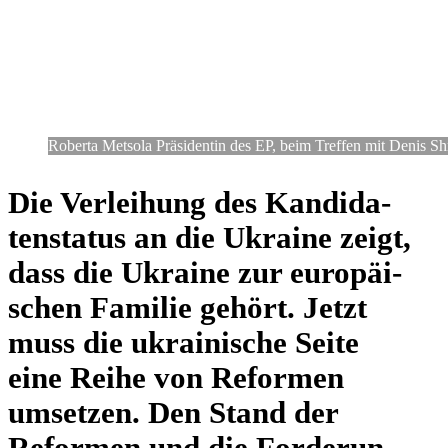
Roberta Metsola Prä­si­den­tin des EP, beim Treffen mit Denis Shm
Die Ver­lei­hung des Kan­di­da­
ten­sta­tus an die Ukraine zeigt,
dass die Ukraine zur euro­päi­
schen Familie gehört. Jetzt
muss die ukrai­ni­sche Seite
eine Reihe von Refor­men
umset­zen. Den Stand der
Refor­men und die For­de­run­