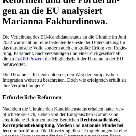
gen an die EU ana­ly­siert
Mari­anna Fakhurdinowa.
Die Ver­lei­hung des EU-Kan­di­da­ten­sta­tus an die Ukraine im Juni
2022 war nicht nur eine bedeu­tende Geste der Unter­stüt­zung für
das ukrai­ni­sche Volk, sondern auch ein großer Erfolg von Regie­
rung, Par­la­ment, Sach­ver­stän­di­gen und einer Zivil­ge­sell­schaft,
die zu
fast 80 Prozent
die Mit­glied­schaft der Ukraine in der EU
befürwortet.
Die Ukraine ist fest ent­schlos­sen, den Weg der euro­päi­schen
Inte­gra­tion weiter zu beschrei­ten. Doch wie erfolg­reich erfüllt sie
ihre Verpflichtungen?
Erfor­der­li­che Reformen
Nachdem die Ukraine den Kan­di­da­ten­sta­tus erhal­ten hatte, ver­
pflich­tete sie sich, sieben von der Euro­päi­schen Kom­mis­sion
emp­foh­lene Refor­men in den Berei­chen
Rechts­staat­lich­keit,
Kor­rup­ti­ons­be­kämp­fung, Medien
und
natio­nale Min­der­hei­
ten
durch­zu­füh­ren. Die Umset­zung dieser Emp­feh­lun­gen ist eine