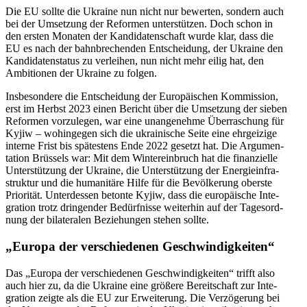
Die EU sollte die Ukraine nun nicht nur bewer­ten, sondern auch
bei der Umset­zung der Refor­men unter­stüt­zen. Doch schon in
den ersten Monaten der Kan­di­da­ten­schaft wurde klar, dass die
EU es nach der bahn­bre­chen­den Ent­schei­dung, der Ukraine den
Kan­di­da­ten­sta­tus zu ver­lei­hen, nun nicht mehr eilig hat, den
Ambi­tio­nen der Ukraine zu folgen.
Ins­be­son­dere die Ent­schei­dung der Euro­päi­schen Kom­mis­sion,
erst im Herbst 2023 einen Bericht über die Umset­zung der sieben
Refor­men vor­zu­le­gen, war eine unan­ge­nehme Über­ra­schung für
Kyjiw – wohin­ge­gen sich die ukrai­ni­sche Seite eine ehr­gei­zige
interne Frist bis spä­tes­tens Ende 2022 gesetzt hat. Die Argu­men­
ta­tion Brüs­sels war: Mit dem Win­ter­ein­bruch hat die finan­zi­elle
Unter­stüt­zung der Ukraine, die Unter­stüt­zung der Ener­gie­infra­
struk­tur und die huma­ni­täre Hilfe für die Bevöl­ke­rung oberste
Prio­ri­tät. Unter­des­sen betonte Kyjiw, dass die euro­päi­sche Inte­
gra­tion trotz drin­gen­der Bedürf­nisse wei­ter­hin auf der Tages­ord­
nung der bila­te­ra­len Bezie­hun­gen stehen sollte.
„Europa der ver­schie­de­nen Geschwindigkeiten“
Das „Europa der ver­schie­de­nen Geschwin­dig­kei­ten“ trifft also
auch hier zu, da die Ukraine eine größere Bereit­schaft zur Inte­
gra­tion zeigte als die EU zur Erwei­te­rung. Die Ver­zö­ge­rung bei