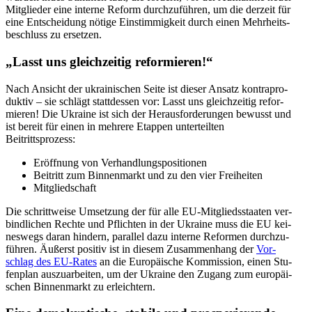
Mit­glie­der eine interne Reform durch­zu­füh­ren, um die derzeit für
eine Ent­schei­dung nötige Ein­stim­mig­keit durch einen Mehr­heits­
be­schluss zu ersetzen.
„Lasst uns gleich­zei­tig reformieren!“
Nach Ansicht der ukrai­ni­schen Seite ist dieser Ansatz kon­tra­pro­
duk­tiv – sie schlägt statt­des­sen vor: Lasst uns gleich­zei­tig refor­
mie­ren! Die Ukraine ist sich der Her­aus­for­de­run­gen bewusst und
ist bereit für einen in mehrere Etappen unter­teil­ten
Beitrittsprozess:
Eröff­nung von Verhandlungspositionen
Bei­tritt zum Bin­nen­markt und zu den vier Freiheiten
Mit­glied­schaft
Die schritt­weise Umset­zung der für alle EU-Mit­glieds­staa­ten ver­
bind­li­chen Rechte und Pflich­ten in der Ukraine muss die EU kei­
nes­wegs daran hindern, par­al­lel dazu interne Refor­men durch­zu­
füh­ren. Äußerst positiv ist in diesem Zusam­men­hang der
Vor­
schlag des EU-Rates
an die Euro­päi­sche Kom­mis­sion, einen Stu­
fen­plan aus­zu­ar­bei­ten, um der Ukraine den Zugang zum euro­päi­
schen Bin­nen­markt zu erleichtern.