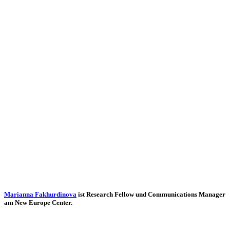
Mari­anna Fak­hur­di­nova
ist Rese­arch Fellow und Com­mu­ni­ca­ti­ons Manager
am New Europe Center.