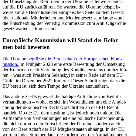
der Umset­zung der Refor­men in der Ukraine ist teil­weise auch
auf die EU zurück­zu­füh­ren. So wartete die Ukraine bei­spiels­
weise auf die Beschlüsse der euro­päi­schen Seite zu dem Gesetz
über natio­nale Min­der­hei­ten und Medi­en­ge­setz sehr lange – auf
die Ent­schei­dung der Venedig-Kom­mis­sion zum Anti-Olig­ar­chie­
ge­setz wartet sie immer noch.
Euro­päi­sche Kom­mis­sion will Stand der Refor­
men bald bewerten
Die Ukraine begrüßte die Bereit­schaft der Euro­päi­schen Kom­
mis­sion
,
im Früh­jahr 2023 eine erste Bewer­tung der Umset­zung
der Refor­men nach Ver­lei­hung des Kan­di­da­ten­sta­tus durch­zu­füh­
ren – was auch Prä­si­dent Selen­skyj in seiner Rede auf dem EU-
Gipfel im Dezem­ber 2022 for­derte. Dieser Schritt zeigt, dass die
EU bereit ist, sich dem Tempo der Ukraine anzunähern.
Das andere Ziel Kyjiws ist die baldige Auf­nahme von Bei­tritts­
ver­hand­lun­gen – wobei es sich im Wesent­li­chen um eine Anglei­
chung der ukrai­ni­schen Rechts­vor­schrif­ten an das EU-Recht
handelt. Ob die EU dem zustimmt, ist jedoch noch unklar. Die
Auf­nahme von Ver­hand­lun­gen ist eine poli­ti­sche Ent­schei­dung,
die nicht nur von den Fort­schrit­ten der Ukraine, sondern auch
von der Bereit­schaft der EU-Mit­glied­staa­ten abhängt. In der EU
wurden indes Stimmen laut, die fordern, vor der Auf­nahme neuer