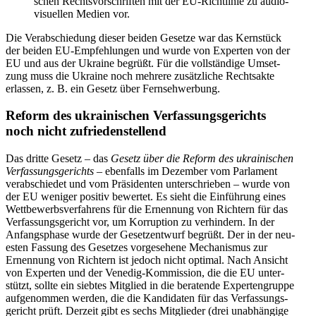
schen Rechts­vor­schrif­ten mit der EU-Richt­li­nie zu audio­
vi­su­el­len Medien vor.
Die Ver­ab­schie­dung dieser beiden Gesetze war das Kern­stück
der beiden EU-Emp­feh­lun­gen und wurde von Exper­ten von der
EU und aus der Ukraine begrüßt. Für die voll­stän­dige Umset­
zung muss die Ukraine noch mehrere zusätz­li­che Rechts­akte
erlas­sen, z. B. ein Gesetz über Fernsehwerbung.
Reform des ukrai­ni­schen Ver­fas­sungs­ge­richts
noch nicht zufriedenstellend
Das dritte Gesetz – das
Gesetz über die Reform des ukrai­ni­schen
Ver­fas­sungs­ge­richts
–
eben­falls im Dezem­ber vom Par­la­ment
ver­ab­schie­det und vom Prä­si­den­ten unter­schrie­ben – wurde von
der EU weniger positiv bewer­tet. Es sieht die Ein­füh­rung eines
Wett­be­werbs­ver­fah­rens für die Ernen­nung von Rich­tern für das
Ver­fas­sungs­ge­richt vor, um Kor­rup­tion zu ver­hin­dern. In der
Anfangs­phase wurde der Gesetz­ent­wurf begrüßt. Der in der neu­
es­ten Fassung des Geset­zes vor­ge­se­hene Mecha­nis­mus zur
Ernen­nung von Rich­tern ist jedoch nicht optimal. Nach Ansicht
von Exper­ten und der Venedig-Kom­mis­sion, die die EU unter­
stützt, sollte ein siebtes Mit­glied in die bera­tende Exper­ten­gruppe
auf­ge­nom­men werden, die die Kan­di­da­ten für das Ver­fas­sungs­
ge­richt prüft. Derzeit gibt es sechs Mit­glie­der (drei unab­hän­gige