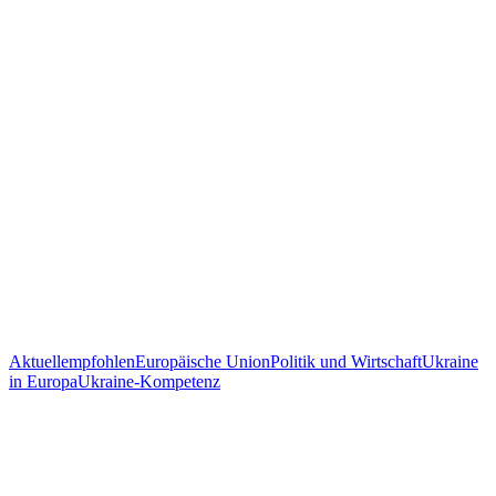
Aktuell
empfohlen
Europäische Union
Politik und Wirtschaft
Ukraine
in Europa
Ukraine-Kompetenz