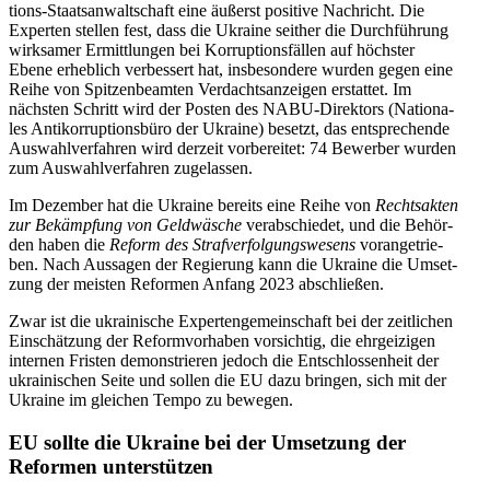
ti­ons-Staats­an­walt­schaft eine äußerst posi­tive Nach­richt. Die
Exper­ten stellen fest, dass die Ukraine seither die Durch­füh­rung
wirk­sa­mer Ermitt­lun­gen bei Kor­rup­ti­ons­fäl­len auf höchs­ter
Ebene erheb­lich ver­bes­sert hat, ins­be­son­dere wurden gegen eine
Reihe von Spit­zen­be­am­ten Ver­dachts­an­zei­gen erstat­tet. Im
nächs­ten Schritt wird der Posten des NABU-Direk­tors (Natio­na­
les Anti­kor­rup­ti­ons­büro der Ukraine) besetzt, das ent­spre­chende
Aus­wahl­ver­fah­ren wird derzeit vor­be­rei­tet: 74 Bewer­ber wurden
zum Aus­wahl­ver­fah­ren zugelassen.
Im Dezem­ber hat die Ukraine bereits eine Reihe von
Rechts­ak­ten
zur Bekämp­fung von Geld­wä­sche
ver­ab­schie­det, und die Behör­
den haben die
Reform des Straf­ver­fol­gungs­we­sens
vor­an­ge­trie­
ben. Nach Aus­sa­gen der Regie­rung kann die Ukraine die Umset­
zung der meisten Refor­men Anfang 2023 abschließen.
Zwar ist die ukrai­ni­sche Exper­ten­ge­mein­schaft bei der zeit­li­chen
Ein­schät­zung der Reform­vor­ha­ben vor­sich­tig, die ehr­gei­zi­gen
inter­nen Fristen demons­trie­ren jedoch die Ent­schlos­sen­heit der
ukrai­ni­schen Seite und sollen die EU dazu bringen, sich mit der
Ukraine im glei­chen Tempo zu bewegen.
EU sollte die Ukraine bei der Umset­zung der
Refor­men unterstützen