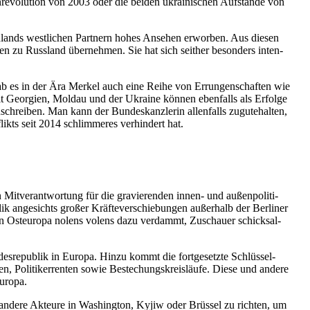
­re­vo­lu­tion von 2003 oder die beiden ukrai­ni­schen Auf­stände von
ch­lands west­li­chen Part­nern hohes Ansehen erwor­ben. Aus diesen
en zu Russ­land über­neh­men. Sie hat sich seither beson­ders inten­
r gab es in der Ära Merkel auch eine Reihe von Errun­gen­schaf­ten wie
mit Geor­gien, Moldau und der Ukraine können eben­falls als Erfolge
hrei­ben. Man kann der Bun­des­kanz­le­rin allen­falls zugu­te­hal­ten,
ikts seit 2014 schlim­me­res ver­hin­dert hat.
t­ver­ant­wor­tung für die gra­vie­ren­den innen- und außen­po­li­ti­
k ange­sichts großer Kräf­te­ver­schie­bun­gen außer­halb der Ber­li­ner
n in Ost­eu­ropa nolens volens dazu ver­dammt, Zuschauer schick­sal­
des­re­pu­blik in Europa. Hinzu kommt die fort­ge­setzte Schlüs­sel­
n, Poli­ti­ker­ren­ten sowie Bestechungs­kreis­läufe. Diese und andere
Europa.
auf andere Akteure in Washing­ton, Kyjiw oder Brüssel zu richten, um