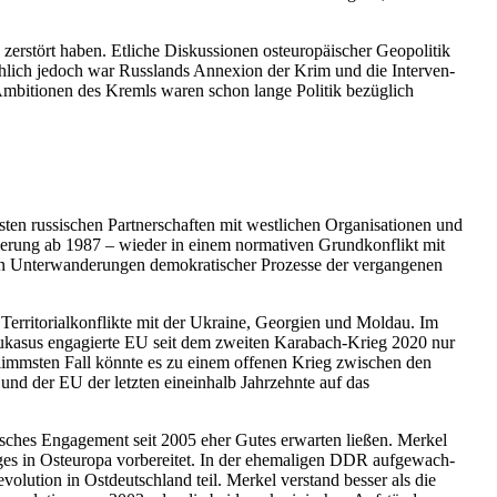
er­stört haben. Etliche Dis­kus­sio­nen ost­eu­ro­päi­scher Geo­po­li­tik
äch­lich jedoch war Russ­lands Anne­xion der Krim und die Inter­ven­
n Ambi­tio­nen des Kremls waren schon lange Politik bezüg­lich
 rus­si­schen Part­ner­schaf­ten mit west­li­chen Orga­ni­sa­tio­nen und
sie­rung ab 1987 – wieder in einem nor­ma­ti­ven Grund­kon­flikt mit
n Unter­wan­de­run­gen demo­kra­ti­scher Pro­zesse der ver­gan­ge­nen
Ter­ri­to­ri­al­kon­flikte mit der Ukraine, Geor­gien und Moldau. Im
­kau­ka­sus enga­gierte EU seit dem zweiten Kara­bach-Krieg 2020 nur
schlimms­ten Fall könnte es zu einem offenen Krieg zwi­schen den
 und der EU der letzten ein­ein­halb Jahr­zehnte auf das
li­ti­sches Enga­ge­ment seit 2005 eher Gutes erwar­ten ließen. Merkel
 in Ost­eu­ropa vor­be­rei­tet. In der ehe­ma­li­gen DDR auf­ge­wach­
­lu­tion in Ost­deutsch­land teil. Merkel ver­stand besser als die