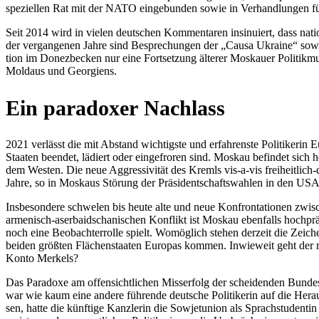
spe­zi­el­len Rat mit der NATO ein­ge­bun­den sowie in Ver­hand­lun­gen für
Seit 2014 wird in vielen deut­schen Kom­men­ta­ren insi­nu­iert, dass natio­na
der ver­gan­ge­nen Jahre sind Bespre­chun­gen der „Causa Ukraine“ sowie 
tion im Donez­be­cken nur eine Fort­set­zung älterer Mos­kauer Poli­tik­
Moldaus und Georgiens.
Ein para­do­xer Nachlass
2021 ver­lässt die mit Abstand wich­tigste und erfah­renste Poli­ti­ke­rin 
Staaten beendet, lädiert oder ein­ge­fro­ren sind. Moskau befin­det sich 
dem Westen. Die neue Aggres­si­vi­tät des Kremls vis-a-vis frei­heit­lich-d
Jahre, so in Moskaus Störung der Prä­si­dent­schafts­wah­len in den US
Ins­be­son­dere schwe­len bis heute alte und neue Kon­fron­ta­tio­nen zwi­
arme­nisch-aser­bai­dscha­ni­schen Kon­flikt ist Moskau eben­falls hoch­
noch eine Beob­ach­ter­rolle spielt. Womög­lich stehen derzeit die Zeic
beiden größten Flä­chen­staa­ten Europas kommen. Inwie­weit geht der mani
Konto Merkels?
Das Para­doxe am offen­sicht­li­chen Miss­erfolg der schei­den­den Bun­des­k
war wie kaum eine andere füh­rende deut­sche Poli­ti­ke­rin auf die Her­a
sen, hatte die künf­tige Kanz­le­rin die Sowjet­union als Sprach­stu­den­