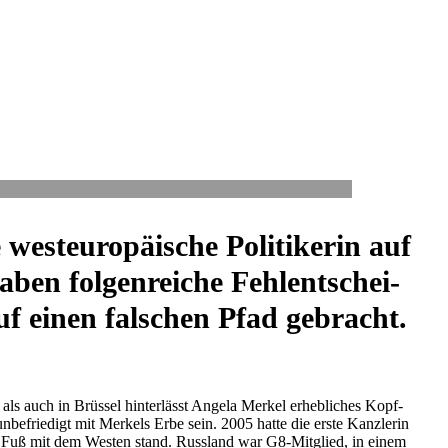
­eu­ro­päi­sche Poli­ti­ke­rin auf
ben fol­gen­rei­che Fehl­ent­schei­
uf einen fal­schen Pfad gebracht.
n als auch in Brüssel hin­ter­lässt Angela Merkel erheb­li­ches Kopf­
nbe­frie­digt mit Merkels Erbe sein. 2005 hatte die erste Kanz­le­rin
tem Fuß mit dem Westen stand. Russ­land war G8-Mit­glied, in einem