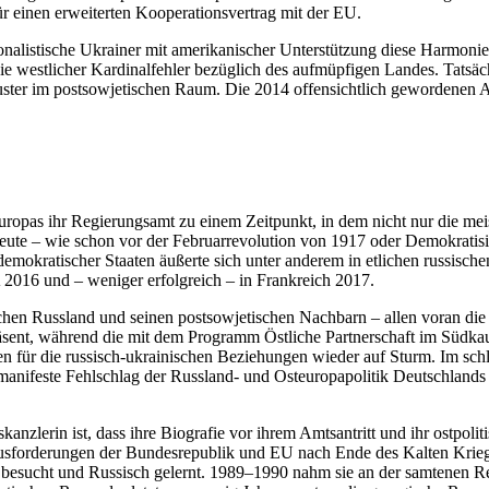
 einen erwei­ter­ten Koope­ra­ti­ons­ver­trag mit der EU.
­lis­ti­sche Ukrai­ner mit ame­ri­ka­ni­scher Unter­stüt­zung diese Har­mo­nie z
west­li­cher Kar­di­nal­feh­ler bezüg­lich des auf­müp­fi­gen Landes. Tat­s
mus­ter im post­so­wje­ti­schen Raum. Die 2014 offen­sicht­lich gewor­de­ne
Europas ihr Regie­rungs­amt zu einem Zeit­punkt, in dem nicht nur die meisten
heute – wie schon vor der Febru­ar­re­vo­lu­tion von 1917 oder Demo­kra­ti­
emo­kra­ti­scher Staaten äußerte sich unter anderem in etli­chen rus­si­sche
A 2016 und – weniger erfolg­reich – in Frank­reich 2017.
schen Russ­land und seinen post­so­wje­ti­schen Nach­barn – allen voran die 
prä­sent, während die mit dem Pro­gramm Öst­li­che Part­ner­schaft im Süd
hen für die rus­sisch-ukrai­ni­schen Bezie­hun­gen wieder auf Sturm. Im 
­feste Fehl­schlag der Russ­land- und Ost­eu­ro­pa­po­li­tik Deutsch­lands
anz­le­rin ist, dass ihre Bio­gra­fie vor ihrem Amts­an­tritt und ihr ost­po­
us­for­de­run­gen der Bun­des­re­pu­blik und EU nach Ende des Kalten Krieges
tin besucht und Rus­sisch gelernt. 1989–1990 nahm sie an der sam­te­nen Revo