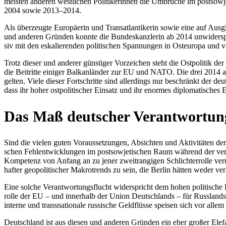
meisten anderen west­li­chen Poli­ti­ke­rin­nen die Umbrü­che im post­so­
2004 sowie 2013–2014.
Als über­zeugte Euro­päe­rin und Trans­at­lan­ti­ke­rin sowie eine auf A
und anderen Gründen konnte die Bun­des­kanz­le­rin ab 2014 unwi­der­spro
siv mit den eska­lie­ren­den poli­ti­schen Span­nun­gen in Ost­eu­ropa und
Trotz dieser und anderer güns­ti­ger Vor­zei­chen steht die Ost­po­li­ti
die Bei­tritte einiger Bal­kan­län­der zur EU und NATO. Die drei 2014 
gelten. Viele dieser Fort­schritte sind aller­dings nur beschränkt der deu
dass ihr hoher ost­po­li­ti­scher Einsatz und ihr enormes diplo­ma­ti­sche
Das Maß deut­scher Verantwortun
Sind die vielen guten Vor­aus­set­zun­gen, Absich­ten und Akti­vi­tä­ten de
schen Fehl­ent­wick­lun­gen im post­so­wje­ti­schen Raum während der ver­ga
Kom­pe­tenz von Anfang an zu jener zweit­ran­gi­gen Schlich­ter­rolle ve
haf­ter geo­po­li­ti­scher Makro­trends zu sein, die Berlin hätten weder v
Eine solche Ver­ant­wor­tungs­flucht wider­spricht dem hohen poli­ti­sche 
rolle der EU – und inner­halb der Union Deutsch­lands – für Russ­lands Au
interne und trans­na­tio­nale rus­si­sche Geld­flüsse speisen sich vor alle
Deutsch­land ist aus diesen und anderen Gründen ein eher großer Elefant