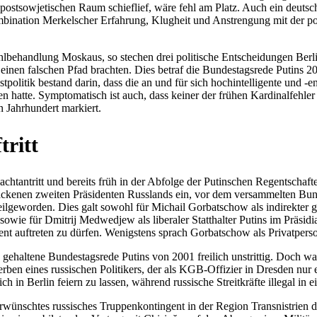
post­so­wje­ti­schen Raum schief­lief, wäre fehl am Platz. Auch ein deut­sche
na­tion Mer­kel­scher Erfah­rung, Klug­heit und Anstren­gung mit der poli­
l­be­hand­lung Moskaus, so stechen drei poli­ti­sche Ent­schei­dun­gen Berl
uf einen fal­schen Pfad brach­ten. Dies betraf die Bun­des­tags­rede Putins 
li­tik bestand darin, dass die an und für sich hoch­in­tel­li­gente und ‑enga
n hatte. Sym­pto­ma­tisch ist auch, dass keiner der frühen Kar­di­nal­feh­le
 Jahr­hun­dert markiert.
tritt
cht­an­tritt und bereits früh in der Abfolge der Putin­schen Regent­schaf­ten 
ba­cke­nen zweiten Prä­si­den­ten Russ­lands ein, vor dem ver­sam­mel­ten B
teil­ge­wor­den. Dies galt sowohl für Michail Gor­bat­schow als indi­rek­t
wie für Dmitrij Med­wed­jew als libe­ra­ler Statt­hal­ter Putins im Prä­si­d
ment auf­tre­ten zu dürfen. Wenigs­tens sprach Gor­bat­schow als Pri­vat­
ehal­tene Bun­des­tags­rede Putins von 2001 frei­lich unstrit­tig. Doch war
rben eines rus­si­schen Poli­ti­kers, der als KGB-Offi­zier in Dresden nur 
ich in Berlin feiern zu lassen, während rus­si­sche Streit­kräfte illegal i
nsch­tes rus­si­sches Trup­pen­kon­tin­gent in der Region Trans­nis­tri