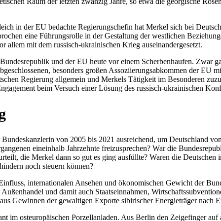
wje­ti­schen Raum der letzten zwanzig Jahre, so etwa die geor­gi­sche Rosen
us­gleich in der EU bedachte Regie­rungs­chefin hat Merkel sich bei Deuts
­chen eine Füh­rungs­rolle in der Gestal­tung der west­li­chen Bezie­hun­g
 vor allem mit dem rus­sisch-ukrai­ni­schen Krieg auseinandergesetzt.
k der Bun­des­re­pu­blik und der EU heute vor einem Scher­ben­hau­fen. Zwa
abge­schlos­se­nen, beson­ders großen Asso­zi­ie­rungs­ab­kom­men der EU 
t­schen Regie­rung all­ge­mein und Merkels Tätig­keit im Beson­de­ren zuzu­sc
s Enga­ge­ment beim Versuch einer Lösung des rus­sisch-ukrai­ni­schen Kon­fl
g
r Bun­des­kanz­le­rin von 2005 bis 2021 aus­rei­chend, um Deutsch­land von Mi
n­ge­nen ein­ein­halb Jahr­zehnte frei­zu­spre­chen? War die Bun­des­re­pu­bli
r­ur­teilt, die Merkel dann so gut es ging aus­füllte? Waren die Deut­sche
er­hin­dern noch steuern können?
Ein­fluss, inter­na­tio­na­len Ansehen und öko­no­mi­schen Gewicht der Bun­
ßen­han­del und damit auch Staats­ein­nah­men, Wirt­schafts­sub­ven­tio­ne
m aus Gewin­nen der gewal­ti­gen Exporte sibi­ri­scher Ener­gie­trä­ger nach 
 im ost­eu­ro­päi­schen Por­zel­lan­la­den. Aus Berlin den Zei­ge­fin­ger 