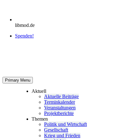
libmod.de
Spenden!
Primary Menu
Aktuell
Aktu­elle Beiträge
Ter­min­ka­len­der
Ver­an­stal­tun­gen
Pro­jekt­be­richte
Themen
Politik und Wirtschaft
Gesell­schaft
Krieg und Frieden