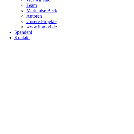
Team
Marie­luise Beck
Autoren
Unsere Pro­jekte
www.libmod.de
Spenden!
Kontakt