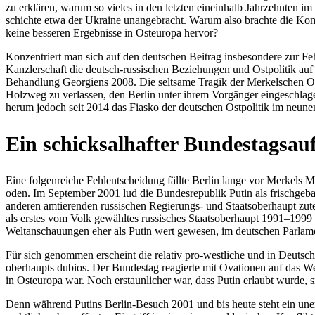
zu erklä­ren, warum so vieles in den letzten ein­ein­halb Jahr­zehn­ten im 
schichte etwa der Ukraine unan­ge­bracht. Warum also brachte die Kom­bi­
keine bes­se­ren Ergeb­nisse in Ost­eu­ropa hervor?
Kon­zen­triert man sich auf den deut­schen Beitrag ins­be­son­dere zur Feh
Kanz­ler­schaft die deutsch-rus­si­schen Bezie­hun­gen und Ost­po­li­tik a
Behand­lung Geor­gi­ens 2008. Die selt­same Tragik der Mer­kel­schen Ost­po­
Holzweg zu ver­las­sen, den Berlin unter ihrem Vor­gän­ger ein­ge­schla­ge
herum jedoch seit 2014 das Fiasko der deut­schen Ost­po­li­tik im neunen
Ein schick­sal­haf­ter Bundestagsauf
Eine fol­gen­rei­che Fehl­ent­schei­dung fällte Berlin lange vor Merkels Ma
oden. Im Sep­tem­ber 2001 lud die Bun­des­re­pu­blik Putin als frisch­ge­
anderen amtie­ren­den rus­si­schen Regie­rungs- und Staats­ober­haupt zu
als erstes vom Volk gewähl­tes rus­si­sches Staats­ober­haupt 1991–1999 so
Welt­an­schau­un­gen eher als Putin wert gewesen, im deut­schen Par­la­
Für sich genom­men erscheint die relativ pro-west­li­che und in Deutsch g
ober­haupts dubios. Der Bun­des­tag reagierte mit Ova­tio­nen auf das We
in Ost­eu­ropa war. Noch erstaun­li­cher war, dass Putin erlaubt wurde, s
Denn während Putins Berlin-Besuch 2001 und bis heute steht ein uner­wü