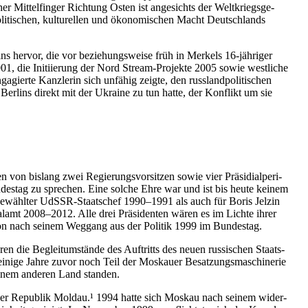
r Mit­tel­fin­ger Rich­tung Osten ist ange­sichts der Welt­kriegs­ge­
ti­schen, kul­tu­rel­len und öko­no­mi­schen Macht Deutsch­lands
ins hervor, die vor bezie­hungs­weise früh in Merkels 16-jäh­ri­ger
2001, die Initi­ie­rung der Nord Stream-Pro­jekte 2005 sowie west­li­che
­gierte Kanz­le­rin sich unfähig zeigte, den russ­land­po­li­ti­schen
r Berlins direkt mit der Ukraine zu tun hatte, der Kon­flikt um sie
von bislang zwei Regie­rungs­vor­sit­zen sowie vier Prä­si­di­al­pe­ri­
un­des­tag zu spre­chen. Eine solche Ehre war und ist bis heute keinem
er gewähl­ter UdSSR-Staats­chef 1990–1991 als auch für Boris Jelzin
i­al­amt 2008–2012. Alle drei Prä­si­den­ten wären es im Lichte ihrer
per­son nach seinem Weggang aus der Politik 1999 im Bundestag.
en die Begleit­um­stände des Auf­tritts des neuen rus­si­schen Staats­
einige Jahre zuvor noch Teil der Mos­kauer Besat­zungs­ma­schi­ne­rie
n einem anderen Land standen.
en der Repu­blik Moldau.¹ 1994 hatte sich Moskau nach seinem wider­