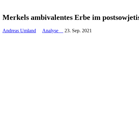
Merkels ambi­va­len­tes Erbe im post­so­wje­t
Andreas Umland
Analyse
23. Sep. 2021