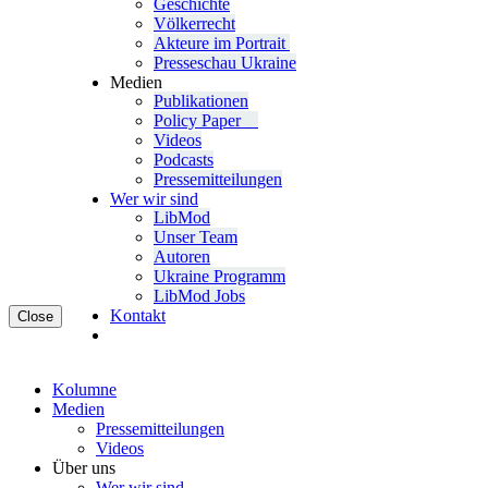
Geschichte
Völ­ker­recht
Akteure im Portrait
Pres­se­schau Ukraine
Medien
Publi­ka­tio­nen
Policy Paper
Videos
Pod­casts
Pres­se­mit­tei­lun­gen
Wer wir sind
LibMod
Unser Team
Autoren
Ukraine Pro­gramm
LibMod Jobs
Kontakt
Close
Kolumne
Medien
Pres­se­mit­tei­lun­gen
Videos
Über uns
Wer wir sind