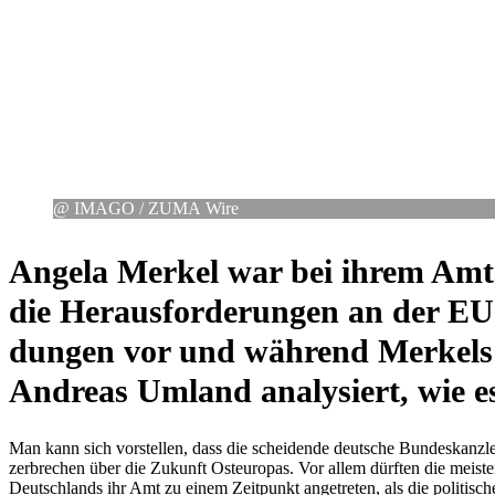
@ IMAGO /​ ZUMA Wire
Angela Merkel war bei ihrem Amts­an
die Her­aus­for­de­run­gen an der EU-
dun­gen vor und während Merkels Amt
Andreas Umland ana­ly­siert, wie
Man kann sich vor­stel­len, dass die schei­dende deut­sche Bun­des­kanz­le­
zer­bre­chen über die Zukunft Ost­eu­ro­pas. Vor allem dürften die meiste
Deutsch­lands ihr Amt zu einem Zeit­punkt ange­tre­ten, als die poli­t