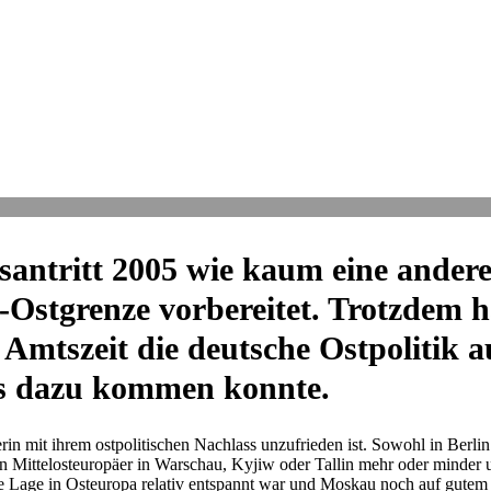
­tritt 2005 wie kaum eine andere west
Ost­grenze vor­be­rei­tet. Trotz­dem ha
s­zeit die deut­sche Ost­po­li­tik a
 es dazu kommen konnte.
rin mit ihrem ost­po­li­ti­schen Nach­lass unzu­frie­den ist. Sowohl in Berli
n Mit­tel­ost­eu­ro­päer in War­schau, Kyjiw oder Tallin mehr oder minder u
i­sche Lage in Ost­eu­ropa relativ ent­spannt war und Moskau noch auf gu