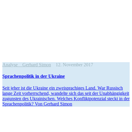
Analyse
Gerhard Simon
12. November 2017
Spra­chen­po­li­tik in der Ukraine
Seit jeher ist die Ukraine ein zwei­spra­chi­ges Land. War Rus­sisch
lange Zeit vor­herr­schend, wan­delte sich das seit der Unab­hän­gig­keit
zuguns­ten des Ukrai­ni­schen. Welches Kon­flikt­po­ten­zial steckt in der
Spra­chen­po­li­tik? Von Gerhard Simon