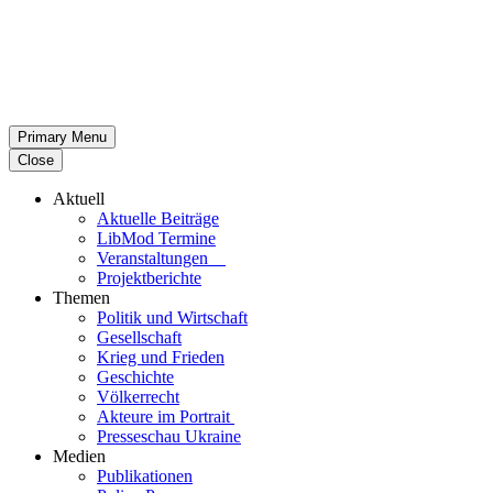
Primary Menu
Close
Aktuell
Aktu­elle Beiträge
LibMod Termine
Ver­an­stal­tun­gen
Pro­jekt­be­richte
Themen
Politik und Wirtschaft
Gesell­schaft
Krieg und Frieden
Geschichte
Völ­ker­recht
Akteure im Portrait
Pres­se­schau Ukraine
Medien
Publi­ka­tio­nen