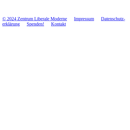
© 2024 Zentrum Libe­rale Moderne
Impres­sum
Daten­schutz­
er­klä­rung
Spenden!
Kontakt