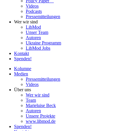
Policy Paper
Videos
Pod­casts
Pres­se­mit­tei­lun­gen
Wer wir sind
LibMod
Unser Team
Autoren
Ukraine Pro­gramm
LibMod Jobs
Kontakt
Spenden!
Kolumne
Medien
Pres­se­mit­tei­lun­gen
Videos
Über uns
Wer wir sind
Team
Marie­luise Beck
Autoren
Unsere Pro­jekte
www.libmod.de
Spenden!