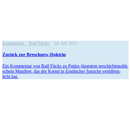
Kommentar
Ralf Fücks
14. Juli 2021
Zurück zur Breschnew-Doktrin
Ein Kom­men­tar von Ralf Fücks zu Putins jüngs­tem geschichts­po­li­ti­
schem Mani­fest, das der Kreml in Eng­li­scher Sprache ver­öf­fent­
licht hat.