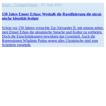
Essay
Gerhard Simon
25. Juni 2026
150 Jahre Emser Erlass: Weshalb die Rus­si­fi­zie­rung die ukrai­
ni­sche Iden­ti­tät festigte
Schon vor 150 Jahren ver­suchte Zar Alex­an­der II. mit seinem gehei­
men Emser Erlass die ukrai­ni­sche Sprache und Kultur zu ver­bie­ten.
Doch die Ein­schrän­kun­gen bewirk­ten das Gegen­teil. Auch die
Repres­sio­nen Wla­di­mir Putins gegen alles Ukrai­ni­sche sind zum
Schei­tern verurteilt.