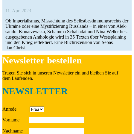
11. Apr. 2023
Ob Impe­ria­lis­mus, Miss­ach­tung des Selbst­be­stim­mungs­rechts der
Ukraine oder eine Mys­ti­fi­zie­rung Russ­lands – in einer von Alek­
san­dra Konar­zewska, Schamma Schaha­dat und Nina Weller her­
aus­ge­ge­be­nen Antho­lo­gie wird in 35 Texten über West­s­plai­ning
und den Krieg reflek­tiert. Eine Buch­re­zen­sion von Sebas­
tian Christ.
News­let­ter bestellen
Tragen Sie sich in unseren News­let­ter ein und bleiben Sie auf
dem Laufenden.
NEWSLETTER
Anrede
Vorname
Nach­name