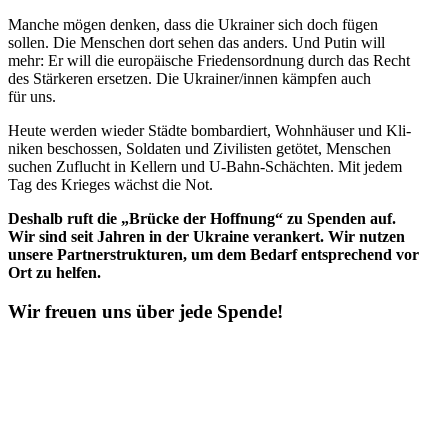
Manche mögen denken, dass die Ukrai­ner sich doch fügen
sollen. Die Men­schen dort sehen das anders. Und Putin will
mehr: Er will die euro­päi­sche Frie­dens­ord­nung durch das Recht
des Stär­ke­ren erset­zen. Die Ukrainer/​innen kämpfen auch
für uns.
Heute werden wieder Städte bom­bar­diert, Wohn­häu­ser und Kli­
ni­ken beschos­sen, Sol­da­ten und Zivi­lis­ten getötet, Men­schen
suchen Zuflucht in Kellern und U‑Bahn-Schäch­ten. Mit jedem
Tag des Krieges wächst die Not.
Deshalb ruft die „Brücke der Hoff­nung“ zu Spenden auf.
Wir sind seit Jahren in der Ukraine ver­an­kert. Wir nutzen
unsere Part­ner­struk­tu­ren, um dem Bedarf ent­spre­chend vor
Ort zu helfen.
Wir freuen uns über jede Spende!