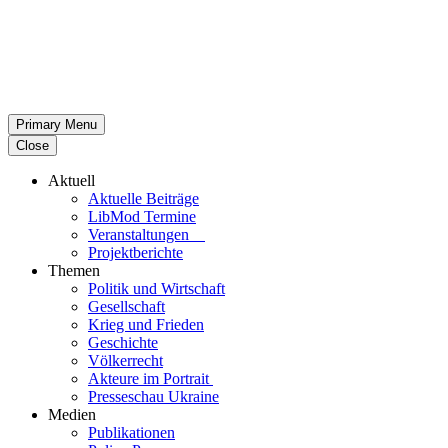
Primary Menu
Close
Aktuell
Aktu­elle Beiträge
LibMod Termine
Ver­an­stal­tun­gen
Pro­jekt­be­richte
Themen
Politik und Wirtschaft
Gesell­schaft
Krieg und Frieden
Geschichte
Völ­ker­recht
Akteure im Portrait
Pres­se­schau Ukraine
Medien
Publi­ka­tio­nen