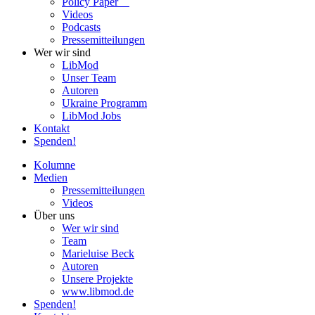
Policy Paper
Videos
Pod­casts
Pres­se­mit­tei­lun­gen
Wer wir sind
LibMod
Unser Team
Autoren
Ukraine Pro­gramm
LibMod Jobs
Kontakt
Spenden!
Kolumne
Medien
Pres­se­mit­tei­lun­gen
Videos
Über uns
Wer wir sind
Team
Marie­luise Beck
Autoren
Unsere Pro­jekte
www.libmod.de
Spenden!