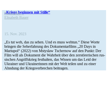
„Kriege begin­nen mit Stille“
Rezen­sion
Eli­sa­beth Bauer
15. Nov. 2023
„Es tut weh, das zu sehen. Und es muss wehtun.“ Diese Worte
bringen die Seh­erfah­rung des Doku­men­tar­films „20 Days in
Mariu­pol“ (2022) von Mstys­law Tscher­now auf den Punkt: Der
Film will als Doku­ment die Wahr­heit über den zer­stö­re­ri­schen rus­
si­schen Angriffs­krieg fest­hal­ten, das Wissen um das Leid der
Ukrai­ner und Ukrai­ne­rin­nen mit der Welt teilen und zu einer
Ahndung der Kriegs­ver­bre­chen beitragen.