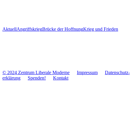
Aktuell
Angriffskrieg
Brücke der Hoffnung
Krieg und Frieden
© 2024 Zentrum Libe­rale Moderne
Impres­sum
Daten­schutz­
er­klä­rung
Spenden!
Kontakt