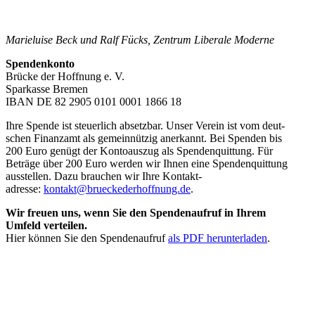
Marie­luise Beck und Ralf Fücks, Zentrum Libe­rale Moderne
Spen­den­konto
Brücke der Hoff­nung e. V.
Spar­kasse Bremen
IBAN DE 82 2905 0101 0001 1866 18
Ihre Spende ist steu­er­lich absetz­bar. Unser Verein ist vom deut­
schen Finanz­amt als gemein­nüt­zig aner­kannt. Bei Spenden bis
200 Euro genügt der Kon­to­aus­zug als Spen­den­quit­tung. Für
Beträge über 200 Euro werden wir Ihnen eine Spen­den­quit­tung
aus­stel­len. Dazu brau­chen wir Ihre Kon­takt­
adresse:
kontakt@brueckederhoffnung.de
.
Wir freuen uns, wenn Sie den Spen­den­auf­ruf in Ihrem
Umfeld verteilen.
Hier können Sie den Spen­den­auf­ruf
als PDF her­un­ter­la­den
.