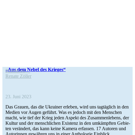
„Aus dem Nebel des Krieges“
Rezen­sion
Renate Zöller
23. Juni 2023
Das Grauen, das die Ukrai­ner erleben, wird uns tag­täg­lich in den
Medien vor Augen geführt. Was es jedoch mit den Men­schen
macht, wie tief der Krieg jeden Aspekt des Zusam­men­le­bens, der
Kultur und der mensch­li­chen Exis­tenz in den umkämpf­ten Gebie­
ten ver­än­dert, das kann keine Kamera erfas­sen. 17 Autoren und
Autorin­nen gewäh­ren uns in einer Antho­lo­gie Einblick.