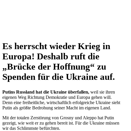
Es herrscht wieder Krieg in
Europa! Deshalb ruft die
„Brücke der Hoff­nung“ zu
Spenden für die Ukraine auf.
Putins Russ­land hat die Ukraine über­fal­len,
weil sie ihren
eigenen Weg Rich­tung Demo­kra­tie und Europa gehen will.
Denn eine frei­heit­li­che, wirt­schaft­lich erfolg­rei­che Ukraine sieht
Putin als größte Bedro­hung seiner Macht im eigenen Land.
Mit der totalen Zer­stö­rung von Grosny und Aleppo hat Putin
gezeigt, wie weit er zu gehen bereit ist. Für die Ukraine müssen
wir das Schlimmste befürchten.