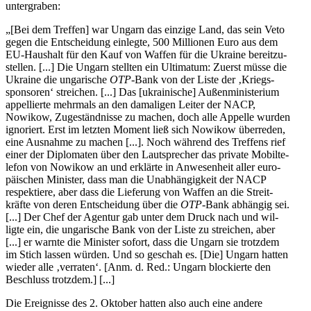
untergraben:
„[Bei dem Treffen] war Ungarn das einzige Land, das sein Veto
gegen die Ent­schei­dung ein­legte, 500 Mil­lio­nen Euro aus dem
EU-Haus­halt für den Kauf von Waffen für die Ukraine bereit­zu­
stel­len. [...] Die Ungarn stell­ten ein Ulti­ma­tum: Zuerst müsse die
Ukraine die unga­ri­sche
OTP
-Bank von der Liste der ‚Kriegs­
spon­so­ren‘ strei­chen. [...] Das [ukrai­ni­sche] Außen­mi­nis­te­rium
appel­lierte mehr­mals an den dama­li­gen Leiter der NACP,
Nowikow, Zuge­ständ­nisse zu machen, doch alle Appelle wurden
igno­riert. Erst im letzten Moment ließ sich Nowikow über­re­den,
eine Aus­nahme zu machen [...]. Noch während des Tref­fens rief
einer der Diplo­ma­ten über den Laut­spre­cher das private Mobil­te­
le­fon von Nowikow an und erklärte in Anwe­sen­heit aller euro­
päi­schen Minis­ter, dass man die Unab­hän­gig­keit der NACP
respek­tiere, aber dass die Lie­fe­rung von Waffen an die Streit­
kräfte von deren Ent­schei­dung über die
OTP
-Bank abhän­gig sei.
[...] Der Chef der Agentur gab unter dem Druck nach und wil­
ligte ein, die unga­ri­sche Bank von der Liste zu strei­chen, aber
[...] er warnte die Minis­ter sofort, dass die Ungarn sie trotz­dem
im Stich lassen würden. Und so geschah es. [Die] Ungarn hatten
wieder alle ‚ver­ra­ten‘. [Anm. d. Red.: Ungarn blo­ckierte den
Beschluss trotzdem.] [...]
Die Ereig­nisse des 2. Oktober hatten also auch eine andere