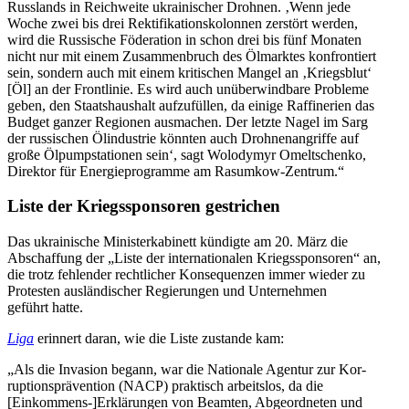
Russ­lands in Reich­weite ukrai­ni­scher Drohnen. ‚Wenn jede
Woche zwei bis drei Rek­ti­fi­ka­ti­ons­ko­lon­nen zer­stört werden,
wird die Rus­si­sche Föde­ra­tion in schon drei bis fünf Monaten
nicht nur mit einem Zusam­men­bruch des Ölmark­tes kon­fron­tiert
sein, sondern auch mit einem kri­ti­schen Mangel an ‚Kriegs­blut‘
[Öl] an der Front­li­nie. Es wird auch unüber­wind­bare Pro­bleme
geben, den Staats­haus­halt auf­zu­fül­len, da einige Raf­fi­ne­rien das
Budget ganzer Regio­nen aus­ma­chen. Der letzte Nagel im Sarg
der rus­si­schen Ölin­dus­trie könnten auch Droh­nen­an­griffe auf
große Ölpump­sta­tio­nen sein‘, sagt Wolo­dymyr Omelt­schenko,
Direk­tor für Ener­gie­pro­gramme am Rasumkow-Zentrum.“
Liste der Kriegs­spon­so­ren gestrichen
Das ukrai­ni­sche Minis­ter­ka­bi­nett kün­digte am 20. März die
Abschaf­fung der „Liste der inter­na­tio­na­len Kriegs­spon­so­ren“ an,
die trotz feh­len­der recht­li­cher Kon­se­quen­zen immer wieder zu
Pro­tes­ten aus­län­di­scher Regie­run­gen und Unter­neh­men
geführt hatte.
Liga
erin­nert daran, wie die Liste zustande kam:
„Als die Inva­sion begann, war die Natio­nale Agentur zur Kor­
rup­ti­ons­prä­ven­tion (NACP) prak­tisch arbeits­los, da die
[Einkommens-]Erklärungen von Beamten, Abge­ord­ne­ten und