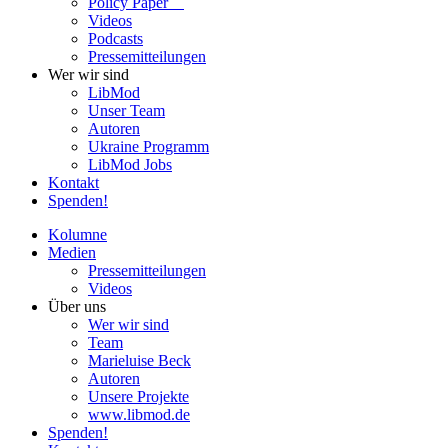
Policy Paper
Videos
Pod­casts
Pres­se­mit­tei­lun­gen
Wer wir sind
LibMod
Unser Team
Autoren
Ukraine Pro­gramm
LibMod Jobs
Kontakt
Spenden!
Kolumne
Medien
Pres­se­mit­tei­lun­gen
Videos
Über uns
Wer wir sind
Team
Marie­luise Beck
Autoren
Unsere Pro­jekte
www.libmod.de
Spenden!