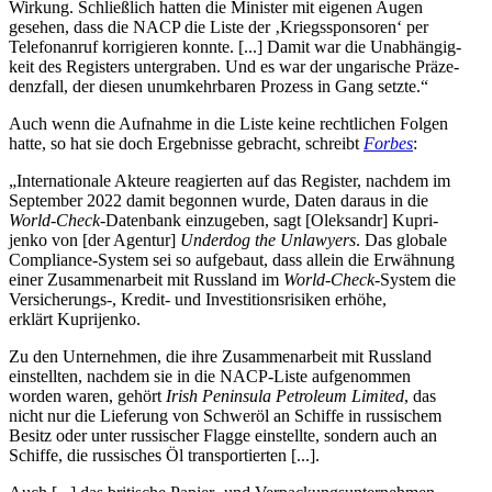
Wirkung. Schließ­lich hatten die Minis­ter mit eigenen Augen
gesehen, dass die NACP die Liste der ‚Kriegs­spon­so­ren‘ per
Tele­fon­an­ruf kor­ri­gie­ren konnte. [...] Damit war die Unab­hän­gig­
keit des Regis­ters unter­gra­ben. Und es war der unga­ri­sche Prä­ze­
denz­fall, der diesen unum­kehr­ba­ren Prozess in Gang setzte.“
Auch wenn die Auf­nahme in die Liste keine recht­li­chen Folgen
hatte, so hat sie doch Ergeb­nisse gebracht, schreibt
Forbes
:
„Inter­na­tio­nale Akteure reagier­ten auf das Regis­ter, nachdem im
Sep­tem­ber 2022 damit begon­nen wurde, Daten daraus in die
World-Check
-Daten­bank ein­zu­ge­ben, sagt [Olek­sandr] Kupri­
jenko von [der Agentur]
Under­dog the Unla­wy­ers
. Das globale
Com­pli­ance-System sei so auf­ge­baut, dass allein die Erwäh­nung
einer Zusam­men­ar­beit mit Russ­land im
World-Check
-System die
Versicherungs‑, Kredit- und Inves­ti­ti­ons­ri­si­ken erhöhe,
erklärt Kuprijenko.
Zu den Unter­neh­men, die ihre Zusam­men­ar­beit mit Russ­land
ein­stell­ten, nachdem sie in die NACP-Liste auf­ge­nom­men
worden waren, gehört
Irish Pen­in­sula Petro­leum Limited
, das
nicht nur die Lie­fe­rung von Schweröl an Schiffe in rus­si­schem
Besitz oder unter rus­si­scher Flagge ein­stellte, sondern auch an
Schiffe, die rus­si­sches Öl transportierten [...].