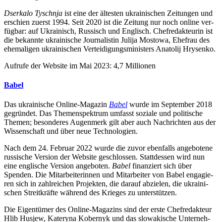
Dser­kalo Tyschnja
ist eine der ältes­ten ukrai­ni­schen Zei­tun­gen und
erschien zuerst 1994. Seit 2020 ist die Zeitung nur noch online ver­
füg­bar: auf Ukrai­nisch, Rus­sisch und Eng­lisch. Chef­re­dak­teu­rin ist
die bekannte ukrai­ni­sche Jour­na­lis­tin Julija Mostowa, Ehefrau des
ehe­ma­li­gen ukrai­ni­schen Ver­tei­di­gungs­mi­nis­ters Ana­to­lij Hrysenko.
Aufrufe der Website im Mai 2023: 4,7 Millionen
Babel
Das ukrai­ni­sche Online-Magazin
Babel
wurde im Sep­tem­ber 2018
gegrün­det. Das The­men­spek­trum umfasst soziale und poli­ti­sche
Themen; beson­de­res Augen­merk gilt aber auch Nach­rich­ten aus der
Wis­sen­schaft und über neue Technologien.
Nach dem 24. Februar 2022 wurde die zuvor eben­falls ange­bo­tene
rus­si­sche Version der Website geschlos­sen. Statt­des­sen wird nun
eine eng­li­sche Version ange­bo­ten.
Babel
finan­ziert sich über
Spenden. Die Mit­ar­bei­te­rin­nen und Mit­ar­bei­ter von Babel enga­gie­
ren sich in zahl­rei­chen Pro­jek­ten, die darauf abzie­len, die ukrai­ni­
schen Streit­kräfte während des Krieges zu unterstützen.
Die Eigen­tü­mer des Online-Maga­zins sind der erste Chef­re­dak­teur
Hlib Husjew, Kateryna Kober­nyk und das slo­wa­ki­sche Unter­neh­