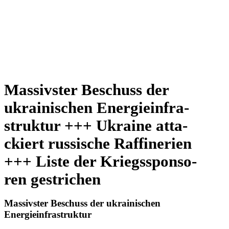
Mas­sivs­ter Beschuss der
ukrai­ni­schen Ener­gie­infra­
struk­tur +++ Ukraine atta­
ckiert rus­si­sche Raf­fi­ne­rien
+++ Liste der Kriegs­spon­so­
ren gestrichen
Mas­sivs­ter Beschuss der ukrai­ni­schen
Energieinfrastruktur