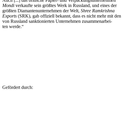
Auch [...] das bri­ti­sche Papier- und Ver­pa­ckungs­un­ter­neh­men
Mondi
ver­kaufte sein größtes Werk in Russ­land, und eines der
größten Dia­man­ten­un­ter­neh­men der Welt,
Shree Ram­krishna
Exports
(SRK), gab offi­zi­ell bekannt, dass es nicht mehr mit den
von Russ­land sank­tio­nier­ten Unter­neh­men zusam­men­ar­bei­
ten werde.“
Geför­dert durch: