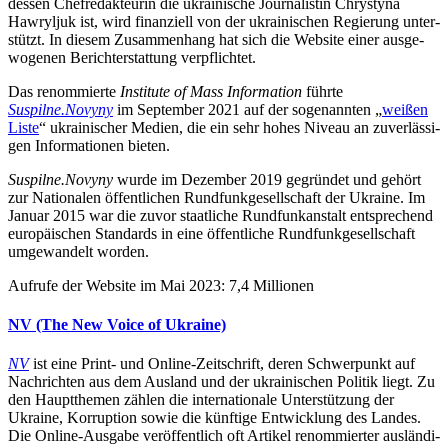
dessen Chef­re­dak­teu­rin die ukrai­ni­sche Jour­na­lis­tin Chry­styna
Hawryl­juk ist, wird finan­zi­ell von der ukrai­ni­schen Regie­rung unter­
stützt. In diesem Zusam­men­hang hat sich die Website einer aus­ge­
wo­ge­nen Bericht­erstat­tung verpflichtet.
Das renom­mierte
Insti­tute of Mass Infor­ma­tion
führte
Suspilne.Novyny
im Sep­tem­ber 2021 auf der soge­nann­ten „
weißen
Liste
“ ukrai­ni­scher Medien, die ein sehr hohes Niveau an zuver­läs­si­
gen Infor­ma­tio­nen bieten.
Suspilne.Novyny
wurde im Dezem­ber 2019 gegrün­det und gehört
zur Natio­na­len öffent­li­chen Rund­funk­ge­sell­schaft der Ukraine. Im
Januar 2015 war die zuvor staat­li­che Rund­funk­an­stalt ent­spre­chend
euro­päi­schen Stan­dards in eine öffent­li­che Rund­funk­ge­sell­schaft
umge­wan­delt worden.
Aufrufe der Website im Mai 2023: 7,4 Millionen
NV (The New Voice of Ukraine)
NV
ist eine Print- und Online-Zeit­schrift, deren Schwer­punkt auf
Nach­rich­ten aus dem Ausland und der ukrai­ni­schen Politik liegt. Zu
den Haupt­the­men zählen die inter­na­tio­nale Unter­stüt­zung der
Ukraine, Kor­rup­tion sowie die künf­tige Ent­wick­lung des Landes.
Die Online-Ausgabe ver­öf­fent­lich oft Artikel renom­mier­ter aus­län­di­