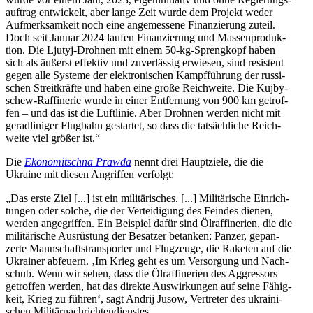
auf­trag ent­wi­ckelt, aber lange Zeit wurde dem Projekt weder
Auf­merk­sam­keit noch eine ange­mes­sene Finan­zie­rung zuteil.
Doch seit Januar 2024 laufen Finan­zie­rung und Mas­sen­pro­duk­
tion. Die Ljutyj-Drohnen mit einem 50-kg-Spreng­kopf haben
sich als äußerst effek­tiv und zuver­läs­sig erwie­sen, sind resis­tent
gegen alle Systeme der elek­tro­ni­schen Kampf­füh­rung der rus­si­
schen Streit­kräfte und haben eine große Reich­weite. Die Kuj­by­
schew-Raf­fi­ne­rie wurde in einer Ent­fer­nung von 900 km getrof­
fen – und das ist die Luft­li­nie. Aber Drohnen werden nicht mit
gerad­li­ni­ger Flug­bahn gestar­tet, so dass die tat­säch­li­che Reich­
weite viel größer ist.“
Die
Eko­no­mit­schna Prawda
nennt drei Haupt­ziele, die die
Ukraine mit diesen Angrif­fen verfolgt:
„Das erste Ziel [...] ist ein mili­tä­ri­sches. [...] Mili­tä­ri­sche Ein­rich­
tun­gen oder solche, die der Ver­tei­di­gung des Feindes dienen,
werden ange­grif­fen. Ein Bei­spiel dafür sind Ölraf­fi­ne­rien, die die
mili­tä­ri­sche Aus­rüs­tung der Besat­zer betan­ken: Panzer, gepan­
zerte Mann­schafts­trans­por­ter und Flug­zeuge, die Raketen auf die
Ukrai­ner abfeu­ern. ‚Im Krieg geht es um Ver­sor­gung und Nach­
schub. Wenn wir sehen, dass die Ölraf­fi­ne­rien des Aggres­sors
getrof­fen werden, hat das direkte Aus­wir­kun­gen auf seine Fähig­
keit, Krieg zu führen‘, sagt Andrij Jusow, Ver­tre­ter des ukrai­ni­
schen Militärnachrichtendienstes.