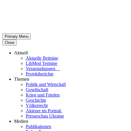
Primary Menu
Close
Aktuell
Aktu­elle Beiträge
LibMod Termine
Ver­an­stal­tun­gen
Pro­jekt­be­richte
Themen
Politik und Wirtschaft
Gesell­schaft
Krieg und Frieden
Geschichte
Völ­ker­recht
Akteure im Portrait
Pres­se­schau Ukraine
Medien
Publi­ka­tio­nen