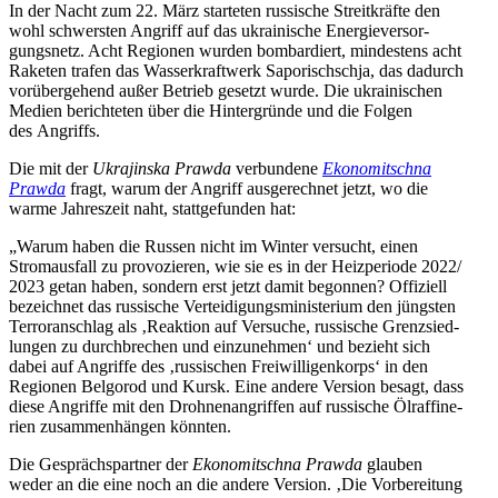
In der Nacht zum 22. März star­te­ten rus­si­sche Streit­kräfte den
wohl schwers­ten Angriff auf das ukrai­ni­sche Ener­gie­ver­sor­
gungs­netz. Acht Regio­nen wurden bom­bar­diert, min­des­tens acht
Raketen trafen das Was­ser­kraft­werk Sapo­rischschja, das dadurch
vor­über­ge­hend außer Betrieb gesetzt wurde. Die ukrai­ni­schen
Medien berich­te­ten über die Hin­ter­gründe und die Folgen
des Angriffs.
Die mit der
Ukra­jinska Prawda
ver­bun­dene
Eko­no­mit­schna
Prawda
fragt, warum der Angriff aus­ge­rech­net jetzt, wo die
warme Jah­res­zeit naht, statt­ge­fun­den hat:
„Warum haben die Russen nicht im Winter ver­sucht, einen
Strom­aus­fall zu pro­vo­zie­ren, wie sie es in der Heiz­pe­ri­ode 2022/​
2023 getan haben, sondern erst jetzt damit begon­nen? Offi­zi­ell
bezeich­net das rus­si­sche Ver­tei­di­gungs­mi­nis­te­rium den jüngs­ten
Ter­ror­an­schlag als ‚Reak­tion auf Ver­su­che, rus­si­sche Grenz­sied­
lun­gen zu durch­bre­chen und ein­zu­neh­men‘ und bezieht sich
dabei auf Angriffe des ‚rus­si­schen Frei­wil­li­gen­korps‘ in den
Regio­nen Bel­go­rod und Kursk. Eine andere Version besagt, dass
diese Angriffe mit den Droh­nen­an­grif­fen auf rus­si­sche Ölraf­fi­ne­
rien zusam­men­hän­gen könnten.
Die Gesprächs­part­ner der
Eko­no­mit­schna Prawda
glauben
weder an die eine noch an die andere Version. ‚Die Vor­be­rei­tung