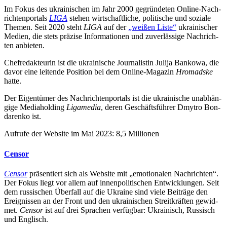
Im Fokus des ukrai­ni­schen im Jahr 2000 gegrün­de­ten Online-Nach­
rich­ten­por­tals
LIGA
stehen wirt­schaft­li­che, poli­ti­sche und soziale
Themen. Seit 2020 steht
LIGA
auf der
„weißen Liste“
ukrai­ni­scher
Medien, die stets präzise Infor­ma­tio­nen und zuver­läs­sige Nach­rich­
ten anbieten.
Chef­re­dak­teu­rin ist die ukrai­ni­sche Jour­na­lis­tin Julija Bankowa, die
davor eine lei­tende Posi­tion bei dem Online-Magazin
Hro­madske
hatte.
Der Eigen­tü­mer des Nach­rich­ten­por­tals ist die ukrai­ni­sche unab­hän­
gige Media­hol­ding
Liga­me­dia
, deren Geschäfts­füh­rer Dmytro Bon­
da­renko ist.
Aufrufe der Website im Mai 2023: 8,5 Millionen
Censor
Censor
prä­sen­tiert sich als Website mit „emo­tio­na­len Nach­rich­ten“.
Der Fokus liegt vor allem auf innen­po­li­ti­schen Ent­wick­lun­gen. Seit
dem rus­si­schen Über­fall auf die Ukraine sind viele Bei­träge den
Ereig­nis­sen an der Front und den ukrai­ni­schen Streit­kräf­ten gewid­
met.
Censor
ist auf drei Spra­chen ver­füg­bar: Ukrai­nisch, Rus­sisch
und Englisch.