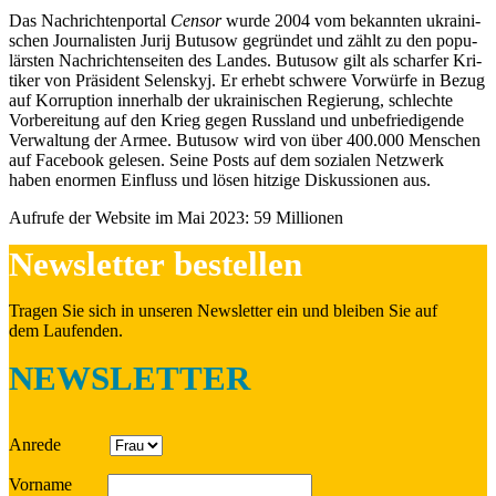
Das Nach­rich­ten­por­tal
Censor
wurde 2004 vom bekann­ten ukrai­ni­
schen Jour­na­lis­ten Jurij Butusow gegrün­det und zählt zu den popu­
lärs­ten Nach­rich­ten­sei­ten des Landes. Butusow gilt als schar­fer Kri­
ti­ker von Prä­si­dent Selen­skyj. Er erhebt schwere Vor­würfe in Bezug
auf Kor­rup­tion inner­halb der ukrai­ni­schen Regie­rung, schlechte
Vor­be­rei­tung auf den Krieg gegen Russ­land und unbe­frie­di­gende
Ver­wal­tung der Armee. Butusow wird von über 400.000 Men­schen
auf Face­book gelesen. Seine Posts auf dem sozia­len Netz­werk
haben enormen Ein­fluss und
lösen hitzige Dis­kus­sio­nen aus.
Aufrufe der Website im Mai 2023: 59 Millionen
News­let­ter bestellen
Tragen Sie sich in unseren News­let­ter ein und bleiben Sie auf
dem Laufenden.
NEWSLETTER
Anrede
Vorname