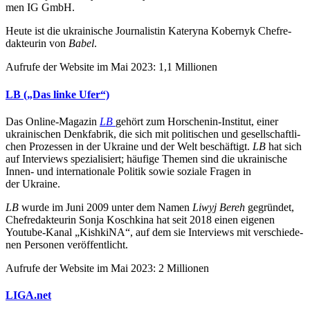
men IG GmbH.
Heute ist die ukrai­ni­sche Jour­na­listin Kateryna Kober­nyk Chef­re­
dak­teurin von
Babel
.
Aufrufe der Website im Mai 2023: 1,1 Millionen
LB („Das linke Ufer“)
Das Online-Magazin
LB
gehört zum Hor­schenin-Insti­tut, einer
ukrai­ni­schen Denk­fa­brik, die sich mit poli­ti­schen und gesell­schaft­li­
chen Pro­zes­sen in der Ukraine und der Welt beschäf­tigt.
LB
hat sich
auf Inter­views spe­zia­li­siert; häufige Themen sind die ukrai­ni­sche
Innen- und inter­na­tio­nale Politik sowie soziale Fragen in
der Ukraine.
LB
wurde im Juni 2009 unter dem Namen
Liwyj Bereh
gegrün­det,
Chef­re­dak­teu­rin Sonja Kosch­kina hat seit 2018 einen eigenen
Youtube-Kanal „Kish­kiNA“, auf dem sie Inter­views mit ver­schie­de­
nen Per­so­nen veröffentlicht.
Aufrufe der Website im Mai 2023: 2 Millionen
LIGA.net