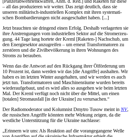
[Pan­zer­ab­wehr­lenk­waf­fen, Anm. d. Red.] und Raketen für diese
– all das pro­du­zie­ren wir weiter. Das zeigt deut­lich, dass sie
unseren mili­tä­risch-indus­tri­el­len Komplex mit ihren sys­te­ma­ti­
schen Bom­bar­die­run­gen nicht aus­ge­schal­tet haben. [...]
Jetzt brauch­ten sie drin­gend einen Erfolg. Deshalb ver­la­ger­ten sie
ihre Anstren­gun­gen vom indus­tri­el­len Sektor auf die Strom­erzeu­
gung. 44 Tage lang hortete der Kreml [Raketen-] Nach­schub, um
den Ener­gie­sek­tor anzu­grei­fen – um erneut Trans­for­ma­to­ren zu
zer­stö­ren und die Zivil­be­völ­ke­rung in ihren Woh­nun­gen des
Stroms zu berauben.
Wenn das die Antwort auf den Rück­gang ihrer Ölför­de­rung um
10 Prozent ist, dann werden wir das [die Angriffe] aus­hal­ten. Wir
haben es im letzten Winter aus­ge­hal­ten, und wir werden es auch
jetzt tun. Trans­for­ma­to­ren und Maschi­nen­räume wurden bereits
wie­der­auf­ge­baut, und es wird alles so aus­ge­hen wie beim letzten
Mal. Der Kreml verfügt noch nicht über die Mittel, um einen
[totalen] Strom­aus­fall [in der Ukraine] zu verursachen.“
Der Radio­mo­de­ra­tor und Kolum­nist Dmytro Tusow meint in
NV
,
die rus­si­schen Angriffe könnten mehr Wirkung zeigen, da die
west­li­che Unter­stüt­zung für die Ukraine nachlasse:
„Erin­nern wir uns: Als Reak­tion auf die vor­an­ge­gan­gene Welle
von Angrif­fen auf die ukrai­ni­sche Infra­struk­tur erhielt die