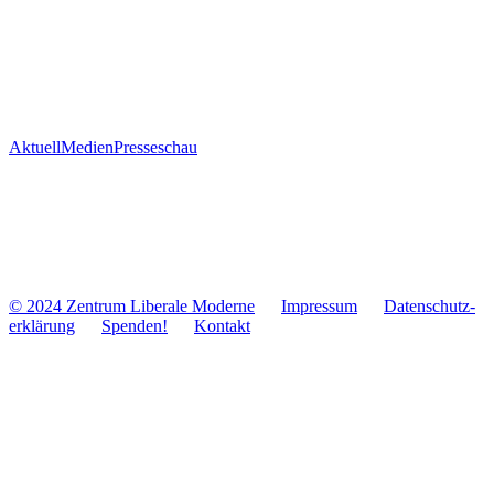
Aktuell
Medien
Presseschau
© 2024 Zentrum Libe­rale Moderne
Impres­sum
Daten­schutz­
er­klä­rung
Spenden!
Kontakt