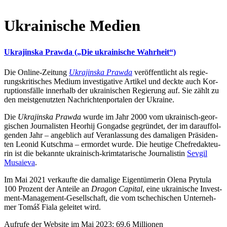
Ukrai­ni­sche Medien
Ukra­jinska Prawda („Die ukrai­ni­sche Wahrheit“)
Die Online-Zeitung
Ukra­jinska Prawda
ver­öf­fent­licht als regie­
rungs­kri­ti­sches Medium inves­ti­ga­tive Artikel und deckte auch Kor­
rup­ti­ons­fälle inner­halb der ukrai­ni­schen Regie­rung auf. Sie zählt zu
den meist­ge­nutz­ten Nach­rich­ten­por­ta­len der Ukraine.
Die
Ukra­jinska Prawda
wurde im Jahr 2000 vom ukrai­nisch-geor­
gi­schen Jour­na­lis­ten Heorhij Gon­gadse gegrün­det, der im dar­auf­fol­
gen­den Jahr – angeb­lich auf Ver­an­las­sung des dama­li­gen Prä­si­den­
ten Leonid Kut­schma – ermor­det wurde. Die heutige Chef­re­dak­teu­
rin ist die bekannte ukrai­nisch-krim­ta­ta­ri­sche Jour­na­lis­tin
Sevgil
Mus­aieva
.
Im Mai 2021 ver­kaufte die dama­lige Eigen­tü­me­rin Olena Prytula
100 Prozent der Anteile an
Dragon Capital
, eine ukrai­ni­sche Invest­
ment-Manage­ment-Gesell­schaft, die vom tsche­chi­schen Unter­neh­
mer Tomáš Fiala gelei­tet wird.
Aufrufe der Website im Mai 2023: 69,6 Millionen