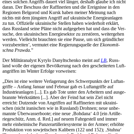
eines solchen Angriffs dauert viel länger, deshalb glaube ich nicht
daran. Der Beschuss der Raf­fi­ne­rien und die Ereig­nisse in den
Regio­nen Bel­go­rod und Kursk haben meiner Meinung nach
nichts mit dem jüngs­ten Angriff auf ukrai­ni­sche Ener­gie­an­la­gen
zu tun. Offi­zi­elle ukrai­ni­sche Stellen haben wie­der­holt erklärt,
dass Russ­land seine Pläne nicht auf­ge­ge­ben hat und dass die Ver­
su­che, den ukrai­ni­schen Ener­gie­sek­tor zu zer­stö­ren, wei­ter­ge­hen
werden. Viel­leicht brauch­ten sie eine Pause, um sich gründ­li­cher
vor­zu­be­rei­ten’, ver­mu­tet eine Regie­rungs­quelle der
Eko­no­mit­
schna Prawda
.”
Der Mili­tär­ana­lyst Kyrylo Dany­lt­schenko meint auf
LB
, Russ­
land wolle der eigenen Bevöl­ke­rung nach den geschei­ter­ten Luft­
an­grif­fen im Winter Erfolge vorweisen:
„Dies ist eine weitere Ver­la­ge­rung des Schwer­punkts der Luft­an­
griffe – Anfang Januar und Februar gab es Luft­an­griffe auf
Indus­trie­an­la­gen [...]. Es gab Tote unter den Arbei­tern und aus­ge­
brannte Werk­stät­ten [...]. Aber der Feind hat sein Ziel nicht
erreicht: Dut­zende von Angrif­fen auf Raf­fi­ne­rien mit ukrai­ni­
schen (nicht ira­ni­schen wie in Russ­land) Drohnen; neue unbe­
mannte Über­was­ser­boote; eine neue ‚Bohdana‘ 4.0 [ein Artil­le­
rie­ge­schütz, Anm. d. Red.] auf neuem Fahr­ge­stell und immer
mehr ein­hei­mi­sche Pan­zer­ar­til­le­rie­sys­teme in der Armee; erhöhte
Pro­duk­tion von sowje­ti­schen Kali­bern (122 und 152); ‚Stuhna‘