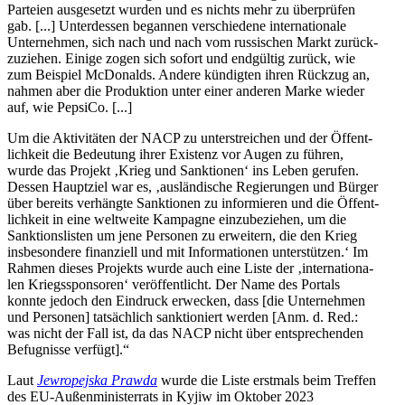
Par­teien aus­ge­setzt wurden und es nichts mehr zu über­prü­fen
gab. [...] Unter­des­sen began­nen ver­schie­dene inter­na­tio­nale
Unter­neh­men, sich nach und nach vom rus­si­schen Markt zurück­
zu­zie­hen. Einige zogen sich sofort und end­gül­tig zurück, wie
zum Bei­spiel McDo­nalds. Andere kün­dig­ten ihren Rückzug an,
nahmen aber die Pro­duk­tion unter einer anderen Marke wieder
auf, wie PepsiCo. [...]
Um die Akti­vi­tä­ten der NACP zu unter­strei­chen und der Öffent­
lich­keit die Bedeu­tung ihrer Exis­tenz vor Augen zu führen,
wurde das Projekt ‚Krieg und Sank­tio­nen‘ ins Leben gerufen.
Dessen Haupt­ziel war es, ‚aus­län­di­sche Regie­run­gen und Bürger
über bereits ver­hängte Sank­tio­nen zu infor­mie­ren und die Öffent­
lich­keit in eine welt­weite Kam­pa­gne ein­zu­be­zie­hen, um die
Sank­ti­ons­lis­ten um jene Per­so­nen zu erwei­tern, die den Krieg
ins­be­son­dere finan­zi­ell und mit Infor­ma­tio­nen unter­stüt­zen.‘ Im
Rahmen dieses Pro­jekts wurde auch eine Liste der ‚inter­na­tio­na­
len Kriegs­spon­so­ren‘ ver­öf­fent­licht. Der Name des Portals
konnte jedoch den Ein­druck erwe­cken, dass [die Unter­neh­men
und Per­so­nen] tat­säch­lich sank­tio­niert werden [Anm. d. Red.:
was nicht der Fall ist, da das NACP nicht über ent­spre­chen­den
Befug­nisse verfügt].“
Laut
Jew­ro­pe­jska Prawda
wurde die Liste erst­mals beim Treffen
des EU-Außen­mi­nis­ter­rats in Kyjiw im Oktober 2023