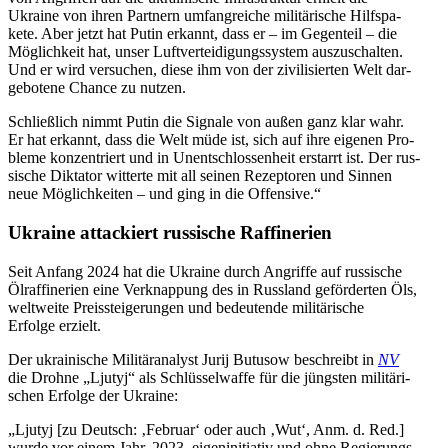
Ukraine von ihren Part­nern umfang­rei­che mili­tä­ri­sche Hilfs­pa­
kete. Aber jetzt hat Putin erkannt, dass er – im Gegen­teil – die
Mög­lich­keit hat, unser Luft­ver­tei­di­gungs­sys­tem aus­zu­schal­ten.
Und er wird ver­su­chen, diese ihm von der zivi­li­sier­ten Welt dar­
ge­bo­tene Chance zu nutzen.
Schließ­lich nimmt Putin die Signale von außen ganz klar wahr.
Er hat erkannt, dass die Welt müde ist, sich auf ihre eigenen Pro­
bleme kon­zen­triert und in Unent­schlos­sen­heit erstarrt ist. Der rus­
si­sche Dik­ta­tor wit­terte mit all seinen Rezep­to­ren und Sinnen
neue Mög­lich­kei­ten – und ging in die Offensive.“
Ukraine atta­ckiert rus­si­sche Raffinerien
Seit Anfang 2024 hat die Ukraine durch Angriffe auf rus­si­sche
Ölraf­fi­ne­rien eine Ver­knap­pung des in Russ­land geför­der­ten Öls,
welt­weite Preis­stei­ge­run­gen und bedeu­tende mili­tä­ri­sche
Erfolge erzielt.
Der ukrai­ni­sche Mili­tär­ana­lyst Jurij Butusow beschreibt in
NV
die Drohne „Ljutyj“ als Schlüs­sel­waffe für die jüngs­ten mili­tä­ri­
schen Erfolge der Ukraine:
„Ljutyj [zu Deutsch: ‚Februar‘ oder auch ‚Wut‘, Anm. d. Red.]
wurde vor einem Jahr, 2023, eigen­in­itia­tiv und ohne Regie­rungs­