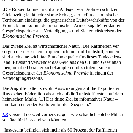
‚Die Russen können nicht alle Anlagen vor Drohnen schüt­zen.
Gleich­zei­tig lenkt jeder starke Schlag, der tief in das rus­si­sche
Ter­ri­to­rium ein­dringt, die geg­ne­ri­schen Luft­ab­wehr­kräfte von der
Front ab und kommt der ukrai­ni­schen Armee zugute‘, erklärt ein
Gesprächs­part­ner aus Ver­tei­di­gungs- und Sicher­heits­krei­sen der
Eko­no­mit­schna Prawda
.
Das zweite Ziel ist wirt­schaft­li­cher Natur. ‚Die Raf­fi­ne­rien ver­
sor­gen die rus­si­schen Truppen nicht nur mit Treib­stoff, sondern
sind auch eine wich­tige Ein­nah­me­quelle für dieses Tank­stel­len­
land. Russ­land ver­wen­det das Geld aus den Öl- und Gas­ein­nah­
men, um die Ukrai­ner zu bekämp­fen und zu töten‘, so ein
Gesprächs­part­ner der
Eko­no­mit­schna Prawda
in einem der
Verteidigungsressorts.
Die Angriffe hätten sowohl Aus­wir­kun­gen auf die Exporte der
Rus­si­schen Föde­ra­tion als auch auf die Treib­stoff­kos­ten auf dem
hei­mi­schen Markt. [...] Das dritte Ziel ist infor­ma­ti­ver Natur –
und kann einer der Fak­to­ren für den Sieg sein.“
LB
ver­sucht derweil vor­her­zu­sa­gen, wie schäd­lich solche Mili­tär­
schläge für Russ­land sein könnten:
„Ins­ge­samt befin­den sich mehr als 60 Prozent der Raf­fi­ne­rien