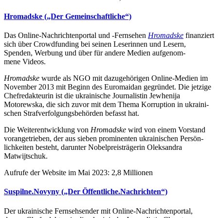
Hro­madske („Der Gemeinschaftliche“)
Das Online-Nach­rich­ten­por­tal und ‑Fern­se­hen
Hro­madske
finan­ziert
sich über Crowd­fun­ding bei seinen Lese­rin­nen und Lesern,
Spenden, Werbung und über für andere Medien auf­ge­nom­
mene Videos.
Hro­madske
wurde als NGO mit dazu­ge­hö­ri­gen Online-Medien im
Novem­ber 2013 mit Beginn des Euro­mai­dan gegrün­det. Die jetzige
Chef­re­dak­teu­rin ist die ukrai­ni­sche Jour­na­lis­tin Jewhe­nija
Motorewska, die sich zuvor mit dem Thema Kor­rup­tion in ukrai­ni­
schen Straf­ver­fol­gungs­be­hör­den befasst hat.
Die Wei­ter­ent­wick­lung von
Hro­madske
wird von einem Vor­stand
vor­an­ge­trie­ben, der aus sieben pro­mi­nen­ten ukrai­ni­schen Per­sön­
lich­kei­ten besteht, dar­un­ter Nobel­preis­trä­ge­rin Olek­san­dra
Matwijtschuk.
Aufrufe der Website im Mai 2023: 2,8 Millionen
Suspilne.Novyny („Der Öffentliche.Nachrichten“)
Der ukrai­ni­sche Fern­seh­sen­der mit Online-Nach­rich­ten­por­tal,