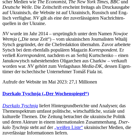
scher Medien wie
The Eco­no­mist
,
The New York Times
,
BBC
und
Deut­sche Welle
. Die Zeit­schrift erscheint frei­tags als Druck­aus­gabe
auf Ukrai­nisch, die Website ist auf Ukrai­nisch, Rus­sisch und Eng­
lisch ver­füg­bar.
NV
gilt als eine der zuver­läs­sigs­ten Nach­rich­ten­
quel­len in der Ukraine.
NV
wurde im Jahr 2014 – ursprüng­lich unter dem Namen
Nowjoe
Wremja
(„Die neue Zeit“) – vom ukrai­ni­schen Jour­na­lis­ten Witalij
Sytsch gegrün­det, der die Chef­re­dak­tion über­nahm. Zuvor arbei­tete
Sytsch bei dem eben­falls popu­lä­ren Magazin
Kor­re­spon­dent
. Er
verließ
Kor­re­spon­dent
, nachdem es an Serhij Kur­tschenko – einen
Janu­ko­wytsch nahe­ste­hen­den Olig­ar­chen aus Charkiw – ver­kauft
worden war.
NV
gehört zum Ver­lags­haus
Media-DK
, dessen Eigen­
tü­mer der tsche­chi­sche Unter­neh­mer Tomáš Fiala ist.
Aufrufe der Website im Mai 2023: 27,1 Millionen
Dser­kalo Tyschnja („Der Wochenspiegel“)
Dser­kalo Tyschnja
liefert Hin­ter­grund­be­richte und Ana­ly­sen; das
The­men­spek­trum umfasst poli­ti­sche, wirt­schaft­li­che, soziale und
kul­tu­relle Themen. Die Zeitung betrach­tet die ukrai­ni­sche Politik
und deren Akteure in einem inter­na­tio­na­len Zusam­men­hang.
Dser­
kalo Tyschnja
steht auf der
„weißen Liste“
ukrai­ni­scher Medien, die
zuver­läs­sige Infor­ma­tio­nen liefern.