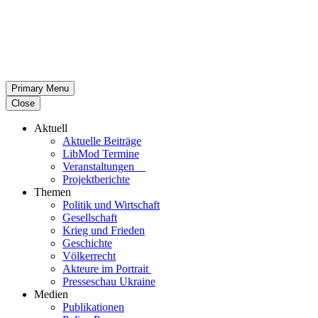
Primary Menu
Close
Aktuell
Aktu­elle Beiträge
LibMod Termine
Ver­an­stal­tun­gen
Pro­jekt­be­richte
Themen
Politik und Wirtschaft
Gesell­schaft
Krieg und Frieden
Geschichte
Völ­ker­recht
Akteure im Portrait
Pres­se­schau Ukraine
Medien
Publi­ka­tio­nen