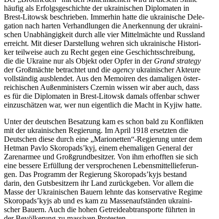
häufig als Erfolgs­ge­schichte der ukrai­ni­schen Diplo­ma­ten in
Brest-Litowsk beschrie­ben. Immer­hin hatte die ukrai­ni­sche Dele­
ga­tion nach harten Ver­hand­lun­gen die Aner­ken­nung der ukrai­ni­
schen Unab­hän­gig­keit durch alle vier Mit­tel­mächte und Russ­land
erreicht. Mit dieser Dar­stel­lung wehren sich ukrai­ni­sche His­to­ri­
ker teil­weise auch zu Recht gegen eine Geschichts­schrei­bung,
die die Ukraine nur als Objekt oder Opfer in der
Grand stra­tegy
der Groß­mächte betrach­tet und die
agency
ukrai­ni­scher Akteure
voll­stän­dig aus­blen­det. Aus den Memoi­ren des dama­li­gen öster­
rei­chi­schen Außen­mi­nis­ters Czernin wissen wir aber auch, dass
es für die Diplo­ma­ten in Brest-Litowsk damals offen­bar schwer
ein­zu­schät­zen war, wer nun eigent­lich die Macht in Kyjiw hatte.
Unter der deut­schen Besat­zung kam es schon bald zu Kon­flik­ten
mit der ukrai­ni­schen Regie­rung. Im April 1918 ersetz­ten die
Deut­schen diese durch eine „Marionetten“-Regierung unter dem
Hetman Pavlo Skoropads’kyj, einem ehe­ma­li­gen General der
Zaren­ar­mee und Groß­grund­be­sit­zer. Von ihm erhoff­ten sie sich
eine bessere Erfül­lung der ver­spro­che­nen Lebens­mit­tel­lie­fe­run­
gen. Das Pro­gramm der Regie­rung Skoropads’kyjs bestand
darin, den Guts­be­sit­zern ihr Land zurück­ge­ben. Vor allem die
Masse der Ukrai­ni­schen Bauern lehnte das kon­ser­va­tive Regime
Skoropads’kyjs ab und es kam zu Mas­sen­auf­stän­den ukrai­ni­
scher Bauern. Auch die hohen Getrei­de­ab­trans­porte führten in
der Bevöl­ke­rung zu mas­si­ven Protesten.