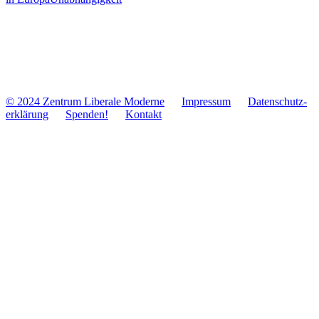
© 2024 Zentrum Libe­rale Moderne
Impres­sum
Daten­schutz­
er­klä­rung
Spenden!
Kontakt