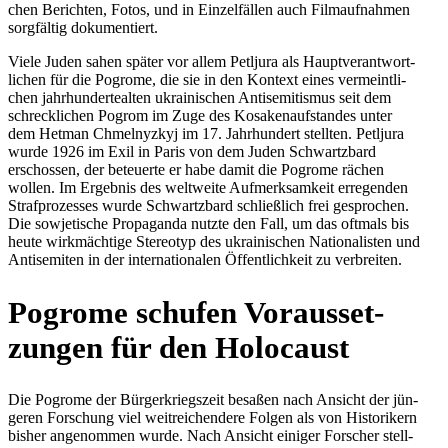
chen Berich­ten, Fotos, und in Ein­zel­fäl­len auch Film­auf­nah­men
sorg­fäl­tig dokumentiert.
Viele Juden sahen später vor allem Petl­jura als Haupt­ver­ant­wort­
li­chen für die Pogrome, die sie in den Kontext eines ver­meint­li­
chen jahr­hun­der­te­al­ten ukrai­ni­schen Anti­se­mi­tis­mus seit dem
schreck­li­chen Pogrom im Zuge des Kosa­ken­auf­stan­des unter
dem Hetman Chmel­nyz­kyj im 17. Jahr­hun­dert stell­ten. Petl­jura
wurde 1926 im Exil in Paris von dem Juden Schwartzbard
erschos­sen, der beteu­erte er habe damit die Pogrome rächen
wollen. Im Ergeb­nis des welt­weite Auf­merk­sam­keit erre­gen­den
Straf­pro­zes­ses wurde Schwartzbard schließ­lich frei gespro­chen.
Die sowje­ti­sche Pro­pa­ganda nutzte den Fall, um das oftmals bis
heute wirk­mäch­tige Ste­reo­typ des ukrai­ni­schen Natio­na­lis­ten und
Anti­se­mi­ten in der inter­na­tio­na­len Öffent­lich­keit zu verbreiten.
Pogrome schufen Vor­aus­set­
zun­gen für den Holocaust
Die Pogrome der Bür­ger­kriegs­zeit besaßen nach Ansicht der jün­
ge­ren For­schung viel weit­rei­chen­dere Folgen als von His­to­ri­kern
bisher ange­nom­men wurde. Nach Ansicht einiger For­scher stell­