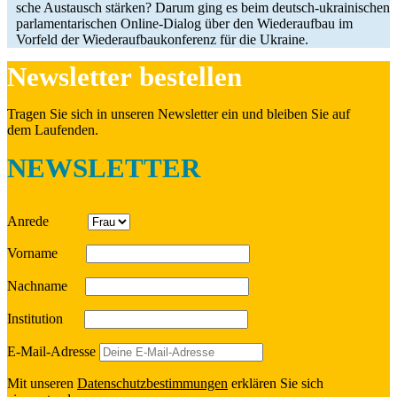
sche Aus­tausch stärken? Darum ging es beim deutsch-ukrai­­ni­­schen
par­la­men­ta­ri­schen Online-Dialog über den Wie­der­auf­bau im
Vorfeld der Wie­der­auf­bau­kon­fe­renz für die Ukraine.
News­let­ter bestellen
Tragen Sie sich in unseren News­let­ter ein und bleiben Sie auf
dem Laufenden.
NEWSLETTER
Anrede
Vorname
Nach­name
Insti­tu­tion
E‑Mail-Adresse
Mit unseren
Daten­schutz­be­stim­mun­gen
erklä­ren Sie sich