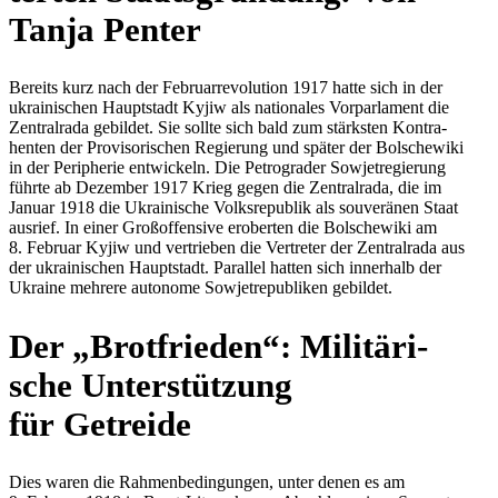
Tanja Penter
Bereits kurz nach der Febru­ar­re­vo­lu­tion 1917 hatte sich in der
ukrai­ni­schen Haupt­stadt Kyjiw als natio­na­les Vor­par­la­ment die
Zen­tral­rada gebil­det. Sie sollte sich bald zum stärks­ten Kon­tra­
hen­ten der Pro­vi­so­ri­schen Regie­rung und später der Bol­sche­wiki
in der Peri­phe­rie ent­wi­ckeln. Die Petro­gra­der Sowjet­re­gie­rung
führte ab Dezem­ber 1917 Krieg gegen die Zen­tral­rada, die im
Januar 1918 die Ukrai­ni­sche Volks­re­pu­blik als sou­ve­rä­nen Staat
ausrief. In einer Groß­of­fen­sive erober­ten die Bol­sche­wiki am
8. Februar Kyjiw und ver­trie­ben die Ver­tre­ter der Zen­tral­rada aus
der ukrai­ni­schen Haupt­stadt. Par­al­lel hatten sich inner­halb der
Ukraine mehrere auto­nome Sowjet­re­pu­bli­ken gebildet.
Der „Brot­frie­den“: Mili­tä­ri­
sche Unter­stüt­zung
für Getreide
Dies waren die Rah­men­be­din­gun­gen, unter denen es am