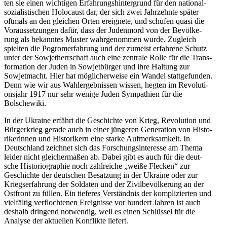
ten sie einen wich­ti­gen Erfah­rungs­hin­ter­grund für den natio­nal­
so­zia­lis­ti­schen Holo­caust dar, der sich zwei Jahr­zehnte später
oftmals an den glei­chen Orten ereig­nete, und schufen quasi die
Vor­aus­set­zun­gen dafür, dass der Juden­mord von der Bevöl­ke­
rung als bekann­tes Muster wahr­ge­nom­men wurde. Zugleich
spiel­ten die Pogrom­er­fah­rung und der zumeist erfah­rene Schutz
unter der Sowjet­herr­schaft auch eine zen­trale Rolle für die Trans­
for­ma­tion der Juden in Sowjet­bür­ger und ihre Haltung zur
Sowjet­macht. Hier hat mög­li­cher­weise ein Wandel statt­ge­fun­den.
Denn wie wir aus Wahl­er­geb­nis­sen wissen, hegten im Revo­lu­ti­
ons­jahr 1917 nur sehr wenige Juden Sym­pa­thien für die
Bolschewiki.
In der Ukraine erfährt die Geschichte von Krieg, Revo­lu­tion und
Bür­ger­krieg gerade auch in einer jün­ge­ren Gene­ra­tion von His­to­
ri­ke­rin­nen und His­to­ri­kern eine starke Auf­merk­sam­keit. In
Deutsch­land zeich­net sich das For­schungs­in­ter­esse am Thema
leider nicht glei­cher­ma­ßen ab. Dabei gibt es auch für die deut­
sche His­to­rio­gra­phie noch zahl­rei­che „weiße Flecken“ zur
Geschichte der deut­schen Besat­zung in der Ukraine oder zur
Kriegs­er­fah­rung der Sol­da­ten und der Zivil­be­völ­ke­rung an der
Ost­front zu füllen. Ein tie­fe­res Ver­ständ­nis der kom­pli­zier­ten und
viel­fäl­tig ver­floch­te­nen Ereig­nisse vor hundert Jahren ist auch
deshalb drin­gend not­wen­dig, weil es einen Schlüs­sel für die
Analyse der aktu­el­len Kon­flikte liefert.