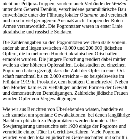
nicht nur Petl­jura-Truppen, sondern auch Ver­bände der
Weißen
unter dem General Denikin, ver­schie­dene para­mi­li­tä­ri­sche Bau­
ern­ver­bände unter der Führung lokaler
Otamane
und ver­ein­zelt
und in sehr viel gerin­ge­rem Ausmaß auch Truppen der Roten
Armee ver­ant­wort­lich. Die Pogrom­tä­ter waren in erster Linie
ukrai­ni­sche und rus­si­sche Soldaten.
Die Zah­len­an­ga­ben zu den Pogrom­to­ten weichen stark von­ein­
an­der ab und liegen zwi­schen 40.000 und 200.000 jüdi­schen
Opfern, die in meh­re­ren Hundert ukrai­ni­schen Ort­schaf­ten
ermor­det wurden. Die jüngere For­schung ten­diert dabei mitt­ler­
weile zu eher höheren Opfer­zah­len. Lokal­stu­dien zu ein­zel­nen
Pogro­men haben gezeigt, dass die Zahl der Opfer in einer Ort­
schaft manch­mal bis zu 2.000 erreichte – so bei­spiels­weise im
Früh­jahr 1919 in Pro­s­ku­riv, dem heu­ti­gen Chmel­nyz­kyj. Neben
den Morden kam es zu viel­fäl­ti­gen anderen Formen der Gewalt
und demons­tra­ti­ven Demü­ti­gun­gen. Zahl­rei­che jüdi­sche Frauen
wurden Opfer von Vergewaltigungen.
Wie wir aus Berich­ten von Über­le­ben­den wissen, han­delte es
sich zumeist um spon­tane Gewalt­ak­tio­nen, bei denen lang­jäh­rige
Nach­barn plötz­lich zu Pogrom­tä­tern werden konnten. Die
Sowjet­re­gie­rung unter­suchte seit 1920 einige der Pogrome und
ver­ur­teilte einige Täter in Gerichts­ver­fah­ren. Viele Pogrome
wurden von den lokalen jüdi­schen Gemein­schaf­ten mit schrift­li­