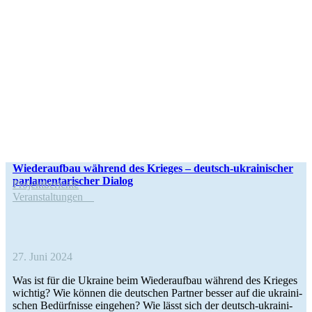
Wie­der­auf­bau während des Krieges – deutsch-ukrai­­ni­­scher
par­la­men­ta­ri­scher Dialog
Pro­jekt­be­richte
Ver­an­stal­tun­gen
27. Juni 2024
Was ist für die Ukraine beim Wie­der­auf­bau während des Krieges
wichtig? Wie können die deut­schen Partner besser auf die ukrai­ni­
schen Bedürf­nisse ein­ge­hen? Wie lässt sich der deutsch-ukrai­­ni­­