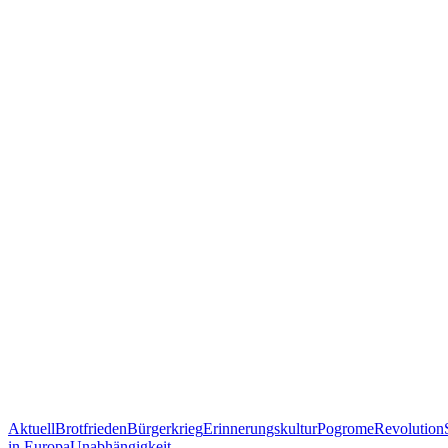
Aktuell
Brotfrieden
Bürgerkrieg
Erinnerungskultur
Pogrome
Revolution
in Europa
Unabhängigkeit