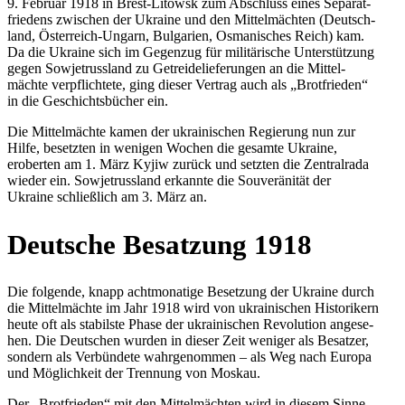
9. Februar 1918 in Brest-Litowsk zum Abschluss eines Sepa­rat­
frie­dens zwi­schen der Ukraine und den Mit­tel­mäch­ten (Deutsch­
land, Öster­reich-Ungarn, Bul­ga­rien, Osma­ni­sches Reich) kam.
Da die Ukraine sich im Gegen­zug für mili­tä­ri­sche Unter­stüt­zung
gegen Sowjet­russ­land zu Getrei­de­lie­fe­run­gen an die Mit­tel­
mächte ver­pflich­tete, ging dieser Vertrag auch als „Brot­frie­den“
in die Geschichts­bü­cher ein.
Die Mit­tel­mächte kamen der ukrai­ni­schen Regie­rung nun zur
Hilfe, besetz­ten in wenigen Wochen die gesamte Ukraine,
erober­ten am 1. März Kyjiw zurück und setzten die Zen­tral­rada
wieder ein. Sowjet­russ­land erkannte die Sou­ve­rä­ni­tät der
Ukraine schließ­lich am 3. März an.
Deut­sche Besat­zung 1918
Die fol­gende, knapp acht­mo­na­tige Beset­zung der Ukraine durch
die Mit­tel­mächte im Jahr 1918 wird von ukrai­ni­schen His­to­ri­kern
heute oft als sta­bilste Phase der ukrai­ni­schen Revo­lu­tion ange­se­
hen. Die Deut­schen wurden in dieser Zeit weniger als Besat­zer,
sondern als Ver­bün­dete wahr­ge­nom­men – als Weg nach Europa
und Mög­lich­keit der Tren­nung von Moskau.
Der „Brot­frie­den“ mit den Mit­tel­mäch­ten wird in diesem Sinne