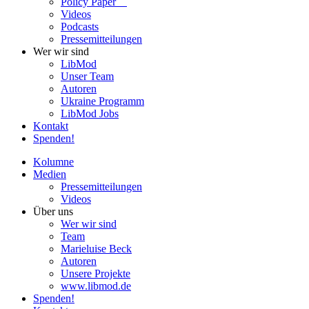
Policy Paper
Videos
Pod­casts
Pres­se­mit­tei­lun­gen
Wer wir sind
LibMod
Unser Team
Autoren
Ukraine Pro­gramm
LibMod Jobs
Kontakt
Spenden!
Kolumne
Medien
Pres­se­mit­tei­lun­gen
Videos
Über uns
Wer wir sind
Team
Marie­luise Beck
Autoren
Unsere Pro­jekte
www.libmod.de
Spenden!