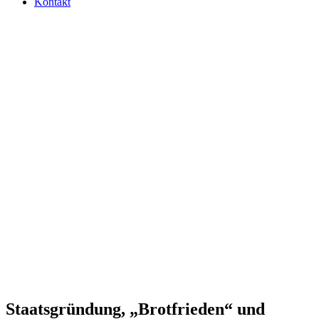
Kontakt
Staats­grün­dung, „Brot­frie­den“ und