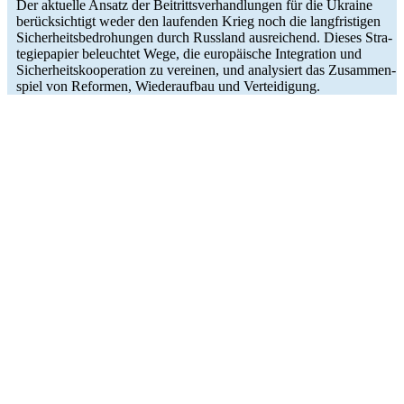
Der aktu­elle Ansatz der Bei­tritts­ver­hand­lun­gen für die Ukraine
berück­sich­tigt weder den lau­fen­den Krieg noch die lang­fris­ti­gen
Sicher­heits­be­dro­hun­gen durch Russ­land aus­rei­chend. Dieses Stra­
te­gie­pa­pier beleuch­tet Wege, die euro­päi­sche Inte­gra­tion und
Sicher­heits­ko­ope­ra­tion zu ver­ei­nen, und ana­ly­siert das Zusam­men­
spiel von Refor­men, Wie­der­auf­bau und Verteidigung.