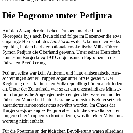
Die Pogrome unter Petljura
Auf den Abzug der deut­schen Truppen und die Flucht
Skoropads’kyjs nach Deutsch­land folgte im Dezem­ber die etwa
ein­jäh­rige Herr­schaft des
Direk­to­ri­ums
der Ukrai­ni­schen Volks­
re­pu­blik, in dem bald der natio­nal­de­mo­kra­ti­sche Mili­tär­füh­rer
Symon Petl­jura die Ober­hand gewann. Unter seiner Herr­schaft
kam es im Bür­ger­krieg 1919 zu grau­sa­men Pogro­men an der
jüdi­schen Bevölkerung.
Petl­jura selbst war kein Anti­se­mit und hatte anti­se­mi­ti­sche Aus­
schrei­tun­gen seiner Truppen sogar unter Strafe gestellt. Der
Regie­rung der Ukrai­ni­schen Volks­re­pu­blik gehör­ten auch Juden
an. Unter der Zen­tral­rada war sogar ein eigen­stän­di­ges Minis­te­
rium für jüdi­sche Ange­le­gen­hei­ten ein­ge­rich­tet worden und der
jüdi­schen Min­der­heit in der Ukraine war erst­mals ein gesetz­lich
garan­tier­ter Auto­no­mie­sta­tus gewährt worden. Im Chaos des
Bür­ger­kriegs gelang es Petl­jura aber nicht die Gewalt­aus­schrei­
tun­gen seiner Truppen zu kon­trol­lie­ren, was ihn einer Mit­ver­ant­
wor­tung nicht enthebt.
Für die Pogrome an der jüdi­schen Bevöl­ke­rung waren aller­dings