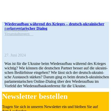
Wie­der­auf­bau während des Krieges – deutsch-ukrai­­ni­­scher
par­la­men­ta­ri­scher Dialog
Pro­jekt­be­richte
Ver­an­stal­tun­gen
27. Juni 2024
Was ist für die Ukraine beim Wie­der­auf­bau während des Krieges
wichtig? Wie können die deut­schen Partner besser auf die ukrai­ni­
schen Bedürf­nisse ein­ge­hen? Wie lässt sich der deutsch-ukrai­­ni­­
sche Aus­tausch stärken? Darum ging es beim deutsch-ukrai­­ni­­schen
par­la­men­ta­ri­schen Online-Dialog über den Wie­der­auf­bau im
Vorfeld der Wie­der­auf­bau­kon­fe­renz für die Ukraine.
News­let­ter bestellen
Tragen Sie sich in unseren News­let­ter ein und bleiben Sie auf