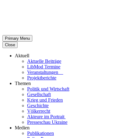
Primary Menu
Close
Aktuell
Aktu­elle Beiträge
LibMod Termine
Ver­an­stal­tun­gen
Pro­jekt­be­richte
Themen
Politik und Wirtschaft
Gesell­schaft
Krieg und Frieden
Geschichte
Völ­ker­recht
Akteure im Portrait
Pres­se­schau Ukraine
Medien
Publi­ka­tio­nen