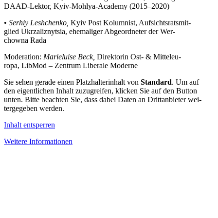
DAAD-Lektor, Kyiv-Mohlya-Academy (2015–2020)
•
Serhiy Lesh­chenko,
Kyiv Post Kolum­nist, Auf­sichts­rats­mit­
glied Ukrz­a­liz­nyt­sia, ehe­ma­li­ger Abge­ord­ne­ter der Wer­
chowna Rada
Mode­ra­tion:
Marie­luise Beck,
Direk­to­rin Ost- & Mit­tel­eu­
ropa, LibMod – Zentrum Libe­rale Moderne
Sie sehen gerade einen Platz­hal­ter­in­halt von
Stan­dard
. Um auf
den eigent­li­chen Inhalt zuzu­grei­fen, klicken Sie auf den Button
unten. Bitte beach­ten Sie, dass dabei Daten an Dritt­an­bie­ter wei­
ter­ge­ge­ben werden.
Inhalt ent­sper­ren
Weitere Infor­ma­tio­nen