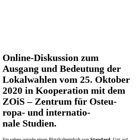
Online-Dis­kus­sion zum
Ausgang und Bedeu­tung der
Lokal­wah­len vom 25. Oktober
2020 in Koope­ra­tion mit dem
ZOiS – Zentrum für Ost­eu­
ropa- und inter­na­tio­
nale Studien.
Sie sehen gerade einen Platz­hal­ter­in­halt von
Stan­dard
. Um auf