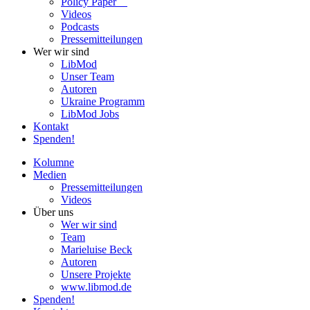
Policy Paper
Videos
Pod­casts
Pres­se­mit­tei­lun­gen
Wer wir sind
LibMod
Unser Team
Autoren
Ukraine Pro­gramm
LibMod Jobs
Kontakt
Spenden!
Kolumne
Medien
Pres­se­mit­tei­lun­gen
Videos
Über uns
Wer wir sind
Team
Marie­luise Beck
Autoren
Unsere Pro­jekte
www.libmod.de
Spenden!