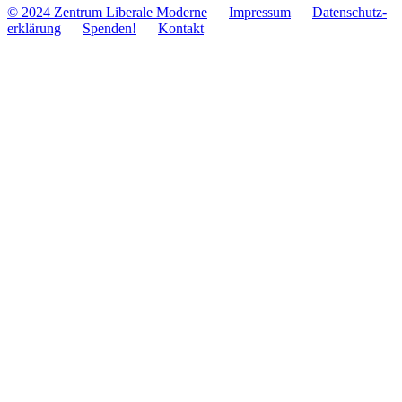
© 2024 Zentrum Libe­rale Moderne
Impres­sum
Daten­schutz­
er­klä­rung
Spenden!
Kontakt