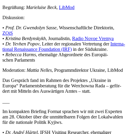
Begrü­ßung:
Marie­luise Beck
,
LibMod
Dis­kus­sion:
•
Prof. Dr. Gwen­d­olyn Sasse
, Wis­sen­schaft­li­che Direk­to­rin,
ZOiS
•
Kris­tina Ber­dyn­skykh
, Jour­na­lis­tin,
Radio Novoe Vremya
•
Dr. Yevhen Popov
, Leiter der regio­na­len Ver­tre­tung der
Inter­na­
tio­nal Renais­sance Foun­da­tion (IRF)
in der Südukraine.
•
Rebecca Harms
, ehe­ma­lige Abge­ord­nete des Euro­päi­
schen Parlaments
Mode­ra­tion:
Mattia Nelles
, Pro­gramm­di­rek­tor Ukraine, LibMod
Das Gespräch fand im Rahmen des Pro­jek­tes „Ukraine in
Europa“ Par­la­ments­be­ra­tung für die Wer­chowna Rada – geför­
dert mit Mitteln des Aus­wär­ti­gen Amtes – statt.
_​_​_​
Im kom­pak­ten Brie­fing Format spra­chen wir mit zwei Exper­ten
am 28. Oktober über die unmit­tel­ba­ren Folgen der Lokal­wah­len
für die natio­nale Politik Kyjiws.
•
Dr. André Härtel
, IFSH Visi­ting Rese­ar­cher, ehe­ma­li­ger