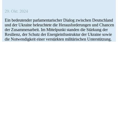
29. Okt. 2024
Ein bedeu­ten­der par­la­men­ta­ri­scher Dialog zwi­schen Deutsch­land
und der Ukraine beleuch­tete die Her­aus­for­de­run­gen und Chancen
der Zusam­men­ar­beit. Im Mit­tel­punkt standen die Stär­kung der
Resi­li­enz, der Schutz der Ener­gie­infra­struk­tur der Ukraine sowie
die Not­wen­dig­keit einer ver­stärk­ten mili­tä­ri­schen Unterstützung.