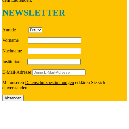
dem Laufenden.
NEWSLETTER
Anrede
Vorname
Nach­name
Insti­tu­tion
E‑Mail-Adresse
Mit unseren
Daten­schutz­be­stim­mun­gen
erklä­ren Sie sich
einverstanden.