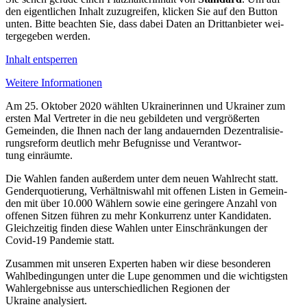
den eigent­li­chen Inhalt zuzu­grei­fen, klicken Sie auf den Button
unten. Bitte beach­ten Sie, dass dabei Daten an Dritt­an­bie­ter wei­
ter­ge­ge­ben werden.
Inhalt ent­sper­ren
Weitere Infor­ma­tio­nen
Am 25. Oktober 2020 wählten Ukrai­ne­rin­nen und Ukrai­ner zum
ersten Mal Ver­tre­ter in die neu gebil­de­ten und ver­grö­ßer­ten
Gemein­den, die Ihnen nach der lang andau­ern­den Dezen­tra­li­sie­
rungs­re­form deut­lich mehr Befug­nisse und Ver­ant­wor­
tung einräumte.
Die Wahlen fanden außer­dem unter dem neuen Wahl­recht statt.
Gen­der­quo­tie­rung, Ver­hält­nis­wahl mit offenen Listen in Gemein­
den mit über 10.000 Wählern sowie eine gerin­gere Anzahl von
offenen Sitzen führen zu mehr Kon­kur­renz unter Kan­di­da­ten.
Gleich­zei­tig finden diese Wahlen unter Ein­schrän­kun­gen der
Covid-19 Pan­de­mie statt.
Zusam­men mit unseren Exper­ten haben wir diese beson­de­ren
Wahl­be­din­gun­gen unter die Lupe genom­men und die wich­tigs­ten
Wahl­er­geb­nisse aus unter­schied­li­chen Regio­nen der
Ukraine analysiert.