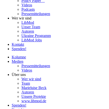
Policy Paper
Videos
Pod­casts
Pres­se­mit­tei­lun­gen
Wer wir sind
LibMod
Unser Team
Autoren
Ukraine Pro­gramm
LibMod Jobs
Kontakt
Spenden!
Kolumne
Medien
Pres­se­mit­tei­lun­gen
Videos
Über uns
Wer wir sind
Team
Marie­luise Beck
Autoren
Unsere Pro­jekte
www.libmod.de
Spenden!