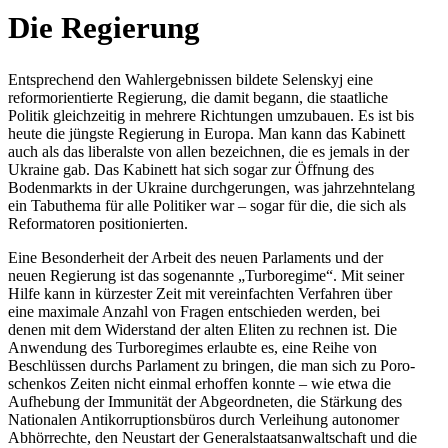
Die Regie­rung
Ent­spre­chend den Wahl­er­geb­nis­sen bildete Selen­skyj eine
reform­ori­en­tierte Regie­rung, die damit begann, die staat­li­che
Politik gleich­zei­tig in mehrere Rich­tun­gen umzu­bauen. Es ist bis
heute die jüngste Regie­rung in Europa. Man kann das Kabi­nett
auch als das libe­ralste von allen bezeich­nen, die es jemals in der
Ukraine gab. Das Kabi­nett hat sich sogar zur Öffnung des
Boden­markts in der Ukraine durch­ge­run­gen, was jahr­zehn­te­lang
ein Tabu­thema für alle Poli­ti­ker war – sogar für die, die sich als
Refor­ma­to­ren positionierten.
Eine Beson­der­heit der Arbeit des neuen Par­la­ments und der
neuen Regie­rung ist das soge­nannte „Tur­bo­re­gime“. Mit seiner
Hilfe kann in kür­zes­ter Zeit mit ver­ein­fach­ten Ver­fah­ren über
eine maxi­male Anzahl von Fragen ent­schie­den werden, bei
denen mit dem Wider­stand der alten Eliten zu rechnen ist. Die
Anwen­dung des Tur­bo­re­gimes erlaubte es, eine Reihe von
Beschlüs­sen durchs Par­la­ment zu bringen, die man sich zu Poro­
schen­kos Zeiten nicht einmal erhof­fen konnte – wie etwa die
Auf­he­bung der Immu­ni­tät der Abge­ord­ne­ten, die Stär­kung des
Natio­na­len Anti­kor­rup­ti­ons­bü­ros durch Ver­lei­hung auto­no­mer
Abhör­rechte, den Neu­start der Gene­ral­staats­an­walt­schaft und die