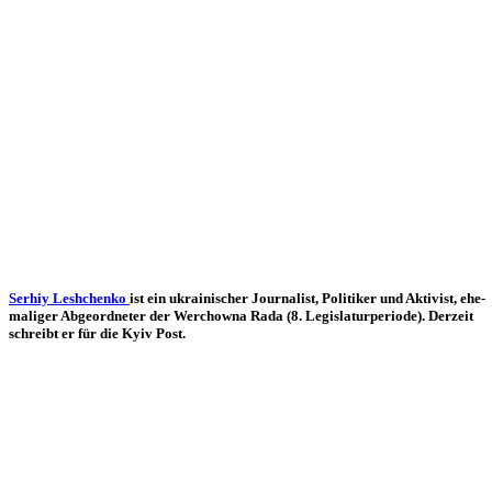
Serhiy Lesh­chenko
ist ein ukrai­ni­scher Jour­na­list, Poli­ti­ker und Akti­vist, ehe­
ma­li­ger Abge­ord­ne­ter der Wer­chowna Rada (8. Legis­la­tur­pe­ri­ode). Derzeit
schreibt er für die Kyiv Post.