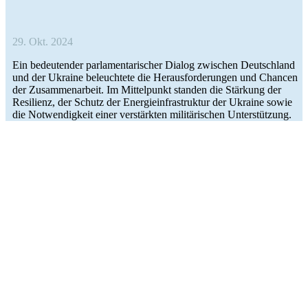
29. Okt. 2024
Ein bedeu­ten­der par­la­men­ta­ri­scher Dialog zwi­schen Deutsch­land
und der Ukraine beleuch­tete die Her­aus­for­de­run­gen und Chancen
der Zusam­men­ar­beit. Im Mit­tel­punkt standen die Stär­kung der
Resi­li­enz, der Schutz der Ener­gie­infra­struk­tur der Ukraine sowie
die Not­wen­dig­keit einer ver­stärk­ten mili­tä­ri­schen Unterstützung.