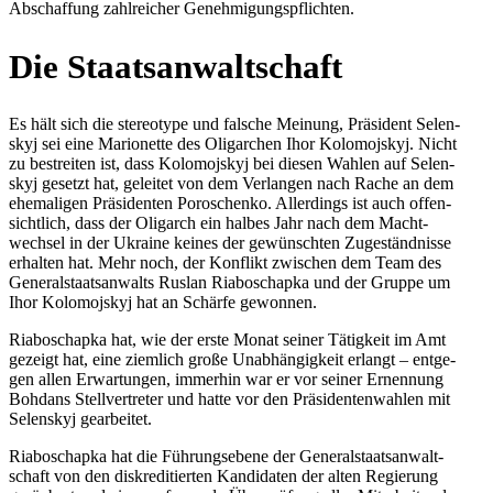
Abschaf­fung zahl­rei­cher Genehmigungspflichten.
Die Staats­an­walt­schaft
Es hält sich die ste­reo­type und falsche Meinung, Prä­si­dent Selen­
skyj sei eine Mario­nette des Olig­ar­chen Ihor Kolo­mo­js­kyj. Nicht
zu bestrei­ten ist, dass Kolo­mo­js­kyj bei diesen Wahlen auf Selen­
skyj gesetzt hat, gelei­tet von dem Ver­lan­gen nach Rache an dem
ehe­ma­li­gen Prä­si­den­ten Poro­schenko. Aller­dings ist auch offen­
sicht­lich, dass der Olig­arch ein halbes Jahr nach dem Macht­
wech­sel in der Ukraine keines der gewünsch­ten Zuge­ständ­nisse
erhal­ten hat. Mehr noch, der Kon­flikt zwi­schen dem Team des
Gene­ral­staats­an­walts Ruslan Ria­boschapka und der Gruppe um
Ihor Kolo­mo­js­kyj hat an Schärfe gewonnen.
Ria­boschapka hat, wie der erste Monat seiner Tätig­keit im Amt
gezeigt hat, eine ziem­lich große Unab­hän­gig­keit erlangt – ent­ge­
gen allen Erwar­tun­gen, immer­hin war er vor seiner Ernen­nung
Bohdans Stell­ver­tre­ter und hatte vor den Prä­si­den­ten­wah­len mit
Selen­skyj gearbeitet.
Ria­boschapka hat die Füh­rungs­ebene der Gene­ral­staats­an­walt­
schaft von den dis­kre­di­tier­ten Kan­di­da­ten der alten Regie­rung