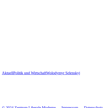
Aktuell
Politik und Wirtschaft
Wolodymyr Selenskyj
© 2024 Zentrum Libe­rale Moderne
Impres­sum
Daten­schutz­