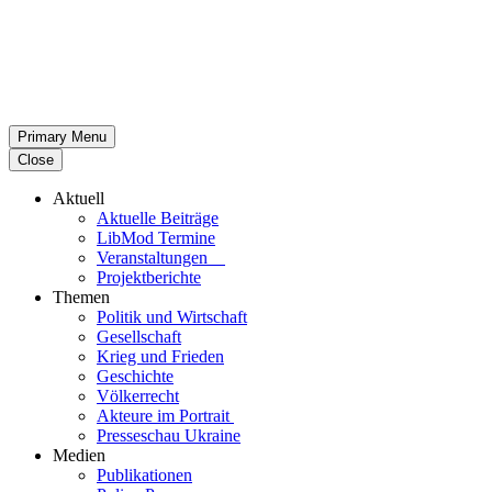
Primary Menu
Close
Aktuell
Aktu­elle Beiträge
LibMod Termine
Ver­an­stal­tun­gen
Pro­jekt­be­richte
Themen
Politik und Wirtschaft
Gesell­schaft
Krieg und Frieden
Geschichte
Völ­ker­recht
Akteure im Portrait
Pres­se­schau Ukraine
Medien
Publi­ka­tio­nen