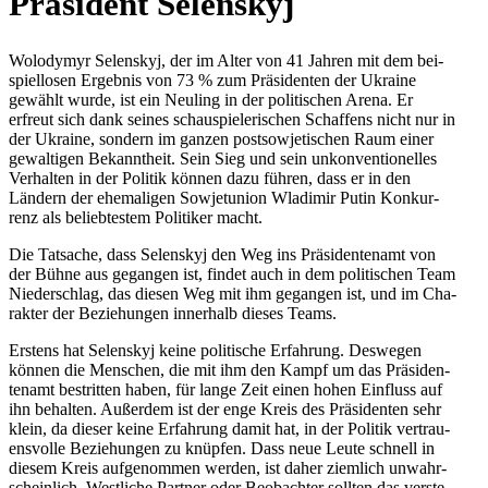
Prä­si­dent Selenskyj
Wolo­dymyr Selen­skyj, der im Alter von 41 Jahren mit dem bei­
spiel­lo­sen Ergeb­nis von 73 % zum Prä­si­den­ten der Ukraine
gewählt wurde, ist ein Neuling in der poli­ti­schen Arena. Er
erfreut sich dank seines schau­spie­le­ri­schen Schaf­fens nicht nur in
der Ukraine, sondern im ganzen post­so­wje­ti­schen Raum einer
gewal­ti­gen Bekannt­heit. Sein Sieg und sein unkon­ven­tio­nel­les
Ver­hal­ten in der Politik können dazu führen, dass er in den
Ländern der ehe­ma­li­gen Sowjet­union Wla­di­mir Putin Kon­kur­
renz als belieb­tes­tem Poli­ti­ker macht.
Die Tat­sa­che, dass Selen­skyj den Weg ins Prä­si­den­ten­amt von
der Bühne aus gegan­gen ist, findet auch in dem poli­ti­schen Team
Nie­der­schlag, das diesen Weg mit ihm gegan­gen ist, und im Cha­
rak­ter der Bezie­hun­gen inner­halb dieses Teams.
Erstens hat Selen­skyj keine poli­ti­sche Erfah­rung. Des­we­gen
können die Men­schen, die mit ihm den Kampf um das Prä­si­den­
ten­amt bestrit­ten haben, für lange Zeit einen hohen Ein­fluss auf
ihn behal­ten. Außer­dem ist der enge Kreis des Prä­si­den­ten sehr
klein, da dieser keine Erfah­rung damit hat, in der Politik ver­trau­
ens­volle Bezie­hun­gen zu knüpfen. Dass neue Leute schnell in
diesem Kreis auf­ge­nom­men werden, ist daher ziem­lich unwahr­
schein­lich. West­li­che Partner oder Beob­ach­ter sollten das ver­ste­