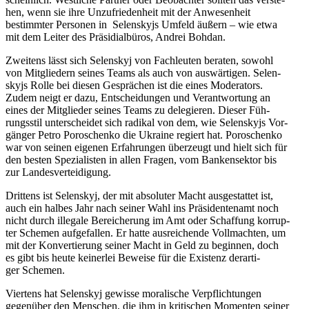
hen, wenn sie ihre Unzu­frie­den­heit mit der Anwe­sen­heit
bestimm­ter Per­so­nen in Selen­skyjs Umfeld äußern – wie etwa
mit dem Leiter des Prä­si­di­al­bü­ros, Andrei Bohdan.
Zwei­tens lässt sich Selen­skyj von Fach­leu­ten beraten, sowohl
von Mit­glie­dern seines Teams als auch von aus­wär­ti­gen. Selen­
skyjs Rolle bei diesen Gesprä­chen ist die eines Mode­ra­tors.
Zudem neigt er dazu, Ent­schei­dun­gen und Ver­ant­wor­tung an
eines der Mit­glie­der seines Teams zu dele­gie­ren. Dieser Füh­
rungs­stil unter­schei­det sich radikal von dem, wie Selen­skyjs Vor­
gän­ger Petro Poro­schenko die Ukraine regiert hat. Poro­schenko
war von seinen eigenen Erfah­run­gen über­zeugt und hielt sich für
den besten Spe­zia­lis­ten in allen Fragen, vom Ban­ken­sek­tor bis
zur Landesverteidigung.
Drit­tens ist Selen­skyj, der mit abso­lu­ter Macht aus­ge­stat­tet ist,
auch ein halbes Jahr nach seiner Wahl ins Prä­si­den­ten­amt noch
nicht durch ille­gale Berei­che­rung im Amt oder Schaf­fung kor­rup­
ter Schemen auf­ge­fal­len. Er hatte aus­rei­chende Voll­mach­ten, um
mit der Kon­ver­tie­rung seiner Macht in Geld zu begin­nen, doch
es gibt bis heute kei­ner­lei Beweise für die Exis­tenz der­ar­ti­
ger Schemen.
Vier­tens hat Selen­skyj gewisse mora­li­sche Ver­pflich­tun­gen
gegen­über den Men­schen, die ihm in kri­ti­schen Momen­ten seiner