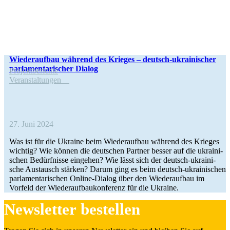
Wie­der­auf­bau während des Krieges – deutsch-ukrai­­ni­­scher
par­la­men­ta­ri­scher Dialog
Pro­jekt­be­richte
Ver­an­stal­tun­gen
27. Juni 2024
Was ist für die Ukraine beim Wie­der­auf­bau während des Krieges
wichtig? Wie können die deut­schen Partner besser auf die ukrai­ni­
schen Bedürf­nisse ein­ge­hen? Wie lässt sich der deutsch-ukrai­­ni­­
sche Aus­tausch stärken? Darum ging es beim deutsch-ukrai­­ni­­schen
par­la­men­ta­ri­schen Online-Dialog über den Wie­der­auf­bau im
Vorfeld der Wie­der­auf­bau­kon­fe­renz für die Ukraine.
News­let­ter bestellen