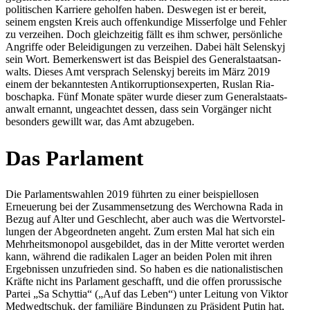
poli­ti­schen Kar­riere gehol­fen haben. Des­we­gen ist er bereit,
seinem engsten Kreis auch offen­kun­dige Miss­erfolge und Fehler
zu ver­zei­hen. Doch gleich­zei­tig fällt es ihm schwer, per­sön­li­che
Angriffe oder Belei­di­gun­gen zu ver­zei­hen. Dabei hält Selen­skyj
sein Wort. Bemer­kens­wert ist das Bei­spiel des Gene­ral­staats­an­
walts. Dieses Amt ver­sprach Selen­skyj bereits im März 2019
einem der bekann­tes­ten Anti­kor­rup­ti­ons­exper­ten, Ruslan Ria­
boschapka. Fünf Monate später wurde dieser zum Gene­ral­staats­
an­walt ernannt, unge­ach­tet dessen, dass sein Vor­gän­ger nicht
beson­ders gewillt war, das Amt abzugeben.
Das Par­la­ment
Die Par­la­ments­wah­len 2019 führten zu einer bei­spiel­lo­sen
Erneue­rung bei der Zusam­men­set­zung des Wer­chowna Rada in
Bezug auf Alter und Geschlecht, aber auch was die Wert­vor­stel­
lun­gen der Abge­ord­ne­ten angeht. Zum ersten Mal hat sich ein
Mehr­heits­mo­no­pol aus­ge­bil­det, das in der Mitte ver­or­tet werden
kann, während die radi­ka­len Lager an beiden Polen mit ihren
Ergeb­nis­sen unzu­frie­den sind. So haben es die natio­na­lis­ti­schen
Kräfte nicht ins Par­la­ment geschafft, und die offen pro­rus­si­sche
Partei „Sa Schyt­tia“ („Auf das Leben“) unter Leitung von Viktor
Med­wedt­schuk, der fami­liäre Bin­dun­gen zu Prä­si­dent Putin hat,