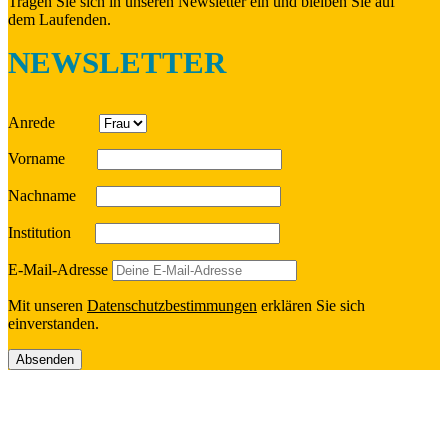
Tragen Sie sich in unseren News­let­ter ein und bleiben Sie auf
dem Laufenden.
NEWSLETTER
Anrede
Vorname
Nach­name
Insti­tu­tion
E‑Mail-Adresse
Mit unseren
Daten­schutz­be­stim­mun­gen
erklä­ren Sie sich
einverstanden.