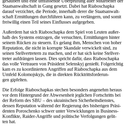
gesäu­bert und eine umfas­sende Über­prü­fung aller Mit­ar­bei­ter der
Staats­an­walt­schaft in Gang gesetzt. Dabei hat Ria­boschapka
darauf ver­zich­tet, die Periode, inner­halb derer die Staats­an­walt­
schaft Ermitt­lun­gen durch­füh­ren kann, zu ver­län­gern, und somit
frei­wil­lig einen Teil seines Ein­flus­ses aufgegeben.
Außer­dem hat sich Ria­boschapka dem Spiel von Leuten außer­
halb des Systems ent­zo­gen, die ver­such­ten, Ermitt­lun­gen hinter
seinem Rücken zu steuern. Es gelang ihm, Men­schen von hoher
Repu­ta­tion, die nicht in kor­rupte Skan­dale ver­wi­ckelt sind, zu
seinen Stell­ver­tre­tern zu machen, und er hat sich keine Stell­ver­
tre­ter auf­drän­gen lassen. Dies spricht dafür, dass Ria­boschapka
das volle Ver­trauen von Prä­si­dent Selen­skyj genießt. Fol­ge­rich­tig
kam es zu koor­di­nier­ten Angrif­fen auf Ria­boschapka aus dem
Umfeld Kolo­mo­js­kyjs, die in direk­ten Rück­tritts­for­de­run­
gen gipfelten.
Die Erfolge Ria­boschap­kas stechen beson­ders ange­nehm heraus
vor dem Hin­ter­grund der Abwe­sen­heit jeg­li­chen Fort­schritts bei
der Reform des SBU – des ukrai­ni­schen Sicher­heits­diens­tes,
dessen Repu­ta­tion während der Regie­rung des bis­he­ri­gen Prä­si­
den­ten Poro­schenko schwer unter Ver­wick­lun­gen in Busi­ness-
Kon­flikte, Raider-Angriffe und poli­ti­sche Ver­fol­gun­gen gelit­
ten hat.