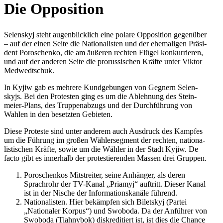
Die Oppo­si­tion
Selen­skyj steht augen­blick­lich eine polare Oppo­si­tion gegen­über
– auf der einen Seite die Natio­na­lis­ten und der ehe­ma­li­gen Prä­si­
dent Poro­schenko, die am äußeren rechten Flügel kon­kur­rie­ren,
und auf der anderen Seite die pro­rus­si­schen Kräfte unter Viktor
Medwedtschuk.
In Kyjiw gab es mehrere Kund­ge­bun­gen von Gegnern Selen­
skyjs. Bei den Pro­tes­ten ging es um die Ableh­nung des Stein­
meier-Plans, des Trup­pen­ab­zugs und der Durch­füh­rung von
Wahlen in den besetz­ten Gebieten.
Diese Pro­teste sind unter anderem auch Aus­druck des Kampfes
um die Führung im großen Wäh­ler­seg­ment der rechten, natio­na­
lis­ti­schen Kräfte, sowie um die Wähler in der Stadt Kyjiw. De
facto gibt es inner­halb der pro­tes­tie­ren­den Massen drei Gruppen.
Poro­schen­kos Mit­strei­ter, seine Anhän­ger, als deren
Sprach­rohr der TV-Kanal „Priamyj“ auf­tritt. Dieser Kanal
ist in der Nische der Infor­ma­ti­ons­ka­näle führend.
Natio­na­lis­ten. Hier bekämp­fen sich Biletskyj (Partei
„Natio­na­ler Korpus“) und Swoboda. Da der Anfüh­rer von
Swoboda (Tiahny­bok) dis­kre­di­tiert ist, ist dies die Chance