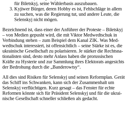
für Biletskyj, seine Wäh­ler­ba­sis auszubauen.
Kyjiwer Bürger, deren Hobby es ist, Fehl­schläge in allem
zu suchen, was die Regie­rung tut, und andere Leute, die
Selen­skyj nicht mögen.
Bezeich­nend ist, dass einer der Anfüh­rer der Pro­teste – Biletskyj
– von Medien gepusht wird, die mit Viktor Med­wedt­schuk in
Ver­bin­dung stehen – zum Bei­spiel dem Kanal ZIK. Was Med­
wedt­schuk inter­es­siert, ist offen­sicht­lich – seine Stärke ist es, die
ukrai­ni­sche Gesell­schaft zu pola­ri­sie­ren. Je stärker die Rechts­na­
tio­na­lis­ten sind, desto mehr Anlass haben die pro­rus­si­schen
Kräfte zu Hys­te­rie und zur Samm­lung ihres Elek­to­rats ange­sichts
der Bedro­hung durch die „Ban­de­rowtsy“.
All dies sind Risiken für Selen­skyj und seinen Reform­plan. Gerät
das Schiff ins Schwan­ken, kann sich der Zusam­men­halt um
Selen­skyj ver­flüch­ti­gen. Kurz gesagt – das Fenster für echte
Refor­men könnte sich für Prä­si­dent Selen­skyj und für die ukrai­
ni­sche Gesell­schaft schnel­ler schlie­ßen als gedacht.