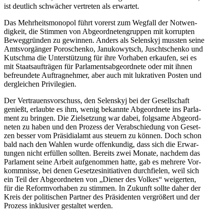
ist deut­lich schwä­cher ver­tre­ten als erwartet.
Das Mehr­heits­mo­no­pol führt vorerst zum Wegfall der Not­wen­
dig­keit, die Stimmen von Abge­ord­ne­ten­grup­pen mit kor­rup­ten
Beweg­grün­den zu gewin­nen. Anders als Selen­skyj mussten seine
Amts­vor­gän­ger Poro­schenko, Janu­ko­wytsch, Juscht­schenko und
Kut­schma die Unter­stüt­zung für ihre Vor­ha­ben erkau­fen, sei es
mit Staats­auf­trä­gen für Par­la­ments­ab­ge­ord­nete oder mit ihnen
befreun­dete Auf­trag­neh­mer, aber auch mit lukra­ti­ven Posten und
der­glei­chen Privilegien.
Der Ver­trau­ens­vor­schuss, den Selen­skyj bei der Gesell­schaft
genießt, erlaubte es ihm, wenig bekannte Abge­ord­nete ins Par­la­
ment zu bringen. Die Ziel­set­zung war dabei, folg­same Abge­ord­
ne­ten zu haben und den Prozess der Ver­ab­schie­dung von Geset­
zen besser vom Prä­si­di­al­amt aus steuern zu können. Doch schon
bald nach den Wahlen wurde offen­kun­dig, dass sich die Erwar­
tun­gen nicht erfül­len sollten. Bereits zwei Monate, nachdem das
Par­la­ment seine Arbeit auf­ge­nom­men hatte, gab es mehrere Vor­
komm­nisse, bei denen Geset­zes­in­itia­ti­ven durch­fie­len, weil sich
ein Teil der Abge­ord­ne­ten von „Diener des Volkes“ wei­ger­ten,
für die Reform­vor­ha­ben zu stimmen. In Zukunft sollte daher der
Kreis der poli­ti­schen Partner des Prä­si­den­ten ver­grö­ßert und der
Prozess inklu­si­ver gestal­tet werden.