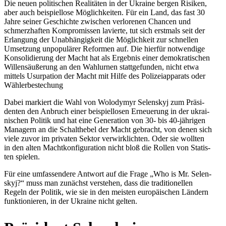
Die neuen poli­ti­schen Rea­li­tä­ten in der Ukraine bergen Risiken,
aber auch bei­spiel­lose Mög­lich­kei­ten. Für ein Land, das fast 30
Jahre seiner Geschichte zwi­schen ver­lo­re­nen Chancen und
schmerz­haf­ten Kom­pro­mis­sen lavierte, tut sich erst­mals seit der
Erlan­gung der Unab­hän­gig­keit die Mög­lich­keit zur schnel­len
Umset­zung unpo­pu­lä­rer Refor­men auf. Die hierfür not­wen­dige
Kon­so­li­die­rung der Macht hat als Ergeb­nis einer demo­kra­ti­schen
Wil­lens­äu­ße­rung an den Wahl­ur­nen statt­ge­fun­den, nicht etwa
mittels Usur­pa­tion der Macht mit Hilfe des Poli­zei­ap­pa­rats oder
Wählerbestechung
Dabei mar­kiert die Wahl von Wolo­dymyr Selen­skyj zum Prä­si­
den­ten den Anbruch einer bei­spiel­lo­sen Erneue­rung in der ukrai­
ni­schen Politik und hat eine Gene­ra­tion von 30- bis 40-jäh­ri­gen
Mana­gern an die Schalt­he­bel der Macht gebracht, von denen sich
viele zuvor im pri­va­ten Sektor ver­wirk­lich­ten. Oder sie wollten
in den alten Macht­kon­fi­gu­ra­tion nicht bloß die Rollen von Sta­tis­
ten spielen.
Für eine umfas­sen­dere Antwort auf die Frage „Who is Mr. Selen­
skyj?“ muss man zunächst ver­ste­hen, dass die tra­di­tio­nel­len
Regeln der Politik, wie sie in den meisten euro­päi­schen Ländern
funk­tio­nie­ren, in der Ukraine nicht gelten.