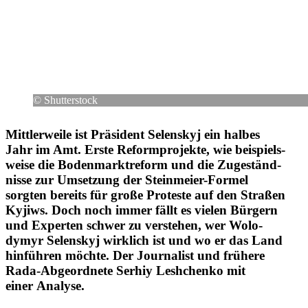
© Shut­ter­stock
Mitt­ler­weile ist Prä­si­dent Selen­skyj ein halbes
Jahr im Amt. Erste Reform­pro­jekte, wie bei­spiels­
weise die Boden­markt­re­form und die Zuge­ständ­
nisse zur Umset­zung der Stein­meier-Formel
sorgten bereits für große Pro­teste auf den Straßen
Kyjiws. Doch noch immer fällt es vielen Bürgern
und Exper­ten schwer zu ver­ste­hen, wer Wolo­
dymyr Selen­skyj wirk­lich ist und wo er das Land
hin­füh­ren möchte. Der Jour­na­list und frühere
Rada-Abge­ord­nete Serhiy Lesh­chenko mit
einer Analyse.