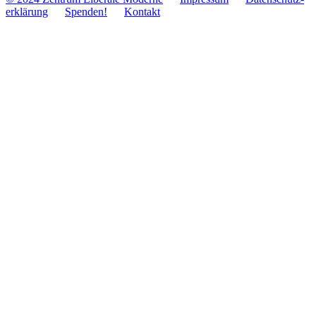
er­klä­rung
Spenden!
Kontakt