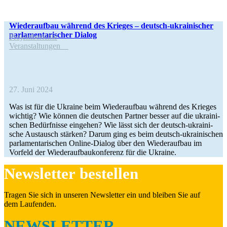
Wie­der­auf­bau während des Krieges – deutsch-ukrai­­ni­­scher
par­la­men­ta­ri­scher Dialog
Pro­jekt­be­richte
Ver­an­stal­tun­gen
27. Juni 2024
Was ist für die Ukraine beim Wie­der­auf­bau während des Krieges
wichtig? Wie können die deut­schen Partner besser auf die ukrai­ni­
schen Bedürf­nisse ein­ge­hen? Wie lässt sich der deutsch-ukrai­­ni­­
sche Aus­tausch stärken? Darum ging es beim deutsch-ukrai­­ni­­schen
par­la­men­ta­ri­schen Online-Dialog über den Wie­der­auf­bau im
Vorfeld der Wie­der­auf­bau­kon­fe­renz für die Ukraine.
News­let­ter bestellen
Tragen Sie sich in unseren News­let­ter ein und bleiben Sie auf
dem Laufenden.
NEWSLETTER