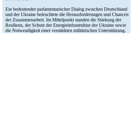
Ein bedeu­ten­der par­la­men­ta­ri­scher Dialog zwi­schen Deutsch­land
und der Ukraine beleuch­tete die Her­aus­for­de­run­gen und Chancen
der Zusam­men­ar­beit. Im Mit­tel­punkt standen die Stär­kung der
Resi­li­enz, der Schutz der Ener­gie­infra­struk­tur der Ukraine sowie
die Not­wen­dig­keit einer ver­stärk­ten mili­tä­ri­schen Unterstützung.