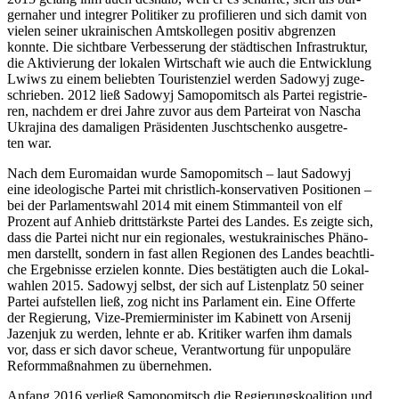
ger­na­her und inte­grer Poli­ti­ker zu pro­fi­lie­ren und sich damit von
vielen seiner ukrai­ni­schen Amts­kol­le­gen positiv abgren­zen
konnte. Die sicht­bare Ver­bes­se­rung der städ­ti­schen Infra­struk­tur,
die Akti­vie­rung der lokalen Wirt­schaft wie auch die Ent­wick­lung
Lwiws zu einem belieb­ten Tou­ris­ten­ziel werden Sadowyj zuge­
schrie­ben. 2012 ließ Sadowyj Samo­po­mit­sch als Partei regis­trie­
ren, nachdem er drei Jahre zuvor aus dem Par­tei­rat von Nascha
Ukra­jina des dama­li­gen Prä­si­den­ten Juscht­schenko aus­ge­tre­
ten war.
Nach dem Euro­mai­dan wurde Samo­po­mit­sch – laut Sadowyj
eine ideo­lo­gi­sche Partei mit christ­lich-kon­ser­va­ti­ven Posi­tio­nen –
bei der Par­la­ments­wahl 2014 mit einem Stimm­an­teil von elf
Prozent auf Anhieb dritt­stärkste Partei des Landes. Es zeigte sich,
dass die Partei nicht nur ein regio­na­les, west­ukrai­ni­sches Phä­no­
men dar­stellt, sondern in fast allen Regio­nen des Landes beacht­li­
che Ergeb­nisse erzie­len konnte. Dies bestä­tig­ten auch die Lokal­
wah­len 2015. Sadowyj selbst, der sich auf Lis­ten­platz 50 seiner
Partei auf­stel­len ließ, zog nicht ins Par­la­ment ein. Eine Offerte
der Regie­rung, Vize-Pre­mier­mi­nis­ter im Kabi­nett von Arsenij
Jazen­juk zu werden, lehnte er ab. Kri­ti­ker warfen ihm damals
vor, dass er sich davor scheue, Ver­ant­wor­tung für unpo­pu­läre
Reform­maß­nah­men zu übernehmen.
Anfang 2016 verließ Samo­po­mit­sch die Regie­rungs­ko­ali­tion und