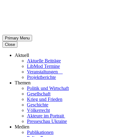
Primary Menu
Close
Aktuell
Aktu­elle Beiträge
LibMod Termine
Ver­an­stal­tun­gen
Pro­jekt­be­richte
Themen
Politik und Wirtschaft
Gesell­schaft
Krieg und Frieden
Geschichte
Völ­ker­recht
Akteure im Portrait
Pres­se­schau Ukraine
Medien
Publi­ka­tio­nen