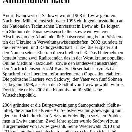
Ambi­tio­nen nach
Andrij Iwa­no­wytsch Sadowyj wurde 1968 in Lwiw geboren.
Nach dem Mili­tär­dienst schloss er 1995 ein Inge­nieurs­stu­dium an
der Natio­na­len Tech­ni­schen Uni­ver­si­tät in Lwiw ab. Es folgten
ein Studium der Finanz­wis­sen­schaf­ten sowie ein wei­te­rer
Abschluss an der Aka­de­mie für Staats­ver­wal­tung beim Prä­si­den­
ten der Ukraine in Ver­wal­tungs­wis­sen­schaf­ten. 2002 grün­dete er
die Fern­se­hen- und Radio­ge­sell­schaft »Lux«, die er später auf
den Namen seiner Ehefrau über­schrei­ben ließ. Das Unter­neh­men
betreibt heute zwei Radio­sen­der, das in der West­ukraine popu­läre
Online-Medium »zaxid.net« sowie den lan­des­weit aus­strah­len­
den Nach­rich­ten­sen­der »24 Kanal«. Dieser hat sich zuletzt als
Sprach­rohr der libe­ra­len, reform­ori­en­tier­ten Oppo­si­tion eta­bliert.
Die poli­ti­sche Kar­riere von Sadowyj, der Vater von fünf Söhnen
ist, begann 1998, als er in den Stadt­rat von Lwiw gewählt wurde.
Dort leitete er bis 2002 die Kom­mis­sion für städ­ti­sche
Wirtschaftspolitik.
2004 grün­dete er die Bür­ger­ver­ei­ni­gung Samo­po­mit­sch (Selbst­
hilfe), die zunächst als eine Art Selbst­ver­wal­tungs­be­we­gung fun­
gierte und sich durch ein Netz von Frei­wil­li­gen sozia­len Pro­ble­
men in Lwiw annahm. Zwei Jahre später wurde Sadowyj zum
Bür­ger­meis­ter von Lwiw gewählt. Seine Wie­der­wahl 2010 und
2015 gelang ihm auch deshalb, weil er es schaffte, sich als bür­