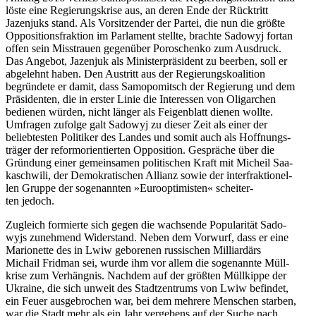
löste eine Regie­rungs­krise aus, an deren Ende der Rück­tritt
Jazen­juks stand. Als Vor­sit­zen­der der Partei, die nun die größte
Oppo­si­ti­ons­frak­tion im Par­la­ment stellte, brachte Sadowyj fortan
offen sein Miss­trauen gegen­über Poro­schenko zum Aus­druck.
Das Angebot, Jazen­juk als Minis­ter­prä­si­dent zu beerben, soll er
abge­lehnt haben. Den Aus­tritt aus der Regie­rungs­ko­ali­tion
begrün­dete er damit, dass Samo­po­mit­sch der Regie­rung und dem
Prä­si­den­ten, die in erster Linie die Inter­es­sen von Olig­ar­chen
bedie­nen würden, nicht länger als Fei­gen­blatt dienen wollte.
Umfra­gen zufolge galt Sadowyj zu dieser Zeit als einer der
belieb­tes­ten Poli­ti­ker des Landes und somit auch als Hoff­nungs­
trä­ger der reform­ori­en­tier­ten Oppo­si­tion. Gesprä­che über die
Grün­dung einer gemein­sa­men poli­ti­schen Kraft mit Micheil Saa­
ka­schwili, der Demo­kra­ti­schen Allianz sowie der inter­frak­tio­nel­
len Gruppe der soge­nann­ten »Euro­op­ti­mis­ten« schei­ter­
ten jedoch.
Zugleich for­mierte sich gegen die wach­sende Popu­la­ri­tät Sado­
wyjs zuneh­mend Wider­stand. Neben dem Vorwurf, dass er eine
Mario­nette des in Lwiw gebo­re­nen rus­si­schen Mil­li­ar­därs
Michail Fridman sei, wurde ihm vor allem die soge­nannte Müll­
krise zum Ver­häng­nis. Nachdem auf der größten Müll­kippe der
Ukraine, die sich unweit des Stadt­zen­trums von Lwiw befin­det,
ein Feuer aus­ge­bro­chen war, bei dem mehrere Men­schen starben,
war die Stadt mehr als ein Jahr ver­ge­bens auf der Suche nach