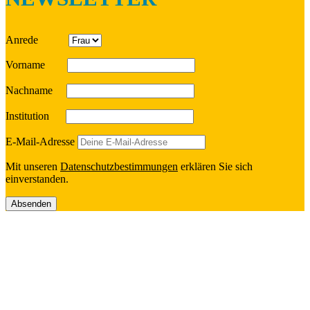
Anrede
Vorname
Nach­name
Insti­tu­tion
E‑Mail-Adresse
Mit unseren
Daten­schutz­be­stim­mun­gen
erklä­ren Sie sich
einverstanden.