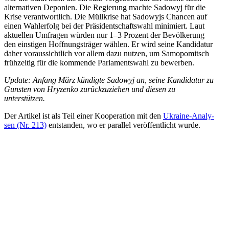
alter­na­ti­ven Depo­nien. Die Regie­rung machte Sadowyj für die
Krise ver­ant­wort­lich. Die Müll­krise hat Sado­wyjs Chancen auf
einen Wahl­er­folg bei der Prä­si­dent­schafts­wahl mini­miert. Laut
aktu­el­len Umfra­gen würden nur 1–3 Prozent der Bevöl­ke­rung
den eins­ti­gen Hoff­nungs­trä­ger wählen. Er wird seine Kan­di­da­tur
daher vor­aus­sicht­lich vor allem dazu nutzen, um Samo­po­mit­sch
früh­zei­tig für die kom­mende Par­la­ments­wahl zu bewerben.
Update: Anfang März kün­digte Sadowyj an, seine Kan­di­da­tur zu
Gunsten von Hry­zenko zurück­zu­zie­hen und diesen zu
unterstützen.
Der Artikel ist als Teil einer Koope­ra­tion mit den
Ukraine-Ana­­ly­­
sen (Nr. 213)
ent­stan­den, wo er par­al­lel ver­öf­fent­licht wurde.