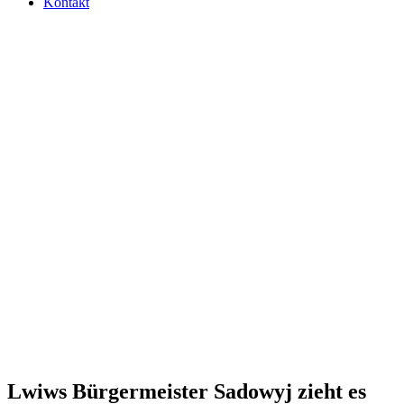
Kontakt
Lwiws Bür­ger­meis­ter Sadowyj zieht es