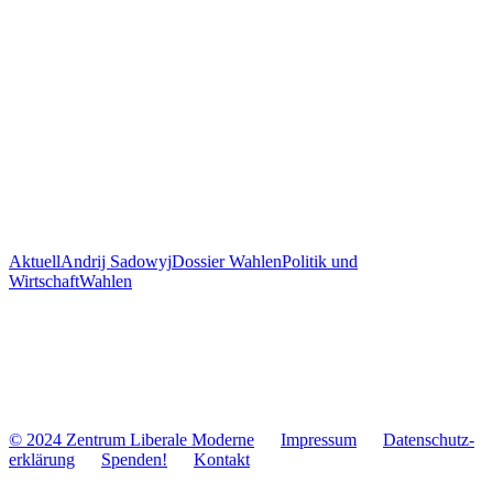
Aktuell
Andrij Sadowyj
Dossier Wahlen
Politik und
Wirtschaft
Wahlen
© 2024 Zentrum Libe­rale Moderne
Impres­sum
Daten­schutz­
er­klä­rung
Spenden!
Kontakt