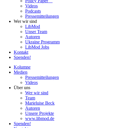
Policy Paper
Videos
Pod­casts
Pres­se­mit­tei­lun­gen
Wer wir sind
LibMod
Unser Team
Autoren
Ukraine Pro­gramm
LibMod Jobs
Kontakt
Spenden!
Kolumne
Medien
Pres­se­mit­tei­lun­gen
Videos
Über uns
Wer wir sind
Team
Marie­luise Beck
Autoren
Unsere Pro­jekte
www.libmod.de
Spenden!