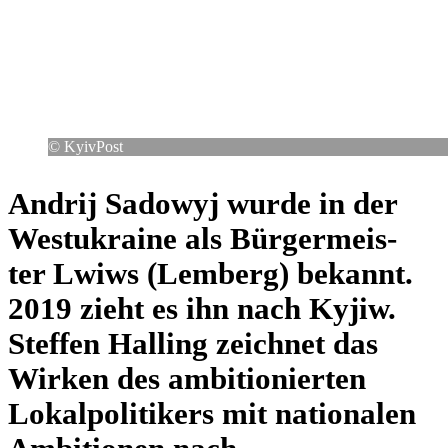
© Kyiv­Post
Andrij Sadowyj wurde in der
West­ukraine als Bür­ger­meis­
ter Lwiws (Lemberg) bekannt.
2019 zieht es ihn nach Kyjiw.
Steffen Halling zeich­net das
Wirken des ambi­tio­nier­ten
Lokal­po­li­ti­kers mit natio­na­len