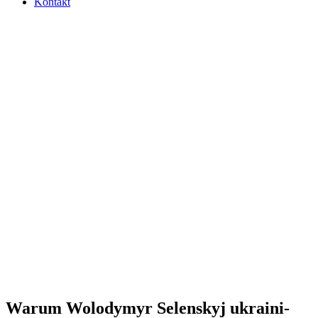
Kontakt
Warum Wolo­dymyr Selen­skyj ukrai­ni­