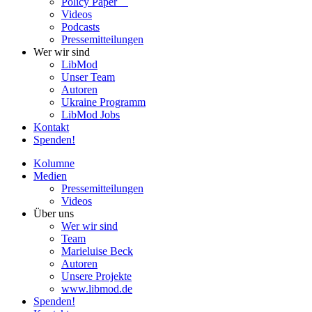
Policy Paper
Videos
Pod­casts
Pres­se­mit­tei­lun­gen
Wer wir sind
LibMod
Unser Team
Autoren
Ukraine Pro­gramm
LibMod Jobs
Kontakt
Spenden!
Kolumne
Medien
Pres­se­mit­tei­lun­gen
Videos
Über uns
Wer wir sind
Team
Marie­luise Beck
Autoren
Unsere Pro­jekte
www.libmod.de
Spenden!