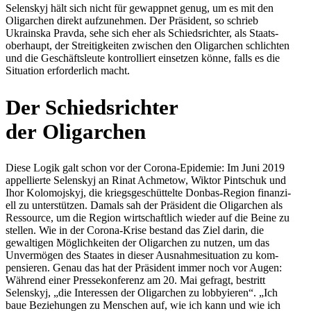
Selen­skyj hält sich nicht für gewapp­net genug, um es mit den
Olig­ar­chen direkt auf­zu­neh­men. Der Prä­si­dent, so schrieb
Ukrainska Pravda, sehe sich eher als Schieds­rich­ter, als Staats­
ober­haupt, der Strei­tig­kei­ten zwi­schen den Olig­ar­chen schlich­ten
und die Geschäfts­leute kon­trol­liert ein­set­zen könne, falls es die
Situa­tion erfor­der­lich macht.
Der Schieds­rich­ter
der Oligarchen
Diese Logik galt schon vor der Corona-Epi­de­mie: Im Juni 2019
appel­lierte Selen­skyj an Rinat Ach­me­tow, Wiktor Pint­schuk und
Ihor Kolo­mo­js­kyj, die kriegs­ge­schüt­telte Donbas-Region finan­zi­
ell zu unter­stüt­zen. Damals sah der Prä­si­dent die Olig­ar­chen als
Res­source, um die Region wirt­schaft­lich wieder auf die Beine zu
stellen. Wie in der Corona-Krise bestand das Ziel darin, die
gewal­ti­gen Mög­lich­kei­ten der Olig­ar­chen zu nutzen, um das
Unver­mö­gen des Staates in dieser Aus­nah­me­si­tua­tion zu kom­
pen­sie­ren. Genau das hat der Prä­si­dent immer noch vor Augen:
Während einer Pres­se­kon­fe­renz am 20. Mai gefragt, bestritt
Selen­skyj, „die Inter­es­sen der Olig­ar­chen zu lob­by­ie­ren“. „Ich
baue Bezie­hun­gen zu Men­schen auf, wie ich kann und wie ich