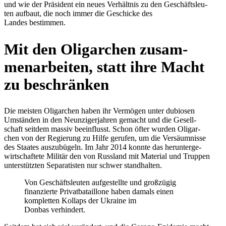
und wie der Prä­si­dent ein neues Ver­hält­nis zu den Geschäfts­leu­
ten aufbaut, die noch immer die Geschi­cke des
Landes bestimmen.
Mit den Olig­ar­chen zusam­
men­ar­bei­ten, statt ihre Macht
zu beschränken
Die meisten Olig­ar­chen haben ihr Ver­mö­gen unter dubio­sen
Umstän­den in den Neun­zi­ger­jah­ren gemacht und die Gesell­
schaft seitdem massiv beein­flusst. Schon öfter wurden Olig­ar­
chen von der Regie­rung zu Hilfe gerufen, um die Ver­säum­nisse
des Staates aus­zu­bü­geln. Im Jahr 2014 konnte das her­un­ter­ge­
wirt­schaf­tete Militär den von Russ­land mit Mate­rial und Truppen
unter­stütz­ten Sepa­ra­tis­ten nur schwer standhalten.
Von Geschäfts­leu­ten auf­ge­stellte und groß­zü­gig
finan­zierte Pri­vat­ba­tail­lone haben damals einen
kom­plet­ten Kollaps der Ukraine im
Donbas verhindert.