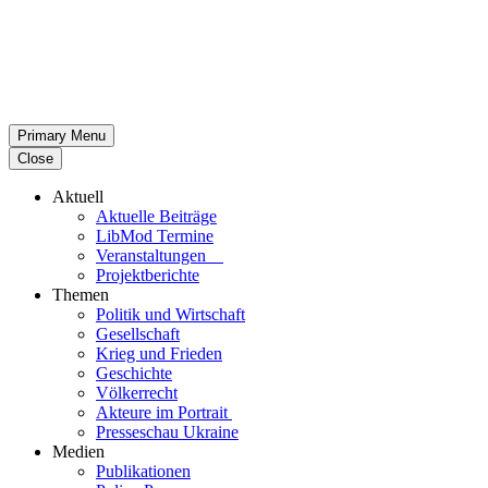
Primary Menu
Close
Aktuell
Aktu­elle Beiträge
LibMod Termine
Ver­an­stal­tun­gen
Pro­jekt­be­richte
Themen
Politik und Wirtschaft
Gesell­schaft
Krieg und Frieden
Geschichte
Völ­ker­recht
Akteure im Portrait
Pres­se­schau Ukraine
Medien
Publi­ka­tio­nen