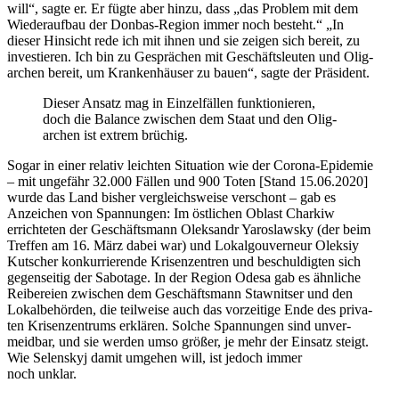
will“, sagte er. Er fügte aber hinzu, dass „das Problem mit dem
Wie­der­auf­bau der Donbas-Region immer noch besteht.“ „In
dieser Hin­sicht rede ich mit ihnen und sie zeigen sich bereit, zu
inves­tie­ren. Ich bin zu Gesprä­chen mit Geschäfts­leu­ten und Olig­
ar­chen bereit, um Kran­ken­häu­ser zu bauen“, sagte der Präsident.
Dieser Ansatz mag in Ein­zel­fäl­len funk­tio­nie­ren,
doch die Balance zwi­schen dem Staat und den Olig­
ar­chen ist extrem brüchig.
Sogar in einer relativ leich­ten Situa­tion wie der Corona-Epi­de­mie
– mit unge­fähr 32.000 Fällen und 900 Toten [Stand 15.06.2020]
wurde das Land bisher ver­gleichs­weise ver­schont – gab es
Anzei­chen von Span­nun­gen: Im öst­li­chen Oblast Charkiw
errich­te­ten der Geschäfts­mann Olek­sandr Yaros­law­sky (der beim
Treffen am 16. März dabei war) und Lokal­gou­ver­neur Oleksiy
Kut­scher kon­kur­rie­rende Kri­sen­zen­tren und beschul­dig­ten sich
gegen­sei­tig der Sabo­tage. In der Region Odesa gab es ähn­li­che
Rei­be­reien zwi­schen dem Geschäfts­mann Staw­nit­ser und den
Lokal­be­hör­den, die teil­weise auch das vor­zei­tige Ende des pri­va­
ten Kri­sen­zen­trums erklä­ren. Solche Span­nun­gen sind unver­
meid­bar, und sie werden umso größer, je mehr der Einsatz steigt.
Wie Selen­skyj damit umgehen will, ist jedoch immer
noch unklar.