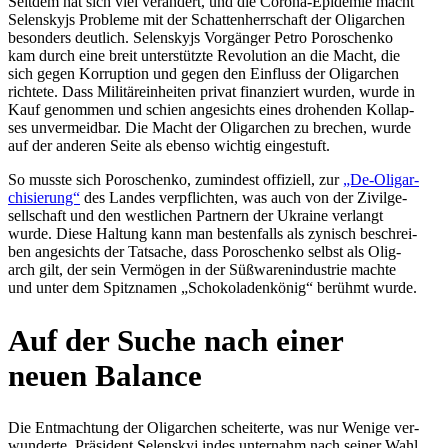
Seitdem hat sich viel ver­än­dert, und die Corona-Epi­de­mie macht
Selen­skyjs Pro­bleme mit der Schat­ten­herr­schaft der Olig­ar­chen
beson­ders deut­lich. Selen­skyjs Vor­gän­ger Petro Poro­schenko
kam durch eine breit unter­stützte Revo­lu­tion an die Macht, die
sich gegen Kor­rup­tion und gegen den Ein­fluss der Olig­ar­chen
rich­tete. Dass Mili­tär­ein­hei­ten privat finan­ziert wurden, wurde in
Kauf genom­men und schien ange­sichts eines dro­hen­den Kol­lap­
ses unver­meid­bar. Die Macht der Olig­ar­chen zu brechen, wurde
auf der anderen Seite als ebenso wichtig eingestuft.
So musste sich Poro­schenko, zumin­dest offi­zi­ell, zur
„De-Olig­ar­
chi­sie­rung“
des Landes ver­pflich­ten, was auch von der Zivil­ge­
sell­schaft und den west­li­chen Part­nern der Ukraine ver­langt
wurde. Diese Haltung kann man bes­ten­falls als zynisch beschrei­
ben ange­sichts der Tat­sa­che, dass Poro­schenko selbst als Olig­
arch gilt, der sein Ver­mö­gen in der Süß­wa­ren­in­dus­trie machte
und unter dem Spitz­na­men „Scho­ko­la­den­kö­nig“ berühmt wurde.
Auf der Suche nach einer
neuen Balance
Die Ent­mach­tung der Olig­ar­chen schei­terte, was nur Wenige ver­
wun­derte. Prä­si­dent Selen­skyj indes unter­nahm nach seiner Wahl