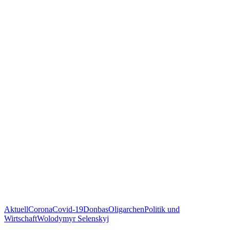
Aktuell
Corona
Covid-19
Donbas
Oligarchen
Politik und
Wirtschaft
Wolodymyr Selenskyj