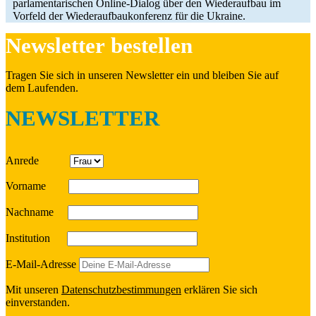
par­la­men­ta­ri­schen Online-Dialog über den Wie­der­auf­bau im
Vorfeld der Wie­der­auf­bau­kon­fe­renz für die Ukraine.
News­let­ter bestellen
Tragen Sie sich in unseren News­let­ter ein und bleiben Sie auf
dem Laufenden.
NEWSLETTER
Anrede
Vorname
Nach­name
Insti­tu­tion
E‑Mail-Adresse
Mit unseren
Daten­schutz­be­stim­mun­gen
erklä­ren Sie sich
einverstanden.