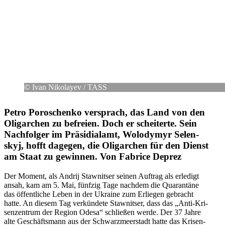
© Ivan Niko­layev /​ TASS
Petro Poro­schenko ver­sprach, das Land von den
Olig­ar­chen zu befreien. Doch er schei­terte. Sein
Nach­fol­ger im Prä­si­di­al­amt, Wolo­dymyr Selen­
skyj, hofft dagegen, die Olig­ar­chen für den Dienst
am Staat zu gewin­nen. Von Fabrice Deprez
Der Moment, als Andrij Staw­nit­ser seinen Auftrag als erle­digt
ansah, kam am 5. Mai, fünfzig Tage nachdem die Qua­ran­täne
das öffent­li­che Leben in der Ukraine zum Erlie­gen gebracht
hatte. An diesem Tag ver­kün­dete Staw­nit­ser, dass das „Anti-Kri­
sen­zen­trum der Region Odesa“ schlie­ßen werde. Der 37 Jahre
alte Geschäfts­mann aus der Schwarz­meer­stadt hatte das Kri­sen­