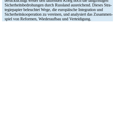
berück­sich­tigt weder den lau­fen­den Krieg noch die lang­fris­ti­gen
Sicher­heits­be­dro­hun­gen durch Russ­land aus­rei­chend. Dieses Stra­
te­gie­pa­pier beleuch­tet Wege, die euro­päi­sche Inte­gra­tion und
Sicher­heits­ko­ope­ra­tion zu ver­ei­nen, und ana­ly­siert das Zusam­men­
spiel von Refor­men, Wie­der­auf­bau und Verteidigung.