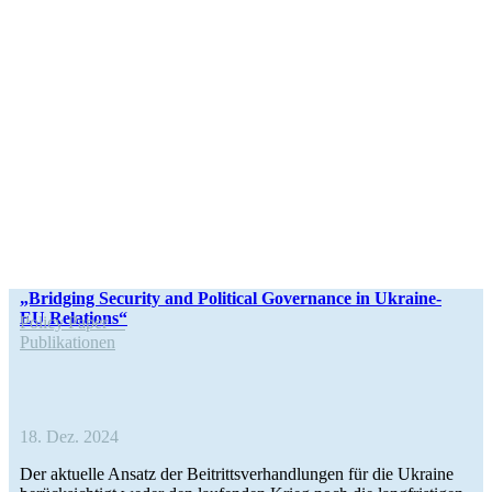
„Bridging Secu­rity and Poli­ti­cal Gover­nance in Ukraine-
EU Relations“
Policy Paper
Publi­ka­tio­nen
18. Dez. 2024
Der aktu­elle Ansatz der Bei­tritts­ver­hand­lun­gen für die Ukraine