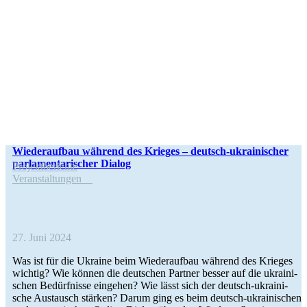
Wie­der­auf­bau während des Krieges – deutsch-ukrai­­ni­­scher
par­la­men­ta­ri­scher Dialog
Pro­jekt­be­richte
Ver­an­stal­tun­gen
27. Juni 2024
Was ist für die Ukraine beim Wie­der­auf­bau während des Krieges
wichtig? Wie können die deut­schen Partner besser auf die ukrai­ni­
schen Bedürf­nisse ein­ge­hen? Wie lässt sich der deutsch-ukrai­­ni­­
sche Aus­tausch stärken? Darum ging es beim deutsch-ukrai­­ni­­schen