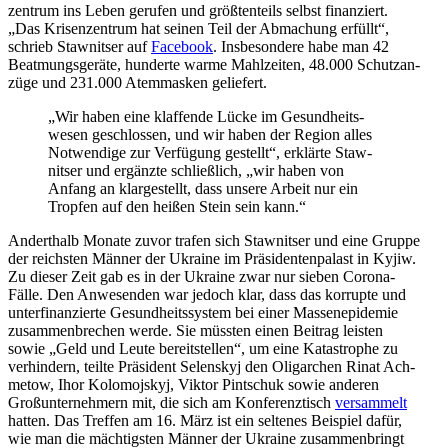
zen­trum ins Leben gerufen und größ­ten­teils selbst finan­ziert.
„Das Kri­sen­zen­trum hat seinen Teil der Abma­chung erfüllt“,
schrieb Staw­nit­ser auf
Face­book
. Ins­be­son­dere habe man 42
Beatmungs­ge­räte, hun­derte warme Mahl­zei­ten, 48.000 Schutz­an­
züge und 231.000 Atem­mas­ken geliefert.
„Wir haben eine klaf­fende Lücke im Gesund­heits­
we­sen geschlos­sen, und wir haben der Region alles
Not­wen­dige zur Ver­fü­gung gestellt“, erklärte Staw­
nit­ser und ergänzte schließ­lich, „wir haben von
Anfang an klar­ge­stellt, dass unsere Arbeit nur ein
Tropfen auf den heißen Stein sein kann.“
Andert­halb Monate zuvor trafen sich Staw­nit­ser und eine Gruppe
der reichs­ten Männer der Ukraine im Prä­si­den­ten­pa­last in Kyjiw.
Zu dieser Zeit gab es in der Ukraine zwar nur sieben Corona-
Fälle. Den Anwe­sen­den war jedoch klar, dass das kor­rupte und
unter­fi­nan­zierte Gesund­heits­sys­tem bei einer Mas­sen­epi­de­mie
zusam­men­bre­chen werde. Sie müssten einen Beitrag leisten
sowie „Geld und Leute bereit­stel­len“, um eine Kata­stro­phe zu
ver­hin­dern, teilte Prä­si­dent Selen­skyj den Olig­ar­chen Rinat Ach­
me­tow, Ihor Kolo­mo­js­kyj, Viktor Pint­schuk sowie anderen
Groß­un­ter­neh­mern mit, die sich am Kon­fe­renz­tisch
ver­sam­melt
hatten. Das Treffen am 16. März ist ein sel­te­nes Bei­spiel dafür,
wie man die mäch­tigs­ten Männer der Ukraine zusam­men­bringt