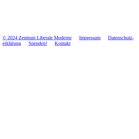
© 2024 Zentrum Libe­rale Moderne
Impres­sum
Daten­schutz­
er­klä­rung
Spenden!
Kontakt