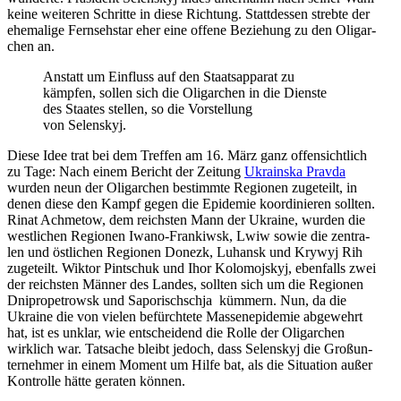
keine wei­te­ren Schritte in diese Rich­tung. Statt­des­sen strebte der
ehe­ma­lige Fern­seh­star eher eine offene Bezie­hung zu den Olig­ar­
chen an.
Anstatt um Ein­fluss auf den Staats­ap­pa­rat zu
kämpfen, sollen sich die Olig­ar­chen in die Dienste
des Staates stellen, so die Vor­stel­lung
von Selenskyj.
Diese Idee trat bei dem Treffen am 16. März ganz offen­sicht­lich
zu Tage: Nach einem Bericht der Zeitung
Ukrainska Pravda
wurden neun der Olig­ar­chen bestimmte Regio­nen zuge­teilt, in
denen diese den Kampf gegen die Epi­de­mie koor­di­nie­ren sollten.
Rinat Ach­me­tow, dem reichs­ten Mann der Ukraine, wurden die
west­li­chen Regio­nen Iwano-Fran­kiwsk, Lwiw sowie die zen­tra­
len und öst­li­chen Regio­nen Donezk, Luhansk und Krywyj Rih
zuge­teilt. Wiktor Pint­schuk und Ihor Kolo­mo­js­kyj, eben­falls zwei
der reichs­ten Männer des Landes, sollten sich um die Regio­nen
Dni­pro­pe­trowsk und Sapo­rischschja kümmern. Nun, da die
Ukraine die von vielen befürch­tete Mas­sen­epi­de­mie abge­wehrt
hat, ist es unklar, wie ent­schei­dend die Rolle der Olig­ar­chen
wirk­lich war. Tat­sa­che bleibt jedoch, dass Selen­skyj die Groß­un­
ter­neh­mer in einem Moment um Hilfe bat, als die Situa­tion außer
Kon­trolle hätte geraten können.