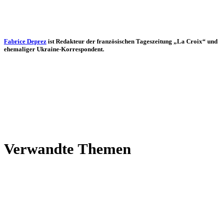
Fabrice Deprez
ist Redak­teur der fran­zö­si­schen Tages­zei­tung „La Croix“ und
ehe­ma­li­ger Ukraine-Korrespondent.
Ver­wandte Themen