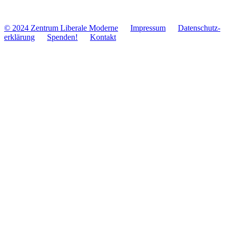
© 2024 Zentrum Libe­rale Moderne
Impres­sum
Daten­schutz­
er­klä­rung
Spenden!
Kontakt