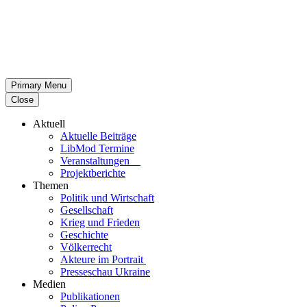
Primary Menu
Close
Aktuell
Aktu­elle Beiträge
LibMod Termine
Ver­an­stal­tun­gen
Pro­jekt­be­richte
Themen
Politik und Wirtschaft
Gesell­schaft
Krieg und Frieden
Geschichte
Völ­ker­recht
Akteure im Portrait
Pres­se­schau Ukraine
Medien
Publi­ka­tio­nen