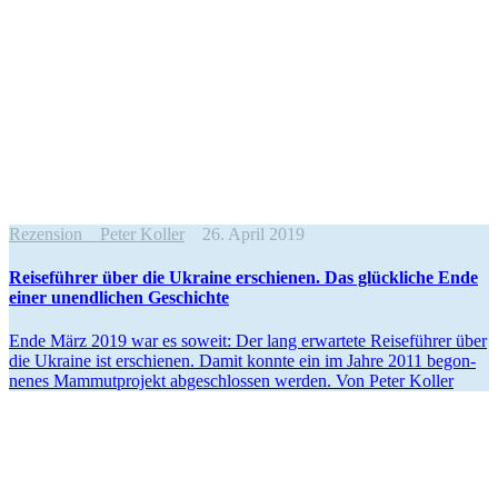
Rezension
Peter Koller
26. April 2019
Rei­se­füh­rer über die Ukraine erschie­nen. Das glück­li­che Ende
einer unend­li­chen Geschichte
Ende März 2019 war es soweit: Der lang erwar­tete Rei­se­füh­rer über
die Ukraine ist erschie­nen. Damit konnte ein im Jahre 2011 begon­
ne­nes Mam­mut­pro­jekt abge­schlos­sen werden. Von Peter Koller