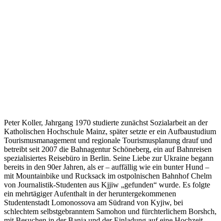
Peter Koller, Jahrgang 1970 studierte zunächst Sozialarbeit an der
Katholischen Hochschule Mainz, später setzte er ein Aufbaustudium
Tourismusmanagement und regionale Tourismusplanung drauf und
betreibt seit 2007 die Bahnagentur Schöneberg, ein auf Bahnreisen
spezialisiertes Reisebüro in Berlin. Seine Liebe zur Ukraine begann
bereits in den 90er Jahren, als er – auffällig wie ein bunter Hund –
mit Mountainbike und Rucksack im ostpolnischen Bahnhof Chelm
von Journalistik-Studenten aus Kjjiw „gefunden“ wurde. Es folgte
ein mehrtägiger Aufenthalt in der heruntergekommenen
Studentenstadt Lomonossova am Südrand von Kyjiw, bei
schlechtem selbstgebranntem Samohon und fürchterlichem Borshch,
mit Besuchen in der Banja und der Einladung auf eine Hochzeit.