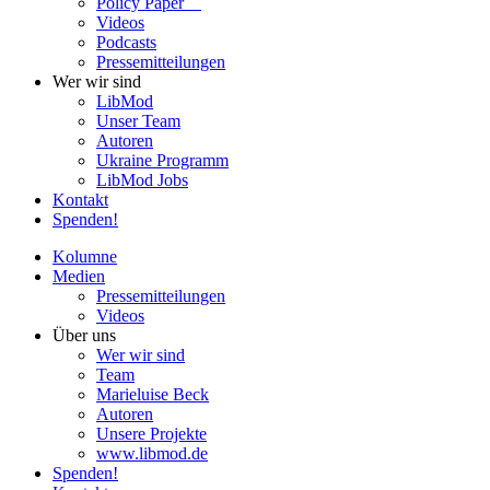
Policy Paper
Videos
Pod­casts
Pres­se­mit­tei­lun­gen
Wer wir sind
LibMod
Unser Team
Autoren
Ukraine Pro­gramm
LibMod Jobs
Kontakt
Spenden!
Kolumne
Medien
Pres­se­mit­tei­lun­gen
Videos
Über uns
Wer wir sind
Team
Marie­luise Beck
Autoren
Unsere Pro­jekte
www.libmod.de
Spenden!