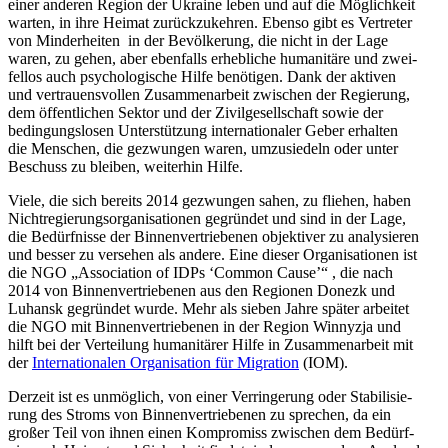
einer anderen Region der Ukraine leben und auf die Mög­lich­keit
warten, in ihre Heimat zurück­zu­keh­ren. Ebenso gibt es Ver­tre­ter
von Min­der­hei­ten in der Bevöl­ke­rung, die nicht in der Lage
waren, zu gehen, aber eben­falls erheb­li­che huma­ni­täre und zwei­
fel­los auch psy­cho­lo­gi­sche Hilfe benö­ti­gen. Dank der aktiven
und ver­trau­ens­vol­len Zusam­men­ar­beit zwi­schen der Regie­rung,
dem öffent­li­chen Sektor und der Zivil­ge­sell­schaft sowie der
bedin­gungs­lo­sen Unter­stüt­zung inter­na­tio­na­ler Geber erhal­ten
die Men­schen, die gezwun­gen waren, umzu­sie­deln oder unter
Beschuss zu bleiben, wei­ter­hin Hilfe.
Viele, die sich bereits 2014 gezwun­gen sahen, zu fliehen, haben
Nicht­re­gie­rungs­or­ga­ni­sa­tio­nen gegrün­det und sind in der Lage,
die Bedürf­nisse der Bin­nen­ver­trie­be­nen objek­ti­ver zu ana­ly­sie­ren
und besser zu ver­se­hen als andere. Eine dieser Orga­ni­sa­tio­nen ist
die NGO „Asso­cia­tion of IDPs ‘Common Cause’“ , die nach
2014 von Bin­nen­ver­trie­be­nen aus den Regio­nen Donezk und
Luhansk gegrün­det wurde. Mehr als sieben Jahre später arbei­tet
die NGO mit Bin­nen­ver­trie­be­nen in der Region Win­nyzja und
hilft bei der Ver­tei­lung huma­ni­tä­rer Hilfe in Zusam­men­ar­beit mit
der
Inter­na­tio­na­len Orga­ni­sa­tion für Migra­tion
(IOM).
Derzeit ist es unmög­lich, von einer Ver­rin­ge­rung oder Sta­bi­li­sie­
rung des Stroms von Bin­nen­ver­trie­be­nen zu spre­chen, da ein
großer Teil von ihnen einen Kom­pro­miss zwi­schen dem Bedürf­