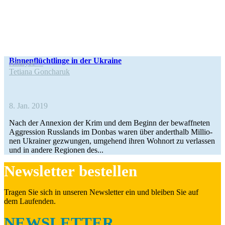
Bin­nen­flücht­linge in der Ukraine
Analyse
Tetiana Gon­cha­ruk
8. Jan. 2019
Nach der Anne­xion der Krim und dem Beginn der bewaff­ne­ten
Aggres­sion Russ­lands im Donbas waren über andert­halb Mil­lio­
nen Ukrai­ner gezwun­gen, umge­hend ihren Wohnort zu ver­las­sen
und in andere Regio­nen des...
News­let­ter bestellen
Tragen Sie sich in unseren News­let­ter ein und bleiben Sie auf
dem Laufenden.
NEWSLETTER