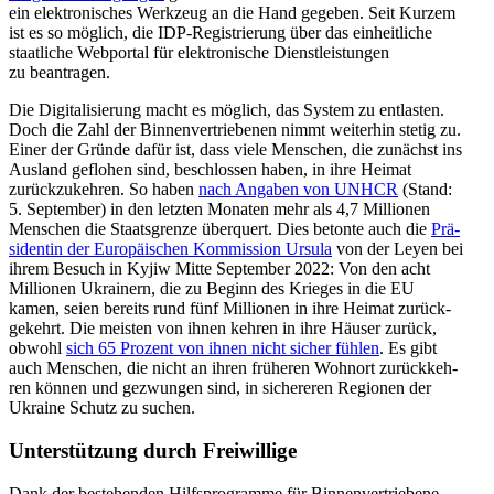
ein elek­tro­ni­sches Werk­zeug an die Hand gegeben. Seit Kurzem
ist es so möglich, die IDP-Regis­trie­rung über das ein­heit­li­che
staat­li­che Web­por­tal für elek­tro­ni­sche Dienst­leis­tun­gen
zu beantragen.
Die Digi­ta­li­sie­rung macht es möglich, das System zu ent­las­ten.
Doch die Zahl der Bin­nen­ver­trie­be­nen nimmt wei­ter­hin stetig zu.
Einer der Gründe dafür ist, dass viele Men­schen, die zunächst ins
Ausland geflo­hen sind, beschlos­sen haben, in ihre Heimat
zurück­zu­keh­ren. So haben
nach Angaben von UNHCR
(Stand:
5. Sep­tem­ber) in den letzten Monaten mehr als 4,7 Mil­lio­nen
Men­schen die Staats­grenze über­quert. Dies betonte auch die
Prä­
si­den­tin der Euro­päi­schen Kom­mis­sion Ursula
von der Leyen bei
ihrem Besuch in Kyjiw Mitte Sep­tem­ber 2022: Von den acht
Mil­lio­nen Ukrai­nern, die zu Beginn des Krieges in die EU
kamen, seien bereits rund fünf Mil­lio­nen in ihre Heimat zurück­
ge­kehrt. Die meisten von ihnen kehren in ihre Häuser zurück,
obwohl
sich 65 Prozent von ihnen nicht sicher fühlen
. Es gibt
auch Men­schen, die nicht an ihren frü­he­ren Wohnort zurück­keh­
ren können und gezwun­gen sind, in siche­re­ren Regio­nen der
Ukraine Schutz zu suchen.
Unter­stüt­zung durch Freiwillige
Dank der bestehen­den Hilfs­pro­gramme für Bin­nen­ver­trie­bene,