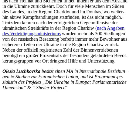
nis nach Heimat und Sicher­heit findet, indem er aus dem Ausland
in die Ukraine zurück­kehrt. Doch für viele Men­schen im Süden
des Landes, in der Region Charkiw und im Donbas, wo wei­ter­
hin aktive Kampf­hand­lun­gen statt­fin­den, ist das nicht möglich.
Trotz­dem kehren nach der erfolg­rei­chen Gegen­of­fen­sive der
ukrai­ni­schen Streit­kräfte in der Region Charkiw (
nach Angaben
des Ver­tei­di­gungs­mi­nis­te­ri­ums
wurden mehr als 300 Sied­lun­gen
von der rus­si­schen Besat­zung befreit) immer mehr Bewoh­ner aus
siche­re­ren Teilen der Ukraine in die Region Charkiw zurück.
Neben der offi­zi­ell regis­trier­ten Zahl der Bin­nen­ver­trie­be­nen
benö­tigt ein großer Pro­zent­satz der beson­ders gefähr­de­ten Bevöl­
ke­rungs­grup­pen vor Ort drin­gend Hilfe und Unterstützung.
Olesia Luch­kovska
besitzt einen MA in Inter­na­tio­nale Bezie­hun­
gen & Studien zur Euro­päi­schen Union, und ist Pro­gramm­spe­
zia­lis­tin des Pro­jekts „Die Ukraine in Europa: Par­la­men­ta­ri­sche
Dimen­sion“ & “
Shelter Project“