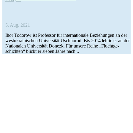
5. Aug. 2021
Ihor Todorow ist Pro­fes­sor für inter­na­tio­nale Bezie­hun­gen an der
west­ukrai­ni­schen Uni­ver­si­tät Usch­ho­rod. Bis 2014 lehrte er an der
Natio­na­len Uni­ver­si­tät Donezk. Für unsere Reihe „Flucht­ge­
schich­ten“ blickt er sieben Jahre nach...