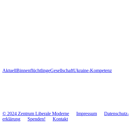
Aktuell
Binnenflüchtlinge
Gesellschaft
Ukraine-Kompetenz
© 2024 Zentrum Libe­rale Moderne
Impres­sum
Daten­schutz­
er­klä­rung
Spenden!
Kontakt