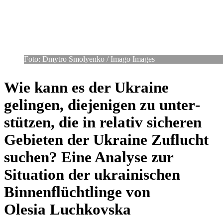
Foto: Dmytro Smo­ly­enko /​ Imago Images
Wie kann es der Ukraine
gelin­gen, die­je­ni­gen zu unter­
stüt­zen, die in relativ siche­ren
Gebie­ten der Ukraine Zuflucht
suchen? Eine Analyse zur
Situa­tion der ukrai­ni­schen
Bin­nen­flücht­linge von
Olesia Luchkovska