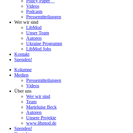
Policy Paper
Videos
Pod­casts
Pres­se­mit­tei­lun­gen
Wer wir sind
LibMod
Unser Team
Autoren
Ukraine Pro­gramm
LibMod Jobs
Kontakt
Spenden!
Kolumne
Medien
Pres­se­mit­tei­lun­gen
Videos
Über uns
Wer wir sind
Team
Marie­luise Beck
Autoren
Unsere Pro­jekte
www.libmod.de
Spenden!