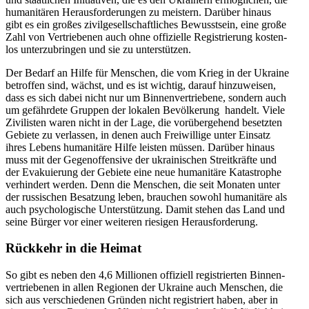
huma­ni­tä­ren Her­aus­for­de­run­gen zu meis­tern. Darüber hinaus
gibt es ein großes zivil­ge­sell­schaft­li­ches Bewusst­sein, eine große
Zahl von Ver­trie­be­nen auch ohne offi­zi­elle Regis­trie­rung kos­ten­
los unter­zu­brin­gen und sie zu unterstützen.
Der Bedarf an Hilfe für Men­schen, die vom Krieg in der Ukraine
betrof­fen sind, wächst, und es ist wichtig, darauf hin­zu­wei­sen,
dass es sich dabei nicht nur um Bin­nen­ver­trie­bene, sondern auch
um gefähr­dete Gruppen der lokalen Bevöl­ke­rung handelt. Viele
Zivi­lis­ten waren nicht in der Lage, die vor­über­ge­hend besetz­ten
Gebiete zu ver­las­sen, in denen auch Frei­wil­lige unter Einsatz
ihres Lebens huma­ni­täre Hilfe leisten müssen. Darüber hinaus
muss mit der Gegen­of­fen­sive der ukrai­ni­schen Streit­kräfte und
der Eva­ku­ie­rung der Gebiete eine neue huma­ni­täre Kata­stro­phe
ver­hin­dert werden. Denn die Men­schen, die seit Monaten unter
der rus­si­schen Besat­zung leben, brau­chen sowohl huma­ni­täre als
auch psy­cho­lo­gi­sche Unter­stüt­zung. Damit stehen das Land und
seine Bürger vor einer wei­te­ren rie­si­gen Herausforderung.
Rück­kehr in die Heimat
So gibt es neben den 4,6 Mil­lio­nen offi­zi­ell regis­trier­ten Bin­nen­
ver­trie­be­nen in allen Regio­nen der Ukraine auch Men­schen, die
sich aus ver­schie­de­nen Gründen nicht regis­triert haben, aber in