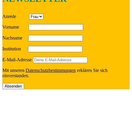
Anrede
Vorname
Nach­name
Insti­tu­tion
E‑Mail-Adresse
Mit unseren
Daten­schutz­be­stim­mun­gen
erklä­ren Sie sich
einverstanden.