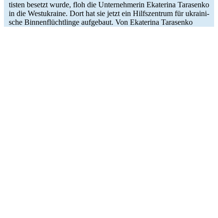
tis­ten besetzt wurde, floh die Unter­neh­me­rin Eka­te­rina Tara­senko
in die West­ukraine. Dort hat sie jetzt ein Hilfs­zen­trum für ukrai­ni­
sche Bin­nen­flücht­linge auf­ge­baut. Von Eka­te­rina Tarasenko