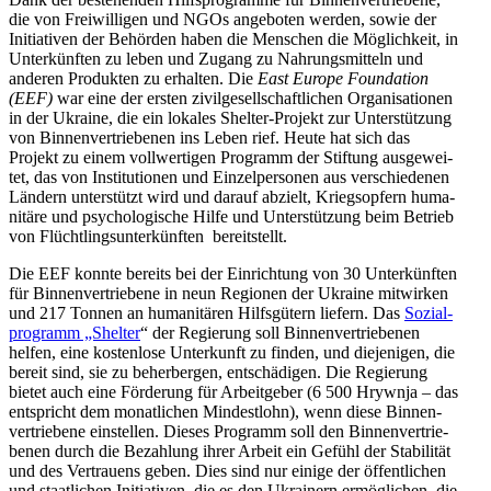
die von Frei­wil­li­gen und NGOs ange­bo­ten werden, sowie der
Initia­ti­ven der Behör­den haben die Men­schen die Mög­lich­keit, in
Unter­künf­ten zu leben und Zugang zu Nah­rungs­mit­teln und
anderen Pro­duk­ten zu erhal­ten. Die
East Europe Foun­da­tion
(EEF)
war eine der ersten zivil­ge­sell­schaft­li­chen Orga­ni­sa­tio­nen
in der Ukraine, die ein lokales Shelter-Projekt zur Unter­stüt­zung
von Bin­nen­ver­trie­be­nen ins Leben rief. Heute hat sich das
Projekt zu einem voll­wer­ti­gen Pro­gramm der Stif­tung aus­ge­wei­
tet, das von Insti­tu­tio­nen und Ein­zel­per­so­nen aus ver­schie­de­nen
Ländern unter­stützt wird und darauf abzielt, Kriegs­op­fern huma­
ni­täre und psy­cho­lo­gi­sche Hilfe und Unter­stüt­zung beim Betrieb
von Flücht­lings­un­ter­künf­ten bereitstellt.
Die EEF konnte bereits bei der Ein­rich­tung von 30 Unter­künf­ten
für Bin­nen­ver­trie­bene in neun Regio­nen der Ukraine mit­wir­ken
und 217 Tonnen an huma­ni­tä­ren Hilfs­gü­tern liefern. Das
Sozi­al­
pro­gramm „Shelter
“ der Regie­rung soll Bin­nen­ver­trie­be­nen
helfen, eine kos­ten­lose Unter­kunft zu finden, und die­je­ni­gen, die
bereit sind, sie zu beher­ber­gen, ent­schä­di­gen. Die Regie­rung
bietet auch eine För­de­rung für Arbeit­ge­ber (6 500 Hrywnja – das
ent­spricht dem monat­li­chen Min­dest­lohn), wenn diese Bin­nen­
ver­trie­bene ein­stel­len. Dieses Pro­gramm soll den Bin­nen­ver­trie­
be­nen durch die Bezah­lung ihrer Arbeit ein Gefühl der Sta­bi­li­tät
und des Ver­trau­ens geben. Dies sind nur einige der öffent­li­chen
und staat­li­chen Initia­ti­ven, die es den Ukrai­nern ermög­li­chen, die