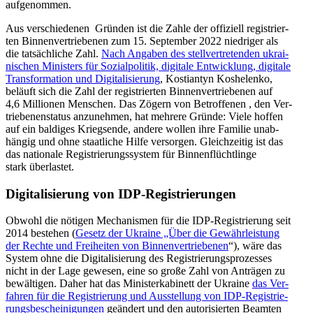
aufgenommen.
Aus ver­schie­de­nen Gründen ist die Zahle der offi­zi­ell regis­trier­
ten Bin­nen­ver­trie­be­nen zum 15. Sep­tem­ber 2022 nied­ri­ger als
die tat­säch­li­che Zahl.
Nach Angaben des stell­ver­tre­ten­den ukrai­
ni­schen Minis­ters für Sozi­al­po­li­tik, digi­tale Ent­wick­lung, digi­tale
Trans­for­ma­tion und Digi­ta­li­sie­rung
, Kos­ti­an­tyn Kos­he­lenko,
beläuft sich die Zahl der regis­trier­ten Bin­nen­ver­trie­be­nen auf
4,6 Mil­lio­nen Men­schen. Das Zögern von Betrof­fe­nen , den Ver­
trie­be­nen­sta­tus anzu­neh­men, hat mehrere Gründe: Viele hoffen
auf ein bal­di­ges Kriegs­ende, andere wollen ihre Familie unab­
hän­gig und ohne staat­li­che Hilfe ver­sor­gen. Gleich­zei­tig ist das
das natio­nale Regis­trie­rungs­sys­tem für Bin­nen­flücht­linge
stark überlastet.
Digi­ta­li­sie­rung von IDP-Registrierungen
Obwohl die nötigen Mecha­nis­men für die IDP-Regis­trie­rung seit
2014 bestehen (
Gesetz der Ukraine „Über die Gewähr­leis­tung
der Rechte und Frei­hei­ten von Bin­nen­ver­trie­be­nen
“), wäre das
System ohne die Digi­ta­li­sie­rung des Regis­trie­rungs­pro­zes­ses
nicht in der Lage gewesen, eine so große Zahl von Anträ­gen zu
bewäl­ti­gen. Daher hat das Minis­ter­ka­bi­nett der Ukraine
das Ver­
fah­ren für die Regis­trie­rung und Aus­stel­lung von IDP-Regis­trie­
rungs­be­schei­ni­gun­gen
geän­dert und den auto­ri­sier­ten Beamten