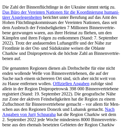
Die Zahl der Bin­nen­flücht­linge in der Ukraine nimmt stetig zu.
Das Büro der Ver­ein­ten Natio­nen für die Koor­di­nie­rung huma­ni­
tä­rer Ange­le­gen­hei­ten
berich­tet unter Beru­fung auf das Amt des
Hohen Flücht­lings­kom­mis­sars der Ver­ein­ten Natio­nen, dass seit
dem Aus­bruch der Feind­se­lig­kei­ten 7 Mil­lio­nen Bin­nen­ver­trie­
bene gezwun­gen waren, aus ihrer Heimat zu fliehen, um den
Kämpfen und ihren Folgen zu ent­kom­men (Stand: 7. Sep­tem­ber
2022). Trotz der andau­ern­den Luft­an­griffe und der Nähe zur
Front­li­nie in der Ost- und Süd­ukraine weisen die Oblaste
Charkiw und Dni­pro­pe­trowsk die höchste Zahl an Bin­nen­ver­trie­
be­nen auf.
Die genann­ten Regio­nen dienen als Dreh­scheibe für eine nicht
enden wol­lende Welle von Bin­nen­ver­trie­be­nen, die auf der
Suche nach einem siche­re­ren Ort sind, sich aber nicht weit von
zu Hause ent­fer­nen wollen.
Offi­zi­el­len Angaben
zufolge sind
allein in der Region Dni­pro­pe­trowsk 398 000 Bin­nen­ver­trie­bene
regis­triert (Stand: 19. Sep­tem­ber 2022). Die geo­gra­fi­sche Nähe
zur Zone der aktiven Feind­se­lig­kei­ten hat die Region zu einem
Zufluchts­ort für Bin­nen­ver­trie­bene gemacht – vor allem für Men­
schen aus den Regio­nen Donezk und Luhansk gemacht.
Nach
Angaben von Jurij Schpa­raha
hat die Region Charkiw seit dem
2. Sep­tem­ber 2022 jede Woche min­des­tens 8000 Bin­nen­ver­trie­
bene aus den ehemals besetz­ten Gebie­ten der Region Charkiw