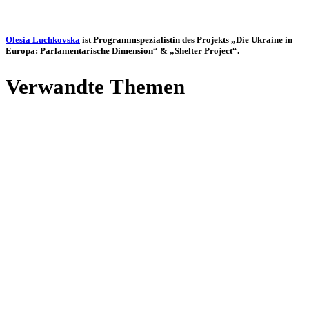
Olesia Luch­kovska
ist Pro­gramm­spe­zia­lis­tin des Pro­jekts „Die Ukraine in
Europa: Par­la­men­ta­ri­sche Dimen­sion“ & „Shelter Project“.
Ver­wandte Themen