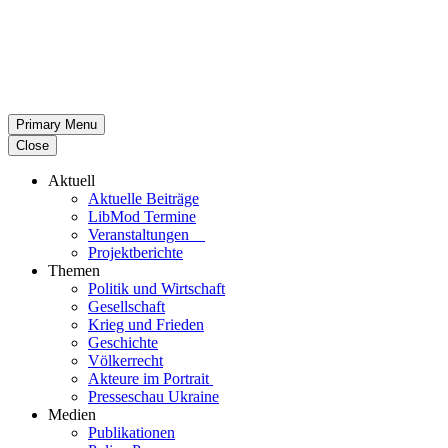
Primary Menu
Close
Aktuell
Aktu­elle Beiträge
LibMod Termine
Ver­an­stal­tun­gen
Pro­jekt­be­richte
Themen
Politik und Wirtschaft
Gesell­schaft
Krieg und Frieden
Geschichte
Völ­ker­recht
Akteure im Portrait
Pres­se­schau Ukraine
Medien
Publi­ka­tio­nen