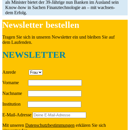
als Minis­ter bietet der 39-Jährige nun Banken im Ausland sein
Know-how in Sachen Finanz­tech­no­lo­gie an – mit wach­sen­
dem Erfolg.
News­let­ter bestellen
Tragen Sie sich in unseren News­let­ter ein und bleiben Sie auf
dem Laufenden.
NEWSLETTER
Anrede
Vorname
Nach­name
Insti­tu­tion
E‑Mail-Adresse
Mit unseren
Daten­schutz­be­stim­mun­gen
erklä­ren Sie sich