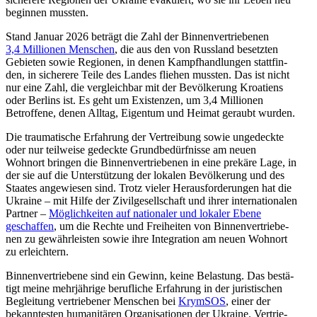
begin­nen mussten.
Stand Januar 2026 beträgt die Zahl der Bin­nen­ver­trie­be­nen
3,4 Mil­lio­nen Men­schen
, die aus den von Russ­land besetz­ten
Gebie­ten sowie Regio­nen, in denen Kampf­hand­lun­gen statt­fin­
den, in siche­rere Teile des Landes fliehen mussten. Das ist nicht
nur eine Zahl, die ver­gleich­bar mit der Bevöl­ke­rung Kroa­ti­ens
oder Berlins ist. Es geht um Exis­ten­zen, um 3,4 Mil­lio­nen
Betrof­fene, denen Alltag, Eigen­tum und Heimat geraubt wurden.
Die trau­ma­ti­sche Erfah­rung der Ver­trei­bung sowie unge­deckte
oder nur teil­weise gedeckte Grund­be­dürf­nisse am neuen
Wohnort bringen die Bin­nen­ver­trie­be­nen in eine prekäre Lage, in
der sie auf die Unter­stüt­zung der lokalen Bevöl­ke­rung und des
Staates ange­wie­sen sind. Trotz vieler Her­aus­for­de­run­gen hat die
Ukraine – mit Hilfe der Zivil­ge­sell­schaft und ihrer inter­na­tio­na­len
Partner –
Mög­lich­kei­ten auf natio­na­ler und lokaler Ebene
geschaf­fen
, um die Rechte und Frei­hei­ten von Bin­nen­ver­trie­be­
nen zu gewähr­leis­ten sowie ihre Inte­gra­tion am neuen Wohnort
zu erleichtern.
Bin­nen­ver­trie­bene sind ein Gewinn, keine Belas­tung. Das bestä­
tigt meine mehr­jäh­rige beruf­li­che Erfah­rung in der juris­ti­schen
Beglei­tung ver­trie­be­ner Men­schen bei
KrymSOS
, einer der
bekann­tes­ten huma­ni­tä­ren Orga­ni­sa­tio­nen der Ukraine. Ver­trie­