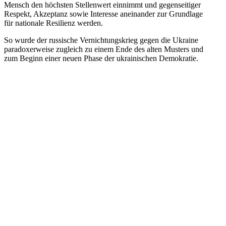
Mensch den höchs­ten Stel­len­wert ein­nimmt und gegen­sei­ti­ger
Respekt, Akzep­tanz sowie Inter­esse anein­an­der zur Grund­lage
für natio­nale Resi­li­enz werden.
So wurde der rus­si­sche Ver­nich­tungs­krieg gegen die Ukraine
para­do­xer­weise zugleich zu einem Ende des alten Musters und
zum Beginn einer neuen Phase der ukrai­ni­schen Demokratie.