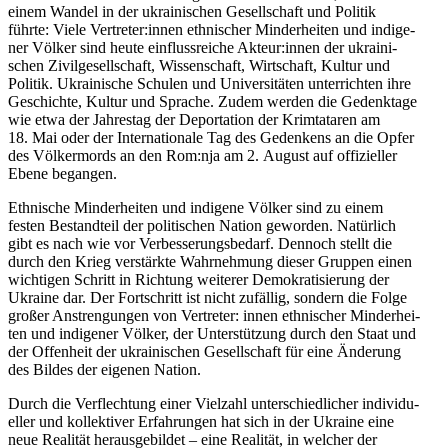
einem Wandel in der ukrai­ni­schen Gesell­schaft und Politik
führte: Viele Vertreter:innen eth­ni­scher Min­der­hei­ten und indi­ge­
ner Völker sind heute ein­fluss­rei­che Akteur:innen der ukrai­ni­
schen Zivil­ge­sell­schaft, Wis­sen­schaft, Wirt­schaft, Kultur und
Politik. Ukrai­ni­sche Schulen und Uni­ver­si­tä­ten unter­rich­ten ihre
Geschichte, Kultur und Sprache. Zudem werden die Gedenk­tage
wie etwa der Jah­res­tag der Depor­ta­tion der Krim­ta­ta­ren am
18. Mai oder der Inter­na­tio­nale Tag des Geden­kens an die Opfer
des Völ­ker­mords an den Rom:nja am 2. August auf offi­zi­el­ler
Ebene begangen.
Eth­ni­sche Min­der­hei­ten und indi­gene Völker sind zu einem
festen Bestand­teil der poli­ti­schen Nation gewor­den. Natür­lich
gibt es nach wie vor Ver­bes­se­rungs­be­darf. Dennoch stellt die
durch den Krieg ver­stärkte Wahr­neh­mung dieser Gruppen einen
wich­ti­gen Schritt in Rich­tung wei­te­rer Demo­kra­ti­sie­rung der
Ukraine dar. Der Fort­schritt ist nicht zufäl­lig, sondern die Folge
großer Anstren­gun­gen von Ver­tre­ter: innen eth­ni­scher Min­der­hei­
ten und indi­ge­ner Völker, der Unter­stüt­zung durch den Staat und
der Offen­heit der ukrai­ni­schen Gesell­schaft für eine Ände­rung
des Bildes der eigenen Nation.
Durch die Ver­flech­tung einer Viel­zahl unter­schied­li­cher indi­vi­du­
el­ler und kol­lek­ti­ver Erfah­run­gen hat sich in der Ukraine eine
neue Rea­li­tät her­aus­ge­bil­det – eine Rea­li­tät, in welcher der