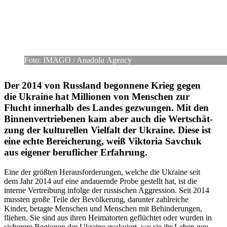
Foto: IMAGO /​ Anadolu Agency
Der 2014 von Russ­land begon­nene Krieg gegen
die Ukraine hat Mil­lio­nen von Men­schen zur
Flucht inner­halb des Landes gezwun­gen. Mit den
Bin­nen­ver­trie­be­nen kam aber auch die Wert­schät­
zung der kul­tu­rel­len Viel­falt der Ukraine. Diese ist
eine echte Berei­che­rung, weiß Vik­to­ria Savchuk
aus eigener beruf­li­cher Erfahrung.
Eine der größten Her­aus­for­de­run­gen, welche die Ukraine seit
dem Jahr 2014 auf eine andau­ernde Probe gestellt hat, ist die
interne Ver­trei­bung infolge der rus­si­schen Aggres­sion. Seit 2014
mussten große Teile der Bevöl­ke­rung, dar­un­ter zahl­rei­che
Kinder, betagte Men­schen und Men­schen mit Behin­de­run­gen,
fliehen. Sie sind aus ihren Hei­mat­or­ten geflüch­tet oder wurden in
siche­rere Regio­nen der Ukraine eva­ku­iert, wo sie ihr Leben neu