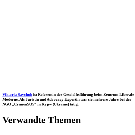
Vik­to­ria Savchuk
ist Refe­ren­tin der Geschäfts­füh­rung beim Zentrum Libe­rale
Moderne. Als Juris­tin und Advo­cacy Exper­tin war sie mehrere Jahre bei der
NGO „Cri­me­a­SOS“ in Kyjiw (Ukraine) tätig.
Ver­wandte Themen