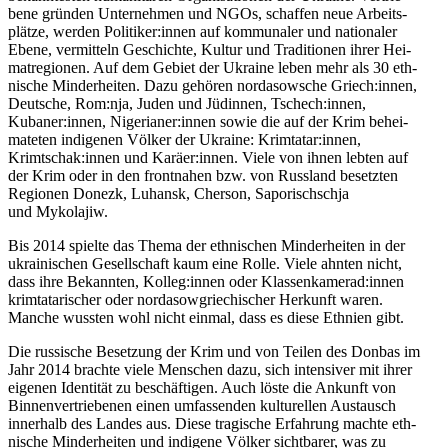
bene gründen Unter­neh­men und NGOs, schaf­fen neue Arbeits­
plätze, werden Politiker:innen auf kom­mu­na­ler und natio­na­ler
Ebene, ver­mit­teln Geschichte, Kultur und Tra­di­tio­nen ihrer Hei­
mat­re­gio­nen. Auf dem Gebiet der Ukraine leben mehr als 30 eth­
ni­sche Min­der­hei­ten. Dazu gehören nord­a­sow­sche Griech:innen,
Deut­sche, Rom:nja, Juden und Jüdin­nen, Tschech:innen,
Kubaner:innen, Nigerianer:innen sowie die auf der Krim behei­
ma­te­ten indi­ge­nen Völker der Ukraine: Krimtatar:innen,
Krimtschak:innen und Karäer:innen. Viele von ihnen lebten auf
der Krim oder in den front­na­hen bzw. von Russ­land besetz­ten
Regio­nen Donezk, Luhansk, Cherson, Sapo­rischschja
und Mykolajiw.
Bis 2014 spielte das Thema der eth­ni­schen Min­der­hei­ten in der
ukrai­ni­schen Gesell­schaft kaum eine Rolle. Viele ahnten nicht,
dass ihre Bekann­ten, Kolleg:innen oder Klassenkamerad:innen
krim­ta­ta­ri­scher oder nord­a­sow­grie­chi­scher Her­kunft waren.
Manche wussten wohl nicht einmal, dass es diese Ethnien gibt.
Die rus­si­sche Beset­zung der Krim und von Teilen des Donbas im
Jahr 2014 brachte viele Men­schen dazu, sich inten­si­ver mit ihrer
eigenen Iden­ti­tät zu beschäf­ti­gen. Auch löste die Ankunft von
Bin­nen­ver­trie­be­nen einen umfas­sen­den kul­tu­rel­len Aus­tausch
inner­halb des Landes aus. Diese tra­gi­sche Erfah­rung machte eth­
ni­sche Min­der­hei­ten und indi­gene Völker sicht­ba­rer, was zu