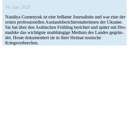
10. Apr. 2025
Nata­liya Gume­nyuk ist eine bril­lante Jour­na­lis­tin und war eine der
ersten pro­fes­sio­nel­len Aus­lands­be­richt­erstat­te­rin­nen der Ukraine.
Sie hat über den Ara­bi­schen Früh­ling berich­tet und später mit Hro­
madske das wich­tigste unab­hän­gige Medium des Landes gegrün­
det. Heute doku­men­tiert sie in ihrer Heimat rus­si­sche
Kriegsverbrechen.