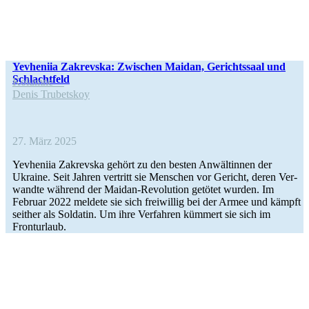
Yev­he­niia Zak­revska: Zwi­schen Maidan, Gerichts­saal und
Schlachtfeld
Kolumne
Denis Tru­bets­koy
27. März 2025
Yev­he­niia Zak­revska gehört zu den besten Anwäl­tin­nen der
Ukraine. Seit Jahren ver­tritt sie Men­schen vor Gericht, deren Ver­
wandte während der Maidan-Revo­lu­­tion getötet wurden. Im
Februar 2022 meldete sie sich frei­wil­lig bei der Armee und kämpft
seither als Sol­da­tin. Um ihre Ver­fah­ren kümmert sie sich im
Fronturlaub.