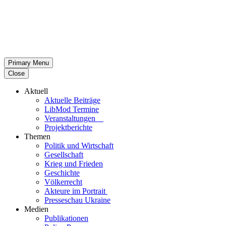
Primary Menu
Close
Aktuell
Aktu­elle Beiträge
LibMod Termine
Ver­an­stal­tun­gen
Pro­jekt­be­richte
Themen
Politik und Wirtschaft
Gesell­schaft
Krieg und Frieden
Geschichte
Völ­ker­recht
Akteure im Portrait
Pres­se­schau Ukraine
Medien
Publi­ka­tio­nen