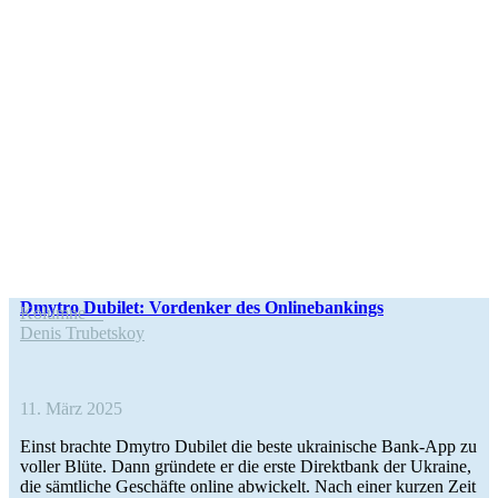
Dmytro Dubilet: Vor­den­ker des Onlinebankings
Kolumne
Denis Tru­bets­koy
11. März 2025
Einst brachte Dmytro Dubilet die beste ukrai­ni­sche Bank-App zu
voller Blüte. Dann grün­dete er die erste Direkt­bank der Ukraine,
die sämt­li­che Geschäfte online abwi­ckelt. Nach einer kurzen Zeit