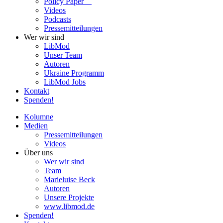
Policy Paper
Videos
Pod­casts
Pres­se­mit­tei­lun­gen
Wer wir sind
LibMod
Unser Team
Autoren
Ukraine Pro­gramm
LibMod Jobs
Kontakt
Spenden!
Kolumne
Medien
Pres­se­mit­tei­lun­gen
Videos
Über uns
Wer wir sind
Team
Marie­luise Beck
Autoren
Unsere Pro­jekte
www.libmod.de
Spenden!