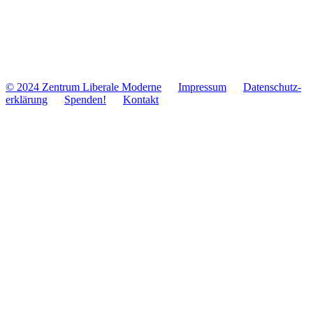
© 2024 Zentrum Libe­rale Moderne
Impres­sum
Daten­schutz­
er­klä­rung
Spenden!
Kontakt