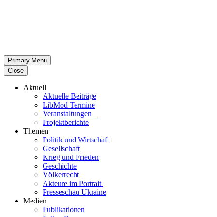
Primary Menu
Close
Aktuell
Aktu­elle Beiträge
LibMod Termine
Ver­an­stal­tun­gen
Pro­jekt­be­richte
Themen
Politik und Wirtschaft
Gesell­schaft
Krieg und Frieden
Geschichte
Völ­ker­recht
Akteure im Portrait
Pres­se­schau Ukraine
Medien
Publi­ka­tio­nen