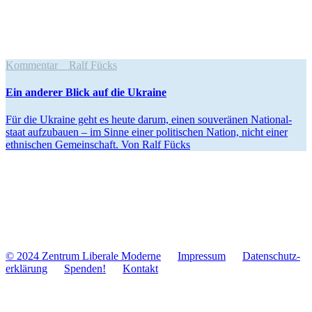
Kommentar
Ralf Fücks
Ein anderer Blick auf die Ukraine
Für die Ukraine geht es heute darum, einen sou­ve­rä­nen Natio­nal­
staat auf­zu­bauen – im Sinne einer poli­ti­schen Nation, nicht einer
eth­ni­schen Gemein­schaft. Von Ralf Fücks
© 2024 Zentrum Libe­rale Moderne
Impres­sum
Daten­schutz­
er­klä­rung
Spenden!
Kontakt