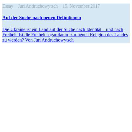
Essay
Juri Andruchowytsch
15. November 2017
Auf der Suche nach neuen Definitionen
Die Ukraine ist ein Land auf der Suche nach Iden­ti­tät – und nach
Frei­heit. Ist die Frei­heit sogar daran, zur neuen Reli­gion des Landes
zu werden? Von Juri Andruchowytsch