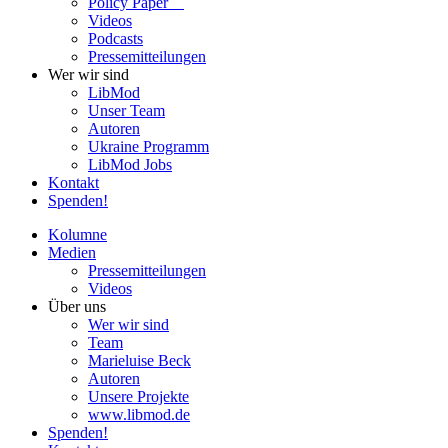
Policy Paper
Videos
Pod­casts
Pres­se­mit­tei­lun­gen
Wer wir sind
LibMod
Unser Team
Autoren
Ukraine Pro­gramm
LibMod Jobs
Kontakt
Spenden!
Kolumne
Medien
Pres­se­mit­tei­lun­gen
Videos
Über uns
Wer wir sind
Team
Marie­luise Beck
Autoren
Unsere Pro­jekte
www.libmod.de
Spenden!