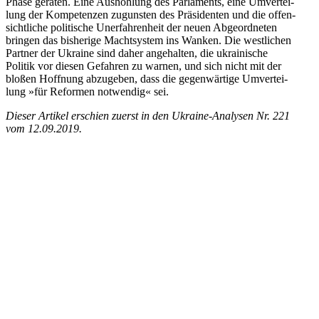
Phase geraten. Eine Aus­höh­lung des Par­la­ments, eine Umver­tei­
lung der Kom­pe­ten­zen zuguns­ten des Prä­si­den­ten und die offen­
sicht­li­che poli­ti­sche Uner­fah­ren­heit der neuen Abge­ord­ne­ten
bringen das bis­he­rige Macht­sys­tem ins Wanken. Die west­li­chen
Partner der Ukraine sind daher ange­hal­ten, die ukrai­ni­sche
Politik vor diesen Gefah­ren zu warnen, und sich nicht mit der
bloßen Hoff­nung abzu­ge­ben, dass die gegen­wär­tige Umver­tei­
lung »für Refor­men not­wen­dig« sei.
Dieser Artikel erschien zuerst in den Ukraine-Ana­ly­sen Nr. 221
vom 12.09.2019.