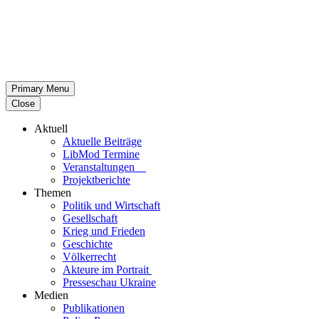
Primary Menu
Close
Aktuell
Aktu­elle Beiträge
LibMod Termine
Ver­an­stal­tun­gen
Pro­jekt­be­richte
Themen
Politik und Wirtschaft
Gesell­schaft
Krieg und Frieden
Geschichte
Völ­ker­recht
Akteure im Portrait
Pres­se­schau Ukraine
Medien
Publi­ka­tio­nen