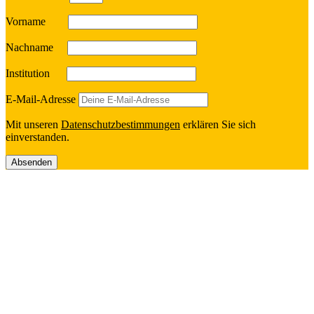
Vorname
Nach­name
Insti­tu­tion
E‑Mail-Adresse
Mit unseren
Daten­schutz­be­stim­mun­gen
erklä­ren Sie sich
einverstanden.