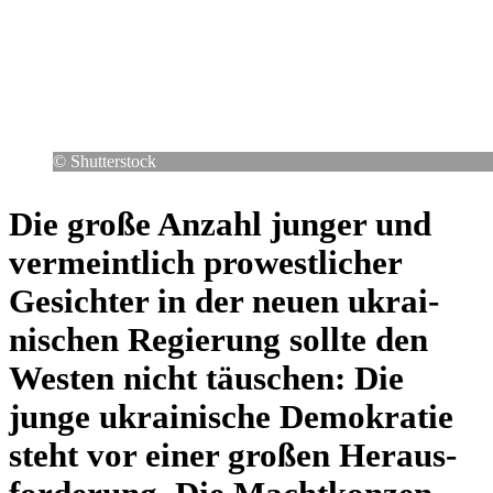
© Shut­ter­stock
Die große Anzahl junger und
ver­meint­lich pro­west­li­cher
Gesich­ter in der neuen ukrai­
ni­schen Regie­rung sollte den
Westen nicht täu­schen: Die
junge ukrai­ni­sche Demo­kra­tie
steht vor einer großen Her­aus­