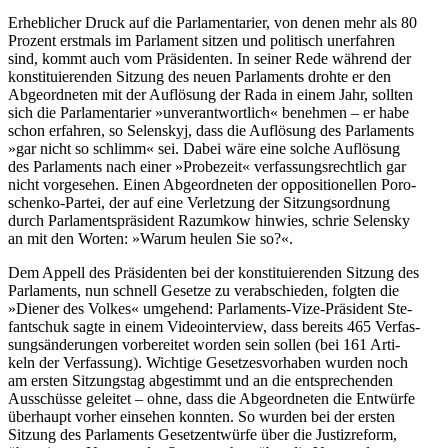
Erheb­li­cher Druck auf die Par­la­men­ta­rier, von denen mehr als 80
Prozent erst­mals im Par­la­ment sitzen und poli­tisch uner­fah­ren
sind, kommt auch vom Prä­si­den­ten. In seiner Rede während der
kon­sti­tu­ie­ren­den Sitzung des neuen Par­la­ments drohte er den
Abge­ord­ne­ten mit der Auf­lö­sung der Rada in einem Jahr, sollten
sich die Par­la­men­ta­rier »unver­ant­wort­lich« beneh­men – er habe
schon erfah­ren, so Selen­skyj, dass die Auf­lö­sung des Par­la­ments
»gar nicht so schlimm« sei. Dabei wäre eine solche Auf­lö­sung
des Par­la­ments nach einer »Pro­be­zeit« ver­fas­sungs­recht­lich gar
nicht vor­ge­se­hen. Einen Abge­ord­ne­ten der oppo­si­tio­nel­len Poro­
schenko-Partei, der auf eine Ver­let­zung der Sit­zungs­ord­nung
durch Par­la­ments­prä­si­dent Raz­um­kow hinwies, schrie Selen­sky
an mit den Worten: »Warum heulen Sie so?«.
Dem Appell des Prä­si­den­ten bei der kon­sti­tu­ie­ren­den Sitzung des
Par­la­ments, nun schnell Gesetze zu ver­ab­schie­den, folgten die
»Diener des Volkes« umge­hend: Par­la­ments-Vize-Prä­si­dent Ste­
fant­schuk sagte in einem Video­in­ter­view, dass bereits 465 Ver­fas­
sungs­än­de­run­gen vor­be­rei­tet worden sein sollen (bei 161 Arti­
keln der Ver­fas­sung). Wich­tige Geset­zes­vor­ha­ben wurden noch
am ersten Sit­zungs­tag abge­stimmt und an die ent­spre­chen­den
Aus­schüsse gelei­tet – ohne, dass die Abge­ord­ne­ten die Ent­würfe
über­haupt vorher ein­se­hen konnten. So wurden bei der ersten
Sitzung des Par­la­ments Gesetz­ent­würfe über die Jus­tiz­re­form,