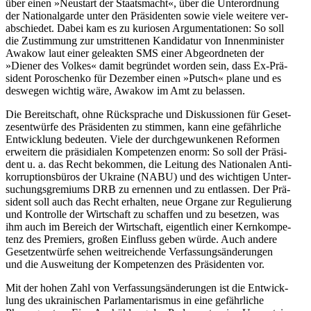
über einen »Neu­start der Staats­macht«, über die Unter­ord­nung
der Natio­nal­garde unter den Prä­si­den­ten sowie viele weitere ver­
ab­schie­det. Dabei kam es zu kurio­sen Argu­men­ta­tio­nen: So soll
die Zustim­mung zur umstrit­te­nen Kan­di­da­tur von Innen­mi­nis­ter
Awakow laut einer gele­ak­ten SMS einer Abge­ord­ne­ten der
»Diener des Volkes« damit begrün­det worden sein, dass Ex-Prä­
si­dent Poro­schenko für Dezem­ber einen »Putsch« plane und es
des­we­gen wichtig wäre, Awakow im Amt zu belassen.
Die Bereit­schaft, ohne Rück­spra­che und Dis­kus­sio­nen für Geset­
zes­ent­würfe des Prä­si­den­ten zu stimmen, kann eine gefähr­li­che
Ent­wick­lung bedeu­ten. Viele der durch­ge­wun­ke­nen Refor­men
erwei­tern die prä­si­dia­len Kom­pe­ten­zen enorm: So soll der Prä­si­
dent u. a. das Recht bekom­men, die Leitung des Natio­na­len Anti­
kor­rup­ti­ons­bü­ros der Ukraine (NABU) und des wich­ti­gen Unter­
su­chungs­gre­mi­ums DRB zu ernen­nen und zu ent­las­sen. Der Prä­
si­dent soll auch das Recht erhal­ten, neue Organe zur Regu­lie­rung
und Kon­trolle der Wirt­schaft zu schaf­fen und zu beset­zen, was
ihm auch im Bereich der Wirt­schaft, eigent­lich einer Kern­kom­pe­
tenz des Pre­miers, großen Ein­fluss geben würde. Auch andere
Gesetz­ent­würfe sehen weit­rei­chende Ver­fas­sungs­än­de­run­gen
und die Aus­wei­tung der Kom­pe­ten­zen des Prä­si­den­ten vor.
Mit der hohen Zahl von Ver­fas­sungs­än­de­run­gen ist die Ent­wick­
lung des ukrai­ni­schen Par­la­men­ta­ris­mus in eine gefähr­li­che