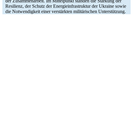
der Zusam­men­ar­beit. Im Mit­tel­punkt standen die Stär­kung der
Resi­li­enz, der Schutz der Ener­gie­infra­struk­tur der Ukraine sowie
die Not­wen­dig­keit einer ver­stärk­ten mili­tä­ri­schen Unterstützung.