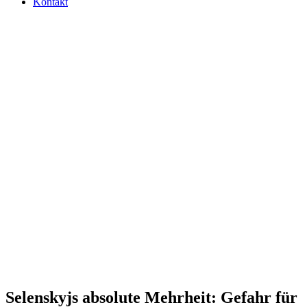
Kontakt
Selen­skyjs abso­lute Mehr­heit: Gefahr für