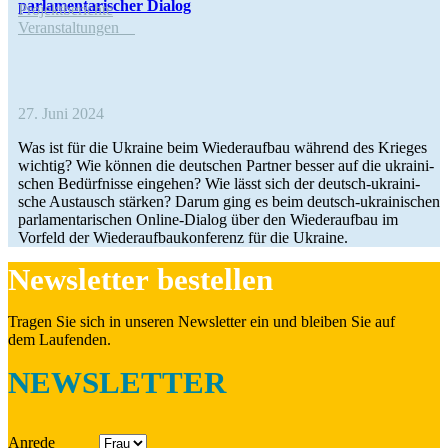
par­la­men­ta­ri­scher Dialog
Pro­jekt­be­richte
Ver­an­stal­tun­gen
27. Juni 2024
Was ist für die Ukraine beim Wie­der­auf­bau während des Krieges
wichtig? Wie können die deut­schen Partner besser auf die ukrai­ni­
schen Bedürf­nisse ein­ge­hen? Wie lässt sich der deutsch-ukrai­­ni­­
sche Aus­tausch stärken? Darum ging es beim deutsch-ukrai­­ni­­schen
par­la­men­ta­ri­schen Online-Dialog über den Wie­der­auf­bau im
Vorfeld der Wie­der­auf­bau­kon­fe­renz für die Ukraine.
News­let­ter bestellen
Tragen Sie sich in unseren News­let­ter ein und bleiben Sie auf
dem Laufenden.
NEWSLETTER
Anrede