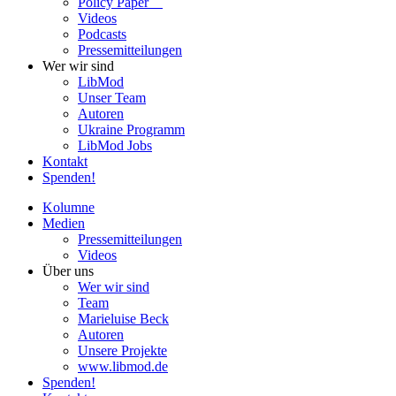
Policy Paper
Videos
Pod­casts
Pres­se­mit­tei­lun­gen
Wer wir sind
LibMod
Unser Team
Autoren
Ukraine Pro­gramm
LibMod Jobs
Kontakt
Spenden!
Kolumne
Medien
Pres­se­mit­tei­lun­gen
Videos
Über uns
Wer wir sind
Team
Marie­luise Beck
Autoren
Unsere Pro­jekte
www.libmod.de
Spenden!