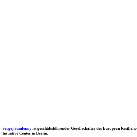
Sergej Sum­lenny
ist geschäfts­füh­ren­der Gesell­schaf­ter des Euro­pean Resi­li­enc
Initia­tive Center in Berlin.