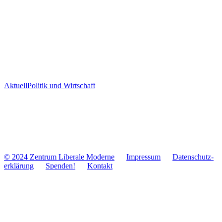
Aktuell
Politik und Wirtschaft
© 2024 Zentrum Libe­rale Moderne
Impres­sum
Daten­schutz­
er­klä­rung
Spenden!
Kontakt