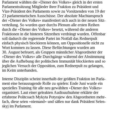
Par­la­ment wählten die »Diener des Volkes« gleich in der ersten
Par­la­ments­sit­zung Mit­glie­der ihrer Frak­tion zu Prä­si­dent und
Vize-Prä­si­dent des Par­la­ments sowie zu Vor­sit­zen­den von 19 der
23 par­la­men­ta­ri­schen Aus­schüsse. Der abso­lute Macht­an­spruch
der »Diener des Volkes« mani­fes­tiert sich auch in der neuen Sitz­
ver­tei­lung. So wurden quer durchs Plenum alle ersten Reihen
durch die »Diener des Volkes« besetzt, während die anderen
Frak­tio­nen in die hin­te­ren Sitz­rei­hen ver­drängt wurden. Offen­bar
soll dadurch die regie­rende Partei im Notfall das Red­ner­pult
einfach phy­sisch blo­ckie­ren können, um Oppo­si­tio­nelle nicht zu
Wort kommen zu lassen. Diese Befürch­tun­gen wurden am
30. August befeu­ert, als Gruppen männ­li­cher Abge­ord­ne­ter der
»Diener des Volkes« alle Durch­gänge während der Abstim­mung
über die Auf­he­bung der poli­ti­schen Immu­ni­tät blo­ckier­ten und so
jeg­li­chen Versuch der Oppo­si­tion, zum Red­ner­pult zu gelan­gen,
im Keim unterbanden.
Interne Dis­zi­plin scheint inner­halb der größten Frak­tion im Par­la­
ment eine her­aus­ra­gende Rolle zu spielen: Ende Juni wurde ein
spe­zi­el­les Trai­ning für alle neu gewähl­ten »Diener des Volkes«
orga­ni­siert. Laut einer gele­ak­ten Audio­auf­nahme erklärte der
erfah­rene Polit­coach Mykyta Poty­ra­jew den Abge­ord­ne­ten mehr­
fach, diese seien »niemand« und säßen nur dank Prä­si­dent Selen­
skyj im Parlament.