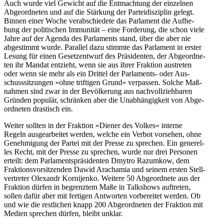
Auch wurde viel Gewicht auf die Ent­mach­tung der ein­zel­nen
Abge­ord­ne­ten und auf die Stär­kung der Par­tei­dis­zi­plin gelegt.
Binnen einer Woche ver­ab­schie­dete das Par­la­ment die Auf­he­
bung der poli­ti­schen Immu­ni­tät – eine For­de­rung, die schon viele
Jahre auf der Agenda des Par­la­ments stand, über die aber nie
abge­stimmt wurde. Par­al­lel dazu stimmte das Par­la­ment in erster
Lesung für einen Gesetz­ent­wurf des Prä­si­den­ten, der Abge­ord­ne­
ten ihr Mandat ent­zieht, wenn sie aus ihrer Frak­tion aus­tre­ten
oder wenn sie mehr als ein Drittel der Par­la­ments- oder Aus­
schuss­sit­zun­gen »ohne trif­ti­gen Grund« ver­pas­sen. Solche Maß­
nah­men sind zwar in der Bevöl­ke­rung aus nach­voll­zieh­ba­ren
Gründen populär, schrän­ken aber die Unab­hän­gig­keit von Abge­
ord­ne­ten dras­tisch ein.
Weiter sollten in der Frak­tion »Diener des Volkes« interne
Regeln aus­ge­ar­bei­tet werden, welche ein Verbot vor­se­hen, ohne
Geneh­mi­gung der Partei mit der Presse zu spre­chen. Ein gene­rel­
les Recht, mit der Presse zu spre­chen, wurde nur drei Per­so­nen
erteilt: dem Par­la­ments­prä­si­den­ten Dmytro Raz­um­kow, dem
Frak­ti­ons­vor­sit­zen­den Dawid Aracha­mia und seinem ersten Stell­
ver­tre­ter Olex­andr Kor­ni­jenko. Weitere 50 Abge­ord­nete aus der
Frak­tion dürfen in begrenz­tem Maße in Talk­shows auf­tre­ten,
sollen dafür aber mit fer­ti­gen Ant­wor­ten vor­be­rei­tet werden. Ob
und wie die rest­li­chen knapp 200 Abge­ord­ne­ten der Frak­tion mit
Medien spre­chen dürfen, bleibt unklar.