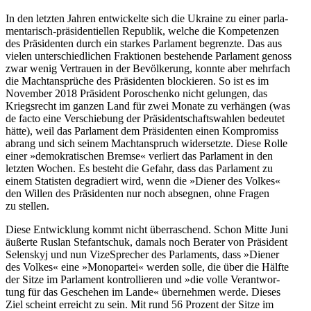
In den letzten Jahren ent­wi­ckelte sich die Ukraine zu einer par­la­
men­ta­risch-prä­si­den­ti­el­len Repu­blik, welche die Kom­pe­ten­zen
des Prä­si­den­ten durch ein starkes Par­la­ment begrenzte. Das aus
vielen unter­schied­li­chen Frak­tio­nen bestehende Par­la­ment genoss
zwar wenig Ver­trauen in der Bevöl­ke­rung, konnte aber mehr­fach
die Macht­an­sprü­che des Prä­si­den­ten blo­ckie­ren. So ist es im
Novem­ber 2018 Prä­si­dent Poro­schenko nicht gelun­gen, das
Kriegs­recht im ganzen Land für zwei Monate zu ver­hän­gen (was
de facto eine Ver­schie­bung der Prä­si­dent­schafts­wah­len bedeu­tet
hätte), weil das Par­la­ment dem Prä­si­den­ten einen Kom­pro­miss
abrang und sich seinem Macht­an­spruch wider­setzte. Diese Rolle
einer »demo­kra­ti­schen Bremse« ver­liert das Par­la­ment in den
letzten Wochen. Es besteht die Gefahr, dass das Par­la­ment zu
einem Sta­tis­ten degra­diert wird, wenn die »Diener des Volkes«
den Willen des Prä­si­den­ten nur noch abseg­nen, ohne Fragen
zu stellen.
Diese Ent­wick­lung kommt nicht über­ra­schend. Schon Mitte Juni
äußerte Ruslan Ste­fant­schuk, damals noch Berater von Prä­si­dent
Selen­skyj und nun Vize­Spre­cher des Par­la­ments, dass »Diener
des Volkes« eine »Mono­par­tei« werden solle, die über die Hälfte
der Sitze im Par­la­ment kon­trol­lie­ren und »die volle Ver­ant­wor­
tung für das Gesche­hen im Lande« über­neh­men werde. Dieses
Ziel scheint erreicht zu sein. Mit rund 56 Prozent der Sitze im