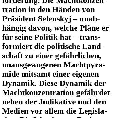
for­de­rung. Die Macht­kon­zen­
tra­tion in den Händen von
Prä­si­dent Selen­skyj – unab­
hän­gig davon, welche Pläne er
für seine Politik hat – trans­
for­miert die poli­ti­sche Land­
schaft zu einer gefähr­li­chen,
unaus­ge­wo­ge­nen Macht­py­ra­
mide mitsamt einer eigenen
Dynamik. Diese Dynamik der
Macht­kon­zen­tra­tion gefähr­det
neben der Judi­ka­tive und den
Medien vor allem die Legis­la­