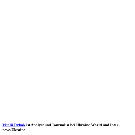
Vitalii Rybak
ist Analyst und Jour­na­list bei Ukraine World und Inter­
news Ukraine