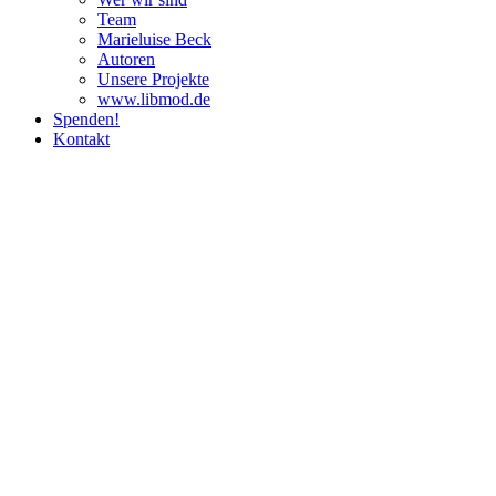
Team
Marie­luise Beck
Autoren
Unsere Pro­jekte
www.libmod.de
Spenden!
Kontakt