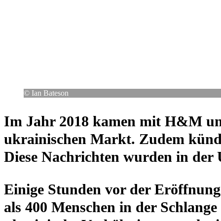
© Ian Bateson
Im Jahr 2018 kamen mit H&M und R
ukrai­ni­schen Markt. Zudem kün­d
Diese Nach­rich­ten wurden in der
Einige Stunden vor der Eröff­nun
als 400 Men­schen in der Schlange