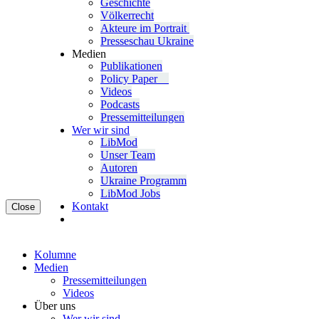
Geschichte
Völ­ker­recht
Akteure im Portrait
Pres­se­schau Ukraine
Medien
Publi­ka­tio­nen
Policy Paper
Videos
Pod­casts
Pres­se­mit­tei­lun­gen
Wer wir sind
LibMod
Unser Team
Autoren
Ukraine Pro­gramm
LibMod Jobs
Kontakt
Close
Kolumne
Medien
Pres­se­mit­tei­lun­gen
Videos
Über uns
Wer wir sind