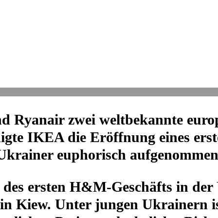
yanair zwei welt­be­kannte euro­p
igte IKEA die Eröff­nung eines ers
 Ukrai­ner eupho­risch aufgenommen
g des ersten H&M‑Geschäfts in der
 in Kiew. Unter jungen Ukrai­nern i