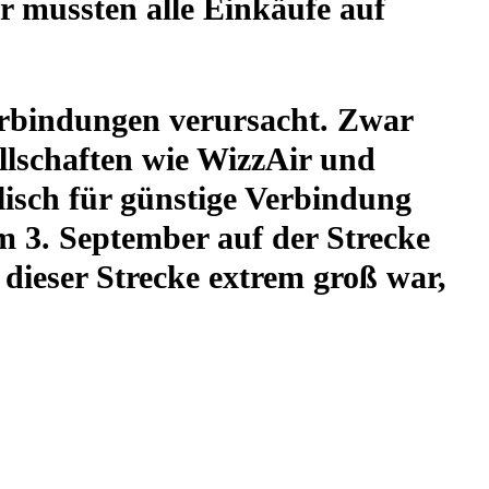
her mussten alle Ein­käufe auf
bin­dun­gen ver­ur­sacht. Zwar
ll­schaf­ten wie WizzAir und
lisch für güns­tige Ver­bin­dung
m 3. Sep­tem­ber auf der Strecke
h dieser Strecke extrem groß war,