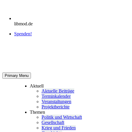
libmod.de
Spenden!
Primary Menu
Aktuell
Aktu­elle Beiträge
Ter­min­ka­len­der
Ver­an­stal­tun­gen
Pro­jekt­be­richte
Themen
Politik und Wirtschaft
Gesell­schaft
Krieg und Frieden