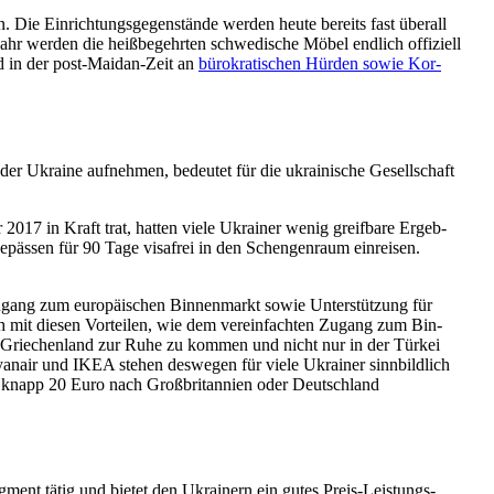
Die Ein­rich­tungs­ge­gen­stände werden heute bereits fast überall
Jahr werden die heiß­be­gehr­ten schwe­di­sche Möbel endlich offi­zi­ell
 und in der post-Maidan-Zeit an
büro­kra­ti­schen Hürden sowie Kor­
der Ukraine auf­neh­men, bedeu­tet für die ukrai­ni­sche Gesell­schaft
2017 in Kraft trat, hatten viele Ukrai­ner wenig greif­bare Ergeb­
päs­sen für 90 Tage visa­frei in den Schen­gen­raum ein­rei­sen.
Zugang zum euro­päi­schen Bin­nen­markt sowie Unter­stüt­zung für
ich mit diesen Vor­tei­len, wie dem ver­ein­fach­ten Zugang zum Bin­
isa in Grie­chen­land zur Ruhe zu kommen und nicht nur in der Türkei
nair und IKEA stehen des­we­gen für viele Ukrai­ner sinn­bild­lich
r knapp 20 Euro nach Groß­bri­tan­nien oder Deutsch­land
gment tätig und bietet den Ukrai­nern ein gutes Preis-Leis­tungs-