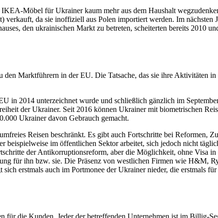
nd IKEA-Möbel für Ukrai­ner kaum mehr aus dem Haus­halt weg­zu­den­ken. 
 ver­kauft, da sie inof­fi­zi­ell aus Polen impor­tiert werden. Im nächs­ten 
­hau­ses, den ukrai­ni­schen Markt zu betre­ten, schei­ter­ten bereits 2010
n Markt­füh­rern in der EU. Die Tat­sa­che, das sie ihre Akti­vi­tä­ten in 
 in 2014 unter­zeich­net wurde und schließ­lich gänz­lich im Sep­tem­ber 
­heit der Ukrai­ner. Seit 2016 können Ukrai­ner mit bio­me­tri­schen Rei­se­
0.000 Ukrai­ner davon Gebrauch gemacht.
 visum­freies Reisen beschränkt. Es gibt auch Fort­schritte bei Refor­men, 
 bei­spiel­weise im öffent­li­chen Sektor arbei­tet, sich jedoch nicht tägl
ort­schritte der Anti­kor­rup­ti­ons­re­form, aber die Mög­lich­keit, ohne V
­tung für ihn bzw. sie. Die Präsenz von west­li­chen Firmen wie H&M, Rya
sich erst­mals auch im Port­mo­nee der Ukrai­ner nieder, die erst­mals fü
n für die Kunden. Jeder der betref­fen­den Unter­neh­men ist im Billig-Se