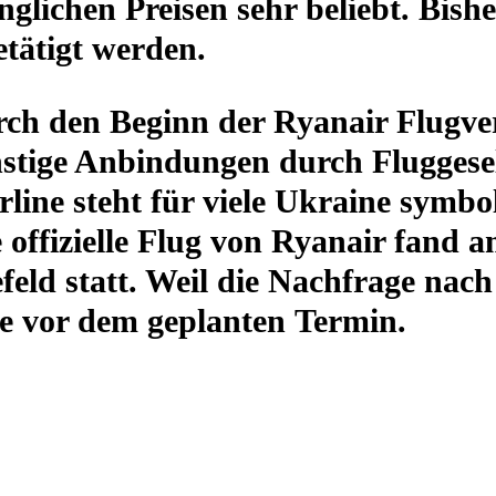
wing­li­chen Preisen sehr beliebt. Bis
tä­tigt werden.
rch den Beginn der Ryanair Flug­ver­
s­tige Anbin­dun­gen durch Flug­ge­se
irline steht für viele Ukraine sym­bo­
ffi­zi­elle Flug von Ryanair fand a
­feld statt. Weil die Nach­frage nac
 vor dem geplan­ten Termin.