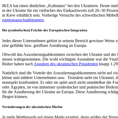
IKEA hat einen ähn­li­chen „Kult­sta­tus“ bei den Ukrai­nern. Heute si
in der Ukraine für ein viel­fa­ches des Ein­kaufs­werts (oft 20–30 Prozent)
in Kiew erhält­lich sein. Vor­he­rige Ver­su­che des schwe­di­schen Möbel
rup­ti­ons­an­schul­di­gun­gen
.
Die (sym­bo­li­schen) Früchte der Euro­päi­schen Integration
Jedes dieser Unter­neh­men gehört in seinem Bereich gewis­ser Weise zu de
eine gefühlte bzw. greif­bare Annäh­rung an Europa.
Obwohl das Asso­zi­ie­rungs­ab­kom­men zwi­schen der Ukraine und der EU
nis­sen wahr­ge­nom­men. Die wohl wich­tigste Aus­nahme war die Visa­frei
Bisher haben nach
Angaben des ukrai­ni­schen Prä­si­den­ten
knapp 1.29
Natür­lich sind die Vor­teile des Asso­zi­ie­rungs­ab­kom­mens nicht auf
kleine und mitt­lere Unter­neh­men usw. Trotz­dem sieht ein Ukrai­ner, der
nen­markt kon­fron­tiert. Er oder sie spürt auch nicht unmit­tel­bar die F
oder Ägypten, ist von immenser sym­bo­li­scher und prak­ti­scher Bedeu
für die Annä­he­rung der Ukraine an Europa. Diese Annä­he­rung schlägt 
fliegen können.
Ver­än­de­run­gen der ukrai­ni­schen Märkte
Je mehr Wett­be­werb auf einem Markt exis­tiert, desto größer der Nutze