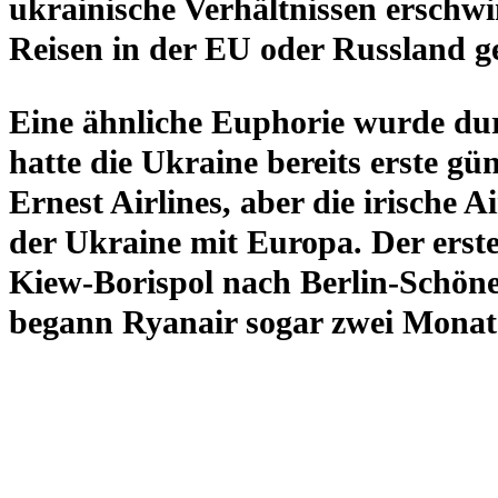
ukrai­ni­sche Ver­hält­nis­sen ersch
Reisen in der EU oder Russ­land ge
Eine ähn­li­che Eupho­rie wurde du
hatte die Ukraine bereits erste gün
Ernest Air­lines, aber die irische A
der Ukraine mit Europa. Der erste o
Kiew-Boris­pol nach Berlin-Schö­ne
begann Ryanair sogar zwei Monate