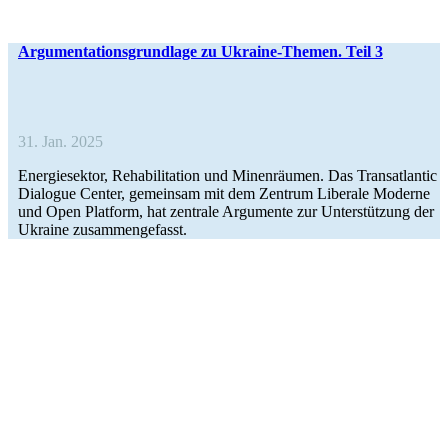
Argu­men­ta­ti­ons­grund­lage zu Ukraine-Themen. Teil 3
31. Jan. 2025
Ener­gie­sek­tor, Reha­bi­li­ta­tion und Minen­räu­men. Das Trans­at­lan­tic
Dia­lo­gue Center, gemein­sam mit dem Zentrum Libe­rale Moderne
und Open Plat­form, hat zen­trale Argu­mente zur Unter­stüt­zung der
Ukraine zusammengefasst.