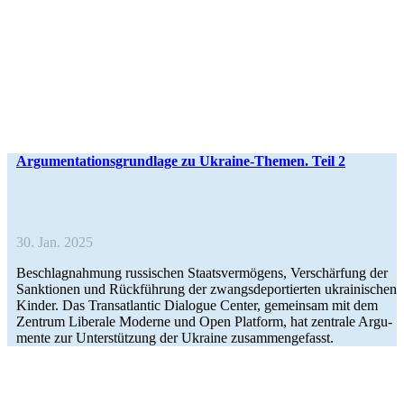
Argu­men­ta­ti­ons­grund­lage zu Ukraine-Themen. Teil 2
30. Jan. 2025
Beschlag­nah­mung rus­si­schen Staats­ver­mö­gens, Ver­schär­fung der
Sank­tio­nen und Rück­füh­rung der zwangs­de­por­tier­ten ukrai­ni­schen
Kinder. Das Trans­at­lan­tic Dia­lo­gue Center, gemein­sam mit dem
Zentrum Libe­rale Moderne und Open Plat­form, hat zen­trale Argu­
mente zur Unter­stüt­zung der Ukraine zusammengefasst.