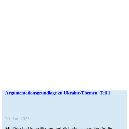
Argu­men­ta­ti­ons­grund­lage zu Ukraine-Themen. Teil 1
30. Jan. 2025
Mili­tä­ri­sche Unter­stüt­zung und Sicher­heits­ga­ran­tien für die