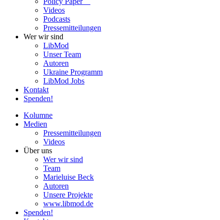
Policy Paper
Videos
Pod­casts
Pres­se­mit­tei­lun­gen
Wer wir sind
LibMod
Unser Team
Autoren
Ukraine Pro­gramm
LibMod Jobs
Kontakt
Spenden!
Kolumne
Medien
Pres­se­mit­tei­lun­gen
Videos
Über uns
Wer wir sind
Team
Marie­luise Beck
Autoren
Unsere Pro­jekte
www.libmod.de
Spenden!