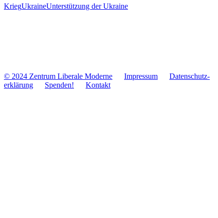
Krieg
Ukraine
Unter­stüt­zung der Ukraine
© 2024 Zentrum Libe­rale Moderne
Impres­sum
Daten­schutz­
er­klä­rung
Spenden!
Kontakt