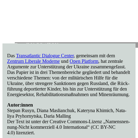
Foto: IMAGO /​ IPON
Das
Trans­at­lan­tic Dia­lo­gue Center
, gemein­sam mit dem
Zentrum Libe­rale Moderne
und
Open Plat­form
, hat zen­trale
Argu­mente zur Unter­stüt­zung der Ukraine zusam­men­ge­fasst.
Das Papier ist in drei The­men­be­rei­che geglie­dert und behan­delt
ver­schie­dene Themen: von der mili­tä­ri­schen Hilfe für die
Ukraine, über stren­gere Sank­tio­nen gegen Russ­land, die Rück­
füh­rung depor­tier­ter Kinder, bis hin zur Unter­stüt­zung für den
Ener­gie­sek­tor, Reha­bi­li­ta­ti­ons­maß­nah­men und Minenräumung.
Autor:innen
Stepan Rusyn, Diana Mas­li­an­chuk, Kateryna Khimich, Nata­
liya Pry­hor­nytska, Daria Malling
Der Text ist unter der Crea­tive Commons-Lizenz „Namens­nen­
nung-Nicht kom­mer­zi­ell 4.0 Inter­na­tio­nal“ (CC BY-NC
4.0) lizenziert.