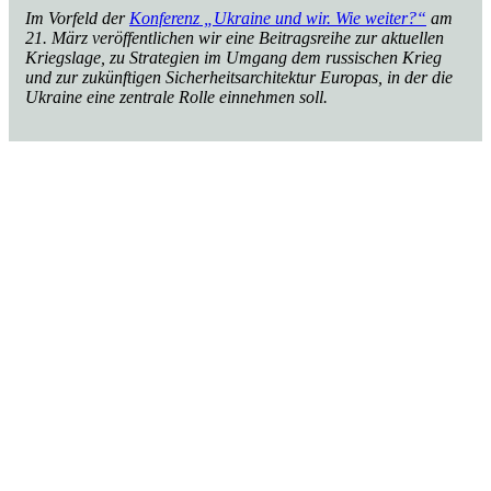
Im Vorfeld der
Kon­fe­renz „Ukraine und wir. Wie weiter?“
am
21. März ver­öf­fent­li­chen wir eine Bei­trags­reihe zur aktu­el­len
Kriegs­lage, zu Stra­te­gien im Umgang dem rus­si­schen Krieg
und zur zukünf­ti­gen Sicher­heits­ar­chi­tek­tur Europas, in der die
Ukraine eine zen­trale Rolle ein­neh­men soll.