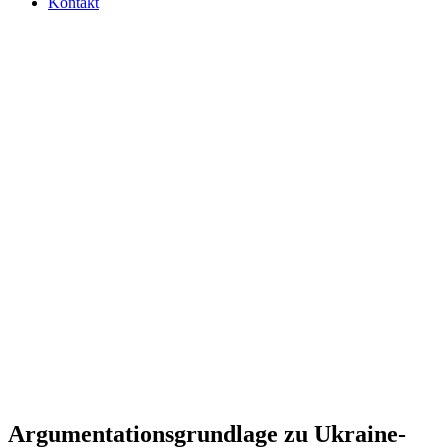
Kontakt
Argu­men­ta­ti­ons­grund­lage zu Ukraine-