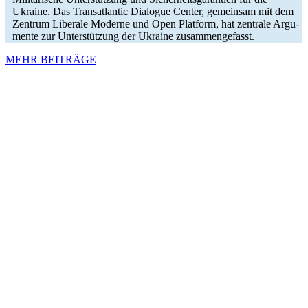
Ukraine. Das Trans­at­lan­tic Dia­lo­gue Center, gemein­sam mit dem
Zentrum Libe­rale Moderne und Open Plat­form, hat zen­trale Argu­
mente zur Unter­stüt­zung der Ukraine zusammengefasst.
MEHR BEITRÄGE