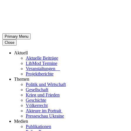
Primary Menu
Close
Aktuell
Aktu­elle Beiträge
LibMod Termine
Ver­an­stal­tun­gen
Pro­jekt­be­richte
Themen
Politik und Wirtschaft
Gesell­schaft
Krieg und Frieden
Geschichte
Völ­ker­recht
Akteure im Portrait
Pres­se­schau Ukraine
Medien
Publi­ka­tio­nen