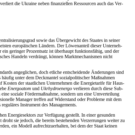
 ver­liert die Ukraine neben finan­zi­el­len Res­sour­cen auch das Ver­
­tra­li­sie­rungs­grad sowie das Über­ge­wicht des Staates in seiner
n meisten euro­päi­schen Ländern. Der Löwen­an­teil dieser Unter­neh­
 gerin­ger Pro­zent­satz ist über­haupt funk­ti­ons­fä­hig, und der
ri­sches Handeln ver­drängt, können Markt­me­cha­nis­men nicht
an­dards ange­gli­chen, doch etliche ent­schei­dende Ände­run­gen sind
 häufig unter dem Deck­man­tel sozi­al­po­li­ti­scher Maß­nah­men
Kosten der staat­li­chen Unter­neh­men die Ener­gie­ta­rife für Haus­
iebe
Energ­oatom
und
Ukrhy­dro­en­ergo
ver­lie­ren durch diese Sub­
m eine soziale För­der­maß­nahme, sondern um eine Umver­tei­lung
fes­sio­nelle Manager treffen auf Wider­stand oder Pro­bleme mit dem
h als regu­lä­res Instru­ment des Managements.
hen Ener­gie­sek­tors zur Ver­fü­gung gestellt. In einer gesun­den
ät droht sie jedoch, die bereits bestehen­den Ver­zer­run­gen weiter zu
erden, ein Modell auf­recht­zu­er­hal­ten, bei dem der Staat keinen