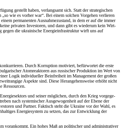
ü­gung gestellt haben, ver­lang­samt sich. Statt der stra­te­gi­schen
m „so wie es vorher war“. Bei einem solchen Vor­ge­hen ver­lie­ren
rt in einem per­ma­nen­ten Aus­nah­me­zu­stand, in dem er auf die immer
 keine pri­va­ten Inves­to­ren, und dann gibt es wie­derum kein Wirt­
gegen die ukrai­ni­sche Ener­gie­infra­struk­tur wirft uns auf
n­kur­rie­ren. Durch Kor­rup­tion moti­viert, befür­wor­tet die erste
­ga­ri­scher Atom­re­ak­to­ren aus rus­si­scher Pro­duk­tion im Wert von
er Logik indi­vi­du­el­ler Bein­frei­heit im Manage­ment der großen
en zweit­ran­gige Aspekte sind. Diese Her­an­ge­hens­weise erhöht nicht
 die Ressourcen.
Ener­gie­sek­tors und seiner mög­li­chen, durch den Krieg vor­ge­ge­
Streben nach sys­te­mi­scher Aus­ge­wo­gen­heit auf der Ebene der
nves­to­ren und Partner. Fak­tisch steht die Ukraine vor der Wahl, es
hal­ti­ges Ener­gie­sys­tem zu setzen, das zur Ent­wick­lung der
vor­an­kommt. Ein hohes Maß an poli­ti­scher und admi­nis­tra­ti­ver