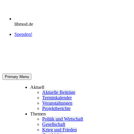
libmod.de
Spenden!
Primary Menu
Aktuell
Aktu­elle Beiträge
Ter­min­ka­len­der
Ver­an­stal­tun­gen
Pro­jekt­be­richte
Themen
Politik und Wirtschaft
Gesell­schaft
Krieg und Frieden