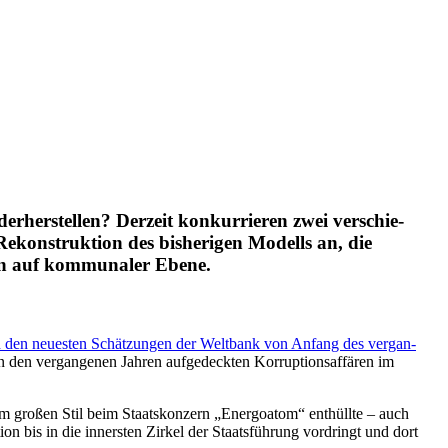
r­her­stel­len? Derzeit kon­kur­rie­ren zwei ver­schie­
Rekon­struk­tion des bis­he­ri­gen Modells an, die
­men auf kom­mu­na­ler Ebene.
 den neu­es­ten Schät­zun­gen der Welt­bank von Anfang des ver­gan­
 den ver­gan­ge­nen Jahren auf­ge­deck­ten Kor­rup­ti­ons­af­fä­ren im
n im großen Stil beim Staats­kon­zern „Energ­oatom“ ent­hüllte – auch
on bis in die inners­ten Zirkel der Staats­füh­rung vor­dringt und dort