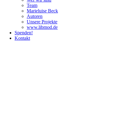
Team
Marie­luise Beck
Autoren
Unsere Pro­jekte
www.libmod.de
Spenden!
Kontakt