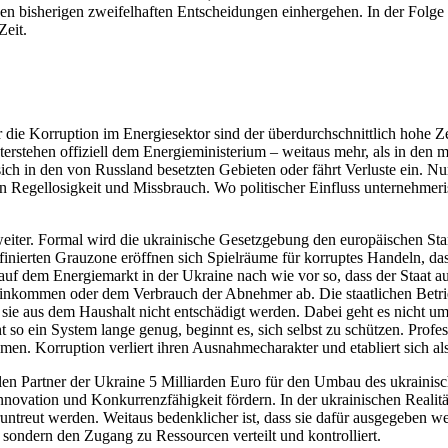
bis­he­ri­gen zwei­fel­haf­ten Ent­schei­dun­gen ein­her­ge­hen. In der Folge
Zeit.
ie Kor­rup­tion im Ener­gie­sek­tor sind der über­durch­schnitt­lich hohe Zen
r­ste­hen offi­zi­ell dem Ener­gie­mi­nis­te­rium – weitaus mehr, als in de
 in den von Russ­land besetz­ten Gebie­ten oder fährt Ver­luste ein. Nur ein
gel­lo­sig­keit und Miss­brauch. Wo poli­ti­scher Ein­fluss unter­neh­me­
 weiter. Formal wird die ukrai­ni­sche Gesetz­ge­bung den euro­päi­schen St
i­nier­ten Grau­zone eröff­nen sich Spiel­räume für kor­rup­tes Handeln, das
 auf dem Ener­gie­markt in der Ukraine nach wie vor so, dass der Staat auf 
Ein­kom­men oder dem Ver­brauch der Abneh­mer ab. Die staat­li­chen Betr
sie aus dem Haus­halt nicht ent­schä­digt werden. Dabei geht es nicht u
esteht so ein System lange genug, beginnt es, sich selbst zu schüt­zen. Pro­
nis­men. Kor­rup­tion ver­liert ihren Aus­nah­me­cha­rak­ter und eta­bliert sic
a­len Partner der Ukraine 5 Mil­li­ar­den Euro für den Umbau des ukrai­ni­sc
­va­tion und Kon­kur­renz­fä­hig­keit fördern. In der ukrai­ni­schen Rea­li­t
­un­treut werden. Weitaus bedenk­li­cher ist, dass sie dafür aus­ge­ge­ben w
ut, sondern den Zugang zu Res­sour­cen ver­teilt und kontrolliert.