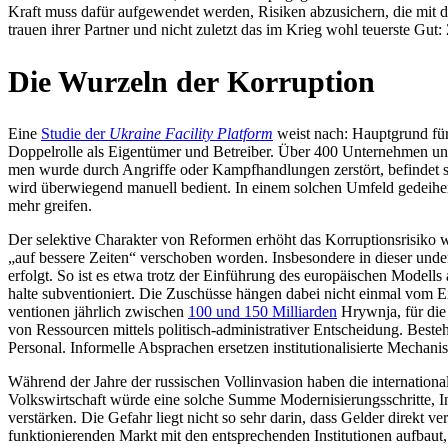
Kraft muss dafür auf­ge­wen­det werden, Risiken abzu­si­chern, die mit den 
trauen ihrer Partner und nicht zuletzt das im Krieg wohl teu­erste Gut: 
Die Wurzeln der Korruption
Eine
Studie der
Ukraine Faci­lity Plat­form
weist nach: Haupt­grund für d
Dop­pel­rolle als Eigen­tü­mer und Betrei­ber. Über 400 Unter­neh­men unte
men wurde durch Angriffe oder Kampf­hand­lun­gen zer­stört, befin­det sich
wird über­wie­gend manuell bedient. In einem solchen Umfeld gedei­hen Re
mehr greifen.
Der selek­tive Cha­rak­ter von Refor­men erhöht das Kor­rup­ti­ons­ri­siko
„auf bessere Zeiten“ ver­scho­ben worden. Ins­be­son­dere in dieser unde­f
erfolgt. So ist es etwa trotz der Ein­füh­rung des euro­päi­schen Modells
halte sub­ven­tio­niert. Die Zuschüsse hängen dabei nicht einmal vom 
ven­tio­nen jähr­lich zwi­schen
100 und 150 Mil­li­ar­den
Hrywnja, für die 
von Res­sour­cen mittels poli­tisch-admi­nis­tra­ti­ver Ent­schei­dung. B
Per­so­nal. Infor­melle Abspra­chen erset­zen insti­tu­tio­na­li­sierte Mecha­
Während der Jahre der rus­si­schen Voll­in­va­sion haben die inter­na­tio­n
Volks­wirt­schaft würde eine solche Summe Moder­ni­sie­rungs­schritte, Inno
ver­stär­ken. Die Gefahr liegt nicht so sehr darin, dass Gelder direkt ver
funk­tio­nie­ren­den Markt mit den ent­spre­chen­den Insti­tu­tio­nen aufba