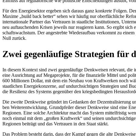
Ein­fluss auf regu­la­to­ri­sche wie poli­ti­sche Ent­schei­dun­gen ausübt, v
Für den Ener­gie­sek­tor ergeben sich daraus ganz kon­krete Folgen. Der Wie­
Maxime „build back better“ sehen wir häufig nur ober­fläch­li­che Refor
inter­na­tio­nale Partner das Ver­trauen in staat­li­che Insti­tu­tio­nen, U
neu auf­tau­chen­den Krisen jeweils nur reagie­ren kann. So ergibt sich ei
schafts­wachs­tum. Der ange­strebte Wie­der­auf­bau ver­kommt zu einem per
Null zurück.
Zwei gegen­läu­fige Stra­te­gien fü
In diesem Kontext sind zwei gegen­läu­fige Denk­wei­sen rele­vant, die in d
eine Aus­rich­tung auf Mega­pro­jekte, für die finan­zi­elle Mittel und pol
600 Mil­lio­nen Dollar, mit dem ein Neubau von Kraft­wer­ken noch währe
staat­li­chen Ener­gie­kon­zerne, auf undurch­sich­ti­gen Stra­te­gien und B
die Resi­li­enz des Systems gegen­über den kriegs­be­ding­ten Her­aus­for­
Die zweite Denk­weise gründet im Gedan­ken der Dezen­tra­li­sie­rung und 
ben Wei­ter­ent­wick­lung. Grund­pfei­ler dieser Denk­weise sind eine Ener
Regio­nen. Eine solche Archi­tek­tur macht das System mit­tel­fris­tig wen
noch einmal mit dem „großen Kraft­werk“ und seinen undurch­sich­ti­gen Kan
Regio­nen bei­trägt und das Ver­trauen in den Staat stärkt.
Das Problem besteht darin, dass der Kampf gegen die alte Denk­weise die