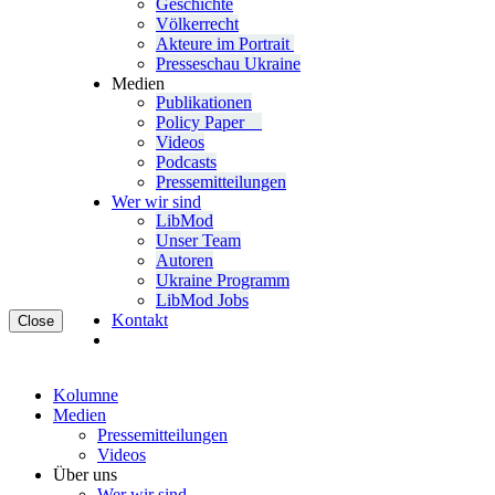
Geschichte
Völ­ker­recht
Akteure im Portrait
Pres­se­schau Ukraine
Medien
Publi­ka­tio­nen
Policy Paper
Videos
Pod­casts
Pres­se­mit­tei­lun­gen
Wer wir sind
LibMod
Unser Team
Autoren
Ukraine Pro­gramm
LibMod Jobs
Kontakt
Close
Kolumne
Medien
Pres­se­mit­tei­lun­gen
Videos
Über uns
Wer wir sind