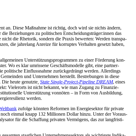
ment an. Diese Maß­nahme ist richtig, doch wird sie nichts ändern,
hr die Bezie­hun­gen zu poli­ti­schen Entscheidungsträger:innen das
sie nicht die Rhe­to­rik, sondern die Praxis bewer­ten: Werden trans­pa­
n­zen, die jah­re­lang Anreize für kor­rup­tes Ver­hal­ten gesetzt haben,
ll­ge­mei­nen Unter­stüt­zungs­pro­gram­men zu einer För­de­rung kon­
s­ter. Wo es klar umris­sene Geschäfts­mo­delle gibt, eine part­ner­
ie poli­ti­sche Ein­fluss­nahme zurück­ge­drängt werden. Aller­dings
n Gemein­den und Unter­neh­men her­stellt. Bestre­bun­gen in diese
t. Die heute genutzte
,
State Single-Project-Pipe­line DREAM
, eines
Effekt: Vie­ler­orts ist nicht bekannt, wie man Zugang zu Finan­zie­
sti­tu­tio­nelle Unter­stüt­zung von­nö­ten – in Form von Aus­bil­dung,
­gie­re­si­li­enz werden.
 Welt­bank
zufolge könnten Refor­men im Ener­gie­sek­tor für private
­ell noch einmal knapp 132 Mil­lio­nen Dollar hinzu. Unter der Vor­aus­
sa­tor für die Schaf­fung pri­va­ten Ver­mö­gens, das zur lang­fris­ti­
 gesam­ten staat­li­chen Unter­neh­mens­sek­tors als wich­tigste Indi­ka­