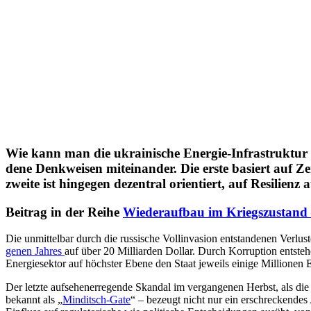
Wie kann man die ukrai­ni­sche Energie-Infra­struk­tur trot
dene Denk­wei­sen mit­ein­an­der. Die erste basiert auf Ze
zweite ist hin­ge­gen dezen­tral ori­en­tiert, auf Resi­li­
Beitrag in der Reihe
Wie­der­auf­bau im Kriegs­zu­sta
Die unmit­tel­bar durch die rus­si­sche Voll­in­va­sion ent­stan­de­nen Ver­l
ge­nen Jahres
auf über 20 Mil­li­ar­den Dollar. Durch Kor­rup­tion ent­ste­h
Ener­gie­sek­tor auf höchs­ter Ebene den Staat jeweils einige Mil­lio­nen
Der letzte auf­se­hen­er­re­gende Skandal im ver­gan­ge­nen Herbst, als d
bekannt als „
Min­dit­sch-Gate
“ – bezeugt nicht nur ein erschre­cken­des A