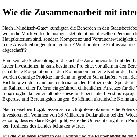
Wie die Zusam­men­ar­beit mit inter­
Nach „Min­dit­sch-Gate“ kün­dig­ten die Behör­den in den Staats­be­trie
wenn die Macht­ver­ti­kale unan­ge­tas­tet bleibt und die­sel­ben Per­so­
Haupt­kri­te­rium sind, sondern Kom­pe­tenz und Ver­trau­ens­wür­dig­keit a
rente Aus­schrei­bun­gen durch­ge­führt? Wird poli­ti­sche Ein­fluss­nahme au
abgeschafft?
Eine zen­trale Stoß­rich­tung, in die sich die Zusam­men­ar­beit mit den 
kre­ter Inves­ti­tio­nen in ganz bestimmte Pro­jekte, vor allem in den Bere
schaft­li­che Koope­ra­tion mit den Kom­mu­nen und eine Kultur der Trans­p
werden der­ar­tige Pro­jekte nur dann im großen Stil anlau­fen, wenn der 
Rich­tung werden dann auch inter­na­tio­na­len Part­nern oder Spen­dern s
im Rahmen einer Reform ein­ge­führ­ten ein­heit­li­chen Ansat­zes für die Ve
rungs­mög­lich­kei­ten erhält oder diese für lebens­nahe Inves­ti­ti­ons­pro­
Exper­tise und Bera­tungs­leis­tun­gen. So können ukrai­ni­sche Kom­mu­nen zu
Nach der­sel­ben Logik lassen sich auch größere öko­no­mi­sche Poten­z
Inves­to­ren ein Volumen von 36 Mil­li­ar­den Dollar allein bei den Wie­d
set­zung, dass es klare Regeln gibt, wäre die Unter­stüt­zung durch Partner
gen Resi­li­enz des Landes bei­tra­gen würde.
Für die Zivil­ge­sell­schaft in der Ukraine und die Part­ner­län­der gelten 