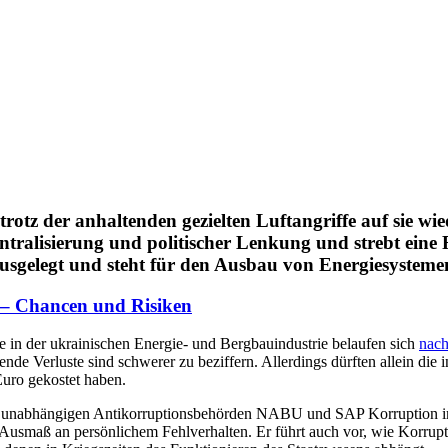
z der anhal­ten­den geziel­ten Luft­an­griffe auf sie wie­de
n­tra­li­sie­rung und poli­ti­scher Lenkung und strebt eine 
enz aus­ge­legt und steht für den Ausbau von Ener­gie­sys­te
nd – Chancen und Risiken
uste in der ukrai­ni­schen Energie- und Berg­bau­in­dus­trie belau­fen sich
nach
ende Ver­luste sind schwe­rer zu bezif­fern. Aller­dings dürften allein die in
 Euro gekos­tet haben.
ie unab­hän­gi­gen Anti­kor­rup­ti­ons­be­hör­den NABU und SAP Kor­rup­tio
usmaß an per­sön­li­chem Fehl­ver­hal­ten. Er führt auch vor, wie Kor­rup­ti