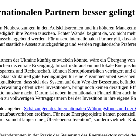
na­tio­na­len Part­nern besser gelingt
­ben Neu­be­set­zun­gen in den Auf­sichts­gre­mien und im höheren Manage­
nen ledig­lich ihre Posten tau­schen. Echter Wandel beginnt da, wo nicht me
us­schlag­ge­bend werden. Für unsere inter­na­tio­na­len Partner gilt, dass 
f staat­li­che Assets zurück­ge­drängt und werden regu­la­to­ri­sche Prä­fe­re
Part­nern der Ukraine künftig ent­wi­ckeln könnte, wäre ein Über­gang von a
i­chen dezen­trale Erzeu­gung, Infra­struk­tur­aus­bau und lokale Ener­gie­clu
a­renz und Rechen­schaft, können Kor­rup­ti­ons­ri­si­ken ver­rin­gert und d
Staat struk­tu­rell gute Bedin­gun­gen für eine Zusam­men­ar­beit zwi­sche
igna­li­sie­ren, dass sich das System auf dem Weg der Bes­se­rung befin­de
r­wal­tung öffent­li­cher Inves­ti­tio­nen, bringt noch keinen der­ar­ti­gen 
jekte nutzbar macht. Darum ist neben inter­na­tio­na­len Finanz­hil­fen auch in
 voll­wer­ti­gen Ver­trags­part­nern bei der Inves­ti­tion in ihre eigene Ener
iale angehen.
Schät­zun­gen des Inter­na­tio­na­len Wäh­rungs­fonds und der
er­auf­bau­vor­ha­ben eröff­nen. Für neue Ener­gie­pro­jekte kämen poten­zi
 so nicht länger eine „Über­le­bens­sub­ven­tion“, sondern viel­mehr Kata­ly­
Ver­än­de­run­gen in der Praxis der Steue­rung des Ener­gie­sek­tors sowie des