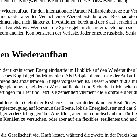
on denen in Kriegs­zei­ten das Funk­tio­nie­ren des Staats­we­sens abhängt.
der­auf­bau, für den inter­na­tio­nale Partner Mil­li­ar­den­be­träge zur Ver­f
­men, oder aber den Versuch einer Wie­der­her­stel­lung von Beschä­dig­te
nter­neh­men sind nicht länger zu Inves­ti­tio­nen bereit und der Staat ver­keh
n Teu­fels­kreis: Wenn sich die Spiel­re­geln nicht ändern, betei­li­gen sich
­ma­nen­ten Kom­pen­sie­ren der Ver­luste. Jeder erneute rus­si­sche Schlag 
r den Wiederaufbau
er ukrai­ni­schen Ener­gie­in­dus­trie im Hin­blick auf den Wie­der­auf­bau ko
i­ti­sches Kapital gebün­delt werden. Als Bei­spiel dienen mag der Ankauf bul
nd des andau­ern­den Krieges vor­ge­se­hen ist. Dieser Ansatz fußt auf ein
ud­get­pla­nun­gen, bei denen Wirt­schaft­lich­keit und Sicher­heit nicht selt
de­run­gen im Hier und Jetzt, sie zemen­tiert viel­mehr die Kon­trolle über
folgt dem Gebot der Resi­li­enz – und somit der aktu­el­len Rea­li­tät des 
­gie­er­zeu­gung auf kom­mu­na­ler Ebene, lokale Ener­gie­clus­ter und das 
iger ver­letz­lich gegen­über Angrif­fen, aber auch durch­schau­ba­rer für I
älen zu ver­su­chen, oder aber auf ein fle­xi­bles, resi­li­en­tes und nach­
 Gesell­schaft viel Kraft kostet, während die zweite in der Praxis kaum 