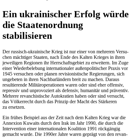
Ein ukrai­ni­scher Erfolg würde
die Staa­ten­ord­nung
stabilisieren
Der rus­sisch-ukrai­ni­sche Krieg ist nur einer von meh­re­ren Ver­su­
chen mäch­ti­ger Staaten, nach Ende des Kalten Krieges in ihren
jewei­li­gen Regio­nen ihr Herr­schafts­ge­biet zu erwei­tern. Im Zuge
einer Wie­der­be­le­bung inter­na­tio­na­ler außen­po­li­ti­scher Praxis vor
1945 ver­su­chen oder planen revi­sio­nis­ti­sche Regie­run­gen, sich
unge­be­ten in ihren Nach­bar­län­dern breit zu machen. Daraus
resul­tie­rende Mili­tär­ope­ra­tio­nen waren oder sind eher offen­siv,
repres­siv und unpro­vo­ziert als defen­siv, huma­ni­tär und prä­ven­tiv.
Mehrere revan­chis­ti­sche Auto­kra­tien haben oder sind ver­sucht,
das Völ­ker­recht durch das Prinzip der Macht des Stär­ke­ren
zu ersetzen.
Ein frühes Bei­spiel aus der Zeit nach dem Kalten Krieg war die
Anne­xion Kuwaits durch den Irak im Jahr 1990, die durch die
Inter­ven­tion einer inter­na­tio­na­len Koali­tion 1991 rück­gän­gig
gemacht wurde. Die 1990er Jahre waren geprägt von den revan­