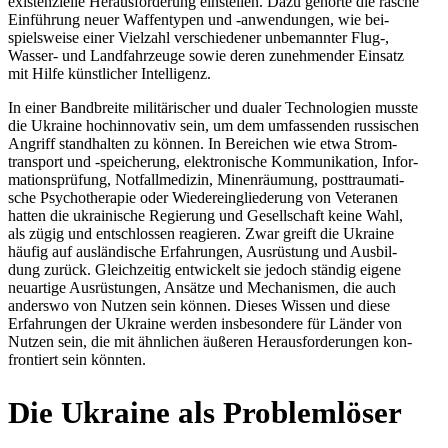
exis­ten­zi­elle Her­aus­for­de­rung ein­stel­len. Dazu gehörte die rasche
Ein­füh­rung neuer Waf­fen­ty­pen und ‑anwen­dun­gen, wie bei­
spiels­weise einer Viel­zahl ver­schie­de­ner unbe­mann­ter Flug‑,
Wasser- und Land­fahr­zeuge sowie deren zuneh­men­der Einsatz
mit Hilfe künst­li­cher Intelligenz.
In einer Band­breite mili­tä­ri­scher und dualer Tech­no­lo­gien musste
die Ukraine hoch­in­no­va­tiv sein, um dem umfas­sen­den rus­si­schen
Angriff stand­hal­ten zu können. In Berei­chen wie etwa Strom­
trans­port und ‑spei­che­rung, elek­tro­ni­sche Kom­mu­ni­ka­tion, Infor­
ma­ti­ons­prü­fung, Not­fall­me­di­zin, Minen­räu­mung, post­trau­ma­ti­
sche Psy­cho­the­ra­pie oder Wie­der­ein­glie­de­rung von Vete­ra­nen
hatten die ukrai­ni­sche Regie­rung und Gesell­schaft keine Wahl,
als zügig und ent­schlos­sen reagie­ren. Zwar greift die Ukraine
häufig auf aus­län­di­sche Erfah­run­gen, Aus­rüs­tung und Aus­bil­
dung zurück. Gleich­zei­tig ent­wi­ckelt sie jedoch ständig eigene
neu­ar­tige Aus­rüs­tun­gen, Ansätze und Mecha­nis­men, die auch
anderswo von Nutzen sein können. Dieses Wissen und diese
Erfah­run­gen der Ukraine werden ins­be­son­dere für Länder von
Nutzen sein, die mit ähn­li­chen äußeren Her­aus­for­de­run­gen kon­
fron­tiert sein könnten.
Die Ukraine als Problemlöser