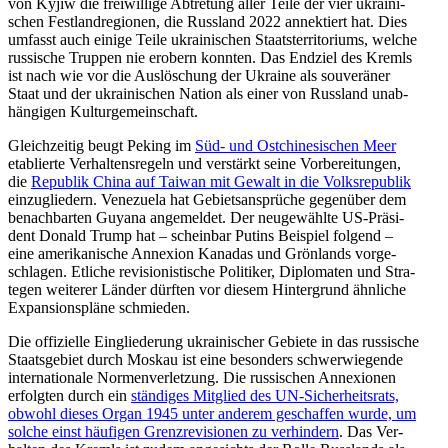
von Kyjiw die frei­wil­lige Abtre­tung aller Teile der vier ukrai­ni­
schen Fest­land­re­gio­nen, die Russ­land 2022 annek­tiert hat. Dies
umfasst auch einige Teile ukrai­ni­schen Staats­ter­ri­to­ri­ums, welche
rus­si­sche Truppen nie erobern konnten. Das Endziel des Kremls
ist nach wie vor die Aus­lö­schung der Ukraine als sou­ve­rä­ner
Staat und der ukrai­ni­schen Nation als einer von Russ­land unab­
hän­gi­gen Kulturgemeinschaft.
Gleich­zei­tig beugt Peking im
Süd- und Ost­chi­ne­si­schen Meer
eta­blierte Ver­hal­tens­re­geln und ver­stärkt seine Vor­be­rei­tun­gen,
die
Repu­blik China auf Taiwan mit Gewalt in die Volks­re­pu­blik
ein­zu­glie­dern. Vene­zuela hat Gebiets­an­sprü­che gegen­über dem
benach­bar­ten Guyana ange­mel­det. Der neu­ge­wählte US-Prä­si­
dent Donald Trump hat – schein­bar Putins Bei­spiel folgend –
eine ame­ri­ka­ni­sche Anne­xion Kanadas und Grön­lands vor­ge­
schla­gen. Etliche revi­sio­nis­ti­sche Poli­ti­ker, Diplo­ma­ten und Stra­
te­gen wei­te­rer Länder dürften vor diesem Hin­ter­grund ähn­li­che
Expan­si­ons­pläne schmieden.
Die offi­zi­elle Ein­glie­de­rung ukrai­ni­scher Gebiete in das rus­si­sche
Staats­ge­biet durch Moskau ist eine beson­ders schwer­wie­gende
inter­na­tio­nale Nor­men­ver­let­zung. Die rus­si­schen Anne­xio­nen
erfolg­ten durch ein
stän­di­ges Mit­glied des UN-Sicher­heits­rats,
obwohl dieses Organ 1945 unter anderem geschaf­fen wurde, um
solche einst häu­fi­gen Grenz­re­vi­sio­nen zu ver­hin­dern
. Das Ver­