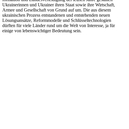
Ukrai­ne­rin­nen und Ukrai­ner ihren Staat sowie ihre Wirt­schaft,
Armee und Gesell­schaft von Grund auf um. Die aus diesem
ukrai­ni­schen Prozess ent­stan­de­nen und ent­ste­hen­den neuen
Lösungs­an­sätze, Reform­mo­delle und Schlüs­sel­tech­no­lo­gien
dürften für viele Länder rund um die Welt von Inter­esse, ja für
einige von lebens­wich­ti­ger Bedeu­tung sein.