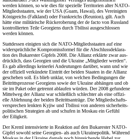
werden können, so wie dies für spe­zi­elle Ter­ri­to­rien alter NATO-
Mit­glieds­staa­ten, wie der USA (Guam, Hawai), des Ver­ei­nig­ten
König­reichs (Falk­land) oder Frank­reichs (Reunion), gilt. Auch
hätte eine mili­tä­ri­sche Rück­erobe­rung der de facto von Russ­land
kon­trol­lier­ten Teile Geor­gi­ens durch Tbi­lissi aus­ge­schlos­sen
werden können.
Statt­des­sen einig­ten sich die NATO-Mit­glieds­staa­ten auf eine
wider­sprüch­li­che Kom­pro­miss­for­mel für die Abschluss­de­kla­ra­
tion des Buka­res­ter Gipfels 2008. Die Allianz erklärte zwar aus­
drück­lich, dass Geor­gien und die Ukraine „Mit­glie­der werden“.
Es gab aller­dings kei­ner­lei Andeu­tun­gen darüber, wann und wie
der offi­zi­ell ver­kün­dete Ein­tritt der beiden Staaten in die Allianz
gesche­hen soll. Es blieb unklar, von welchen Bedin­gun­gen die
Bei­tritts­pro­zesse Geor­gi­ens sowie der Ukraine abhän­gen und ob
sie im Paket oder getrennt ablau­fen würden. Der 2008 gefun­dene
Mit­tel­weg der Allianz war schließ­lich schlech­ter als eine offi­zi­
elle Ableh­nung der beiden Bei­tritts­an­träge. Die Mit­glied­schafts­
ver­spre­chen lenkten Kyjiw und Tbi­lissi von anderen sicher­heits­
po­li­ti­schen Stra­te­gien ab und schufen in Moskau ein Gefühl
der Eiligkeit.
Der Kreml inten­si­vierte in Reak­tion auf den Buka­res­ter NATO-
Gipfel sowohl seine Geor­gien- als auch Ukraine­po­li­tik. Während
Moskau in der Ukraine damals noch hin­rei­chende Hebel zur