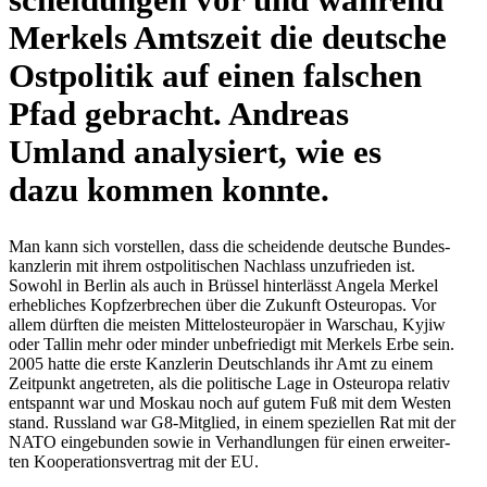
Merkels Amts­zeit die deut­sche
Ost­po­li­tik auf einen fal­schen
Pfad gebracht. Andreas
Umland ana­ly­siert, wie es
dazu kommen konnte.
Man kann sich vor­stel­len, dass die schei­dende deut­sche Bun­des­
kanz­le­rin mit ihrem ost­po­li­ti­schen Nach­lass unzu­frie­den ist.
Sowohl in Berlin als auch in Brüssel hin­ter­lässt Angela Merkel
erheb­li­ches Kopf­zer­bre­chen über die Zukunft Ost­eu­ro­pas. Vor
allem dürften die meisten Mit­tel­ost­eu­ro­päer in War­schau, Kyjiw
oder Tallin mehr oder minder unbe­frie­digt mit Merkels Erbe sein.
2005 hatte die erste Kanz­le­rin Deutsch­lands ihr Amt zu einem
Zeit­punkt ange­tre­ten, als die poli­ti­sche Lage in Ost­eu­ropa relativ
ent­spannt war und Moskau noch auf gutem Fuß mit dem Westen
stand. Russ­land war G8-Mit­glied, in einem spe­zi­el­len Rat mit der
NATO ein­ge­bun­den sowie in Ver­hand­lun­gen für einen erwei­ter­
ten Koope­ra­ti­ons­ver­trag mit der EU.