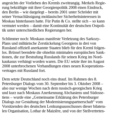
ange­sichts der Vor­lie­ben des Kremls zweit­ran­gig. Merkels Regie­
rung bekräf­tigte mit ihrer Geor­gi­en­po­li­tik 2008 einen Ein­druck,
den Berlin – wie dar­ge­legt – bereits 2001 unter Schrö­der mit
seiner Ver­nach­läs­si­gung mol­daui­scher Sicher­heits­in­ter­es­sen in
Moskau hin­ter­las­sen hatte. Für Putin & Co. stellte sich – so kann
ver­mu­tet werden – damit eine Kon­ti­nui­tät der deut­schen Ost­po­li­
tik unter unter­schied­li­chen Regie­run­gen her.
Schlim­mer noch: Moskaus mani­feste Ver­let­zung des Sarkozy-
Plans und mili­tä­ri­sche Zer­stü­cke­lung Geor­gi­ens in drei von
Russ­land offi­zi­ell aner­kannte Staaten blieb für den Kreml fol­gen­
los. Brüssel been­dete die ohnehin mini­ma­len euro­päi­schen Sank­
tio­nen, die zur Bestra­fung Russ­lands für seinen Krieg im Nord­
kau­ka­sus ver­hängt worden waren. Die EU setzte ihre im August
2008 unter­bro­che­nen Ver­hand­lun­gen eines neuen Koope­ra­ti­ons­
ver­tra­ges mit Russ­land fort.
Dem setzte Deutsch­land noch eins drauf. Im Rahmen des 8.
Peters­bur­ger Dialogs vom 30. Sep­tem­ber bis 3. Oktober 2008 –
also nur wenige Wochen nach dem rus­sisch-geor­gi­schen Krieg
und kurz nach Moskaus Aner­ken­nung Abcha­si­ens und Süd­os­se­
ti­ens – wurde eine „Gemein­same Erklä­rung des Peters­bur­ger
Dialogs zur Gestal­tung der Moder­ni­sie­rungs­part­ner­schaft“ vom
Vor­sit­zen­den des deut­schen Len­kungs­aus­schus­ses dieser bila­te­ra­
len Orga­ni­sa­tion, Lothar de Mai­zière, und von der Stell­ver­tre­ten­