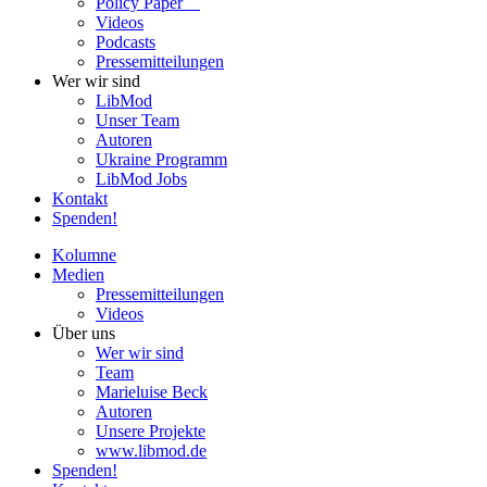
Policy Paper
Videos
Pod­casts
Pres­se­mit­tei­lun­gen
Wer wir sind
LibMod
Unser Team
Autoren
Ukraine Pro­gramm
LibMod Jobs
Kontakt
Spenden!
Kolumne
Medien
Pres­se­mit­tei­lun­gen
Videos
Über uns
Wer wir sind
Team
Marie­luise Beck
Autoren
Unsere Pro­jekte
www.libmod.de
Spenden!