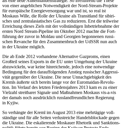
als eine neue Außen­han­dels­stra­te­gie. So irre­füh­rend die These
von einer angeb­li­chen Not­wen­dig­keit der Nord-Stream-Pro­jekte
für euro­päi­sche Ener­gie­ver­sor­gung war und ist, so real ist
Moskaus Wille, die Rolle der Ukraine als Tran­sit­land für sibi­ri­
sches und zen­tral­asia­ti­sches Gas zu redu­zie­ren. Erst die teil­weise
Errei­chung dieses Ziels mit der voll­stän­di­gen Inbe­trieb­nahme der
ersten Nord Stream-Pipe­line im Oktober 2012 machte die Fort­
füh­rung der zuvor in Moldau und Geor­gien begon­ne­nen rus­si­
schen Revan­che für den Zusam­men­bruch der UdSSR nun auch
in der Ukraine möglich.
Die ab Ende 2012 vor­han­dene Alter­na­tive Gaz­proms, einen
Groß­teil seines Exports in die EU unter Umge­hung der Ukraine
abzu­wi­ckeln, war keine hin­rei­chende, jedoch eine not­wen­dige
Bedin­gung für den dar­auf­fol­gen­den Anstieg rus­si­scher Aggres­si­
vi­tät gegen­über der Ukraine. Die neue Unnach­gie­big­keit des
Kremls äußerte sich bereits lange vor der Euro­mai­dan-Revo­lu­
tion. Im Verlauf des letzten Frie­dens­jah­res 2013 kam es zu einer
Viel­zahl streit­ba­rer Signale und Maß­nah­men Moskaus vis-a-vis
der damals noch aus­drück­lich russ­land­freund­li­chen Regie­rung
in Kyjiw.
So ver­hängte der Kreml im August 2013 eine mehr­tä­gige voll­
stän­dige und für alle Seiten ver­lust­rei­che Han­dels­blo­ckade gegen
die Ukraine. Die eska­lie­rende Mos­kauer Rhe­to­rik und Sank­ti­ons­
po­li­tik führte bereits vor Beginn der Kyjiwer Pro­teste Ende