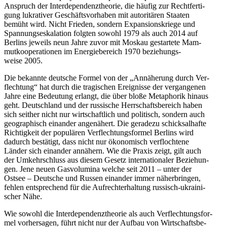
Anspruch der Inter­de­pen­denz­theo­rie, die häufig zur Recht­fer­ti­
gung lukra­ti­ver Geschäfts­vor­ha­ben mit auto­ri­tä­ren Staaten
bemüht wird. Nicht Frieden, sondern Expan­si­ons­kriege und
Span­nungs­es­ka­la­tion folgten sowohl 1979 als auch 2014 auf
Berlins jeweils neun Jahre zuvor mit Moskau gestar­tete Mam­
mut­ko­ope­ra­tio­nen im Ener­gie­be­reich 1970 bezie­hungs­
weise 2005.
Die bekannte deut­sche Formel von der „Annä­he­rung durch Ver­
flech­tung“ hat durch die tra­gi­schen Ereig­nisse der ver­gan­ge­nen
Jahre eine Bedeu­tung erlangt, die über bloße Meta­pho­rik hinaus
geht. Deutsch­land und der rus­si­sche Herr­schafts­be­reich haben
sich seither nicht nur wirt­schaft­lich und poli­tisch, sondern auch
geo­gra­phisch ein­an­der ange­nä­hert. Die gera­dezu schick­sal­hafte
Rich­tig­keit der popu­lä­ren Ver­flech­tungs­for­mel Berlins wird
dadurch bestä­tigt, dass nicht nur öko­no­misch ver­floch­tene
Länder sich ein­an­der annä­hern. Wie die Praxis zeigt, gilt auch
der Umkehr­schluss aus diesem Gesetz inter­na­tio­na­ler Bezie­hun­
gen. Jene neuen Gas­vo­lu­mina welche seit 2011 – unter der
Ostsee – Deut­sche und Russen ein­an­der immer näher­brin­gen,
fehlen ent­spre­chend für die Auf­recht­erhal­tung rus­sisch-ukrai­ni­
scher Nähe.
Wie sowohl die Inter­de­pen­denz­theo­rie als auch Ver­flech­tungs­for­
mel vor­her­sa­gen, führt nicht nur der Aufbau von Wirt­schafts­be­