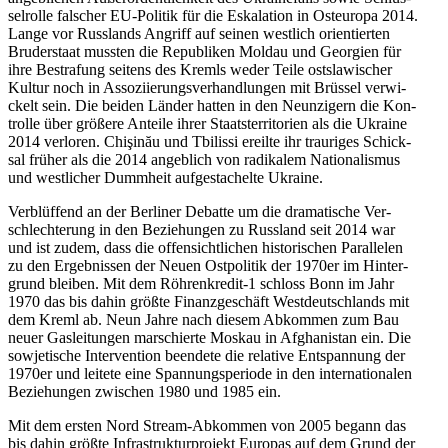
sel­rolle fal­scher EU-Politik für die Eska­la­tion in Ost­eu­ropa 2014.
Lange vor Russ­lands Angriff auf seinen west­lich ori­en­tier­ten
Bru­der­staat mussten die Repu­bli­ken Moldau und Geor­gien für
ihre Bestra­fung seitens des Kremls weder Teile ost­sla­wi­scher
Kultur noch in Asso­zi­ie­rungs­ver­hand­lun­gen mit Brüssel ver­wi­
ckelt sein. Die beiden Länder hatten in den Neun­zi­gern die Kon­
trolle über größere Anteile ihrer Staats­ter­ri­to­rien als die Ukraine
2014 ver­lo­ren. Chişinău und Tbi­lissi ereilte ihr trau­ri­ges Schick­
sal früher als die 2014 angeb­lich von radi­ka­lem Natio­na­lis­mus
und west­li­cher Dumm­heit auf­ge­sta­chelte Ukraine.
Ver­blüf­fend an der Ber­li­ner Debatte um die dra­ma­ti­sche Ver­
schlech­te­rung in den Bezie­hun­gen zu Russ­land seit 2014 war
und ist zudem, dass die offen­sicht­li­chen his­to­ri­schen Par­al­le­len
zu den Ergeb­nis­sen der Neuen Ost­po­li­tik der 1970er im Hin­ter­
grund bleiben. Mit dem Röhrenkredit‑1 schloss Bonn im Jahr
1970 das bis dahin größte Finanz­ge­schäft West­deutsch­lands mit
dem Kreml ab. Neun Jahre nach diesem Abkom­men zum Bau
neuer Gas­lei­tun­gen mar­schierte Moskau in Afgha­ni­stan ein. Die
sowje­ti­sche Inter­ven­tion been­dete die rela­tive Ent­span­nung der
1970er und leitete eine Span­nungs­pe­ri­ode in den inter­na­tio­na­len
Bezie­hun­gen zwi­schen 1980 und 1985 ein.
Mit dem ersten Nord Stream-Abkom­men von 2005 begann das
bis dahin größte Infra­struk­tur­pro­jekt Europas auf dem Grund der