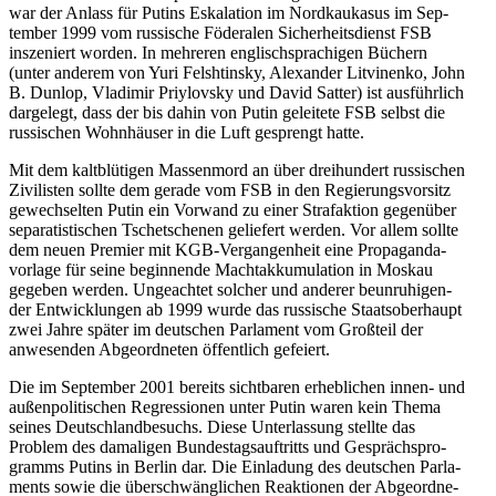
war der Anlass für Putins Eska­la­tion im Nord­kau­ka­sus im Sep­
tem­ber 1999 vom rus­si­sche Föde­ra­len Sicher­heits­dienst FSB
insze­niert worden. In meh­re­ren eng­lisch­spra­chi­gen Büchern
(unter anderem von Yuri Felsht­in­sky, Alex­an­der Lit­vi­nenko, John
B. Dunlop, Vla­di­mir Pri­y­l­ovsky und David Satter) ist aus­führ­lich
dar­ge­legt, dass der bis dahin von Putin gelei­tete FSB selbst die
rus­si­schen Wohn­häu­ser in die Luft gesprengt hatte.
Mit dem kalt­blü­ti­gen Mas­sen­mord an über drei­hun­dert rus­si­schen
Zivi­lis­ten sollte dem gerade vom FSB in den Regie­rungs­vor­sitz
gewech­sel­ten Putin ein Vorwand zu einer Straf­ak­tion gegen­über
sepa­ra­tis­ti­schen Tsche­tsche­nen gelie­fert werden. Vor allem sollte
dem neuen Premier mit KGB-Ver­gan­gen­heit eine Pro­pa­gan­da­
vor­lage für seine begin­nende Macht­ak­ku­mu­la­tion in Moskau
gegeben werden. Unge­ach­tet solcher und anderer beun­ru­hi­gen­
der Ent­wick­lun­gen ab 1999 wurde das rus­si­sche Staats­ober­haupt
zwei Jahre später im deut­schen Par­la­ment vom Groß­teil der
anwe­sen­den Abge­ord­ne­ten öffent­lich gefeiert.
Die im Sep­tem­ber 2001 bereits sicht­ba­ren erheb­li­chen innen- und
außen­po­li­ti­schen Regres­sio­nen unter Putin waren kein Thema
seines Deutsch­land­be­suchs. Diese Unter­las­sung stellte das
Problem des dama­li­gen Bun­des­tags­auf­tritts und Gesprächs­pro­
gramms Putins in Berlin dar. Die Ein­la­dung des deut­schen Par­la­
ments sowie die über­schwäng­li­chen Reak­tio­nen der Abge­ord­ne­