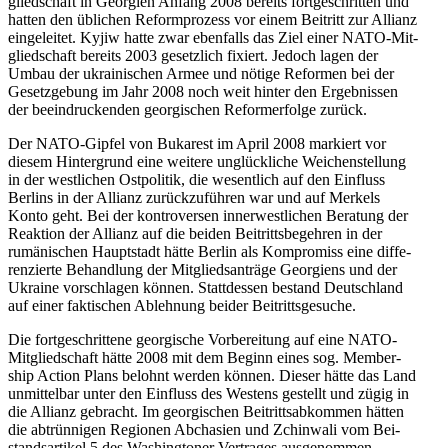
glied­schaft in Geor­gien Anfang 2008 bereits fort­ge­schrit­ten und
hatten den übli­chen Reform­pro­zess vor einem Bei­tritt zur Allianz
ein­ge­lei­tet. Kyjiw hatte zwar eben­falls das Ziel einer NATO-Mit­
glied­schaft bereits 2003 gesetz­lich fixiert. Jedoch lagen der
Umbau der ukrai­ni­schen Armee und nötige Refor­men bei der
Gesetz­ge­bung im Jahr 2008 noch weit hinter den Ergeb­nis­sen
der beein­dru­cken­den geor­gi­schen Reform­erfolge zurück.
Der NATO-Gipfel von Buka­rest im April 2008 mar­kiert vor
diesem Hin­ter­grund eine weitere unglück­li­che Wei­chen­stel­lung
in der west­li­chen Ost­po­li­tik, die wesent­lich auf den Ein­fluss
Berlins in der Allianz zurück­zu­füh­ren war und auf Merkels
Konto geht. Bei der kon­tro­ver­sen inner­west­li­chen Bera­tung der
Reak­tion der Allianz auf die beiden Bei­tritts­be­geh­ren in der
rumä­ni­schen Haupt­stadt hätte Berlin als Kom­pro­miss eine dif­fe­
ren­zierte Behand­lung der Mit­glieds­an­träge Geor­gi­ens und der
Ukraine vor­schla­gen können. Statt­des­sen bestand Deutsch­land
auf einer fak­ti­schen Ableh­nung beider Beitrittsgesuche.
Die fort­ge­schrit­tene geor­gi­sche Vor­be­rei­tung auf eine NATO-
Mit­glied­schaft hätte 2008 mit dem Beginn eines sog. Mem­ber­
ship Action Plans belohnt werden können. Dieser hätte das Land
unmit­tel­bar unter den Ein­fluss des Westens gestellt und zügig in
die Allianz gebracht. Im geor­gi­schen Bei­tritts­ab­kom­men hätten
die abtrün­ni­gen Regio­nen Abcha­sien und Zchin­wali vom Bei­
stands­ar­ti­kel 5 des Washing­to­ner Ver­tra­ges aus­ge­nom­men