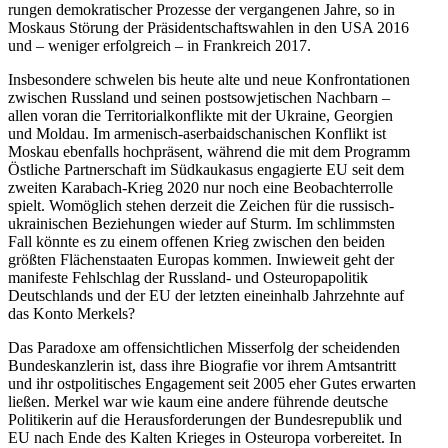
run­gen demo­kra­ti­scher Pro­zesse der ver­gan­ge­nen Jahre, so in
Moskaus Störung der Prä­si­dent­schafts­wah­len in den USA 2016
und – weniger erfolg­reich – in Frank­reich 2017.
Ins­be­son­dere schwe­len bis heute alte und neue Kon­fron­ta­tio­nen
zwi­schen Russ­land und seinen post­so­wje­ti­schen Nach­barn –
allen voran die Ter­ri­to­ri­al­kon­flikte mit der Ukraine, Geor­gien
und Moldau. Im arme­nisch-aser­bai­dscha­ni­schen Kon­flikt ist
Moskau eben­falls hoch­prä­sent, während die mit dem Pro­gramm
Öst­li­che Part­ner­schaft im Süd­kau­ka­sus enga­gierte EU seit dem
zweiten Kara­bach-Krieg 2020 nur noch eine Beob­ach­ter­rolle
spielt. Womög­lich stehen derzeit die Zeichen für die rus­sisch-
ukrai­ni­schen Bezie­hun­gen wieder auf Sturm. Im schlimms­ten
Fall könnte es zu einem offenen Krieg zwi­schen den beiden
größten Flä­chen­staa­ten Europas kommen. Inwie­weit geht der
mani­feste Fehl­schlag der Russ­land- und Ost­eu­ro­pa­po­li­tik
Deutsch­lands und der EU der letzten ein­ein­halb Jahr­zehnte auf
das Konto Merkels?
Das Para­doxe am offen­sicht­li­chen Miss­erfolg der schei­den­den
Bun­des­kanz­le­rin ist, dass ihre Bio­gra­fie vor ihrem Amts­an­tritt
und ihr ost­po­li­ti­sches Enga­ge­ment seit 2005 eher Gutes erwar­ten
ließen. Merkel war wie kaum eine andere füh­rende deut­sche
Poli­ti­ke­rin auf die Her­aus­for­de­run­gen der Bun­des­re­pu­blik und
EU nach Ende des Kalten Krieges in Ost­eu­ropa vor­be­rei­tet. In