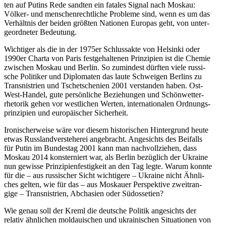
ten auf Putins Rede sandten ein fatales Signal nach Moskau:
Völker- und men­schen­recht­li­che Pro­bleme sind, wenn es um das
Ver­hält­nis der beiden größten Natio­nen Europas geht, von unter­
ge­ord­ne­ter Bedeutung.
Wich­ti­ger als die in der 1975er Schluss­akte von Hel­sinki oder
1990er Charta von Paris fest­ge­hal­te­nen Prin­zi­pien ist die Chemie
zwi­schen Moskau und Berlin. So zumin­dest dürften viele rus­si­
sche Poli­ti­ker und Diplo­ma­ten das laute Schwei­gen Berlins zu
Trans­nis­trien und Tsche­tsche­nien 2001 ver­stan­den haben. Ost-
West-Handel, gute per­sön­li­che Bezie­hun­gen und Schön­wet­ter­
rhe­to­rik gehen vor west­li­chen Werten, inter­na­tio­na­len Ord­nungs­
prin­zi­pien und euro­päi­scher Sicherheit.
Iro­ni­scher­weise wäre vor diesem his­to­ri­schen Hin­ter­grund heute
etwas Russ­land­ver­ste­he­rei ange­bracht. Ange­sichts des Bei­falls
für Putin im Bun­des­tag 2001 kann man nach­voll­zie­hen, dass
Moskau 2014 kon­ster­niert war, als Berlin bezüg­lich der Ukraine
nun gewisse Prin­zi­pi­en­fes­tig­keit an den Tag legte. Warum konnte
für die – aus rus­si­scher Sicht wich­ti­gere – Ukraine nicht Ähn­li­
ches gelten, wie für das – aus Mos­kauer Per­spek­tive zweit­ran­
gige – Trans­nis­trien, Abcha­sien oder Südossetien?
Wie genau soll der Kreml die deut­sche Politik ange­sichts der
relativ ähn­li­chen mol­daui­schen und ukrai­ni­schen Situa­tio­nen von