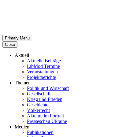
Primary Menu
Close
Aktuell
Aktu­elle Beiträge
LibMod Termine
Ver­an­stal­tun­gen
Pro­jekt­be­richte
Themen
Politik und Wirtschaft
Gesell­schaft
Krieg und Frieden
Geschichte
Völ­ker­recht
Akteure im Portrait
Pres­se­schau Ukraine
Medien
Publi­ka­tio­nen