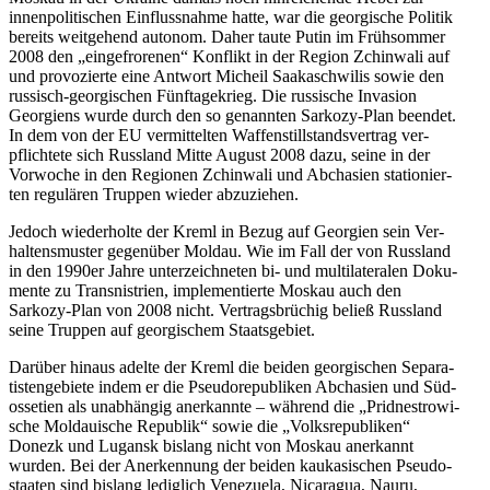
innen­po­li­ti­schen Ein­fluss­nahme hatte, war die geor­gi­sche Politik
bereits weit­ge­hend autonom. Daher taute Putin im Früh­som­mer
2008 den „ein­ge­fro­re­nen“ Kon­flikt in der Region Zchin­wali auf
und pro­vo­zierte eine Antwort Micheil Saa­ka­schwi­lis sowie den
rus­sisch-geor­gi­schen Fünf­ta­ge­krieg. Die rus­si­sche Inva­sion
Geor­gi­ens wurde durch den so genann­ten Sarkozy-Plan beendet.
In dem von der EU ver­mit­tel­ten Waf­fen­still­stands­ver­trag ver­
pflich­tete sich Russ­land Mitte August 2008 dazu, seine in der
Vor­wo­che in den Regio­nen Zchin­wali und Abcha­sien sta­tio­nier­
ten regu­lä­ren Truppen wieder abzuziehen.
Jedoch wie­der­holte der Kreml in Bezug auf Geor­gien sein Ver­
hal­tens­mus­ter gegen­über Moldau. Wie im Fall der von Russ­land
in den 1990er Jahre unter­zeich­ne­ten bi- und mul­ti­la­te­ra­len Doku­
mente zu Trans­nis­trien, imple­men­tierte Moskau auch den
Sarkozy-Plan von 2008 nicht. Ver­trags­brü­chig beließ Russ­land
seine Truppen auf geor­gi­schem Staatsgebiet.
Darüber hinaus adelte der Kreml die beiden geor­gi­schen Sepa­ra­
tis­ten­ge­biete indem er die Pseu­do­re­pu­bli­ken Abcha­sien und Süd­
os­se­tien als unab­hän­gig aner­kannte – während die „Prid­nes­tro­wi­
sche Mol­daui­sche Repu­blik“ sowie die „Volks­re­pu­bli­ken“
Donezk und Lugansk bislang nicht von Moskau aner­kannt
wurden. Bei der Aner­ken­nung der beiden kau­ka­si­schen Pseu­do­
staa­ten sind bislang ledig­lich Vene­zuela, Nica­ra­gua, Nauru,