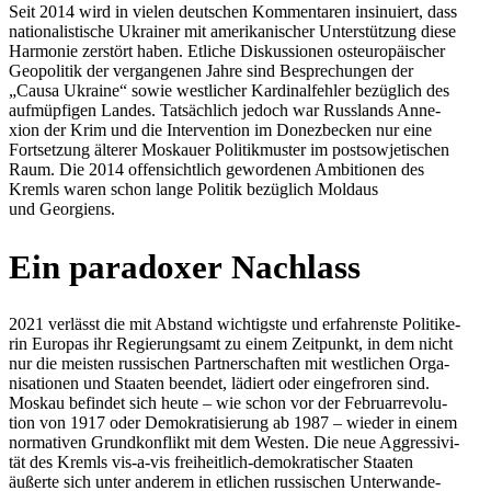
Seit 2014 wird in vielen deut­schen Kom­men­ta­ren insi­nu­iert, dass
natio­na­lis­ti­sche Ukrai­ner mit ame­ri­ka­ni­scher Unter­stüt­zung diese
Har­mo­nie zer­stört haben. Etliche Dis­kus­sio­nen ost­eu­ro­päi­scher
Geo­po­li­tik der ver­gan­ge­nen Jahre sind Bespre­chun­gen der
„Causa Ukraine“ sowie west­li­cher Kar­di­nal­feh­ler bezüg­lich des
auf­müp­fi­gen Landes. Tat­säch­lich jedoch war Russ­lands Anne­
xion der Krim und die Inter­ven­tion im Donez­be­cken nur eine
Fort­set­zung älterer Mos­kauer Poli­tik­mus­ter im post­so­wje­ti­schen
Raum. Die 2014 offen­sicht­lich gewor­de­nen Ambi­tio­nen des
Kremls waren schon lange Politik bezüg­lich Moldaus
und Georgiens.
Ein para­do­xer Nachlass
2021 ver­lässt die mit Abstand wich­tigste und erfah­renste Poli­ti­ke­
rin Europas ihr Regie­rungs­amt zu einem Zeit­punkt, in dem nicht
nur die meisten rus­si­schen Part­ner­schaf­ten mit west­li­chen Orga­
ni­sa­tio­nen und Staaten beendet, lädiert oder ein­ge­fro­ren sind.
Moskau befin­det sich heute – wie schon vor der Febru­ar­re­vo­lu­
tion von 1917 oder Demo­kra­ti­sie­rung ab 1987 – wieder in einem
nor­ma­ti­ven Grund­kon­flikt mit dem Westen. Die neue Aggres­si­vi­
tät des Kremls vis-a-vis frei­heit­lich-demo­kra­ti­scher Staaten
äußerte sich unter anderem in etli­chen rus­si­schen Unter­wan­de­