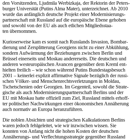
den Vor­sit­zen­den, Ljud­mila Wer­biz­kaja, der Rek­to­rin der Peters­
bur­ger Uni­ver­si­tät (Putins Alma Mater), unter­zeich­net. Ab 2010
wurde das anfäng­lich deut­sche Projekt einer Moder­ni­sie­rungs­
part­ner­schaft mit Russ­land auf die euro­päi­sche Ebene gehoben
und sowohl von der EU als auch etli­chen Mit­glieds­staa­
ten übernommen.
Kurio­ser­weise kam es somit nach Russ­lands Inva­sion, Bom­bar­
die­rung und Zer­split­te­rung Geor­gi­ens nicht zu einer Abküh­lung,
sondern Auf­wär­mung der Bezie­hun­gen zwi­schen Berlin und
Brüssel einer­seits und Moskau ande­rer­seits. Die deut­schen und
anderen west­eu­ro­päi­schen Avancen gegen­über dem Kreml ent­
hiel­ten frei­lich – wie schon während Putins Bun­des­tags­be­such
2001 – kei­ner­lei expli­zit affir­ma­tive Signale bezüg­lich der rus­si­
schen Völker- und Men­schen­rechts­ver­let­zun­gen in Moldau,
Tsche­tsche­nien oder Geor­gien. Im Gegen­teil, sowohl die Stra­te­
gi­sche als auch Moder­ni­sie­rungs­part­ner­schaft Berlins und der
EU mit Moskau hatte offi­zi­ell zum Ziel, Russ­land mittels erhoff­
ter poli­ti­scher Nach­wir­kun­gen einer öko­no­mi­schen Annä­he­rung
auch nor­ma­tiv an Europa heranzuführen.
Die noblen Absich­ten und stra­te­gi­schen Kal­ku­la­tio­nen Berlins
waren jedoch fehl­ge­lei­tet, wie wir inzwi­schen wissen. Sie
konnten von Anfang nicht die hohen Kosten der deut­schen
Annä­he­rungs- und Ver­flech­tungs­stra­te­gie gegen­über Russ­land