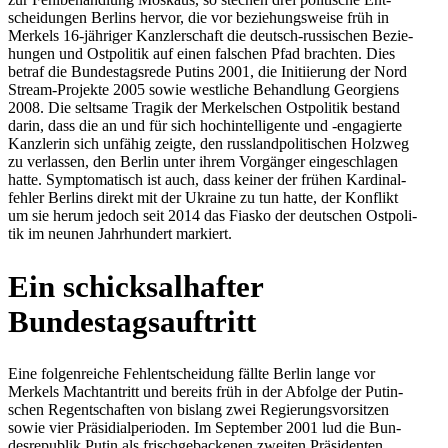
schei­dun­gen Berlins hervor, die vor bezie­hungs­weise früh in
Merkels 16-jäh­ri­ger Kanz­ler­schaft die deutsch-rus­si­schen Bezie­
hun­gen und Ost­po­li­tik auf einen fal­schen Pfad brach­ten. Dies
betraf die Bun­des­tags­rede Putins 2001, die Initi­ie­rung der Nord
Stream-Pro­jekte 2005 sowie west­li­che Behand­lung Geor­gi­ens
2008. Die selt­same Tragik der Mer­kel­schen Ost­po­li­tik bestand
darin, dass die an und für sich hoch­in­tel­li­gente und ‑enga­gierte
Kanz­le­rin sich unfähig zeigte, den russ­land­po­li­ti­schen Holzweg
zu ver­las­sen, den Berlin unter ihrem Vor­gän­ger ein­ge­schla­gen
hatte. Sym­pto­ma­tisch ist auch, dass keiner der frühen Kar­di­nal­
feh­ler Berlins direkt mit der Ukraine zu tun hatte, der Kon­flikt
um sie herum jedoch seit 2014 das Fiasko der deut­schen Ost­po­li­
tik im neunen Jahr­hun­dert markiert.
Ein schick­sal­haf­ter
Bundestagsauftritt
Eine fol­gen­rei­che Fehl­ent­schei­dung fällte Berlin lange vor
Merkels Macht­an­tritt und bereits früh in der Abfolge der Putin­
schen Regent­schaf­ten von bislang zwei Regie­rungs­vor­sit­zen
sowie vier Prä­si­di­al­pe­ri­oden. Im Sep­tem­ber 2001 lud die Bun­
des­re­pu­blik Putin als frisch­ge­ba­cke­nen zweiten Prä­si­den­ten