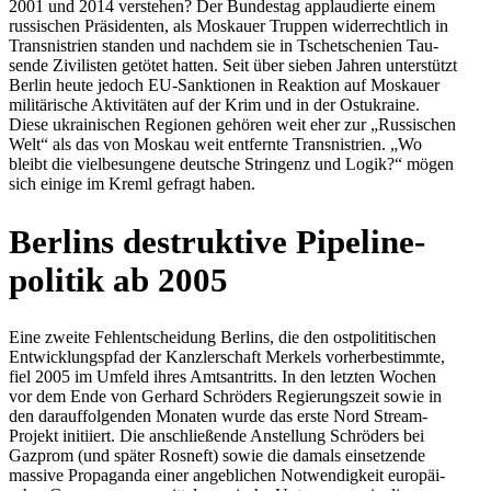
2001 und 2014 ver­ste­hen? Der Bun­des­tag applau­dierte einem
rus­si­schen Prä­si­den­ten, als Mos­kauer Truppen wider­recht­lich in
Trans­nis­trien standen und nachdem sie in Tsche­tsche­nien Tau­
sende Zivi­lis­ten getötet hatten. Seit über sieben Jahren unter­stützt
Berlin heute jedoch EU-Sank­tio­nen in Reak­tion auf Mos­kauer
mili­tä­ri­sche Akti­vi­tä­ten auf der Krim und in der Ost­ukraine.
Diese ukrai­ni­schen Regio­nen gehören weit eher zur „Rus­si­schen
Welt“ als das von Moskau weit ent­fernte Trans­nis­trien. „Wo
bleibt die viel­be­sun­gene deut­sche Strin­genz und Logik?“ mögen
sich einige im Kreml gefragt haben.
Berlins destruk­tive Pipe­line­
po­li­tik ab 2005
Eine zweite Fehl­ent­schei­dung Berlins, die den ost­po­li­ti­ti­schen
Ent­wick­lungs­pfad der Kanz­ler­schaft Merkels vor­her­be­stimmte,
fiel 2005 im Umfeld ihres Amts­an­tritts. In den letzten Wochen
vor dem Ende von Gerhard Schrö­ders Regie­rungs­zeit sowie in
den dar­auf­fol­gen­den Monaten wurde das erste Nord Stream-
Projekt initi­iert. Die anschlie­ßende Anstel­lung Schrö­ders bei
Gazprom (und später Rosneft) sowie die damals ein­set­zende
massive Pro­pa­ganda einer angeb­li­chen Not­wen­dig­keit euro­päi­