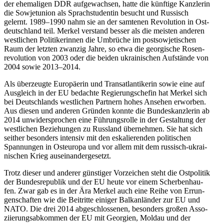
der ehe­ma­li­gen DDR auf­ge­wach­sen, hatte die künf­tige Kanz­le­rin
die Sowjet­union als Sprach­stu­den­tin besucht und Rus­sisch
gelernt. 1989–1990 nahm sie an der sam­te­nen Revo­lu­tion in Ost­
deutsch­land teil. Merkel ver­stand besser als die meisten anderen
west­li­chen Poli­ti­ke­rin­nen die Umbrü­che im post­so­wje­ti­schen
Raum der letzten zwanzig Jahre, so etwa die geor­gi­sche Rosen­
re­vo­lu­tion von 2003 oder die beiden ukrai­ni­schen Auf­stände von
2004 sowie 2013–2014.
Als über­zeugte Euro­päe­rin und Trans­at­lan­ti­ke­rin sowie eine auf
Aus­gleich in der EU bedachte Regie­rungs­chefin hat Merkel sich
bei Deutsch­lands west­li­chen Part­nern hohes Ansehen erwor­ben.
Aus diesen und anderen Gründen konnte die Bun­des­kanz­le­rin ab
2014 unwi­der­spro­chen eine Füh­rungs­rolle in der Gestal­tung der
west­li­chen Bezie­hun­gen zu Russ­land über­neh­men. Sie hat sich
seither beson­ders inten­siv mit den eska­lie­ren­den poli­ti­schen
Span­nun­gen in Ost­eu­ropa und vor allem mit dem rus­sisch-ukrai­
ni­schen Krieg auseinandergesetzt.
Trotz dieser und anderer güns­ti­ger Vor­zei­chen steht die Ost­po­li­tik
der Bun­des­re­pu­blik und der EU heute vor einem Scher­ben­hau­
fen. Zwar gab es in der Ära Merkel auch eine Reihe von Errun­
gen­schaf­ten wie die Bei­tritte einiger Bal­kan­län­der zur EU und
NATO. Die drei 2014 abge­schlos­se­nen, beson­ders großen Asso­
zi­ie­rungs­ab­kom­men der EU mit Geor­gien, Moldau und der