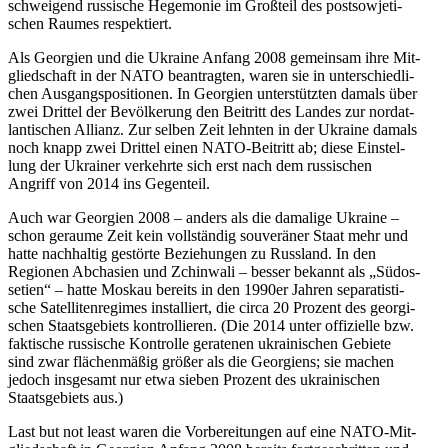
schwei­gend rus­si­sche Hege­mo­nie im Groß­teil des post­so­wje­ti­
schen Raumes respektiert.
Als Geor­gien und die Ukraine Anfang 2008 gemein­sam ihre Mit­
glied­schaft in der NATO bean­trag­ten, waren sie in unter­schied­li­
chen Aus­gangs­po­si­tio­nen. In Geor­gien unter­stütz­ten damals über
zwei Drittel der Bevöl­ke­rung den Bei­tritt des Landes zur nord­at­
lan­ti­schen Allianz. Zur selben Zeit lehnten in der Ukraine damals
noch knapp zwei Drittel einen NATO-Bei­tritt ab; diese Ein­stel­
lung der Ukrai­ner ver­kehrte sich erst nach dem rus­si­schen
Angriff von 2014 ins Gegenteil.
Auch war Geor­gien 2008 – anders als die dama­lige Ukraine –
schon geraume Zeit kein voll­stän­dig sou­ve­rä­ner Staat mehr und
hatte nach­hal­tig gestörte Bezie­hun­gen zu Russ­land. In den
Regio­nen Abcha­sien und Zchin­wali – besser bekannt als „Süd­os­
se­tien“ – hatte Moskau bereits in den 1990er Jahren sepa­ra­tis­ti­
sche Satel­li­ten­re­gimes instal­liert, die circa 20 Prozent des geor­gi­
schen Staats­ge­biets kon­trol­lie­ren. (Die 2014 unter offi­zi­elle bzw.
fak­ti­sche rus­si­sche Kon­trolle gera­te­nen ukrai­ni­schen Gebiete
sind zwar flä­chen­mä­ßig größer als die Geor­gi­ens; sie machen
jedoch ins­ge­samt nur etwa sieben Prozent des ukrai­ni­schen
Staats­ge­biets aus.)
Last but not least waren die Vor­be­rei­tun­gen auf eine NATO-Mit­