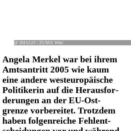
@ IMAGO /​ ZUMA Wire
Angela Merkel war bei ihrem
Amts­an­tritt 2005 wie kaum
eine andere west­eu­ro­päi­sche
Poli­ti­ke­rin auf die Her­aus­for­
de­run­gen an der EU-Ost­
grenze vor­be­rei­tet. Trotz­dem
haben fol­gen­rei­che Fehl­ent­
schei­dun­gen vor und während