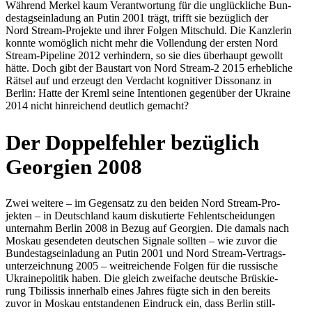
Während Merkel kaum Ver­ant­wor­tung für die unglück­li­che Bun­
des­tags­ein­la­dung an Putin 2001 trägt, trifft sie bezüg­lich der
Nord Stream-Pro­jekte und ihrer Folgen Mit­schuld. Die Kanz­le­rin
konnte womög­lich nicht mehr die Voll­endung der ersten Nord
Stream-Pipe­line 2012 ver­hin­dern, so sie dies über­haupt gewollt
hätte. Doch gibt der Bau­start von Nord Stream‑2 2015 erheb­li­che
Rätsel auf und erzeugt den Ver­dacht kogni­ti­ver Dis­so­nanz in
Berlin: Hatte der Kreml seine Inten­tio­nen gegen­über der Ukraine
2014 nicht hin­rei­chend deut­lich gemacht?
Der Dop­pel­feh­ler bezüg­lich
Geor­gien 2008
Zwei weitere – im Gegen­satz zu den beiden Nord Stream-Pro­
jek­ten – in Deutsch­land kaum dis­ku­tierte Fehl­ent­schei­dun­gen
unter­nahm Berlin 2008 in Bezug auf Geor­gien. Die damals nach
Moskau gesen­de­ten deut­schen Signale sollten – wie zuvor die
Bun­des­tags­ein­la­dung an Putin 2001 und Nord Stream-Ver­trags­
un­ter­zeich­nung 2005 – weit­rei­chende Folgen für die rus­si­sche
Ukraine­po­li­tik haben. Die gleich zwei­fa­che deut­sche Brüs­kie­
rung Tbi­lis­sis inner­halb eines Jahres fügte sich in den bereits
zuvor in Moskau ent­stan­de­nen Ein­druck ein, dass Berlin still­