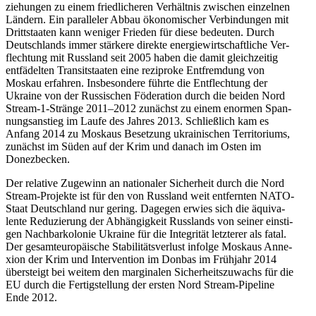
zie­hun­gen zu einem fried­li­che­ren Ver­hält­nis zwi­schen ein­zel­nen
Ländern. Ein par­al­le­ler Abbau öko­no­mi­scher Ver­bin­dun­gen mit
Dritt­staa­ten kann weniger Frieden für diese bedeu­ten. Durch
Deutsch­lands immer stär­kere direkte ener­gie­wirt­schaft­li­che Ver­
flech­tung mit Russ­land seit 2005 haben die damit gleich­zei­tig
ent­fä­del­ten Tran­sit­staa­ten eine rezi­proke Ent­frem­dung von
Moskau erfah­ren. Ins­be­son­dere führte die Ent­flech­tung der
Ukraine von der Rus­si­schen Föde­ra­tion durch die beiden Nord
Stream-1-Stränge 2011–2012 zunächst zu einem enormen Span­
nungs­an­stieg im Laufe des Jahres 2013. Schließ­lich kam es
Anfang 2014 zu Moskaus Beset­zung ukrai­ni­schen Ter­ri­to­ri­ums,
zunächst im Süden auf der Krim und danach im Osten im
Donezbecken.
Der rela­tive Zuge­winn an natio­na­ler Sicher­heit durch die Nord
Stream-Pro­jekte ist für den von Russ­land weit ent­fern­ten NATO-
Staat Deutsch­land nur gering. Dagegen erwies sich die äqui­va­
lente Redu­zie­rung der Abhän­gig­keit Russ­lands von seiner eins­ti­
gen Nach­bar­ko­lo­nie Ukraine für die Inte­gri­tät letz­te­rer als fatal.
Der gesamt­eu­ro­päi­sche Sta­bi­li­täts­ver­lust infolge Moskaus Anne­
xion der Krim und Inter­ven­tion im Donbas im Früh­jahr 2014
über­steigt bei weitem den mar­gi­na­len Sicher­heits­zu­wachs für die
EU durch die Fer­tig­stel­lung der ersten Nord Stream-Pipe­line
Ende 2012.