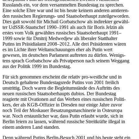
Russ­lands ein, vor dem ver­sam­mel­ten Bun­des­tag zu spre­chen.
Eine solche Ehre war und ist bis heute keinem anderen amtie­ren­
den rus­si­schen Regie­rungs- und Staats­ober­haupt zuteil­ge­wor­den.
Dies galt sowohl für Michail Gor­bat­schow als indi­rek­ter gewähl­
ter UdSSR-Staats­chef 1990–1991 als auch für Boris Jelzin als
erstes vom Volk gewähl­tes rus­si­sches Staats­ober­haupt 1991–
1999 sowie für Dmitrij Med­wed­jew als libe­ra­ler Statt­hal­ter
Putins im Prä­si­di­al­amt 2008–2012. Alle drei Prä­si­den­ten wären
es im Lichte ihrer Welt­an­schau­un­gen eher als Putin wert
gewesen, im deut­schen Par­la­ment auf­tre­ten zu dürfen. Wenigs­
tens sprach Gor­bat­schow als Pri­vat­per­son nach seinem Weggang
aus der Politik 1999 im Bundestag.
Für sich genom­men erscheint die relativ pro-west­li­che und in
Deutsch gehal­tene Bun­des­tags­rede Putins von 2001 frei­lich
unstrit­tig. Doch waren die Begleit­um­stände des Auf­tritts des
neuen rus­si­schen Staats­ober­haupts dubios. Der Bun­des­tag
reagierte mit Ova­tio­nen auf das Werben eines rus­si­schen Poli­ti­
kers, der als KGB-Offi­zier in Dresden nur einige Jahre zuvor
noch Teil der Mos­kauer Besat­zungs­ma­schi­ne­rie in Ost­eu­ropa
war. Noch erstaun­li­cher war, dass Putin erlaubt wurde, sich in
Berlin feiern zu lassen, während rus­si­sche Streit­kräfte illegal in
einem anderen Land standen.
Denn während Putins Berlin-Besuch 2001 und bis heute steht ein