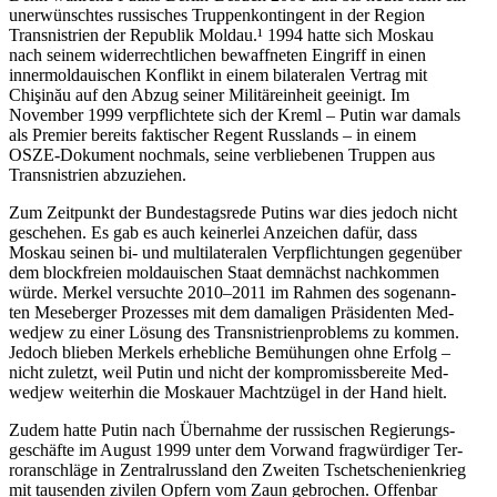
uner­wünsch­tes rus­si­sches Trup­pen­kon­tin­gent in der Region
Trans­nis­trien der Repu­blik Moldau.¹ 1994 hatte sich Moskau
nach seinem wider­recht­li­chen bewaff­ne­ten Ein­griff in einen
inner­mol­daui­schen Kon­flikt in einem bila­te­ra­len Vertrag mit
Chişinău auf den Abzug seiner Mili­tär­ein­heit geei­nigt. Im
Novem­ber 1999 ver­pflich­tete sich der Kreml – Putin war damals
als Premier bereits fak­ti­scher Regent Russ­lands – in einem
OSZE-Doku­ment noch­mals, seine ver­blie­be­nen Truppen aus
Trans­nis­trien abzuziehen.
Zum Zeit­punkt der Bun­des­tags­rede Putins war dies jedoch nicht
gesche­hen. Es gab es auch kei­ner­lei Anzei­chen dafür, dass
Moskau seinen bi- und mul­ti­la­te­ra­len Ver­pflich­tun­gen gegen­über
dem block­freien mol­daui­schen Staat dem­nächst nach­kom­men
würde. Merkel ver­suchte 2010–2011 im Rahmen des soge­nann­
ten Mese­ber­ger Pro­zes­ses mit dem dama­li­gen Prä­si­den­ten Med­
wed­jew zu einer Lösung des Trans­nis­tri­en­pro­blems zu kommen.
Jedoch blieben Merkels erheb­li­che Bemü­hun­gen ohne Erfolg –
nicht zuletzt, weil Putin und nicht der kom­pro­miss­be­reite Med­
wed­jew wei­ter­hin die Mos­kauer Macht­zü­gel in der Hand hielt.
Zudem hatte Putin nach Über­nahme der rus­si­schen Regie­rungs­
ge­schäfte im August 1999 unter dem Vorwand frag­wür­di­ger Ter­
ror­an­schläge in Zen­tral­russ­land den Zweiten Tsche­tsche­ni­en­krieg
mit tau­sen­den zivilen Opfern vom Zaun gebro­chen. Offen­bar