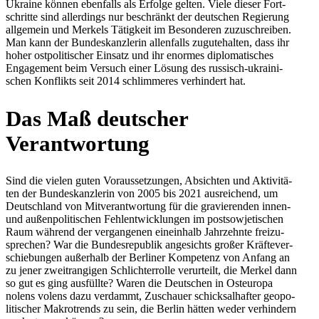
Ukraine können eben­falls als Erfolge gelten. Viele dieser Fort­
schritte sind aller­dings nur beschränkt der deut­schen Regie­rung
all­ge­mein und Merkels Tätig­keit im Beson­de­ren zuzu­schrei­ben.
Man kann der Bun­des­kanz­le­rin allen­falls zugu­te­hal­ten, dass ihr
hoher ost­po­li­ti­scher Einsatz und ihr enormes diplo­ma­ti­sches
Enga­ge­ment beim Versuch einer Lösung des rus­sisch-ukrai­ni­
schen Kon­flikts seit 2014 schlim­me­res ver­hin­dert hat.
Das Maß deut­scher
Verantwortung
Sind die vielen guten Vor­aus­set­zun­gen, Absich­ten und Akti­vi­tä­
ten der Bun­des­kanz­le­rin von 2005 bis 2021 aus­rei­chend, um
Deutsch­land von Mit­ver­ant­wor­tung für die gra­vie­ren­den innen-
und außen­po­li­ti­schen Fehl­ent­wick­lun­gen im post­so­wje­ti­schen
Raum während der ver­gan­ge­nen ein­ein­halb Jahr­zehnte frei­zu­
spre­chen? War die Bun­des­re­pu­blik ange­sichts großer Kräf­te­ver­
schie­bun­gen außer­halb der Ber­li­ner Kom­pe­tenz von Anfang an
zu jener zweit­ran­gi­gen Schlich­ter­rolle ver­ur­teilt, die Merkel dann
so gut es ging aus­füllte? Waren die Deut­schen in Ost­eu­ropa
nolens volens dazu ver­dammt, Zuschauer schick­sal­haf­ter geo­po­
li­ti­scher Makro­trends zu sein, die Berlin hätten weder ver­hin­dern