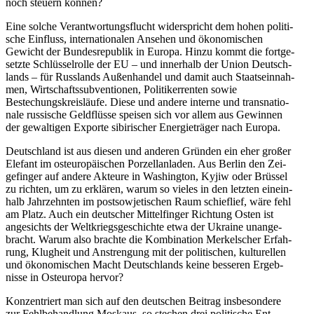
noch steuern können?
Eine solche Ver­ant­wor­tungs­flucht wider­spricht dem hohen poli­ti­
sche Ein­fluss, inter­na­tio­na­len Ansehen und öko­no­mi­schen
Gewicht der Bun­des­re­pu­blik in Europa. Hinzu kommt die fort­ge­
setzte Schlüs­sel­rolle der EU – und inner­halb der Union Deutsch­
lands – für Russ­lands Außen­han­del und damit auch Staats­ein­nah­
men, Wirt­schafts­sub­ven­tio­nen, Poli­ti­ker­ren­ten sowie
Bestechungs­kreis­läufe. Diese und andere interne und trans­na­tio­
nale rus­si­sche Geld­flüsse speisen sich vor allem aus Gewin­nen
der gewal­ti­gen Exporte sibi­ri­scher Ener­gie­trä­ger nach Europa.
Deutsch­land ist aus diesen und anderen Gründen ein eher großer
Elefant im ost­eu­ro­päi­schen Por­zel­lan­la­den. Aus Berlin den Zei­
ge­fin­ger auf andere Akteure in Washing­ton, Kyjiw oder Brüssel
zu richten, um zu erklä­ren, warum so vieles in den letzten ein­ein­
halb Jahr­zehn­ten im post­so­wje­ti­schen Raum schief­lief, wäre fehl
am Platz. Auch ein deut­scher Mit­tel­fin­ger Rich­tung Osten ist
ange­sichts der Welt­kriegs­ge­schichte etwa der Ukraine unan­ge­
bracht. Warum also brachte die Kom­bi­na­tion Mer­kel­scher Erfah­
rung, Klug­heit und Anstren­gung mit der poli­ti­schen, kul­tu­rel­len
und öko­no­mi­schen Macht Deutsch­lands keine bes­se­ren Ergeb­
nisse in Ost­eu­ropa hervor?
Kon­zen­triert man sich auf den deut­schen Beitrag ins­be­son­dere
zur Fehl­be­hand­lung Moskaus, so stechen drei poli­ti­sche Ent­