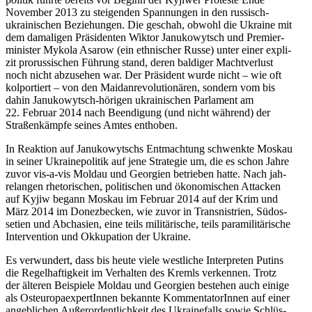
Novem­ber 2013 zu stei­gen­den Span­nun­gen in den rus­sisch-
ukrai­ni­schen Bezie­hun­gen. Die geschah, obwohl die Ukraine mit
dem dama­li­gen Prä­si­den­ten Wiktor Janu­ko­wytsch und Pre­mier­
mi­nis­ter Mykola Asarow (ein eth­ni­scher Russe) unter einer expli­
zit pro­rus­si­schen Führung stand, deren bal­di­ger Macht­ver­lust
noch nicht abzu­se­hen war. Der Prä­si­dent wurde nicht – wie oft
kol­por­tiert – von den Mai­d­an­re­vo­lu­tio­nä­ren, sondern vom bis
dahin Janu­ko­wytsch-hörigen ukrai­ni­schen Par­la­ment am
22. Februar 2014 nach Been­di­gung (und nicht während) der
Stra­ßen­kämpfe seines Amtes enthoben.
In Reak­tion auf Janu­ko­wytschs Ent­mach­tung schwenkte Moskau
in seiner Ukraine­po­li­tik auf jene Stra­te­gie um, die es schon Jahre
zuvor vis-a-vis Moldau und Geor­gien betrie­ben hatte. Nach jah­
re­lan­gen rhe­to­ri­schen, poli­ti­schen und öko­no­mi­schen Atta­cken
auf Kyjiw begann Moskau im Februar 2014 auf der Krim und
März 2014 im Donez­be­cken, wie zuvor in Trans­nis­trien, Süd­os­
se­tien und Abcha­sien, eine teils mili­tä­ri­sche, teils para­mi­li­tä­ri­sche
Inter­ven­tion und Okku­pa­tion der Ukraine.
Es ver­wun­dert, dass bis heute viele west­li­che Inter­pre­ten Putins
die Regel­haf­tig­keit im Ver­hal­ten des Kremls ver­ken­nen. Trotz
der älteren Bei­spiele Moldau und Geor­gien bestehen auch einige
als Ost­eu­ro­pa­ex­per­tIn­nen bekannte Kom­men­ta­to­rIn­nen auf einer
angeb­li­chen Außer­or­dent­lich­keit des Ukrai­ne­falls sowie Schlüs­