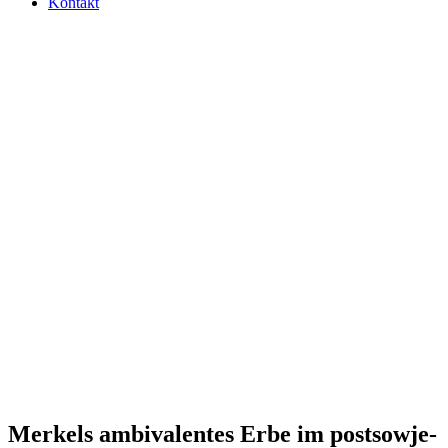
Kontakt
Merkels ambi­va­len­tes Erbe im post­so­wje­