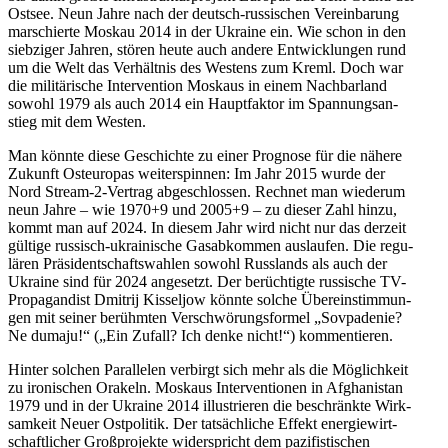
Ostsee. Neun Jahre nach der deutsch-rus­si­schen Ver­ein­ba­rung
mar­schierte Moskau 2014 in der Ukraine ein. Wie schon in den
sieb­zi­ger Jahren, stören heute auch andere Ent­wick­lun­gen rund
um die Welt das Ver­hält­nis des Westens zum Kreml. Doch war
die mili­tä­ri­sche Inter­ven­tion Moskaus in einem Nach­bar­land
sowohl 1979 als auch 2014 ein Haupt­fak­tor im Span­nungs­an­
stieg mit dem Westen.
Man könnte diese Geschichte zu einer Pro­gnose für die nähere
Zukunft Ost­eu­ro­pas wei­ter­spin­nen: Im Jahr 2015 wurde der
Nord Stream-2-Vertrag abge­schlos­sen. Rechnet man wie­derum
neun Jahre – wie 1970+9 und 2005+9 – zu dieser Zahl hinzu,
kommt man auf 2024. In diesem Jahr wird nicht nur das derzeit
gültige rus­sisch-ukrai­ni­sche Gas­ab­kom­men aus­lau­fen. Die regu­
lä­ren Prä­si­dent­schafts­wah­len sowohl Russ­lands als auch der
Ukraine sind für 2024 ange­setzt. Der berüch­tigte rus­si­sche TV-
Pro­pa­gan­dist Dmitrij Kis­sel­jow könnte solche Über­ein­stim­mun­
gen mit seiner berühm­ten Ver­schwö­rungs­for­mel „Sov­pa­de­nie?
Ne dumaju!“ („Ein Zufall? Ich denke nicht!“) kommentieren.
Hinter solchen Par­al­le­len ver­birgt sich mehr als die Mög­lich­keit
zu iro­ni­schen Orakeln. Moskaus Inter­ven­tio­nen in Afgha­ni­stan
1979 und in der Ukraine 2014 illus­trie­ren die beschränkte Wirk­
sam­keit Neuer Ost­po­li­tik. Der tat­säch­li­che Effekt ener­gie­wirt­
schaft­li­cher Groß­pro­jekte wider­spricht dem pazi­fis­ti­schen