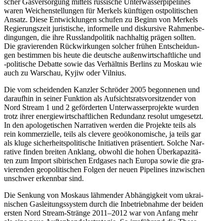
scher Gas­ver­sor­gung mittels rus­si­sche Unter­was­ser­pipe­lines
waren Wei­chen­stel­lun­gen für Merkels künf­ti­gen ost­po­li­ti­schen
Ansatz. Diese Ent­wick­lun­gen schufen zu Beginn von Merkels
Regie­rungs­zeit juris­ti­sche, infor­melle und dis­kur­sive Rah­men­be­
din­gun­gen, die ihre Russ­land­po­li­tik nach­hal­tig prägen sollten.
Die gra­vie­ren­den Rück­wir­kun­gen solcher frühen Ent­schei­dun­
gen bestim­men bis heute die deut­sche außen­wirt­schaft­li­che und
‑poli­ti­sche Debatte sowie das Ver­hält­nis Berlins zu Moskau wie
auch zu War­schau, Kyjiw oder Vilnius.
Die vom schei­den­den Kanzler Schrö­der 2005 begon­ne­nen und
dar­auf­hin in seiner Funk­tion als Auf­sichts­rats­vor­sit­zen­der von
Nord Stream 1 und 2 geför­der­ten Unter­was­ser­pro­jekte wurden
trotz ihrer ener­gie­wirt­schaft­li­chen Red­un­danz resolut umge­setzt.
In den apo­lo­ge­ti­schen Nar­ra­ti­ven werden die Pro­jekte teils als
rein kom­mer­zi­elle, teils als clevere geo­öko­no­mi­sche, ja teils gar
als kluge sicher­heits­po­li­ti­sche Initia­ti­ven prä­sen­tiert. Solche Nar­
ra­tive finden breiten Anklang, obwohl die hohen Über­ka­pa­zi­tä­
ten zum Import sibi­ri­schen Erd­ga­ses nach Europa sowie die gra­
vie­ren­den geo­po­li­ti­schen Folgen der neuen Pipe­lines inzwi­schen
unschwer erkenn­bar sind.
Die Senkung von Moskaus läh­men­der Abhän­gig­keit vom ukrai­
ni­schen Gas­lei­tungs­sys­tem durch die Inbe­trieb­nahme der beiden
ersten Nord Stream-Stränge 2011–2012 war von Anfang mehr