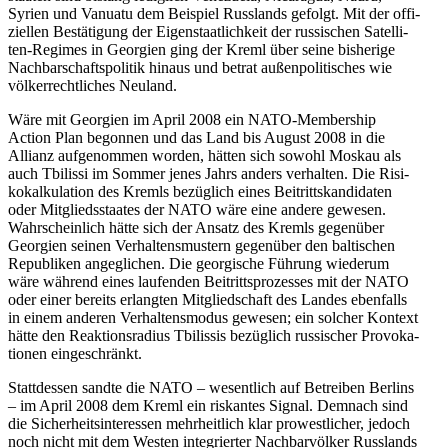
Syrien und Vanuatu dem Bei­spiel Russ­lands gefolgt. Mit der offi­
zi­el­len Bestä­ti­gung der Eigen­staat­lich­keit der rus­si­schen Satel­li­
ten-Regimes in Geor­gien ging der Kreml über seine bis­he­rige
Nach­bar­schafts­po­li­tik hinaus und betrat außen­po­li­ti­sches wie
völ­ker­recht­li­ches Neuland.
Wäre mit Geor­gien im April 2008 ein NATO-Mem­ber­ship
Action Plan begon­nen und das Land bis August 2008 in die
Allianz auf­ge­nom­men worden, hätten sich sowohl Moskau als
auch Tbi­lissi im Sommer jenes Jahrs anders ver­hal­ten. Die Risi­
ko­kal­ku­la­tion des Kremls bezüg­lich eines Bei­tritts­kan­di­da­ten
oder Mit­glieds­staa­tes der NATO wäre eine andere gewesen.
Wahr­schein­lich hätte sich der Ansatz des Kremls gegen­über
Geor­gien seinen Ver­hal­tens­mus­tern gegen­über den bal­ti­schen
Repu­bli­ken ange­gli­chen. Die geor­gi­sche Führung wie­derum
wäre während eines lau­fen­den Bei­tritts­pro­zes­ses mit der NATO
oder einer bereits erlang­ten Mit­glied­schaft des Landes eben­falls
in einem anderen Ver­hal­tens­mo­dus gewesen; ein solcher Kontext
hätte den Reak­ti­ons­ra­dius Tbi­lis­sis bezüg­lich rus­si­scher Pro­vo­ka­
tio­nen eingeschränkt.
Statt­des­sen sandte die NATO – wesent­lich auf Betrei­ben Berlins
– im April 2008 dem Kreml ein ris­kan­tes Signal. Demnach sind
die Sicher­heits­in­ter­es­sen mehr­heit­lich klar pro­west­li­cher, jedoch
noch nicht mit dem Westen inte­grier­ter Nach­bar­völ­ker Russ­lands