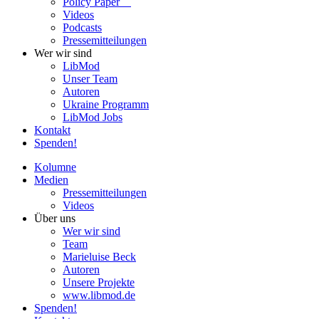
Policy Paper
Videos
Pod­casts
Pres­se­mit­tei­lun­gen
Wer wir sind
LibMod
Unser Team
Autoren
Ukraine Pro­gramm
LibMod Jobs
Kontakt
Spenden!
Kolumne
Medien
Pres­se­mit­tei­lun­gen
Videos
Über uns
Wer wir sind
Team
Marie­luise Beck
Autoren
Unsere Pro­jekte
www.libmod.de
Spenden!