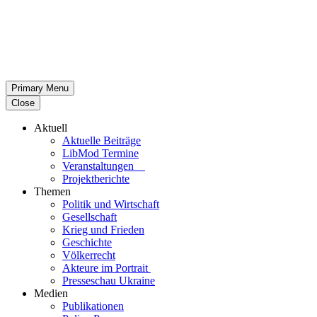
Primary Menu
Close
Aktuell
Aktu­elle Beiträge
LibMod Termine
Ver­an­stal­tun­gen
Pro­jekt­be­richte
Themen
Politik und Wirtschaft
Gesell­schaft
Krieg und Frieden
Geschichte
Völ­ker­recht
Akteure im Portrait
Pres­se­schau Ukraine
Medien
Publi­ka­tio­nen