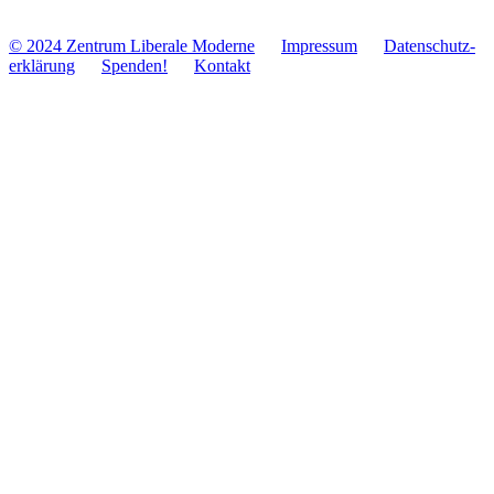
© 2024 Zentrum Libe­rale Moderne
Impres­sum
Daten­schutz­
er­klä­rung
Spenden!
Kontakt