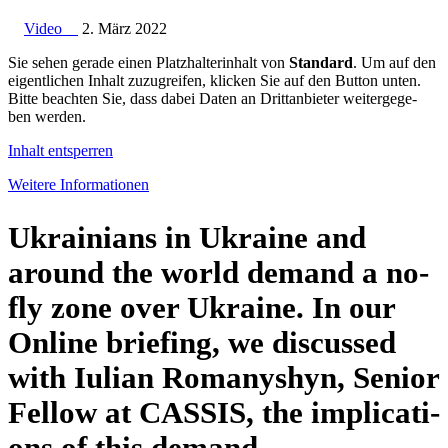
Video
2. März 2022
Sie sehen gerade einen Platz­hal­ter­in­halt von
Stan­dard
. Um auf den
eigent­li­chen Inhalt zuzu­grei­fen, klicken Sie auf den Button unten.
Bitte beach­ten Sie, dass dabei Daten an Dritt­an­bie­ter wei­ter­ge­ge­
ben werden.
Inhalt ent­sper­ren
Weitere Infor­ma­tio­nen
Ukrai­ni­ans in Ukraine and
around the world demand a no-
fly zone over Ukraine. In our
Online brie­fing, we dis­cus­sed
with Iulian Roma­nyshyn, Senior
Fellow at CASSIS, the impli­ca­ti­
ons of this demand.