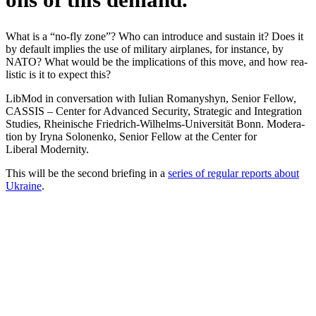
What is a “no-fly zone”? Who can intro­duce and sustain it? Does it
by default implies the use of mili­tary air­planes, for ins­tance, by
NATO? What would be the impli­ca­ti­ons of this move, and how rea­
li­stic is it to expect this?
LibMod in con­ver­sa­tion with Iulian Roma­nyshyn, Senior Fellow,
CASSIS – Center for Advan­ced Secu­rity, Stra­te­gic and Inte­gra­tion
Studies, Rhei­ni­sche Fried­rich-Wil­helms-Uni­ver­si­tät Bonn. Mode­ra­
tion by Iryna Solo­nenko, Senior Fellow at the Center for
Liberal Modernity.
This will be the second brie­fing in a
series of regular reports about
Ukraine
.