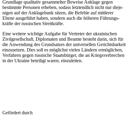
Grund­lage qua­li­ta­tiv gesam­mel­ter Beweise Anklage gegen
bestimmte Per­so­nen erheben, sodass letzt­end­lich nicht nur die­je­
ni­gen auf der Ankla­ge­bank sitzen, die Befehle auf mitt­le­rer
Ebene aus­ge­führt haben, sondern auch die höheren Füh­rungs­
kräfte der rus­si­schen Streitkräfte.
Eine weitere wich­tige Aufgabe für Ver­tre­ter der ukrai­ni­schen
Zivil­ge­sell­schaft, Diplo­ma­ten und Beamte besteht darin, sich für
die Anwen­dung des Grund­sat­zes der uni­ver­sel­len Gerichts­bar­keit
ein­zu­set­zen. Dies soll es mög­lichst vielen Ländern ermög­li­chen,
Ver­fah­ren gegen rus­si­sche Staats­bür­ger, die an Kriegs­ver­bre­chen
in der Ukraine betei­ligt waren, einzuleiten.
Geför­dert durch