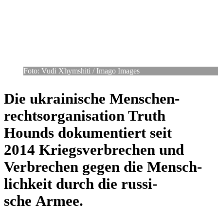
Foto: Vudi Xhyms­hiti /​ Imago Images
Die ukrai­ni­sche Men­schen­
rechts­or­ga­ni­sa­tion Truth
Hounds doku­men­tiert seit
2014 Kriegs­ver­bre­chen und
Ver­bre­chen gegen die Mensch­
lich­keit durch die rus­si­
sche Armee.