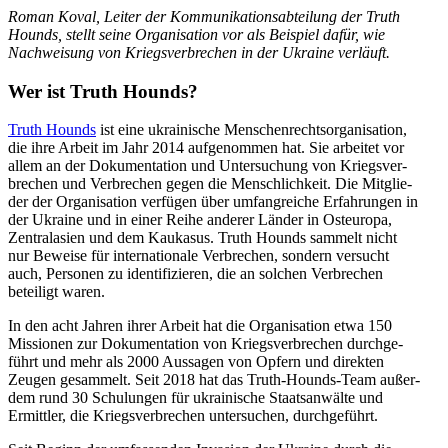
Roman Koval, Leiter der Kom­mu­ni­ka­ti­ons­ab­tei­lung der Truth
Hounds, stellt seine Orga­ni­sa­tion vor als Bei­spiel dafür, wie
Nach­wei­sung von Kriegs­ver­bre­chen in der Ukraine verläuft.
Wer ist Truth Hounds?
Truth Hounds
ist eine ukrai­ni­sche Men­schen­rechts­or­ga­ni­sa­tion,
die ihre Arbeit im Jahr 2014 auf­ge­nom­men hat. Sie arbei­tet vor
allem an der Doku­men­ta­tion und Unter­su­chung von Kriegs­ver­
bre­chen und Ver­bre­chen gegen die Mensch­lich­keit. Die Mit­glie­
der der Orga­ni­sa­tion ver­fü­gen über umfang­rei­che Erfah­run­gen in
der Ukraine und in einer Reihe anderer Länder in Ost­eu­ropa,
Zen­tral­asien und dem Kau­ka­sus. Truth Hounds sammelt nicht
nur Beweise für inter­na­tio­nale Ver­bre­chen, sondern ver­sucht
auch, Per­so­nen zu iden­ti­fi­zie­ren, die an solchen Ver­bre­chen
betei­ligt waren.
In den acht Jahren ihrer Arbeit hat die Orga­ni­sa­tion etwa 150
Mis­sio­nen zur Doku­men­ta­tion von Kriegs­ver­bre­chen durch­ge­
führt und mehr als 2000 Aus­sa­gen von Opfern und direk­ten
Zeugen gesam­melt. Seit 2018 hat das Truth-Hounds-Team außer­
dem rund 30 Schu­lun­gen für ukrai­ni­sche Staats­an­wälte und
Ermitt­ler, die Kriegs­ver­bre­chen unter­su­chen, durchgeführt.