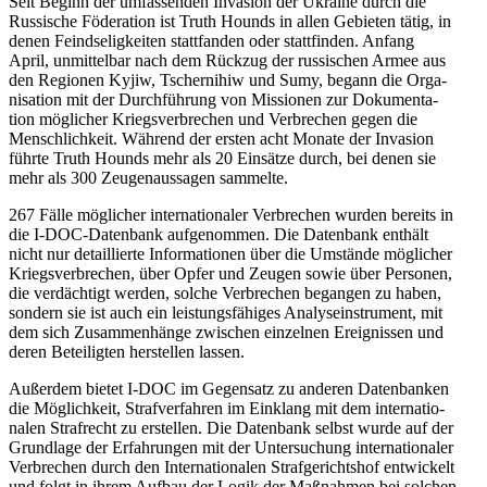
Seit Beginn der umfas­sen­den Inva­sion der Ukraine durch die
Rus­si­sche Föde­ra­tion ist Truth Hounds in allen Gebie­ten tätig, in
denen Feind­se­lig­kei­ten statt­fan­den oder statt­fin­den. Anfang
April, unmit­tel­bar nach dem Rückzug der rus­si­schen Armee aus
den Regio­nen Kyjiw, Tscher­ni­hiw und Sumy, begann die Orga­
ni­sa­tion mit der Durch­füh­rung von Mis­sio­nen zur Doku­men­ta­
tion mög­li­cher Kriegs­ver­bre­chen und Ver­bre­chen gegen die
Mensch­lich­keit. Während der ersten acht Monate der Inva­sion
führte Truth Hounds mehr als 20 Ein­sätze durch, bei denen sie
mehr als 300 Zeu­gen­aus­sa­gen sammelte.
267 Fälle mög­li­cher inter­na­tio­na­ler Ver­bre­chen wurden bereits in
die I‑DOC-Daten­bank auf­ge­nom­men. Die Daten­bank enthält
nicht nur detail­lierte Infor­ma­tio­nen über die Umstände mög­li­cher
Kriegs­ver­bre­chen, über Opfer und Zeugen sowie über Per­so­nen,
die ver­däch­tigt werden, solche Ver­bre­chen began­gen zu haben,
sondern sie ist auch ein leis­tungs­fä­hi­ges Ana­ly­se­instru­ment, mit
dem sich Zusam­men­hänge zwi­schen ein­zel­nen Ereig­nis­sen und
deren Betei­lig­ten her­stel­len lassen.
Außer­dem bietet I‑DOC im Gegen­satz zu anderen Daten­ban­ken
die Mög­lich­keit, Straf­ver­fah­ren im Ein­klang mit dem inter­na­tio­
na­len Straf­recht zu erstel­len. Die Daten­bank selbst wurde auf der
Grund­lage der Erfah­run­gen mit der Unter­su­chung inter­na­tio­na­ler
Ver­bre­chen durch den Inter­na­tio­na­len Straf­ge­richts­hof ent­wi­ckelt
und folgt in ihrem Aufbau der Logik der Maß­nah­men bei solchen