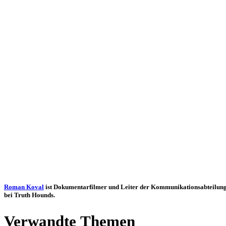
Roman Koval
ist Doku­men­tar­fil­mer und Leiter der Kom­mu­ni­ka­ti­ons­ab­tei­lun
bei Truth Hounds.
Ver­wandte Themen