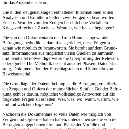
für das Außendienstteam.
Die in den Zeu­gen­aus­sa­gen ent­hal­te­nen Infor­ma­tio­nen sollen
Ana­lys­ten und Ermitt­lern helfen, zwei Fragen zu beant­wor­ten.
Erstens: War der von den Zeugen beschrie­bene Vorfall ein
Kriegs­ver­bre­chen? Zwei­tens: Wenn ja, wer hat sie begangen?
Die von den Doku­men­ta­ren der Truth Hounds ange­wandte
Befra­gungs­me­tho­dik ist darauf aus­ge­rich­tet, diese Fragen so
genau wie möglich zu beant­wor­ten. Sie beruht auf dem Grund­
satz, Infor­ma­tio­nen aus mög­lichst vielen Quellen zu sammeln,
und beinhal­tet not­wen­di­ger­weise die Über­prü­fung der Rele­vanz
jeder Quelle. Die Metho­dik besteht aus drei Phasen: Daten­er­fas­
sung, Doku­men­ta­tion der Ein­schlag­stel­len und Sammeln von
Beweismaterial.
Die Grund­lage der Daten­er­he­bung ist die Befra­gung von direk­
ten Zeugen und Opfern der mut­maß­li­chen Straf­tat. Bei der Befra­
gung geht es darum, mög­lichst voll­stän­dige Ant­wor­ten auf die
fol­gen­den Fragen zu erhal­ten: Wer, was, wo, wann, warum, wie
und mit welchem Ergebnis?
Nachdem die Doku­men­tare so viele Daten wie möglich von
Zeugen und Opfern erhal­ten haben, unter­su­chen sie die von den
Befrag­ten ange­ge­be­nen Orte und Plätze der Vor­fälle und