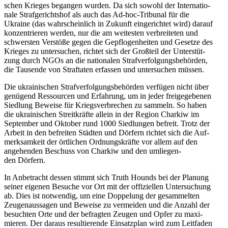
schen Krieges began­gen wurden. Da sich sowohl der Inter­na­tio­
nale Straf­ge­richts­hof als auch das Ad-hoc-Tri­bu­nal für die
Ukraine (das wahr­schein­lich in Zukunft ein­ge­rich­tet wird) darauf
kon­zen­trie­ren werden, nur die am wei­tes­ten ver­brei­te­ten und
schwers­ten Ver­stöße gegen die Gepflo­gen­hei­ten und Gesetze des
Krieges zu unter­su­chen, richtet sich der Groß­teil der Unter­stüt­
zung durch NGOs an die natio­na­len Straf­ver­fol­gungs­be­hör­den,
die Tau­sende von Straf­ta­ten erfas­sen und unter­su­chen müssen.
Die ukrai­ni­schen Straf­ver­fol­gungs­be­hör­den ver­fü­gen nicht über
genü­gend Res­sour­cen und Erfah­rung, um in jeder frei­ge­ge­be­nen
Sied­lung Beweise für Kriegs­ver­bre­chen zu sammeln. So haben
die ukrai­ni­schen Streit­kräfte allein in der Region Charkiw im
Sep­tem­ber und Oktober rund 1000 Sied­lun­gen befreit. Trotz der
Arbeit in den befrei­ten Städten und Dörfern richtet sich die Auf­
merk­sam­keit der ört­li­chen Ord­nungs­kräfte vor allem auf den
ange­hen­den Beschuss von Charkiw und den umlie­gen­
den Dörfern.
In Anbe­tracht dessen stimmt sich Truth Hounds bei der Planung
seiner eigenen Besuche vor Ort mit der offi­zi­el­len Unter­su­chung
ab. Dies ist not­wen­dig, um eine Dop­pe­lung der gesam­mel­ten
Zeu­gen­aus­sa­gen und Beweise zu ver­mei­den und die Anzahl der
besuch­ten Orte und der befrag­ten Zeugen und Opfer zu maxi­
mie­ren. Der daraus resul­tie­rende Ein­satz­plan wird zum Leit­fa­den