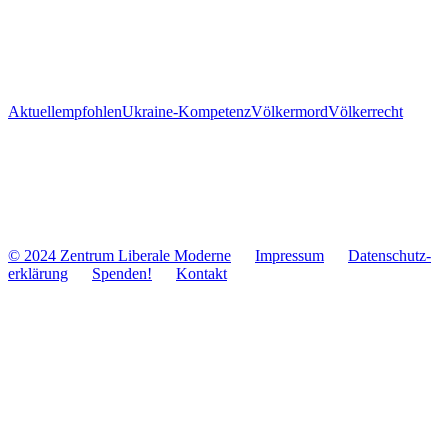
Aktuell
empfohlen
Ukraine-Kompetenz
Völkermord
Völkerrecht
© 2024 Zentrum Libe­rale Moderne
Impres­sum
Daten­schutz­
er­klä­rung
Spenden!
Kontakt