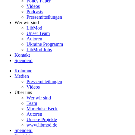
Policy Paper
Videos
Pod­casts
Pres­se­mit­tei­lun­gen
Wer wir sind
LibMod
Unser Team
Autoren
Ukraine Pro­gramm
LibMod Jobs
Kontakt
Spenden!
Kolumne
Medien
Pres­se­mit­tei­lun­gen
Videos
Über uns
Wer wir sind
Team
Marie­luise Beck
Autoren
Unsere Pro­jekte
www.libmod.de
Spenden!