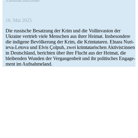
16. Mai 2025
Die rus­si­sche Besat­zung der Krim und die Voll­in­va­sion der
Ukraine ver­trieb viele Men­schen aus ihrer Heimat. Ins­be­son­dere
die indi­gene Bevöl­ke­rung der Krim, die Krim­ta­ta­ren. Elnara Nuri­
ieva-Letova und Elvis Çolpuh, zwei krim­ta­ta­ri­schen Aktivist:innen
in Deutsch­land, berich­ten über ihre Flucht aus der Heimat, die
blei­ben­den Wunden der Ver­gan­gen­heit und ihr poli­ti­sches Enga­ge­
ment im Aufnahmeland.