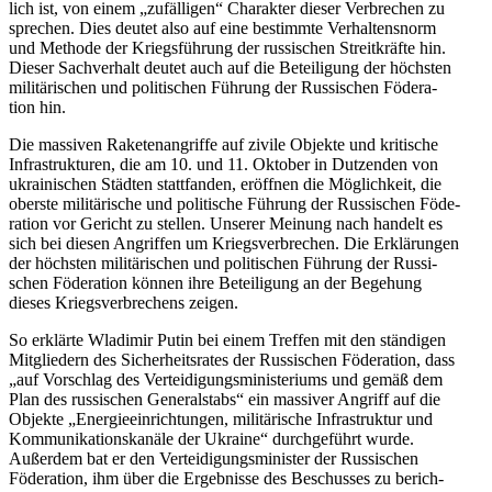
lich ist, von einem „zufäl­li­gen“ Cha­rak­ter dieser Ver­bre­chen zu
spre­chen. Dies deutet also auf eine bestimmte Ver­hal­tens­norm
und Methode der Kriegs­füh­rung der rus­si­schen Streit­kräfte hin.
Dieser Sach­ver­halt deutet auch auf die Betei­li­gung der höchs­ten
mili­tä­ri­schen und poli­ti­schen Führung der Rus­si­schen Föde­ra­
tion hin.
Die mas­si­ven Rake­ten­an­griffe auf zivile Objekte und kri­ti­sche
Infra­struk­tu­ren, die am 10. und 11. Oktober in Dut­zen­den von
ukrai­ni­schen Städten statt­fan­den, eröff­nen die Mög­lich­keit, die
oberste mili­tä­ri­sche und poli­ti­sche Führung der Rus­si­schen Föde­
ra­tion vor Gericht zu stellen. Unserer Meinung nach handelt es
sich bei diesen Angrif­fen um Kriegs­ver­bre­chen. Die Erklä­run­gen
der höchs­ten mili­tä­ri­schen und poli­ti­schen Führung der Rus­si­
schen Föde­ra­tion können ihre Betei­li­gung an der Bege­hung
dieses Kriegs­ver­bre­chens zeigen.
So erklärte Wla­di­mir Putin bei einem Treffen mit den stän­di­gen
Mit­glie­dern des Sicher­heits­ra­tes der Rus­si­schen Föde­ra­tion, dass
„auf Vor­schlag des Ver­tei­di­gungs­mi­nis­te­ri­ums und gemäß dem
Plan des rus­si­schen Gene­ral­stabs“ ein mas­si­ver Angriff auf die
Objekte „Ener­gie­ein­rich­tun­gen, mili­tä­ri­sche Infra­struk­tur und
Kom­mu­ni­ka­ti­ons­ka­näle der Ukraine“ durch­ge­führt wurde.
Außer­dem bat er den Ver­tei­di­gungs­mi­nis­ter der Rus­si­schen
Föde­ra­tion, ihm über die Ergeb­nisse des Beschus­ses zu berich­