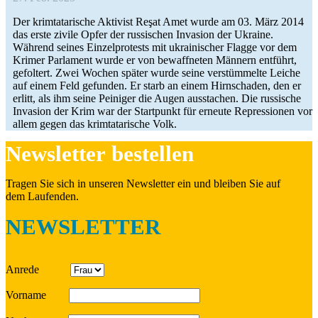
Der krim­ta­ta­ri­sche Akti­vist Reşat Amet wurde am 03. März 2014
das erste zivile Opfer der rus­si­schen Inva­sion der Ukraine.
Während seines Ein­zel­pro­tests mit ukrai­ni­scher Flagge vor dem
Krimer Par­la­ment wurde er von bewaff­ne­ten Männern ent­führt,
gefol­tert. Zwei Wochen später wurde seine ver­stüm­melte Leiche
auf einem Feld gefun­den. Er starb an einem Hirn­scha­den, den er
erlitt, als ihm seine Pei­ni­ger die Augen aus­sta­chen. Die rus­si­sche
Inva­sion der Krim war der Start­punkt für erneute Repres­sio­nen vor
allem gegen das krim­ta­ta­ri­sche Volk.
News­let­ter bestellen
Tragen Sie sich in unseren News­let­ter ein und bleiben Sie auf
dem Laufenden.
NEWSLETTER
Anrede
Vorname