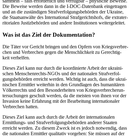
sammeln – falls erfor­der­lich und ver­füg­bar – phy­si­sche Beweise.
Die Beweise werden dann in die I‑DOC-Daten­bank ein­ge­tra­gen
und an die zustän­di­gen Straf­ver­fol­gungs­be­hör­den der Ukraine,
die Staats­an­wälte des Inter­na­tio­nal Straf­ge­richts­hofs, die extra­ter­
ri­to­ria­len Jus­tiz­be­hör­den und andere Insti­tu­tio­nen weitergeleitet.
Was ist das Ziel der Dokumentation?
Die Täter vor Gericht bringen und den Opfern von Kriegs­ver­bre­
chen und Ver­bre­chen gegen die Mensch­lich­keit zu Gerech­tig­
keit verhelfen.
Dieses Ziel kann nur durch die koor­di­nierte Arbeit der ukrai­ni­
schen Men­schen­rechts-NGOs und der natio­na­len Straf­ver­fol­
gungs­be­hör­den erreicht werden. Wichtig ist auch, dass die ukrai­
ni­schen Ermitt­ler wei­ter­hin in den Grund­la­gen des huma­ni­tä­ren
Völ­ker­rechts und den Beson­der­hei­ten von Kriegs­ver­bre­cher­un­
ter­su­chun­gen geschult werden, da die meisten von ihnen vor der
Inva­sion keine Erfah­rung mit der Bear­bei­tung inter­na­tio­na­ler
Ver­bre­chen hatten.
Dieses Ziel kann auch durch die Arbeit der inter­na­tio­na­len
Ermitt­lungs- und Straf­ver­fol­gungs­be­hör­den anderer Staaten
erreicht werden. Zu diesem Zweck ist es jedoch not­wen­dig, dass
die natio­na­len Ermitt­ler qua­li­ta­tiv vor­ge­hen: Sie müssen auf der