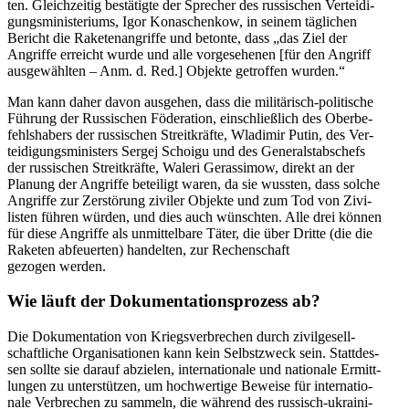
ten. Gleich­zei­tig bestä­tigte der Spre­cher des rus­si­schen Ver­tei­di­
gungs­mi­nis­te­ri­ums, Igor Konaschen­kow, in seinem täg­li­chen
Bericht die Rake­ten­an­griffe und betonte, dass „das Ziel der
Angriffe erreicht wurde und alle vor­ge­se­he­nen [für den Angriff
aus­ge­wähl­ten – Anm. d. Red.] Objekte getrof­fen wurden.“
Man kann daher davon aus­ge­hen, dass die mili­tä­risch-poli­ti­sche
Führung der Rus­si­schen Föde­ra­tion, ein­schließ­lich des Ober­be­
fehls­ha­bers der rus­si­schen Streit­kräfte, Wla­di­mir Putin, des Ver­
tei­di­gungs­mi­nis­ters Sergej Schoigu und des Gene­ral­stabs­chefs
der rus­si­schen Streit­kräfte, Waleri Ger­as­si­mow, direkt an der
Planung der Angriffe betei­ligt waren, da sie wussten, dass solche
Angriffe zur Zer­stö­rung ziviler Objekte und zum Tod von Zivi­
lis­ten führen würden, und dies auch wünsch­ten. Alle drei können
für diese Angriffe als unmit­tel­bare Täter, die über Dritte (die die
Raketen abfeu­er­ten) han­del­ten, zur Rechen­schaft
gezogen werden.
Wie läuft der Doku­men­ta­ti­ons­pro­zess ab?
Die Doku­men­ta­tion von Kriegs­ver­bre­chen durch zivil­ge­sell­
schaft­li­che Orga­ni­sa­tio­nen kann kein Selbst­zweck sein. Statt­des­
sen sollte sie darauf abzie­len, inter­na­tio­nale und natio­nale Ermitt­
lun­gen zu unter­stüt­zen, um hoch­wer­tige Beweise für inter­na­tio­
nale Ver­bre­chen zu sammeln, die während des rus­sisch-ukrai­ni­