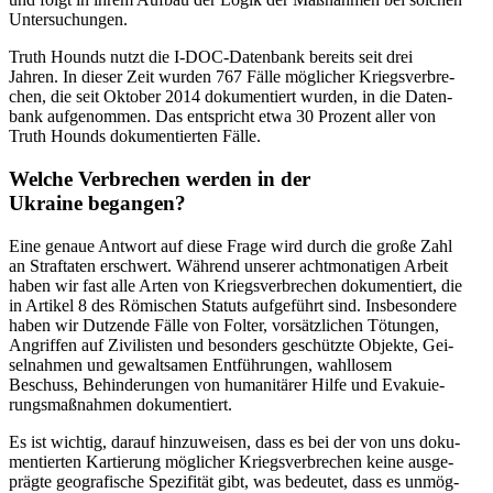
Untersuchungen.
Truth Hounds nutzt die I‑DOC-Daten­bank bereits seit drei
Jahren. In dieser Zeit wurden 767 Fälle mög­li­cher Kriegs­ver­bre­
chen, die seit Oktober 2014 doku­men­tiert wurden, in die Daten­
bank auf­ge­nom­men. Das ent­spricht etwa 30 Prozent aller von
Truth Hounds doku­men­tier­ten Fälle.
Welche Ver­bre­chen werden in der
Ukraine begangen?
Eine genaue Antwort auf diese Frage wird durch die große Zahl
an Straf­ta­ten erschwert. Während unserer acht­mo­na­ti­gen Arbeit
haben wir fast alle Arten von Kriegs­ver­bre­chen doku­men­tiert, die
in Artikel 8 des Römi­schen Statuts auf­ge­führt sind. Ins­be­son­dere
haben wir Dut­zende Fälle von Folter, vor­sätz­li­chen Tötun­gen,
Angrif­fen auf Zivi­lis­ten und beson­ders geschützte Objekte, Gei­
sel­nah­men und gewalt­sa­men Ent­füh­run­gen, wahl­lo­sem
Beschuss, Behin­de­run­gen von huma­ni­tä­rer Hilfe und Eva­ku­ie­
rungs­maß­nah­men dokumentiert.
Es ist wichtig, darauf hin­zu­wei­sen, dass es bei der von uns doku­
men­tier­ten Kar­tie­rung mög­li­cher Kriegs­ver­bre­chen keine aus­ge­
prägte geo­gra­fi­sche Spe­zi­fi­tät gibt, was bedeu­tet, dass es unmög­