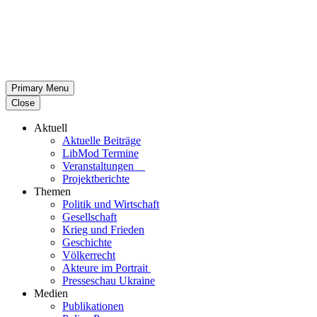
Primary Menu
Close
Aktuell
Aktu­elle Beiträge
LibMod Termine
Ver­an­stal­tun­gen
Pro­jekt­be­richte
Themen
Politik und Wirtschaft
Gesell­schaft
Krieg und Frieden
Geschichte
Völ­ker­recht
Akteure im Portrait
Pres­se­schau Ukraine
Medien
Publi­ka­tio­nen