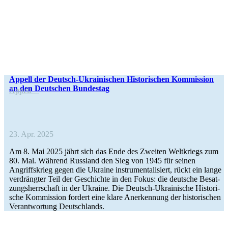
Appell der Deutsch-Ukrai­­ni­­schen His­to­ri­schen Kom­mis­sion
an den Deut­schen Bundestag
Appell
23. Apr. 2025
Am 8. Mai 2025 jährt sich das Ende des Zweiten Welt­kriegs zum
80. Mal. Während Russ­land den Sieg von 1945 für seinen
Angriffs­krieg gegen die Ukraine instru­men­ta­li­siert, rückt ein lange
ver­dräng­ter Teil der Geschichte in den Fokus: die deut­sche Besat­
zungs­herr­schaft in der Ukraine. Die Deutsch-Ukrai­­ni­­sche His­to­ri­
sche Kom­mis­sion fordert eine klare Aner­ken­nung der his­to­ri­schen
Ver­ant­wor­tung Deutschlands.