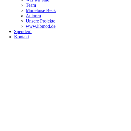
Team
Marie­luise Beck
Autoren
Unsere Pro­jekte
www.libmod.de
Spenden!
Kontakt