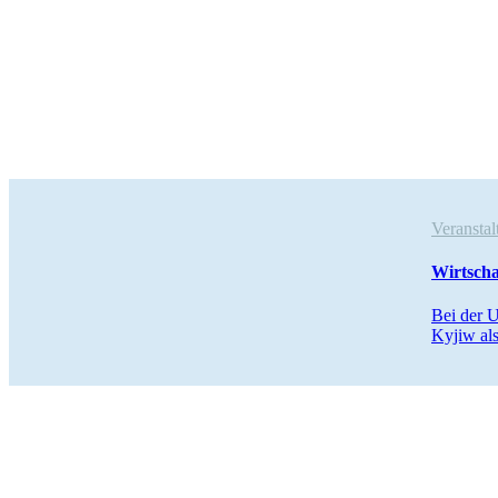
Veranst
Wirt­scha
Bei der U
Kyjiw als