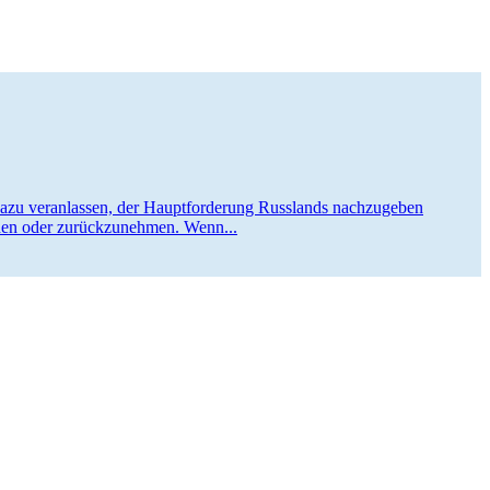
 ver­an­las­sen, der Haupt­for­de­rung Russ­lands nach­zu­ge­ben
hen oder zurück­zu­neh­men. Wenn...