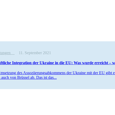
altungen
11. September 2021
ft­li­che Inte­gra­tion der Ukraine in die EU: Was wurde erreicht – 
mset­zung des Asso­zi­ie­rungs­ab­kom­mens der Ukraine mit der EU gibt e
 auch von Brüssel ab. Das ist das...