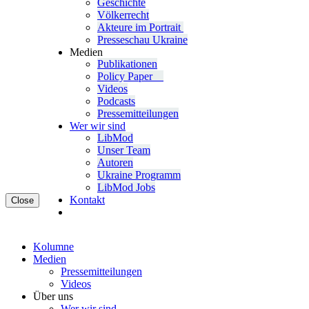
Geschichte
Völ­ker­recht
Akteure im Portrait
Pres­se­schau Ukraine
Medien
Publi­ka­tio­nen
Policy Paper
Videos
Pod­casts
Pres­se­mit­tei­lun­gen
Wer wir sind
LibMod
Unser Team
Autoren
Ukraine Pro­gramm
LibMod Jobs
Kontakt
Close
Kolumne
Medien
Pres­se­mit­tei­lun­gen
Videos
Über uns
Wer wir sind