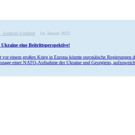
e
Andreas Umland
14. Januar 2022
 Ukraine eine Beitrittsperspektive!
 vor einem großen Krieg in Europa könnte euro­päi­sche Regie­run­gen dazu
usage einer NATO-Auf­­­nahme der Ukraine und Geor­gi­ens, auf­zu­wei­c