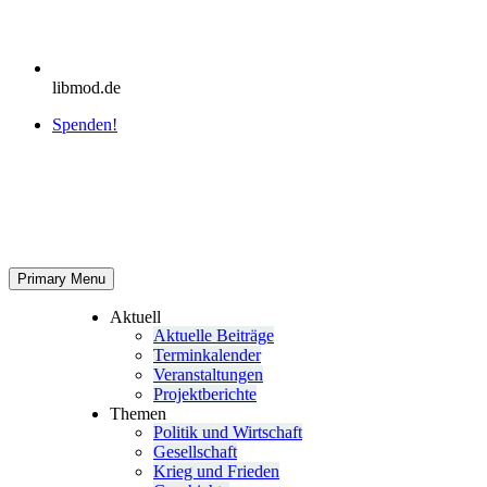
libmod.de
Spenden!
Primary Menu
Aktuell
Aktu­elle Beiträge
Ter­min­ka­len­der
Ver­an­stal­tun­gen
Pro­jekt­be­richte
Themen
Politik und Wirtschaft
Gesell­schaft
Krieg und Frieden