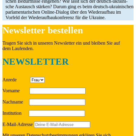
schen Bedürf­nisse ein­ge­hen? Wie lässt sich der deutsch-ukrai­­ni­­
sche Aus­tausch stärken? Darum ging es beim deutsch-ukrai­­ni­­schen
par­la­men­ta­ri­schen Online-Dialog über den Wie­der­auf­bau im
Vorfeld der Wie­der­auf­bau­kon­fe­renz für die Ukraine.
News­let­ter bestellen
Tragen Sie sich in unseren News­let­ter ein und bleiben Sie auf
dem Laufenden.
NEWSLETTER
Anrede
Vorname
Nach­name
Insti­tu­tion
E‑Mail-Adresse
Mit unseren
Daten­schutz­be­stim­mun­gen
erklä­ren Sie sich