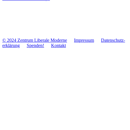
© 2024 Zentrum Libe­rale Moderne
Impres­sum
Daten­schutz­
er­klä­rung
Spenden!
Kontakt