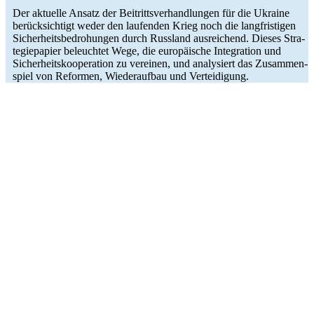
Der aktu­elle Ansatz der Bei­tritts­ver­hand­lun­gen für die Ukraine
berück­sich­tigt weder den lau­fen­den Krieg noch die lang­fris­ti­gen
Sicher­heits­be­dro­hun­gen durch Russ­land aus­rei­chend. Dieses Stra­
te­gie­pa­pier beleuch­tet Wege, die euro­päi­sche Inte­gra­tion und
Sicher­heits­ko­ope­ra­tion zu ver­ei­nen, und ana­ly­siert das Zusam­men­
spiel von Refor­men, Wie­der­auf­bau und Verteidigung.