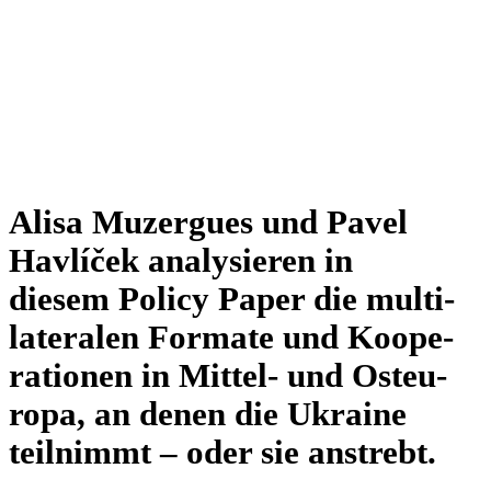
Alisa Muz­ergues und Pavel
Hav­lí­ček ana­ly­sie­ren in
diesem Policy Paper die mul­ti­
la­te­ra­len Formate und Koope­
ra­tio­nen in Mittel- und Ost­eu­
ropa, an denen die Ukraine
teil­nimmt – oder sie anstrebt.