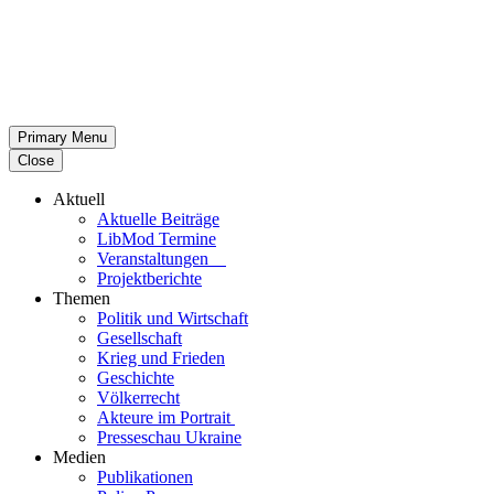
Primary Menu
Close
Aktuell
Aktu­elle Beiträge
LibMod Termine
Ver­an­stal­tun­gen
Pro­jekt­be­richte
Themen
Politik und Wirtschaft
Gesell­schaft
Krieg und Frieden
Geschichte
Völ­ker­recht
Akteure im Portrait
Pres­se­schau Ukraine
Medien
Publi­ka­tio­nen