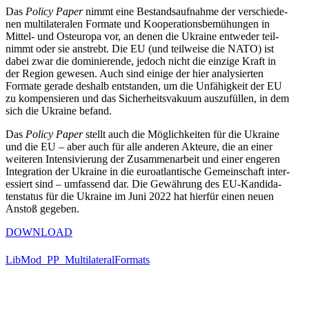
Das
Policy
Paper
nimmt eine Bestands­auf­nahme der ver­schie­de­
nen mul­ti­la­te­ra­len Formate und Koope­ra­ti­ons­be­mü­hun­gen in
Mittel- und Ost­eu­ropa vor, an denen die Ukraine ent­we­der teil­
nimmt oder sie anstrebt. Die EU (und teil­weise die NATO) ist
dabei zwar die domi­nie­rende, jedoch nicht die einzige Kraft in
der Region gewesen. Auch sind einige der hier ana­ly­sier­ten
Formate gerade deshalb ent­stan­den, um die Unfä­hig­keit der EU
zu kom­pen­sie­ren und das Sicher­heits­va­kuum aus­zu­fül­len, in dem
sich die Ukraine befand.
Das
Policy Paper
stellt auch die Mög­lich­kei­ten für die Ukraine
und die EU – aber auch für alle anderen Akteure, die an einer
wei­te­ren Inten­si­vie­rung der Zusam­men­ar­beit und einer engeren
Inte­gra­tion der Ukraine in die euroat­lan­ti­sche Gemein­schaft inter­
es­siert sind – umfas­send dar. Die Gewäh­rung des EU-Kan­di­da­
ten­sta­tus für die Ukraine im Juni 2022 hat hierfür einen neuen
Anstoß gegeben.
DOWNLOAD
LibMod_​PP_​MultilateralFormats