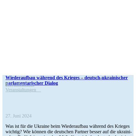
Wie­der­auf­bau während des Krieges – deutsch-ukrai­­ni­­scher
par­la­men­ta­ri­scher Dialog
Pro­jekt­be­richte
Ver­an­stal­tun­gen
27. Juni 2024
Was ist für die Ukraine beim Wie­der­auf­bau während des Krieges
wichtig? Wie können die deut­schen Partner besser auf die ukrai­ni­