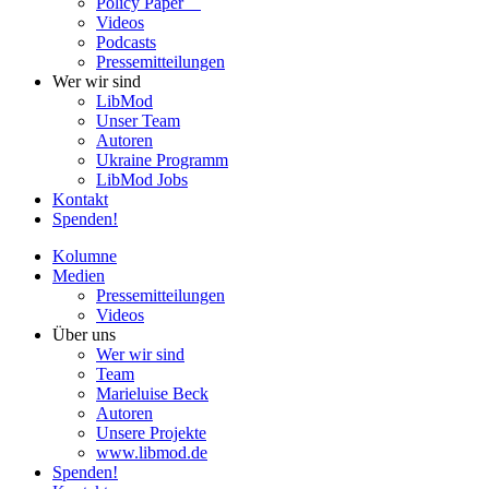
Policy Paper
Videos
Pod­casts
Pres­se­mit­tei­lun­gen
Wer wir sind
LibMod
Unser Team
Autoren
Ukraine Pro­gramm
LibMod Jobs
Kontakt
Spenden!
Kolumne
Medien
Pres­se­mit­tei­lun­gen
Videos
Über uns
Wer wir sind
Team
Marie­luise Beck
Autoren
Unsere Pro­jekte
www.libmod.de
Spenden!