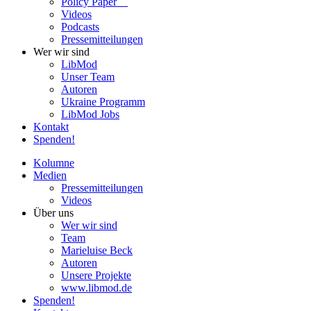
Policy Paper
Videos
Pod­casts
Pres­se­mit­tei­lun­gen
Wer wir sind
LibMod
Unser Team
Autoren
Ukraine Pro­gramm
LibMod Jobs
Kontakt
Spenden!
Kolumne
Medien
Pres­se­mit­tei­lun­gen
Videos
Über uns
Wer wir sind
Team
Marie­luise Beck
Autoren
Unsere Pro­jekte
www.libmod.de
Spenden!