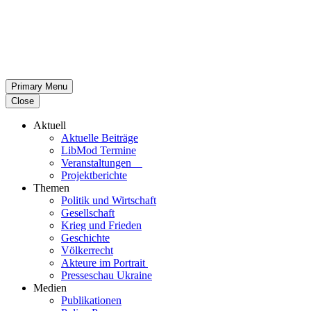
Primary Menu
Close
Aktuell
Aktu­elle Beiträge
LibMod Termine
Ver­an­stal­tun­gen
Pro­jekt­be­richte
Themen
Politik und Wirtschaft
Gesell­schaft
Krieg und Frieden
Geschichte
Völ­ker­recht
Akteure im Portrait
Pres­se­schau Ukraine
Medien
Publi­ka­tio­nen