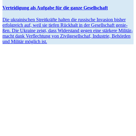
Ver­tei­di­gung als Aufgabe für die ganze Gesellschaft
Die ukrai­ni­schen Streit­kräfte halten die rus­si­sche Inva­sion bisher
erfolg­reich auf, weil sie tiefen Rück­halt in der Gesell­schaft genie­
ßen. Die Ukraine zeigt, dass Wider­stand gegen eine stär­kere Mili­tär­
macht dank Ver­flech­tung von Zivil­ge­sell­schaf, Indus­trie, Behör­den
und Militär möglich ist.