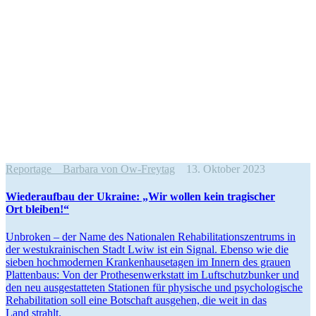
Reportage
Barbara von Ow-Freytag
13. Oktober 2023
Wie­der­auf­bau der Ukraine: „Wir wollen kein tra­gi­scher
Ort bleiben!“
Unbro­ken – der Name des Natio­na­len Reha­bi­li­ta­ti­ons­zen­trums in
der west­ukrai­ni­schen Stadt Lwiw ist ein Signal. Ebenso wie die
sieben hoch­mo­der­nen Kran­ken­hau­se­ta­gen im Innern des grauen
Plat­ten­baus: Von der Pro­the­sen­werk­statt im Luft­schutz­bun­ker und
den neu aus­ge­stat­te­ten Sta­tio­nen für phy­si­sche und psy­cho­lo­gi­sche
Reha­bi­li­ta­tion soll eine Bot­schaft aus­ge­hen, die weit in das
Land strahlt.