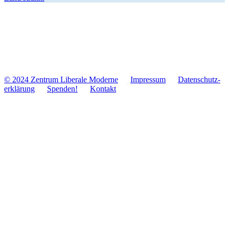
© 2024 Zentrum Libe­rale Moderne
Impres­sum
Daten­schutz­
er­klä­rung
Spenden!
Kontakt