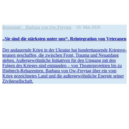
Reportage
Barbara von Ow-Freytag
19. Mai 2026
„Sie sind die stärks­ten unter uns“. Reinte­gra­tion von Veteranen
Der andau­ernde Krieg in der Ukraine hat hun­dert­tau­sende Kriegs­ve­
te­ra­nen geschaf­fen, die zwi­schen Front, Trauma und Neu­an­fang
stehen. Außer­ge­wöhn­li­che Initia­ti­ven für den Umgang mit den
Folgen des Krieges sind ent­stan­den – von Thea­ter­pro­jek­ten bis zu
High­tech-Reha­zen­tren. Barbara von Ow-Freytag über ein vom
Krieg gezeich­ne­tes Land und die außer­ge­wöhn­li­che Energie seiner
Zivilgesellschaft.