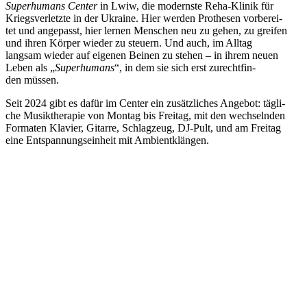
Super­hu­mans Center
in Lwiw, die modernste Reha-Klinik für
Kriegs­ver­letzte in der Ukraine. Hier werden Pro­the­sen vor­be­rei­
tet und ange­passt, hier lernen Men­schen neu zu gehen, zu greifen
und ihren Körper wieder zu steuern. Und auch, im Alltag
langsam wieder auf eigenen Beinen zu stehen – in ihrem neuen
Leben als „
Super­hu­mans
“, in dem sie sich erst zurecht­fin­
den müssen.
Seit 2024 gibt es dafür im Center ein zusätz­li­ches Angebot: täg­li­
che Musik­the­ra­pie von Montag bis Freitag, mit den wech­seln­den
For­ma­ten Klavier, Gitarre, Schlag­zeug, DJ-Pult, und am Freitag
eine Ent­span­nungs­ein­heit mit Ambientklängen.