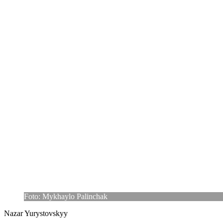
Foto: Mykhaylo Palinchak
Nazar Yurys­tovs­kyy