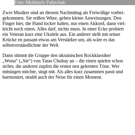
Foto: Mykhaylo Palinchak
Zwei Musiker sind an diesem Nach­mit­tag als Frei­wil­lige vor­bei­
ge­kom­men. Sie reißen Witze, geben kleine Anwei­sun­gen. Den
Finger hier, die Hand locker halten, nur einen Akkord, dann viel­
leicht noch einen. Alles darf, nichts muss. In einer Ecke pro­biert
ein Veteran kurz eine Ukulele aus. Ein anderer stellt mit seiner
Krücke en passant etwas am Ver­stär­ker um, als wäre es das
selbst­ver­ständ­lichste der Welt.
Dann stimmt die Gruppe den ukrai­ni­schen Rock­klas­si­ker
„Wona“ („Sie“) von Taras Chubay an – die einen spielen schon
sicher, die anderen zupfen die ersten neu gelern­ten Töne. Wer
mit­sin­gen möchte, singt mit. Als alles kurz zusam­men passt und
har­mo­niert, strahlt auch der Neue für einen Moment.