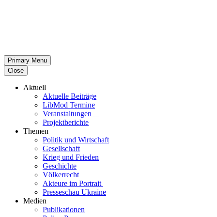
Primary Menu
Close
Aktuell
Aktu­elle Beiträge
LibMod Termine
Ver­an­stal­tun­gen
Pro­jekt­be­richte
Themen
Politik und Wirtschaft
Gesell­schaft
Krieg und Frieden
Geschichte
Völ­ker­recht
Akteure im Portrait
Pres­se­schau Ukraine
Medien
Publi­ka­tio­nen