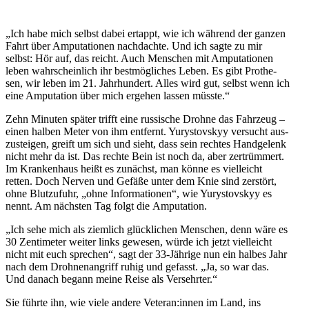
„Ich habe mich selbst dabei ertappt, wie ich während der ganzen
Fahrt über Ampu­ta­tio­nen nach­dachte. Und ich sagte zu mir
selbst: Hör auf, das reicht. Auch Men­schen mit Ampu­ta­tio­nen
leben wahr­schein­lich ihr best­mög­li­ches Leben. Es gibt Pro­the­
sen, wir leben im 21. Jahr­hun­dert. Alles wird gut, selbst wenn ich
eine Ampu­ta­tion über mich ergehen lassen müsste.“
Zehn Minuten später trifft eine rus­si­sche Drohne das Fahr­zeug –
einen halben Meter von ihm ent­fernt. Yurys­tovs­kyy ver­sucht aus­
zu­stei­gen, greift um sich und sieht, dass sein rechtes Hand­ge­lenk
nicht mehr da ist. Das rechte Bein ist noch da, aber zer­trüm­mert.
Im Kran­ken­haus heißt es zunächst, man könne es viel­leicht
retten. Doch Nerven und Gefäße unter dem Knie sind zer­stört,
ohne Blut­zu­fuhr, „ohne Infor­ma­tio­nen“, wie Yurys­tovs­kyy es
nennt. Am nächs­ten Tag folgt die Amputation.
„Ich sehe mich als ziem­lich glück­li­chen Men­schen, denn wäre es
30 Zen­ti­me­ter weiter links gewesen, würde ich jetzt viel­leicht
nicht mit euch spre­chen“, sagt der 33-Jährige nun ein halbes Jahr
nach dem Droh­nen­an­griff ruhig und gefasst. „Ja, so war das.
Und danach begann meine Reise als Versehrter.“
Sie führte ihn, wie viele andere Veteran:innen im Land, ins