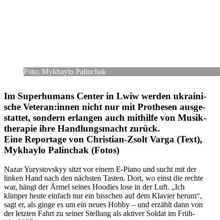
Foto: Mykhaylo Palinchak
Im Super­hu­mans Center in Lwiw werden ukrai­ni­
sche Veteran:innen nicht nur mit Pro­the­sen aus­ge­
stat­tet, sondern erlan­gen auch mit­hilfe von Musik­
the­ra­pie ihre Hand­lungs­macht zurück.
Eine Repor­tage von Chris­tian-Zsolt Varga (Text),
Mykhaylo Palin­chak (Fotos)
Nazar Yurys­tovs­kyy sitzt vor einem E‑Piano und sucht mit der
linken Hand nach den nächs­ten Tasten. Dort, wo einst die rechte
war, hängt der Ärmel seines Hoodies lose in der Luft. „Ich
klimper heute einfach nur ein biss­chen auf dem Klavier herum“,
sagt er, als ginge es um ein neues Hobby – und erzählt dann von
der letzten Fahrt zu seiner Stel­lung als aktiver Soldat im Früh­