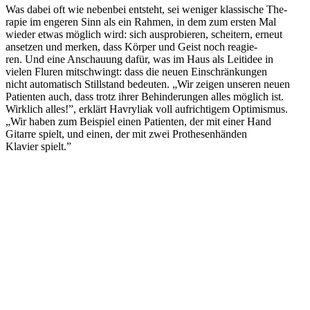
Was dabei oft wie neben­bei ent­steht, sei weniger klas­si­sche The­
ra­pie im engeren Sinn als ein Rahmen, in dem zum ersten Mal
wieder etwas möglich wird: sich aus­pro­bie­ren, schei­tern, erneut
anset­zen und merken, dass Körper und Geist noch reagie­
ren. Und eine Anschau­ung dafür, was im Haus als Leit­idee in
vielen Fluren mit­schwingt: dass die neuen Ein­schrän­kun­gen
nicht auto­ma­tisch Still­stand bedeu­ten. „Wir zeigen unseren neuen
Pati­en­ten auch, dass trotz ihrer Behin­de­run­gen alles möglich ist.
Wirk­lich alles!”, erklärt Havry­liak voll auf­rich­ti­gem Opti­mis­mus.
„Wir haben zum Bei­spiel einen Pati­en­ten, der mit einer Hand
Gitarre spielt, und einen, der mit zwei Pro­the­sen­hän­den
Klavier spielt.”