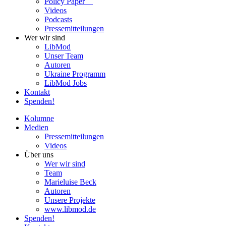
Policy Paper
Videos
Pod­casts
Pres­se­mit­tei­lun­gen
Wer wir sind
LibMod
Unser Team
Autoren
Ukraine Pro­gramm
LibMod Jobs
Kontakt
Spenden!
Kolumne
Medien
Pres­se­mit­tei­lun­gen
Videos
Über uns
Wer wir sind
Team
Marie­luise Beck
Autoren
Unsere Pro­jekte
www.libmod.de
Spenden!