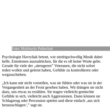
Foto: Mykhaylo Palinchak
Psy­cho­lo­gin Havry­liak betont, wie nied­rig­schwel­lig Musik dabei
helfe, Emo­tio­nen aus­zu­drü­cken, für die es oft keine Worte gebe.
Gerade für viele der „stren­ge­ren” Vete­ra­nen, die nicht sofort
reden wollen und gelernt haben, Gefühle zu kon­trol­lie­ren oder
wegzuschieben.
„Ich kann mir nicht vor­stel­len, was sie fühlen oder was sie in der
Ver­gan­gen­heit an der Front gesehen haben. Wir drängen sie nicht
dazu, uns etwas zu erzäh­len. Sie tragen viel­leicht gemischte
Gefühle in sich, viel­leicht auch Aggres­sio­nen. Dann können sie
Schlag­zeug oder Per­cus­sion spielen und diese einfach ‚aus sich
her­aus­schla­gen‘,” sagt sie.