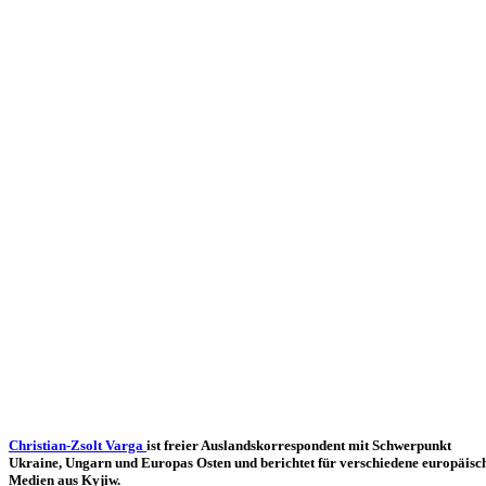
Chris­tian-Zsolt Varga
ist freier Aus­lands­kor­re­spon­dent mit Schwer­punkt
Ukraine, Ungarn und Europas Osten und berich­tet für ver­schie­dene euro­päi­sc
Medien aus Kyjiw.