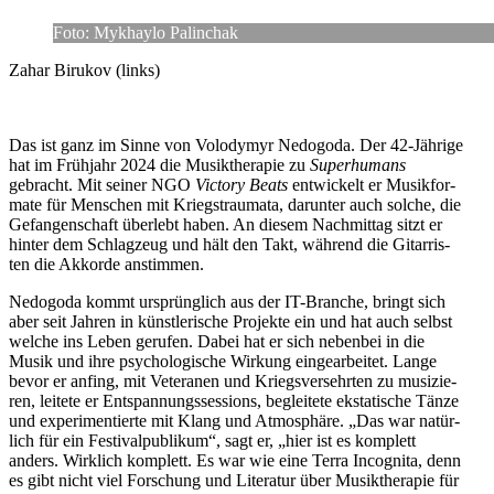
Foto: Mykhaylo Palinchak
Zahar Birukov (links)
Das ist ganz im Sinne von Volo­dymyr Nedo­goda. Der 42-Jährige
hat im Früh­jahr 2024 die Musik­the­ra­pie zu
Super­hu­mans
gebracht. Mit seiner NGO
Victory Beats
ent­wi­ckelt er Musik­for­
mate für Men­schen mit Kriegs­trau­mata, dar­un­ter auch solche, die
Gefan­gen­schaft über­lebt haben. An diesem Nach­mit­tag sitzt er
hinter dem Schlag­zeug und hält den Takt, während die Gitar­ris­
ten die Akkorde anstimmen.
Nedo­goda kommt ursprüng­lich aus der IT-Branche, bringt sich
aber seit Jahren in künst­le­ri­sche Pro­jekte ein und hat auch selbst
welche ins Leben gerufen. Dabei hat er sich neben­bei in die
Musik und ihre psy­cho­lo­gi­sche Wirkung ein­ge­ar­bei­tet. Lange
bevor er anfing, mit Vete­ra­nen und Kriegs­ver­sehr­ten zu musi­zie­
ren, leitete er Ent­span­nungs­ses­si­ons, beglei­tete eksta­ti­sche Tänze
und expe­ri­men­tierte mit Klang und Atmo­sphäre. „Das war natür­
lich für ein Fes­ti­val­pu­bli­kum“, sagt er, „hier ist es kom­plett
anders. Wirk­lich kom­plett. Es war wie eine Terra Inco­gnita, denn
es gibt nicht viel For­schung und Lite­ra­tur über Musik­the­ra­pie für