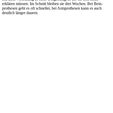
erklä­ren müssen. Im Schnitt bleiben sie drei Wochen. Bei Bein­
pro­the­sen geht es oft schnel­ler, bei Arm­pro­the­sen kann es auch
deut­lich länger dauern.