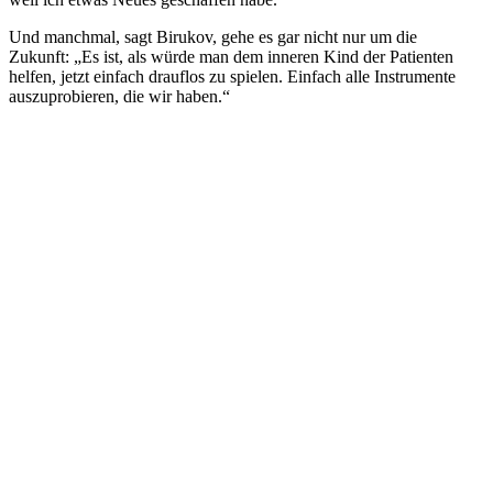
Und manch­mal, sagt Birukov, gehe es gar nicht nur um die
Zukunft: „Es ist, als würde man dem inneren Kind der Pati­en­ten
helfen, jetzt einfach drauf­los zu spielen. Einfach alle Instru­mente
aus­zu­pro­bie­ren, die wir haben.“