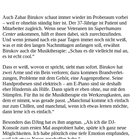
Auch Zahar Birukov schaut immer wieder im Pro­be­raum vorbei
– weil er ohnehin ständig hier ist. Der 37-Jährige ist Patient und
Mit­ar­bei­ter zugleich. Wenn neue Vete­ra­nen im
Super­hu­mans
Center
ankom­men, hilft er ihnen dabei, sich zurecht­zu­fin­den.
Und wenn jemand nach ein paar Tagen immer noch nicht weiß,
was er mit den langen Nach­mit­ta­gen anfan­gen soll, erwähnt
Birukov auch die Musik­the­ra­pie: „Schau es dir viel­leicht mal an,
es ist echt cool.“
Dass er weiß, wovon er spricht, sieht man sofort. Birukov hat
zwei Arme und ein Bein ver­lo­ren; dazu kommen Brand­ver­let­
zun­gen, Pro­bleme mit dem Gehör, eine Augen­pro­these. Seine
Hand­pro­the­sen sind elek­trisch – am E‑Piano sind sie deshalb
eher Hin­der­nis als Hilfe. Dann spielt er eben ohne, nur mit den
Stümp­fen. Für ihn ist die Musik­the­ra­pie ein Werk­zeug­kas­ten, aus
dem er nimmt, was gerade passt. „Manch­mal komme ich einfach
nur zum Chillen, und manch­mal, wenn ich etwas lernen möchte,
dann lerne ich es einfach.“
Beson­ders das DJing hat es ihm angetan. „Als ich die DJ-
Konsole zum ersten Mal aus­pro­biert habe, spürte ich ganz neue
Mög­lich­kei­ten. Ich habe plötz­lich eine tiefe Emotion emp­fun­den,
weil ich etwas Neues geschaf­fen habe.“