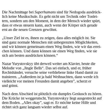
Die Nach­mit­tage bei
Super­hu­mans
sind für Nedo­goda aus­drück­
lich keine Musik­schule. Es geht nicht um Technik oder Ton­lei­
tern, sondern um den Moment, in dem der Mensch wieder spürt,
dass er etwas steuern kann, auch wenn der Körper sich gerade
erst an die neuen Grenzen gewöhnt.
„Unser Ziel ist es, ihnen zu zeigen, dass alles möglich ist. Sie
sind ganz normale Men­schen mit unbe­grenz­ten Mög­lich­kei­ten,
und wir können gemein­sam einen Weg finden, wie wir das errei­
chen können. Und dann können sie einen Weg finden, wie sie
sich am besten aus­drü­cken können.“
Nazar Yurys­tovs­kyy übt derweil weiter am Klavier, heute die
Melodie von „Jingle Bells“. Das sei einfach, und er, früher
Rechts­hän­der, ver­su­che seine ver­blie­bene linke Hand damit zu
trai­nie­ren. „Außer­dem ist ja bald Weih­nach­ten, dann werde ich
viel­leicht vor meinen Freun­den damit angeben”, scherzt er
und grinst.
Nach dem Abschied ist plötz­lich ein dumpfes Geräusch zu hören.
Die Krücke ist weg­ge­rutscht, Yurys­tovs­kyy liegt aus­ge­streckt auf
dem Boden. „Alles okay”, sagt er. Er möchte keine Hilfe und
richtet sich ganz langsam wieder selbst auf.