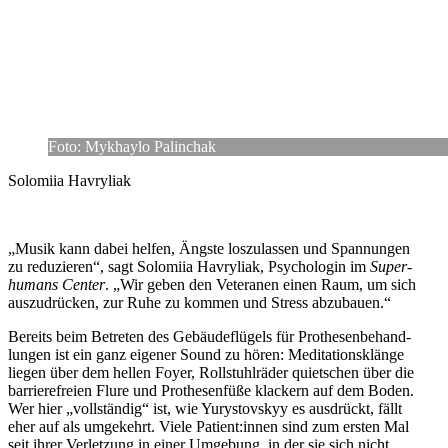
Foto: Mykhaylo Palinchak
Solo­miia Havryliak
„Musik kann dabei helfen, Ängste los­zu­las­sen und Span­nun­gen
zu redu­zie­ren“, sagt Solo­miia Havry­liak, Psy­cho­lo­gin im
Super­
hu­mans Center
. „Wir geben den Vete­ra­nen einen Raum, um sich
aus­zu­drü­cken, zur Ruhe zu kommen und Stress abzubauen.“
Bereits beim Betre­ten des Gebäu­de­flü­gels für Pro­the­sen­be­hand­
lun­gen ist ein ganz eigener Sound zu hören: Medi­ta­ti­ons­klänge
liegen über dem hellen Foyer, Roll­stuhl­rä­der quiet­schen über die
bar­rie­re­freien Flure und Pro­the­sen­füße kla­ckern auf dem Boden.
Wer hier „voll­stän­dig“ ist, wie Yurys­tovs­kyy es aus­drückt, fällt
eher auf als umge­kehrt. Viele Patient:innen sind zum ersten Mal
seit ihrer Ver­let­zung in einer Umge­bung, in der sie sich nicht