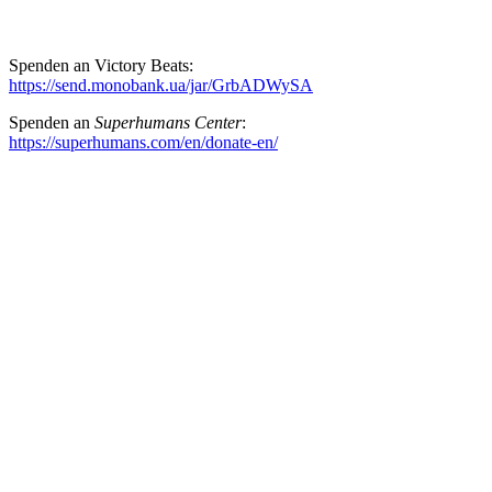
Spenden an Victory Beats:
https://send.monobank.ua/jar/GrbADWySA
Spenden an
Super­hu­mans Center
:
https://superhumans.com/en/donate-en/