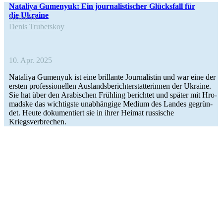
Nata­liya Gume­nyuk: Ein jour­na­lis­ti­scher Glücks­fall für
die Ukraine
Kolumne
Denis Tru­bets­koy
10. Apr. 2025
Nata­liya Gume­nyuk ist eine bril­lante Jour­na­lis­tin und war eine der
ersten pro­fes­sio­nel­len Aus­lands­be­richt­erstat­te­rin­nen der Ukraine.
Sie hat über den Ara­bi­schen Früh­ling berich­tet und später mit Hro­
madske das wich­tigste unab­hän­gige Medium des Landes gegrün­
det. Heute doku­men­tiert sie in ihrer Heimat rus­si­sche
Kriegsverbrechen.