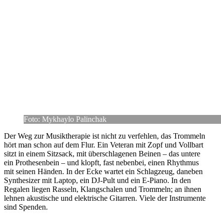
Foto: Mykhaylo Palinchak
Der Weg zur Musik­the­ra­pie ist nicht zu ver­feh­len, das Trom­meln
hört man schon auf dem Flur. Ein Veteran mit Zopf und Voll­bart
sitzt in einem Sitz­sack, mit über­schla­ge­nen Beinen – das untere
ein Pro­the­sen­bein – und klopft, fast neben­bei, einen Rhyth­mus
mit seinen Händen. In der Ecke wartet ein Schlag­zeug, daneben
Syn­the­si­zer mit Laptop, ein DJ-Pult und ein E‑Piano. In den
Regalen liegen Rasseln, Klang­scha­len und Trom­meln; an ihnen
lehnen akus­ti­sche und elek­tri­sche Gitar­ren. Viele der Instru­mente
sind Spenden.