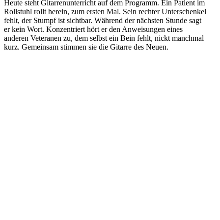
Heute steht Gitar­ren­un­ter­richt auf dem Pro­gramm. Ein Patient im
Roll­stuhl rollt herein, zum ersten Mal. Sein rechter Unter­schen­kel
fehlt, der Stumpf ist sicht­bar. Während der nächs­ten Stunde sagt
er kein Wort. Kon­zen­triert hört er den Anwei­sun­gen eines
anderen Vete­ra­nen zu, dem selbst ein Bein fehlt, nickt manch­mal
kurz. Gemein­sam stimmen sie die Gitarre des Neuen.