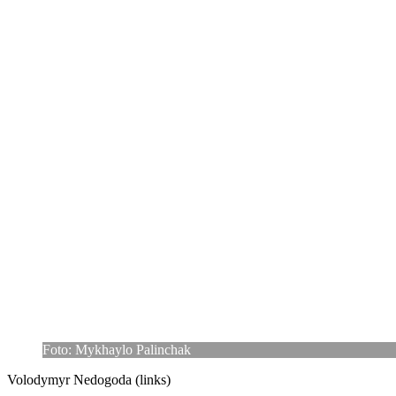
Foto: Mykhaylo Palinchak
Volo­dymyr Nedo­goda (links)