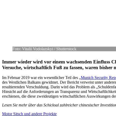
Foto: Vitalii Vodo­laz­skyi /​ Shut­ter­stock
Immer wieder wird vor einem wach­sen­den Ein­fluss Chin
Ver­su­che, wirt­schaft­lich Fuß zu fassen, waren bisher 
Im Februar 2019 war ein wesent­li­cher Teil des „
Munich Secu­rity Rep
des West­li­chen Balkans gewid­met. Der Bericht ver­weist unter anderem a
resul­tie­ren­den Ver­schul­dung. Darin wird das Problem als „Schul­den­fal­
Hin­sicht auf die Anfor­de­run­gen an Trans­pa­renz und Wirt­schaft­lic
erschie­nen, die diese zwei­deu­ti­gen wirt­schaft­li­chen Aus­wir­kun­ge
Lesen Sie mehr über das Schick­sal zahl­rei­cher chi­ne­si­scher Inves­ti­ti­
Motor Sitsch und andere Projekte