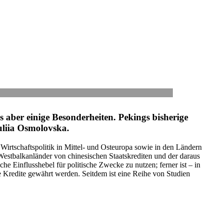
ber einige Beson­der­hei­ten. Pekings bis­he­rige
 Iuliia Osmolovska.
 Wirt­schafts­po­li­tik in Mittel- und Ost­eu­ropa sowie in den Ländern
bal­kan­län­der von chi­ne­si­schen Staats­kre­di­ten und der daraus
che Ein­fluss­he­bel für poli­ti­sche Zwecke zu nutzen; ferner ist – in
olche Kredite gewährt werden. Seitdem ist eine Reihe von Studien