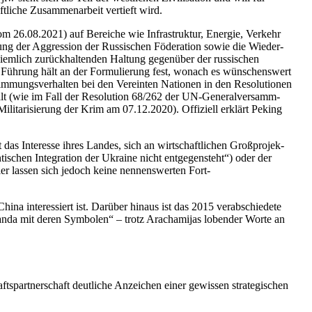
t­li­che Zusam­men­ar­beit ver­tieft wird.
 vom 26.08.2021) auf Berei­che wie Infra­struk­tur, Energie, Verkehr
­fung der Aggres­sion der Rus­si­schen Föde­ra­tion sowie die Wie­der­
 ziem­lich zurück­hal­ten­den Haltung gegen­über der rus­si­schen
che Führung hält an der For­mu­lie­rung fest, wonach es wün­schens­wert
­mungs­ver­hal­ten bei den Ver­ein­ten Natio­nen in den Reso­lu­tio­nen
lt (wie im Fall der Reso­lu­tion 68/​262 der UN-Gene­ral­ver­samm­
li­ta­ri­sie­rung der Krim am 07.12.2020). Offi­zi­ell erklärt Peking
das Inter­esse ihres Landes, sich an wirt­schaft­li­chen Groß­pro­jek­
i­schen Inte­gra­tion der Ukraine nicht ent­ge­gen­steht“) oder der
ier lassen sich jedoch keine nen­nens­wer­ten Fort­
China inter­es­siert ist. Darüber hinaus ist das 2015 ver­ab­schie­dete
pa­ganda mit deren Sym­bo­len“ – trotz Aracha­mi­jas loben­der Worte an
art­ner­schaft deut­li­che Anzei­chen einer gewis­sen stra­te­gi­schen