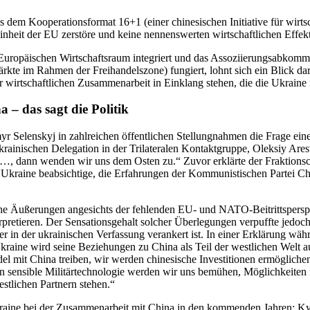
em Koope­ra­ti­ons­for­mat 16+1 (einer chi­ne­si­schen Initia­tive für wirt­
inheit der EU zer­störe und keine nen­nens­wer­ten wirt­schaft­li­chen Effekt
Euro­päi­schen Wirt­schafts­raum inte­griert und das Asso­zi­ie­rungs­ab­kom
ärkte im Rahmen der Frei­han­dels­zone) fun­giert, lohnt sich ein Blick d
t­schaft­li­chen Zusam­men­ar­beit in Ein­klang stehen, die die Ukraine m
na – das sagt die Politik
en­skyj in zahl­rei­chen öffent­li­chen Stel­lung­nah­men die Frage einer m
­ni­schen Dele­ga­tion in der Tri­la­te­ra­len Kon­takt­gruppe, Oleksiy Are
ill …, dann wenden wir uns dem Osten zu.“ Zuvor erklärte der Frak­ti­ons
 Ukraine beab­sich­tige, die Erfah­run­gen der Kom­mu­nis­ti­schen Partei 
he Äuße­run­gen ange­sichts der feh­len­den EU- und NATO-Bei­tritts­per­spek
re­tie­ren. Der Sen­sa­ti­ons­ge­halt solcher Über­le­gun­gen ver­puffte jedoch
, der in der ukrai­ni­schen Ver­fas­sung ver­an­kert ist. In einer Erklä­r
kraine wird seine Bezie­hun­gen zu China als Teil der west­li­chen Welt auf
del mit China treiben, wir werden chi­ne­si­sche Inves­ti­tio­nen ermög­li­c
 in sen­si­ble Mili­tär­tech­no­lo­gie werden wir uns bemühen, Mög­lich­kei­t
st­li­chen Part­nern stehen.“
ine bei der Zusam­men­ar­beit mit China in den kom­men­den Jahren: Kyjiw s