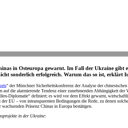
as in Ost­eu­ropa gewarnt. Im Fall der Ukraine gibt es a
nicht son­der­lich erfolg­reich. Warum das so ist, erklärt
orts
“ der Münch­ner Sicher­heits­kon­fe­renz der Analyse der chi­ne­si­schen
uf die alar­mie­rende Tendenz einer zuneh­men­den Abhän­gig­keit der West­
len-Diplo­ma­tie“ defi­niert; es wird vor dem Effekt gewarnt, wirt­schaft­li­
h­keit der EU – von intrans­pa­ren­ten Bedin­gun­gen die Rede, zu denen s
n der wach­sen­den Präsenz Chinas in Europa bestätigen.
ons­pro­jekte in der Ukraine: