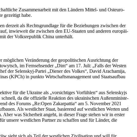
schaft­li­che Zusam­men­ar­beit mit den Ländern Mittel- und Ost­eu­ro­
e gezei­tigt habe.
­men derzeit als Rechts­grund­lage für die Bezie­hun­gen zwi­schen der
arauf, inwie­weit die zwi­schen den EU-Staaten und anderen euro­päi­
it der Volks­re­pu­blik China unterhält.
ög­li­chen Ver­än­de­rung der geo­po­li­ti­schen Aus­rich­tung der
s­to­wytsch, im Fern­seh­sen­der „Dim“ am 17. Juli: „Falls der Westen
­chef der Selen­skyj-Partei „Diener des Volkes“, David Aracha­mija,
Chinas (KPCh) in punkto Wirt­schafts­ma­nage­ment und Staats­auf­bau
­tive für die Ukraine als „vor­sich­ti­ges Vor­füh­len“ aus Selen­skyjs
 schnell, da die offi­zi­elle Reak­tion des ukrai­ni­schen Außen­mi­nis­te­
ung während des Forums „Re:Open Zakar­pat­tia“ am 5. Novem­ber 2021
­bauen. Als west­li­cher Staat, basie­rend auf west­li­chen Werten und
hen. Aber was Sicher­heit angeht, in dieser Frage stehen wir in erster
en für unsere west­li­chen Partner zu schaf­fen und für Länder, die
ieht sich als Teil der west­li­chen Zivi­li­sa­tion und will für