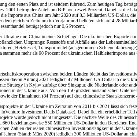
ng den ersten Platz und ist seitdem führend. Zum heu­ti­gen Tag beträgt 
es. 2001 betrug der Anteil am BIP noch zwei Prozent. Dabei ist die Ukraine
die Importe aus China um Jahr 2020 auf 8,3 Mil­li­ar­den US-Dollar, die 
 dem glei­chen Zeit­raum im Vorjahr und belie­fen sich auf 4,28 Mil­li­a
Gesamt­han­del beträgt jedoch nur 0,6 Prozent.
en der Ukraine und China in einer Schief­lage. Die ukrai­ni­schen Exporte
nz­li­chen Ursprungs; Rest­stoffe und Abfälle aus der Lebens­mit­tel­in­dus­t
ak­to­ren, Heiz­kes­sel, Trans­port­mit­tel (aus­ge­nom­men Schie­nen­fahr­ze
 etwa stammen mehr als 90 Prozent der ukrai­ni­schen Halb­lei­ter­im­porte aus
afts­ko­ope­ra­tion zwi­schen beiden Länden bleibt das Inves­ti­ti­ons­ni­ve
, flossen davon Anfang 2021 ledig­lich 47 Mil­lio­nen US-Dollar in die U
o­mic Stra­tegy in Kyjiw zufolge über Sin­ga­pur, die Nie­der­lande oder an
ti­tio­nen in der Ukraine aus. Von den 150 größten aus­län­di­schen Unter­neh
ent) sowie der Ein­nah­men (84 Prozent) auf drei chi­ne­si­sche Staats­k
s­pro­jekte in der Ukraine im Zeit­raum von 2011 bis 2021 lässt sich fest­s
e: InVen­ture Invest­ment Deals Data­base). Dabei fiel ein erheb­li­cher Tei
o­jekte wurde jedoch nicht umge­setzt. Die nächste Welle des chi­ne­si­schen
1.660 bezie­hungs­weise 550 Mil­lio­nen US-Dollar in den Berei­chen Ener
li­chen Zahlen der realen chi­ne­si­schen Inves­ti­ti­ons­tä­tig­keit in der 
 Jahren (Stand: März 2020) ledig­lich 300 Mil­lio­nen US-Dollar an chi­ne­si