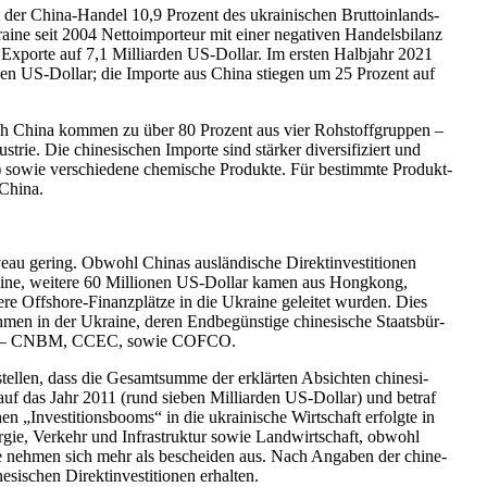
der China-Handel 10,9 Prozent des ukrai­ni­schen Brut­to­in­lands­
 seit 2004 Net­to­im­por­teur mit einer nega­ti­ven Han­dels­bi­lanz
Exporte auf 7,1 Mil­li­ar­den US-Dollar. Im ersten Halb­jahr 2021
r­den US-Dollar; die Importe aus China stiegen um 25 Prozent auf
 nach China kommen zu über 80 Prozent aus vier Roh­stoff­grup­pen –
rie. Die chi­ne­si­schen Importe sind stärker diver­si­fi­ziert und
uge) sowie ver­schie­dene che­mi­sche Pro­dukte. Für bestimmte Pro­dukt­
 China.
au gering. Obwohl Chinas aus­län­di­sche Direkt­in­ves­ti­tio­nen
kraine, weitere 60 Mil­lio­nen US-Dollar kamen aus Hong­kong,
dere Off­shore-Finanz­plätze in die Ukraine gelei­tet wurden. Dies
­men in der Ukraine, deren End­be­güns­tige chi­ne­si­sche Staats­bür­
on­zerne – CNBM, CCEC, sowie COFCO.
tel­len, dass die Gesamt­summe der erklär­ten Absich­ten chi­ne­si­
l auf das Jahr 2011 (rund sieben Mil­li­ar­den US-Dollar) und betraf
 „Inves­ti­ti­ons­booms“ in die ukrai­ni­sche Wirt­schaft erfolgte in
gie, Verkehr und Infra­struk­tur sowie Land­wirt­schaft, obwohl
Ukraine nehmen sich mehr als beschei­den aus. Nach Angaben der chi­ne­
­schen Direkt­in­ves­ti­tio­nen erhalten.