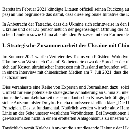
Bereits im Februar 2021 kün­digte Litauen offi­zi­ell seinen Rückzug aus d
pas) an und begrün­dete das damit, dass diese regio­nale Initia­tive die E
In Anbe­tracht der Tat­sa­che, dass die Ukraine sich schritt­weise in den 
Ukraine und der EU (ein­schließ­lich der gegen­sei­ti­gen Öffnung der M
schen Ländern sowie China ablau­fen­den Pro­zesse mit den Formen der wir
І. Stra­te­gi­sche Zusam­men­ar­beit der Ukraine mit Chi
Im Sommer 2021 warfen Ver­tre­ter des Teams von Prä­si­dent Wolo­dymyr Sel
Ukraine von West nach Ost auf. So beteu­erte etwa der Spre­cher der ukrai
sich auf Kosten ukrai­ni­scher Inter­es­sen mit Russ­land anfreun­den w
in einem Inter­view mit chi­ne­si­schen Medien am 7. Juli 2021, dass die
nachzuahmen.
Dies ver­an­lasste eine Reihe von Exper­ten und Jour­na­lis­ten dazu, solc
Umfeld für eine poten­zi­elle stra­te­gi­sche Annä­he­rung an China zu inter­p
ri­ums die Unum­kehr­bar­keit des euroat­lan­ti­schen Kurses bekräf­tigte
stellte Außen­mi­nis­ter Dmytro Kuleba unmiss­ver­ständ­lich klar: „Die U
Prin­zi­pien. Das ist fun­da­men­tal. Natür­lich werden wir sehr aktiv Han
Linie an der Seite unserer west­li­chen Ver­bün­de­ten. Bei Inves­ti­tio­nen
gewis­ser­ma­ßen nicht in einem erbit­ter­ten Ant­ago­nis­mus zu unseren we
Tat­säch­lich verrät Kulebas Antwort die grund­le­gende Haltung der Ukra