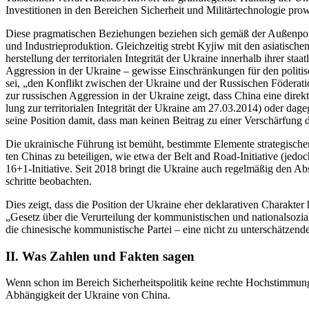
Inves­ti­tio­nen in den Berei­chen Sicher­heit und Mili­tär­tech­no­lo­gie pro
Diese prag­ma­ti­schen Bezie­hun­gen bezie­hen sich gemäß der Außen­po­li
und Indus­trie­pro­duk­tion. Gleich­zei­tig strebt Kyjiw mit den asia­ti­sc
her­stel­lung der ter­ri­to­ria­len Inte­gri­tät der Ukraine inner­halb ihre
Aggres­sion in der Ukraine – gewisse Ein­schrän­kun­gen für den poli­tisc
sei, „den Kon­flikt zwi­schen der Ukraine und der Rus­si­schen Föde­ra­ti
zur rus­si­schen Aggres­sion in der Ukraine zeigt, dass China eine dire
lung zur ter­ri­to­ria­len Inte­gri­tät der Ukraine am 27.03.2014) oder da
seine Posi­tion damit, dass man keinen Beitrag zu einer Ver­schär­fung de
Die ukrai­ni­sche Führung ist bemüht, bestimmte Ele­mente stra­te­gi­scher
ten Chinas zu betei­li­gen, wie etwa der Belt and Road-Initia­tive (jedoch
16+1‑Initiative. Seit 2018 bringt die Ukraine auch regel­mä­ßig den Absch
schritte beobachten.
Dies zeigt, dass die Posi­tion der Ukraine eher dekla­ra­ti­ven Cha­rak­ter 
„Gesetz über die Ver­ur­tei­lung der kom­mu­nis­ti­schen und natio­nal­so­z
die chi­ne­si­sche kom­mu­nis­ti­sche Partei – eine nicht zu unter­schät­ze
ІІ. Was Zahlen und Fakten sagen
Wenn schon im Bereich Sicher­heits­po­li­tik keine rechte Hoch­stim­mung 
Abhän­gig­keit der Ukraine von China.