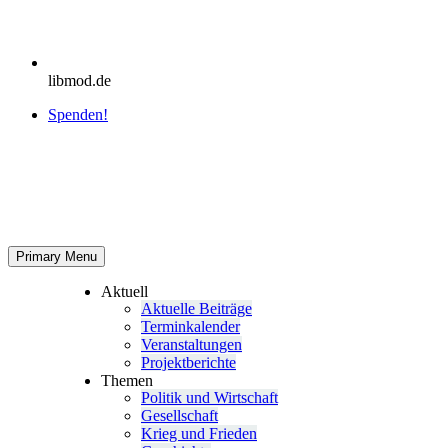
libmod.de
Spenden!
Primary Menu
Aktuell
Aktu­elle Beiträge
Ter­min­ka­len­der
Ver­an­stal­tun­gen
Pro­jekt­be­richte
Themen
Politik und Wirtschaft
Gesell­schaft
Krieg und Frieden