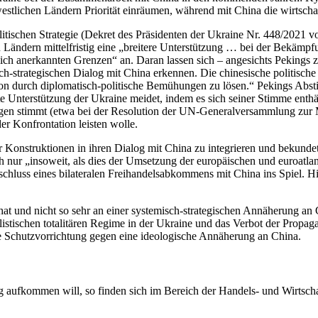
­west­li­chen Ländern Prio­ri­tät ein­räu­men, während mit China die wirt­schaf
­ti­schen Stra­te­gie (Dekret des Prä­si­den­ten der Ukraine Nr. 448/​2021
hen Ländern mit­tel­fris­tig eine „brei­tere Unter­stüt­zung … bei der Bekämp
r staat­lich aner­kann­ten Grenzen“ an. Daran lassen sich – ange­sichts Pekings
h-stra­te­gi­schen Dialog mit China erken­nen. Die chi­ne­si­sche poli­ti­s
on durch diplo­ma­tisch-poli­ti­sche Bemü­hun­gen zu lösen.“ Pekings Abstim
kte Unter­stüt­zung der Ukraine meidet, indem es sich seiner Stimme enthä
gegen stimmt (etwa bei der Reso­lu­tion der UN-Gene­ral­ver­samm­lung zur Mi
r Kon­fron­ta­tion leisten wolle.
 Kon­struk­tio­nen in ihren Dialog mit China zu inte­grie­ren und bekun­det 
 nur „inso­weit, als dies der Umset­zung der euro­päi­schen und euroat­lan­t
luss eines bila­te­ra­len Frei­han­dels­ab­kom­mens mit China ins Spiel. H
hat und nicht so sehr an einer sys­te­misch-stra­te­gi­schen Annä­he­rung an 
ia­lis­ti­schen tota­li­tä­ren Regime in der Ukraine und das Verbot der Pro­
nde Schutz­vor­rich­tung gegen eine ideo­lo­gi­sche Annä­he­rung an China.
auf­kom­men will, so finden sich im Bereich der Handels- und Wirt­schafts­p