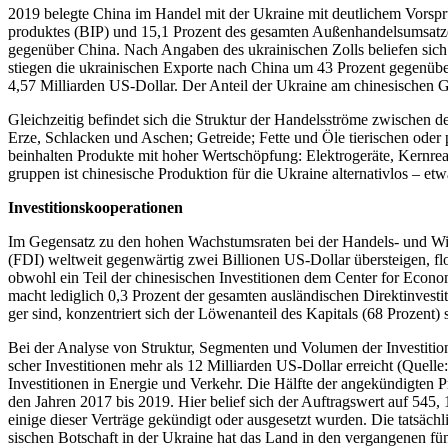
2019 belegte China im Handel mit der Ukraine mit deut­li­chem Vor­spru
pro­duk­tes (BIP) und 15,1 Prozent des gesam­ten Außen­han­dels­um­sat­z
gegen­über China. Nach Angaben des ukrai­ni­schen Zolls belie­fen sich 
stiegen die ukrai­ni­schen Exporte nach China um 43 Prozent gegen­über
4,57 Mil­li­ar­den US-Dollar. Der Anteil der Ukraine am chi­ne­si­schen 
Gleich­zei­tig befin­det sich die Struk­tur der Han­dels­ströme zwi­sch
Erze, Schla­cken und Aschen; Getreide; Fette und Öle tie­ri­schen oder pfla
beinhal­ten Pro­dukte mit hoher Wert­schöp­fung: Elek­tro­ge­räte, Kern­re­
grup­pen ist chi­ne­si­sche Pro­duk­tion für die Ukraine alter­na­tiv­los –
Inves­ti­ti­ons­ko­ope­ra­tio­nen
Im Gegen­satz zu den hohen Wachs­tums­ra­ten bei der Handels- und Wirt­sch
(FDI) welt­weit gegen­wär­tig zwei Bil­lio­nen US-Dollar über­stei­gen
obwohl ein Teil der chi­ne­si­schen Inves­ti­tio­nen dem Center for Eco­n
macht ledig­lich 0,3 Prozent der gesam­ten aus­län­di­schen Direkt­in­ves­
ger sind, kon­zen­triert sich der Löwen­an­teil des Kapi­tals (68 Proz
Bei der Analyse von Struk­tur, Seg­men­ten und Volumen der Inves­ti­ti­on
scher Inves­ti­tio­nen mehr als 12 Mil­li­ar­den US-Dollar erreicht (Quell
Inves­ti­tio­nen in Energie und Verkehr. Die Hälfte der ange­kün­dig­ten Pr
den Jahren 2017 bis 2019. Hier belief sich der Auf­trags­wert auf 545, 
einige dieser Ver­träge gekün­digt oder aus­ge­setzt wurden. Die tat­säch­
si­schen Bot­schaft in der Ukraine hat das Land in den ver­gan­ge­nen fünf