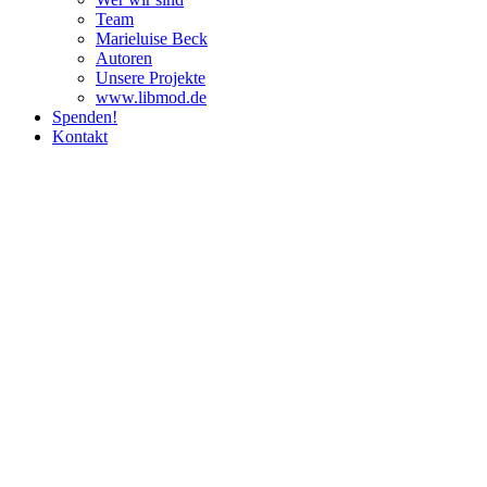
Team
Marie­luise Beck
Autoren
Unsere Pro­jekte
www.libmod.de
Spenden!
Kontakt