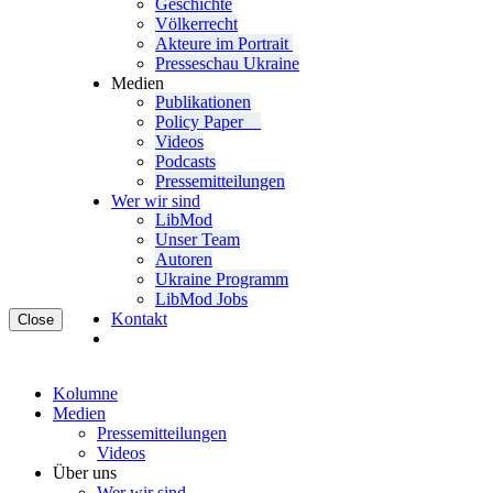
Geschichte
Völ­ker­recht
Akteure im Portrait
Pres­se­schau Ukraine
Medien
Publi­ka­tio­nen
Policy Paper
Videos
Pod­casts
Pres­se­mit­tei­lun­gen
Wer wir sind
LibMod
Unser Team
Autoren
Ukraine Pro­gramm
LibMod Jobs
Kontakt
Close
Kolumne
Medien
Pres­se­mit­tei­lun­gen
Videos
Über uns
Wer wir sind