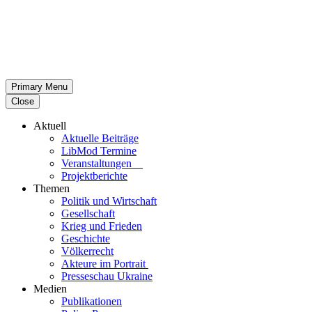
Primary Menu
Close
Aktuell
Aktu­elle Beiträge
LibMod Termine
Ver­an­stal­tun­gen
Pro­jekt­be­richte
Themen
Politik und Wirtschaft
Gesell­schaft
Krieg und Frieden
Geschichte
Völ­ker­recht
Akteure im Portrait
Pres­se­schau Ukraine
Medien
Publi­ka­tio­nen