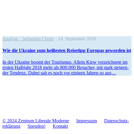
Analyse
Sebastian Christ
14. September 2018
Wie die Ukraine zum hei­ßes­ten Rei­se­tipp Europas gewor­den ist
In der Ukraine boomt der Tou­ris­mus. Allein Kiew ver­zeich­nete im
ersten Halb­jahr 2018 mehr als 800.000 Besu­cher, mit stark stei­gen­
der Tendenz. Dabei sah es noch vor einigen Jahren so aus,...
© 2024 Zentrum Libe­rale Moderne
Impres­sum
Daten­schutz­
er­klä­rung
Spenden!
Kontakt