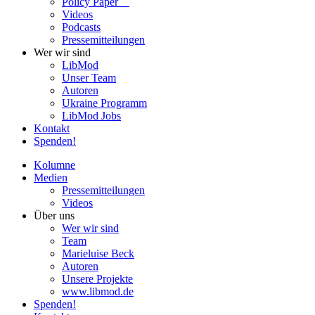
Policy Paper
Videos
Pod­casts
Pres­se­mit­tei­lun­gen
Wer wir sind
LibMod
Unser Team
Autoren
Ukraine Pro­gramm
LibMod Jobs
Kontakt
Spenden!
Kolumne
Medien
Pres­se­mit­tei­lun­gen
Videos
Über uns
Wer wir sind
Team
Marie­luise Beck
Autoren
Unsere Pro­jekte
www.libmod.de
Spenden!