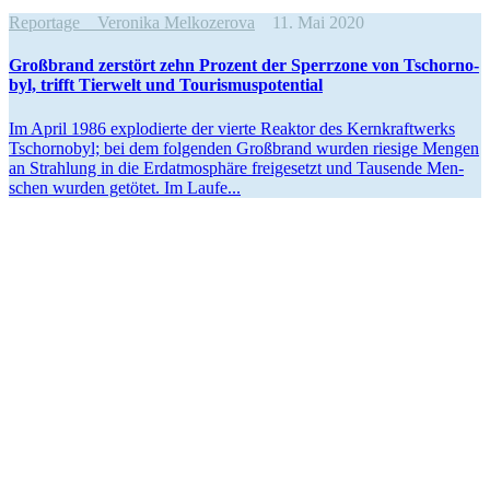
Reportage
Veronika Melkozerova
11. Mai 2020
Groß­brand zer­stört zehn Prozent der Sperr­zone von Tschor­no­
byl, trifft Tier­welt und Tourismuspotential
Im April 1986 explo­dierte der vierte Reaktor des Kern­kraft­werks
Tschor­no­byl; bei dem fol­gen­den Groß­brand wurden riesige Mengen
an Strah­lung in die Erd­at­mo­sphäre frei­ge­setzt und Tau­sende Men­
schen wurden getötet. Im Laufe...