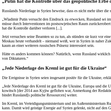
„Putin hat die Kon­trolle über das geo­po­li­ti­sche Erb
Russ­lands Nie­der­lage in Syrien beweise, dass es nicht mehr über die str
„Wla­di­mir Putin ver­sucht den Ein­druck zu erwe­cken, Russ­land sei im
müsse durch Inter­ven­tio­nen im post­so­wje­ti­schen Raum zurück­er­obert 
hat die Kon­trolle darüber verloren [...].
Jetzt ver­su­chen seine Beamten so zu tun, als stünden sie kurz vor eine
Moskau heute ver­han­delt – niemand weiß, wer in Syrien in naher Zuk
kaum an einer wei­te­ren rus­si­schen Präsenz inter­es­siert sein.
Hätte es anders kommen können? Natür­lich, wenn Russ­land wirk­lich ein
von Diktaturen.“
„Jede Nie­der­lage des Kreml ist gut für die Ukraine“
Die Ereig­nisse in Syrien seien ins­ge­samt positiv für die Ukraine, erklä
„Jede Nie­der­lage des Kreml ist gut für die Ukraine, Europa und die USA. 
ko­witsch [der 2014 aus Kyjiw geflo­hen war, Anmer­kung der Redak­ti
bindet Russland[s poli­ti­sche Res­sour­cen] weiter.
Im Kreml, im Ver­tei­di­gungs­mi­nis­te­rium und im Außen­mi­nis­te­rium R
kann. Damit wird geis­tige Energie auf Syrien gelenkt, nicht auf den Ge