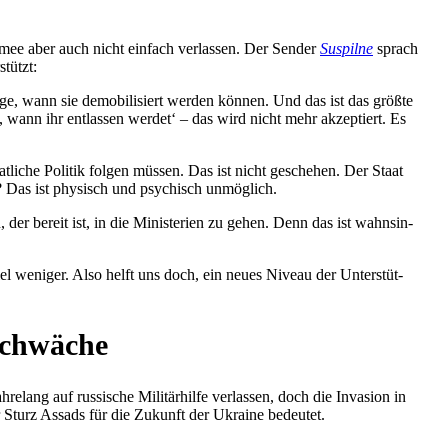
Armee aber auch nicht einfach ver­las­sen. Der Sender
Sus­pilne
sprach
stützt:
ge, wann sie demo­bi­li­siert werden können. Und das ist das größte
, wann ihr ent­las­sen werdet‘ – das wird nicht mehr akzep­tiert. Es
t­li­che Politik folgen müssen. Das ist nicht gesche­hen. Der Staat
n? Das ist phy­sisch und psy­chisch unmöglich.
, der bereit ist, in die Minis­te­rien zu gehen. Denn das ist wahn­sin­
l weniger. Also helft uns doch, ein neues Niveau der Unter­stüt­
 Schwäche
ng auf rus­si­sche Mili­tär­hilfe ver­las­sen, doch die Inva­sion in
 der Sturz Assads für die Zukunft der Ukraine bedeutet.