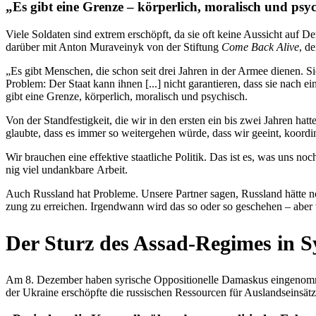
„Es gibt eine Grenze – kör­per­lich, mora­lisch und psy
Viele Sol­da­ten sind extrem erschöpft, da sie oft keine Aus­sicht auf D
darüber mit Anton Mur­av­ei­nyk von der Stif­tung
Come Back Alive
, de
„Es gibt Men­schen, die schon seit drei Jahren in der Armee dienen. Sie
Problem: Der Staat kann ihnen [...] nicht garan­tie­ren, dass sie nach e
gibt eine Grenze, kör­per­lich, mora­lisch und psychisch.
Von der Stand­fes­tig­keit, die wir in den ersten ein bis zwei Jahren ha
glaubte, dass es immer so wei­ter­ge­hen würde, dass wir geeint, koor­di
Wir brau­chen eine effek­tive staat­li­che Politik. Das ist es, was uns noc
nig viel undank­bare Arbeit.
Auch Russ­land hat Pro­bleme. Unsere Partner sagen, Russ­land hätte n
zung zu errei­chen. Irgend­wann wird das so oder so gesche­hen – aber 
Der Sturz des Assad-Regimes in S
Am 8. Dezem­ber haben syri­sche Oppo­si­tio­nelle Damas­kus ein­ge­nom­me
der Ukraine erschöpfte die rus­si­schen Res­sour­cen für Aus­lands­ein­sä