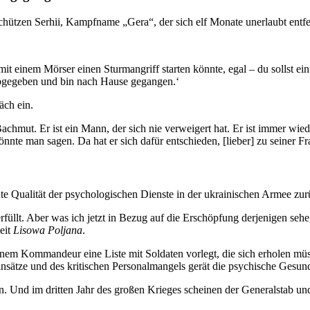
r­schüt­zen Serhii, Kampf­name „Gera“, der sich elf Monate uner­laubt ent
it einem Mörser einen Sturm­an­griff starten könnte, egal – du sollst ei
bge­ge­ben und bin nach Hause gegangen.‘
äch ein.
Bachmut. Er ist ein Mann, der sich nie ver­wei­gert hat. Er ist immer w
e man sagen. Da hat er sich dafür ent­schie­den, [lieber] zu seiner Fr
te Qua­li­tät der psy­cho­lo­gi­schen Dienste in der ukrai­ni­schen Armee z
­füllt. Aber was ich jetzt in Bezug auf die Erschöp­fung der­je­ni­gen sehe,
heit
Lisowa Poljana
.
r einem Kom­man­deur eine Liste mit Sol­da­ten vorlegt, die sich erholen 
n­sätze und des kri­ti­schen Per­so­nal­man­gels gerät die psy­chi­sche Gesu
. Und im dritten Jahr des großen Krieges schei­nen der Gene­ral­stab und d