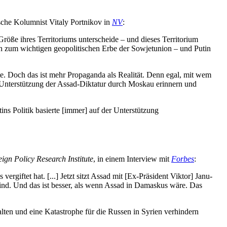
­sche Kolum­nist Vitaly Port­ni­kov in
NV
:
 ihres Ter­ri­to­ri­ums unter­scheide – und dieses Ter­ri­to­rium
ich zum wich­ti­gen geo­po­li­ti­schen Erbe der Sowjet­union – und Putin
te. Doch das ist mehr Pro­pa­ganda als Rea­li­tät. Denn egal, mit wem
ter­stüt­zung der Assad-Dik­ta­tur durch Moskau erin­nern und
ns Politik basierte [immer] auf der Unter­stüt­zung
ign Policy Rese­arch Insti­tute
, in einem Inter­view mit
Forbes
:
­gif­tet hat. [...] Jetzt sitzt Assad mit [Ex-Prä­si­dent Viktor] Janu­
sind. Und das ist besser, als wenn Assad in Damas­kus wäre. Das
halten und eine Kata­stro­phe für die Russen in Syrien ver­hin­dern