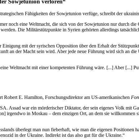
e der Sowjet­union verloren“
a­te­gi­schen Fähig­kei­ten der Sowjet­union verfüge, schreibt der ukrai­ni
mer noch eine Welt­macht, die sich von der Sowjet­union nur durch die Größe
werden. Die Mili­tär­stütz­punkte in Syrien gehör­ten aller­dings tat­säch­l
r Eini­gung mit der syri­schen Oppo­si­tion über den Erhalt der Stütz­punk
unft an der Macht sein wird. Aber jede neue Führung wird sich an die Un
e Welt­macht mit einer kom­pe­ten­ten Führung wäre. [...] Aber [...] Puti
rt Robert E. Hamil­ton, For­schungs­di­rek­tor am US-ame­ri­ka­ni­schen
Fore
Assad war ein mör­de­ri­scher Dik­ta­tor, der sein eigenes Volk mit Gas ver
on] irgendwo in Moskau – dem ein­zi­gen Ort, an dem sie will­kom­men 
uss­lands über­legt man nun fie­ber­haft, wie man die eigenen Posi­tio­nen 
nozid in der Ukraine. Indi­rekt ist das also gut für die Ukraine.“