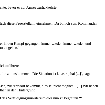
­fernte, bevor er zur Armee zurückkehrte:
nfach diese Feu­er­stel­lung ein­neh­men. Da bin ich zum Kom­man­dan­
ieder in den Kampf gegan­gen, immer wieder, immer wieder, und
au zu gehen.‘
urückzuführen:
 die zu uns kommen: Die Situa­tion ist kata­stro­phal [...]‘, sagt
müssen, zur Antwort bekommt, dies sei nicht möglich: ‚[...] Wir haben
nd­heit in den Hintergrund.
as Ver­tei­di­gungs­mi­nis­te­rium dies nun zu begreifen.‘“