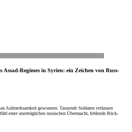
 des Assad-Regimes in Syrien: ein Zeichen von Russ­
n Auf­merk­sam­keit gewon­nen. Tau­sende Sol­da­ten ver­las­sen
hl einer uner­träg­li­chen rus­si­schen Über­macht, feh­lende Rück­