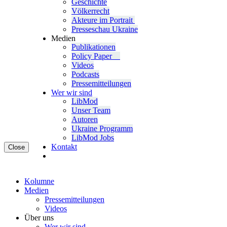
Geschichte
Völ­ker­recht
Akteure im Portrait
Pres­se­schau Ukraine
Medien
Publi­ka­tio­nen
Policy Paper
Videos
Pod­casts
Pres­se­mit­tei­lun­gen
Wer wir sind
LibMod
Unser Team
Autoren
Ukraine Pro­gramm
LibMod Jobs
Kontakt
Close
Kolumne
Medien
Pres­se­mit­tei­lun­gen
Videos
Über uns
Wer wir sind