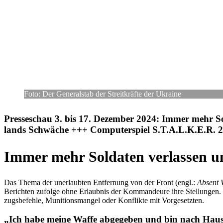
Foto: Der Gene­ral­stab der Streit­kräfte der Ukraine
Pres­se­schau 3. bis 17. Dezem­ber 2024: Immer mehr So
lands Schwä­che +++ Com­pu­ter­spiel S.T.A.L.K.E.R. 2 w
Immer mehr Sol­da­ten ver­las­sen u
Das Thema der uner­laub­ten Ent­fer­nung von der Front (engl.:
Absent 
Berich­ten zufolge ohne Erlaub­nis der Kom­man­deure ihre Stel­lun­gen. D
zugs­be­fehle, Muni­ti­ons­man­gel oder Kon­flikte mit Vorgesetzten.
„Ich habe meine Waffe abge­ge­ben und bin nach Hau