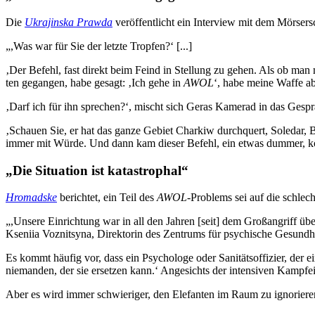
Die
Ukra­jinska Prawda
ver­öf­fent­licht ein Inter­view mit dem Mörs­e
„,Was war für Sie der letzte Tropfen?‘ [...]
‚Der Befehl, fast direkt beim Feind in Stel­lung zu gehen. Als ob man m
ten gegan­gen, habe gesagt: ‚Ich gehe in
AWOL
‘, habe meine Waffe a
‚Darf ich für ihn spre­chen?‘, mischt sich Geras Kamerad in das Gespr
‚Schauen Sie, er hat das ganze Gebiet Charkiw durch­quert, Soledar, 
immer mit Würde. Und dann kam dieser Befehl, ein etwas dummer, könnt
„Die Situa­tion ist katastrophal“
Hro­madske
berich­tet, ein Teil des
AWOL
-Pro­blems sei auf die schlech
„,Unsere Ein­rich­tung war in all den Jahren [seit] dem Groß­an­griff über
Kseniia Voz­nit­syna, Direk­to­rin des Zen­trums für psy­chi­sche Gesund­
Es kommt häufig vor, dass ein Psy­cho­loge oder Sani­täts­of­fi­zier, de
nie­man­den, der sie erset­zen kann.‘ Ange­sichts der inten­si­ven Kampf­ei
Aber es wird immer schwie­ri­ger, den Ele­fan­ten im Raum zu igno­rie­ren