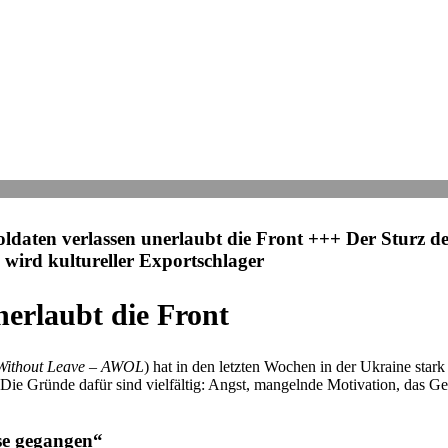
l­da­ten ver­las­sen uner­laubt die Front +++ Der Sturz
ird kul­tu­rel­ler Exportschlager
ner­laubt die Front
Without Leave – AWOL
) hat in den letzten Wochen in der Ukraine stark a
ie Gründe dafür sind viel­fäl­tig: Angst, man­gelnde Moti­va­tion, das Gefü
se gegangen“