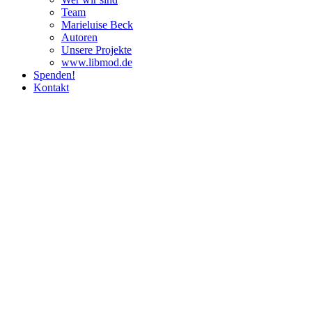
Team
Marie­luise Beck
Autoren
Unsere Pro­jekte
www.libmod.de
Spenden!
Kontakt