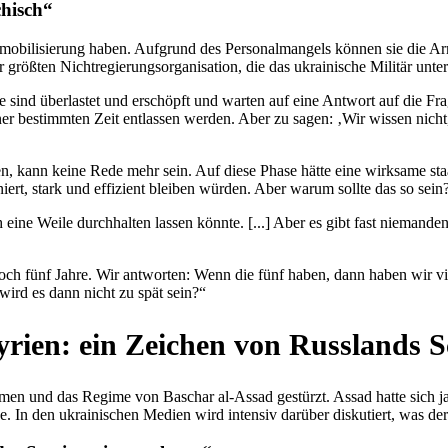
chisch“
emo­bi­li­sie­rung haben. Auf­grund des Per­so­nal­man­gels können sie die 
r größten Nicht­re­gie­rungs­or­ga­ni­sa­tion, die das ukrai­ni­sche Militär unter
 sind über­las­tet und erschöpft und warten auf eine Antwort auf die Fra
iner bestimm­ten Zeit ent­las­sen werden. Aber zu sagen: ‚Wir wissen nicht
tten, kann keine Rede mehr sein. Auf diese Phase hätte eine wirk­same staa
­niert, stark und effi­zi­ent bleiben würden. Aber warum sollte das so sei
h eine Weile durch­hal­ten lassen könnte. [...] Aber es gibt fast nie­man­den
och fünf Jahre. Wir ant­wor­ten: Wenn die fünf haben, dann haben wir vie
wird es dann nicht zu spät sein?“
yrien: ein Zeichen von Russ­lands
n und das Regime von Baschar al-Assad gestürzt. Assad hatte sich jah­re­la
tze. In den ukrai­ni­schen Medien wird inten­siv darüber dis­ku­tiert, was