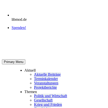
libmod.de
Spenden!
Primary Menu
Aktuell
Aktu­elle Beiträge
Ter­min­ka­len­der
Ver­an­stal­tun­gen
Pro­jekt­be­richte
Themen
Politik und Wirtschaft
Gesell­schaft
Krieg und Frieden