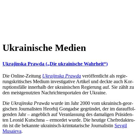
Ukrai­ni­sche Medien
Ukra­jinska Prawda („Die ukrai­ni­sche Wahrheit“)
Die Online-Zeitung
Ukra­jinska Prawda
ver­öf­fent­licht als regie­
rungs­kri­ti­sches Medium inves­ti­ga­tive Artikel und deckte auch Kor­
rup­ti­ons­fälle inner­halb der ukrai­ni­schen Regie­rung auf. Sie zählt zu
den meist­ge­nutz­ten Nach­rich­ten­por­ta­len der Ukraine.
Die
Ukra­jinska Prawda
wurde im Jahr 2000 vom ukrai­nisch-geor­
gi­schen Jour­na­lis­ten Heorhij Gon­gadse gegrün­det, der im dar­auf­fol­
gen­den Jahr – angeb­lich auf Ver­an­las­sung des dama­li­gen Prä­si­den­
ten Leonid Kut­schma – ermor­det wurde. Die heutige Chef­re­dak­teu­
rin ist die bekannte ukrai­nisch-krim­ta­ta­ri­sche Jour­na­lis­tin
Sevgil
Mus­aieva
.