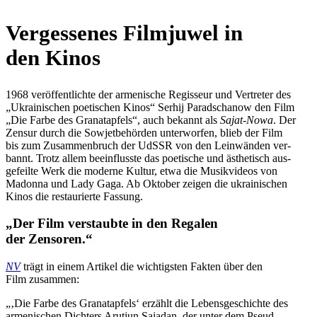
Ver­ges­se­nes Film­ju­wel in
den Kinos
1968 ver­öf­fent­lichte der arme­ni­sche Regis­seur und Ver­tre­ter des
„Ukrai­ni­schen poe­ti­schen Kinos“ Serhij Paradscha­now den Film
„Die Farbe des Gra­nat­ap­fels“, auch bekannt als
Sajat-Nowa
. Der
Zensur durch die Sowjet­be­hör­den unter­wor­fen, blieb der Film
bis zum Zusam­men­bruch der UdSSR von den Lein­wän­den ver­
bannt. Trotz allem beein­flusste das poe­ti­sche und ästhe­tisch aus­
ge­feilte Werk die moderne Kultur, etwa die Musik­vi­deos von
Madonna und Lady Gaga. Ab Oktober zeigen die ukrai­ni­schen
Kinos die restau­rierte Fassung.
„Der Film ver­staubte in den Regalen
der Zensoren.“
NV
trägt in einem Artikel die wich­tigs­ten Fakten über den
Film zusammen:
„‚Die Farbe des Gra­nat­ap­fels‘ erzählt die Lebens­ge­schichte des
arme­ni­schen Dich­ters Arutjun Sajadan, der unter dem Pseud­