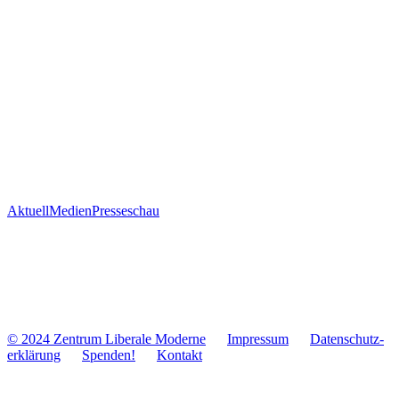
Aktuell
Medien
Presseschau
© 2024 Zentrum Libe­rale Moderne
Impres­sum
Daten­schutz­
er­klä­rung
Spenden!
Kontakt