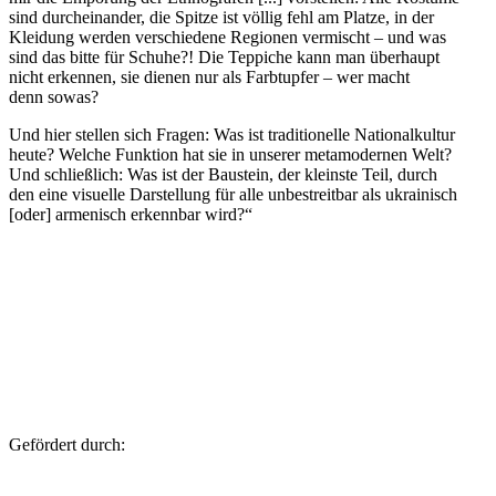
sind durch­ein­an­der, die Spitze ist völlig fehl am Platze, in der
Klei­dung werden ver­schie­dene Regio­nen ver­mischt – und was
sind das bitte für Schuhe?! Die Tep­pi­che kann man über­haupt
nicht erken­nen, sie dienen nur als Farb­tup­fer – wer macht
denn sowas?
Und hier stellen sich Fragen: Was ist tra­di­tio­nelle Natio­nal­kul­tur
heute? Welche Funk­tion hat sie in unserer meta­mo­der­nen Welt?
Und schließ­lich: Was ist der Bau­stein, der kleinste Teil, durch
den eine visu­elle Dar­stel­lung für alle unbe­streit­bar als ukrai­nisch
[oder] arme­nisch erkenn­bar wird?“
Geför­dert durch: