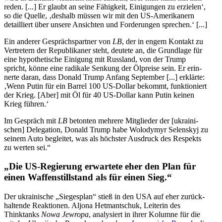
reden. [...] Er glaubt an seine Fähig­keit, Eini­gun­gen zu erzie­len‘,
so die Quelle, ‚deshalb müssen wir mit den US-Ame­ri­ka­nern
detail­liert über unsere Ansich­ten und For­de­run­gen sprechen.‘ [...]
Ein anderer Gesprächs­part­ner von
LB
, der in engem Kontakt zu
Ver­tre­tern der Repu­bli­ka­ner steht, deutete an, die Grund­lage für
eine hypo­the­ti­sche Eini­gung mit Russ­land, von der Trump
spricht, könne eine radi­kale Senkung der Ölpreise sein. Er erin­
nerte daran, dass Donald Trump Anfang Sep­tem­ber [...] erklärte:
‚Wenn Putin für ein Barrel 100 US-Dollar bekommt, funk­tio­niert
der Krieg. [Aber] mit Öl für 40 US-Dollar kann Putin keinen
Krieg führen.‘
Im Gespräch mit
LB
beton­ten mehrere Mit­glie­der der [ukrai­ni­
schen] Dele­ga­tion, Donald Trump habe Wolo­dymyr Selen­skyj zu
seinem Auto beglei­tet, was als höchs­ter Aus­druck des Respekts
zu werten sei.“
„Die US-Regie­rung erwar­tete eher den Plan für
einen Waf­fen­still­stand als für einen Sieg.“
Der ukrai­ni­sche „Sie­ges­plan“ stieß in den USA auf eher zurück­
hal­tende Reak­tio­nen. Aljona Het­mant­schuk, Lei­te­rin des
Thinktanks
Nowa Jewropa
, ana­ly­siert in ihrer Kolumne für die