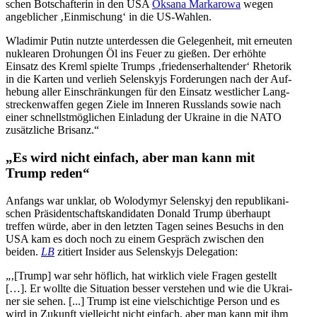
schen Bot­schaf­te­rin in den USA
Oksana Mar­ka­rowa
wegen
angeb­li­cher ‚Ein­mi­schung‘ in die US-Wahlen.
Wla­di­mir Putin nutzte unter­des­sen die Gele­gen­heit, mit erneu­ten
nuklea­ren Dro­hun­gen Öl ins Feuer zu gießen. Der erhöhte
Einsatz des Kreml spielte Trumps ‚frie­dens­er­hal­ten­der‘ Rhe­to­rik
in die Karten und verlieh Selen­skyjs For­de­run­gen nach der Auf­
he­bung aller Ein­schrän­kun­gen für den Einsatz west­li­cher Lang­
stre­cken­waf­fen gegen Ziele im Inneren Russ­lands sowie nach
einer schnellst­mög­li­chen Ein­la­dung der Ukraine in die NATO
zusätz­li­che Brisanz.“
„Es wird nicht einfach, aber man kann mit
Trump reden“
Anfangs war unklar, ob Wolo­dymyr Selen­skyj den repu­bli­ka­ni­
schen Prä­si­dent­schafts­kan­di­da­ten Donald Trump über­haupt
treffen würde, aber in den letzten Tagen seines Besuchs in den
USA kam es doch noch zu einem Gespräch zwi­schen den
beiden.
LB
zitiert Insider aus Selen­skyjs Delegation:
„‚[Trump] war sehr höflich, hat wirk­lich viele Fragen gestellt
[…]. Er wollte die Situa­tion besser ver­ste­hen und wie die Ukrai­
ner sie sehen. [...] Trump ist eine viel­schich­tige Person und es
wird in Zukunft viel­leicht nicht einfach, aber man kann mit ihm