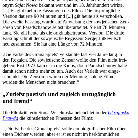
onym
Sajat Nowa
bekannt war und im 18. Jahr­hun­dert wirkte.
[...] Es gibt mehrere Fas­sun­gen des Films. Die ursprüng­li­che
Version dauerte 90 Minuten und [...] gilt heute als ver­schol­len.
Die zweite Fassung wurde auf Anwei­sung der sowje­ti­schen Zen­
so­ren von Paradscha­now selbst über­ar­bei­tet. Sie ist 78 Minuten
lang. Sie gilt heute als die ori­gi­nal­ge­treu­este Version. Die dritte
Fassung schnitt der sowje­ti­sche Regis­seur Sergej Jut­ke­witsch
neu zusam­men. Sie hat eine Länge von 72 Minuten.
‚Die Farbe des Gra­nat­ap­fels‘ ver­staubte fast vier Jahre lang in
den Regalen. Die sowje­ti­sche Zensur wollte den Film nicht frei­
ge­ben. Erst 1973 kam er in die Kinos, doch Paradscha­now hatte
damit schon nichts mehr zu tun. Auch der Verleih war ein­ge­
schränkt. Die Zen­so­ren waren der Meinung, solche Filme
würden die Men­schen nicht brauchen.“
„Zutiefst poe­tisch und zugleich unzu­gäng­lich
und fremd“
Die Film­kri­ti­ke­rin Sonja Wsjelub­ska beleuch­tet in der
Ukra­jinska
Prawda
die künst­le­ri­schen Fines­sen des Films:
„‚Die Farbe des Gra­nat­ap­fels‘ sollte ein bio­gra­fi­scher Film über
einen Dichter werden, aber er ist es nicht im her­kömm­li­chen