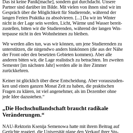
Das ist keine Panik[mache], sondern gut durch­dacht. Unsere
Partner sind darüber im Bilde. Mit vielen von ihnen sind wir im
Gespräch über die Mög­lich­keit für Stu­die­rende, während der
langen Ferien Prak­tika zu absol­vie­ren. [...] Da wir im Winter
nicht in der Lage sein werden, Licht, Wärme und Wasser bereit­
zu­stel­len, bitten wir die Stu­die­ren­den, während der langen Win­
ter­pause nicht in den Wohn­hei­men zu bleiben.
Wir werden alles tun, was wir können, um jene Stu­die­ren­den zu
unter­stüt­zen, die nir­gendwo anders hin­kön­nen (die aus der Nähe
der Front oder den besetz­ten Gebie­ten kommen). Aber alle
anderen bitten wir, die Lage rea­lis­tisch zu betrach­ten. Im zweiten
Semes­ter [im nächs­ten Jahr] werden alle in ihre Zimmer
zurückkehren.
Keiner ist glück­lich über diese Ent­schei­dung. Aber vor­aus­zu­den­
ken und einen ganzen Monat Zeit zu haben, die prak­ti­schen
Fragen zu klären, ist viel ange­neh­mer, als im Dezem­ber ohne
jede Idee dazustehen.“
„Die Hoch­schul­land­schaft braucht radi­kale
Veränderungen.“
NAU-Rek­to­rin Ksenija Seme­nowa hatte mit ihrem Beitrag auf
Gerüchte reagiert, die Uni­ver­si­tät plane den Verkauf ihrer Stu­