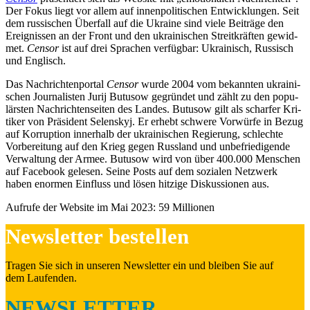
Der Fokus liegt vor allem auf innen­po­li­ti­schen Ent­wick­lun­gen. Seit
dem rus­si­schen Über­fall auf die Ukraine sind viele Bei­träge den
Ereig­nis­sen an der Front und den ukrai­ni­schen Streit­kräf­ten gewid­
met.
Censor
ist auf drei Spra­chen ver­füg­bar: Ukrai­nisch, Rus­sisch
und Englisch.
Das Nach­rich­ten­por­tal
Censor
wurde 2004 vom bekann­ten ukrai­ni­
schen Jour­na­lis­ten Jurij Butusow gegrün­det und zählt zu den popu­
lärs­ten Nach­rich­ten­sei­ten des Landes. Butusow gilt als schar­fer Kri­
ti­ker von Prä­si­dent Selen­skyj. Er erhebt schwere Vor­würfe in Bezug
auf Kor­rup­tion inner­halb der ukrai­ni­schen Regie­rung, schlechte
Vor­be­rei­tung auf den Krieg gegen Russ­land und unbe­frie­di­gende
Ver­wal­tung der Armee. Butusow wird von über 400.000 Men­schen
auf Face­book gelesen. Seine Posts auf dem sozia­len Netz­werk
haben enormen Ein­fluss und
lösen hitzige Dis­kus­sio­nen aus.
Aufrufe der Website im Mai 2023: 59 Millionen
News­let­ter bestellen
Tragen Sie sich in unseren News­let­ter ein und bleiben Sie auf
dem Laufenden.
NEWSLETTER