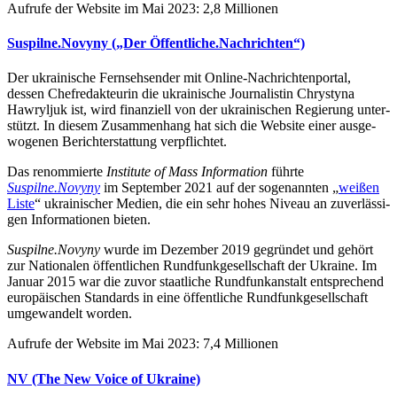
Aufrufe der Website im Mai 2023: 2,8 Millionen
Suspilne.Novyny („Der Öffentliche.Nachrichten“)
Der ukrai­ni­sche Fern­seh­sen­der mit Online-Nach­rich­ten­por­tal,
dessen Chef­re­dak­teu­rin die ukrai­ni­sche Jour­na­lis­tin Chry­styna
Hawryl­juk ist, wird finan­zi­ell von der ukrai­ni­schen Regie­rung unter­
stützt. In diesem Zusam­men­hang hat sich die Website einer aus­ge­
wo­ge­nen Bericht­erstat­tung verpflichtet.
Das renom­mierte
Insti­tute of Mass Infor­ma­tion
führte
Suspilne.Novyny
im Sep­tem­ber 2021 auf der soge­nann­ten „
weißen
Liste
“ ukrai­ni­scher Medien, die ein sehr hohes Niveau an zuver­läs­si­
gen Infor­ma­tio­nen bieten.
Suspilne.Novyny
wurde im Dezem­ber 2019 gegrün­det und gehört
zur Natio­na­len öffent­li­chen Rund­funk­ge­sell­schaft der Ukraine. Im
Januar 2015 war die zuvor staat­li­che Rund­funk­an­stalt ent­spre­chend
euro­päi­schen Stan­dards in eine öffent­li­che Rund­funk­ge­sell­schaft
umge­wan­delt worden.
Aufrufe der Website im Mai 2023: 7,4 Millionen
NV (The New Voice of Ukraine)