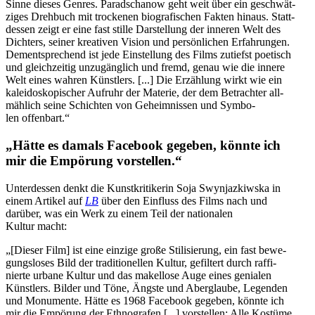
Sinne dieses Genres. Paradscha­now geht weit über ein geschwät­
zi­ges Dreh­buch mit tro­cke­nen bio­gra­fi­schen Fakten hinaus. Statt­
des­sen zeigt er eine fast stille Dar­stel­lung der inneren Welt des
Dich­ters, seiner krea­ti­ven Vision und per­sön­li­chen Erfah­run­gen.
Dem­entspre­chend ist jede Ein­stel­lung des Films zutiefst poe­tisch
und gleich­zei­tig unzu­gäng­lich und fremd, genau wie die innere
Welt eines wahren Künst­lers. [...] Die Erzäh­lung wirkt wie ein
kalei­do­sko­pi­scher Aufruhr der Materie, der dem Betrach­ter all­
mäh­lich seine Schich­ten von Geheim­nis­sen und Sym­bo­
len offenbart.“
„Hätte es damals Face­book gegeben, könnte ich
mir die Empö­rung vorstellen.“
Unter­des­sen denkt die Kunst­kri­ti­ke­rin Soja Swyn­jaz­kiwska in
einem Artikel auf
LB
über den Ein­fluss des Films nach und
darüber, was ein Werk zu einem Teil der natio­na­len
Kultur macht:
„[Dieser Film] ist eine einzige große Sti­li­sie­rung, ein fast bewe­
gungs­lo­ses Bild der tra­di­tio­nel­len Kultur, gefil­tert durch raf­fi­
nierte urbane Kultur und das makel­lose Auge eines genia­len
Künst­lers. Bilder und Töne, Ängste und Aber­glaube, Legen­den
und Monu­mente. Hätte es 1968 Face­book gegeben, könnte ich
mir die Empö­rung der Eth­no­gra­fen [...] vor­stel­len: Alle Kostüme