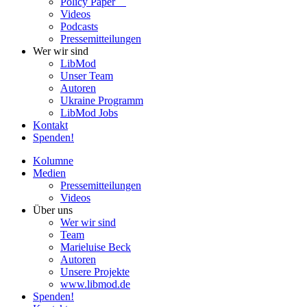
Policy Paper
Videos
Pod­casts
Pres­se­mit­tei­lun­gen
Wer wir sind
LibMod
Unser Team
Autoren
Ukraine Pro­gramm
LibMod Jobs
Kontakt
Spenden!
Kolumne
Medien
Pres­se­mit­tei­lun­gen
Videos
Über uns
Wer wir sind
Team
Marie­luise Beck
Autoren
Unsere Pro­jekte
www.libmod.de
Spenden!