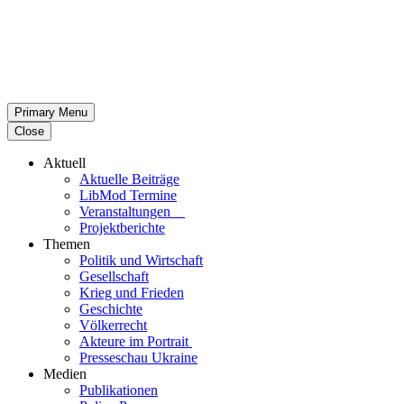
Primary Menu
Close
Aktuell
Aktu­elle Beiträge
LibMod Termine
Ver­an­stal­tun­gen
Pro­jekt­be­richte
Themen
Politik und Wirtschaft
Gesell­schaft
Krieg und Frieden
Geschichte
Völ­ker­recht
Akteure im Portrait
Pres­se­schau Ukraine
Medien
Publi­ka­tio­nen