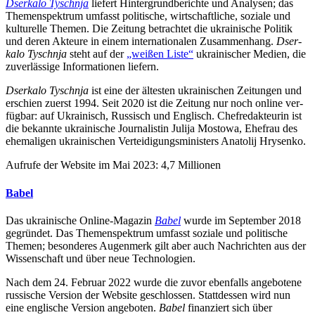
Dser­kalo Tyschnja
liefert Hin­ter­grund­be­richte und Ana­ly­sen; das
The­men­spek­trum umfasst poli­ti­sche, wirt­schaft­li­che, soziale und
kul­tu­relle Themen. Die Zeitung betrach­tet die ukrai­ni­sche Politik
und deren Akteure in einem inter­na­tio­na­len Zusam­men­hang.
Dser­
kalo Tyschnja
steht auf der
„weißen Liste“
ukrai­ni­scher Medien, die
zuver­läs­sige Infor­ma­tio­nen liefern.
Dser­kalo Tyschnja
ist eine der ältes­ten ukrai­ni­schen Zei­tun­gen und
erschien zuerst 1994. Seit 2020 ist die Zeitung nur noch online ver­
füg­bar: auf Ukrai­nisch, Rus­sisch und Eng­lisch. Chef­re­dak­teu­rin ist
die bekannte ukrai­ni­sche Jour­na­lis­tin Julija Mostowa, Ehefrau des
ehe­ma­li­gen ukrai­ni­schen Ver­tei­di­gungs­mi­nis­ters Ana­to­lij Hrysenko.
Aufrufe der Website im Mai 2023: 4,7 Millionen
Babel
Das ukrai­ni­sche Online-Magazin
Babel
wurde im Sep­tem­ber 2018
gegrün­det. Das The­men­spek­trum umfasst soziale und poli­ti­sche
Themen; beson­de­res Augen­merk gilt aber auch Nach­rich­ten aus der
Wis­sen­schaft und über neue Technologien.
Nach dem 24. Februar 2022 wurde die zuvor eben­falls ange­bo­tene
rus­si­sche Version der Website geschlos­sen. Statt­des­sen wird nun
eine eng­li­sche Version ange­bo­ten.
Babel
finan­ziert sich über