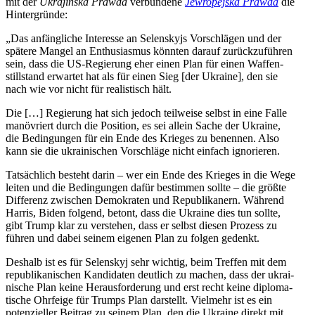
mit der
Ukra­jinska Prawda
ver­bun­dene
Jew­ro­pe­jska Prawda
die
Hintergründe:
„Das anfäng­li­che Inter­esse an Selen­skyjs Vor­schlä­gen und der
spätere Mangel an Enthu­si­as­mus könnten darauf zurück­zu­füh­ren
sein, dass die US-Regie­rung eher einen Plan für einen Waf­fen­
still­stand erwar­tet hat als für einen Sieg [der Ukraine], den sie
nach wie vor nicht für rea­lis­tisch hält.
Die […] Regie­rung hat sich jedoch teil­weise selbst in eine Falle
manö­vriert durch die Posi­tion, es sei allein Sache der Ukraine,
die Bedin­gun­gen für ein Ende des Krieges zu benen­nen. Also
kann sie die ukrai­ni­schen Vor­schläge nicht einfach ignorieren.
Tat­säch­lich besteht darin – wer ein Ende des Krieges in die Wege
leiten und die Bedin­gun­gen dafür bestim­men sollte – die größte
Dif­fe­renz zwi­schen Demo­kra­ten und Repu­bli­ka­nern. Während
Harris, Biden folgend, betont, dass die Ukraine dies tun sollte,
gibt Trump klar zu ver­ste­hen, dass er selbst diesen Prozess zu
führen und dabei seinem eigenen Plan zu folgen gedenkt.
Deshalb ist es für Selen­skyj sehr wichtig, beim Treffen mit dem
repu­bli­ka­ni­schen Kan­di­da­ten deut­lich zu machen, dass der ukrai­
ni­sche Plan keine Her­aus­for­de­rung und erst recht keine diplo­ma­
ti­sche Ohr­feige für Trumps Plan dar­stellt. Viel­mehr ist es ein
poten­zi­el­ler Beitrag zu seinem Plan, den die Ukraine direkt mit