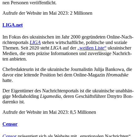
nen Per­so­nen veröffentlicht.
Aufrufe der Website im Mai 2023: 2 Millionen
LIGA.net
Im Fokus des ukrai­ni­schen im Jahr 2000 gegrün­de­ten Online-Nach­
rich­ten­por­tals
LIGA
stehen wirt­schaft­li­che, poli­ti­sche und soziale
Themen. Seit 2020 steht
LIGA
auf der
„weißen Liste“
ukrai­ni­scher
Medien, die stets präzise Infor­ma­tio­nen und zuver­läs­sige Nach­rich­
ten anbieten.
Chef­re­dak­teu­rin ist die ukrai­ni­sche Jour­na­lis­tin Julija Bankowa, die
davor eine lei­tende Posi­tion bei dem Online-Magazin
Hro­madske
hatte.
Der Eigen­tü­mer des Nach­rich­ten­por­tals ist die ukrai­ni­sche unab­hän­
gige Media­hol­ding
Liga­me­dia
, deren Geschäfts­füh­rer Dmytro Bon­
da­renko ist.
Aufrufe der Website im Mai 2023: 8,5 Millionen
Censor
Censor
prä­sen­tiert sich als Website mit „emo­tio­na­len Nach­rich­ten“.