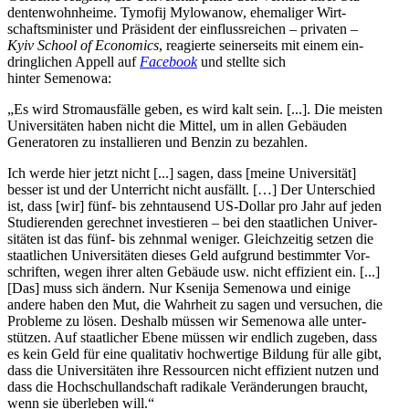
den­ten­wohn­heime. Tymofij Mylo­wa­now, ehe­ma­li­ger Wirt­
schafts­mi­nis­ter und Prä­si­dent der ein­fluss­rei­chen – pri­va­ten –
Kyiv School of Eco­no­mics
, reagierte sei­ner­seits mit einem ein­
dring­li­chen Appell auf
Face­book
und stellte sich
hinter Semenowa:
„Es wird Strom­aus­fälle geben, es wird kalt sein. [...]. Die meisten
Uni­ver­si­tä­ten haben nicht die Mittel, um in allen Gebäu­den
Gene­ra­to­ren zu instal­lie­ren und Benzin zu bezahlen.
Ich werde hier jetzt nicht [...] sagen, dass [meine Uni­ver­si­tät]
besser ist und der Unter­richt nicht aus­fällt. […] Der Unter­schied
ist, dass [wir] fünf- bis zehn­tau­send US-Dollar pro Jahr auf jeden
Stu­die­ren­den gerech­net inves­tie­ren – bei den staat­li­chen Uni­ver­
si­tä­ten ist das fünf- bis zehnmal weniger. Gleich­zei­tig setzen die
staat­li­chen Uni­ver­si­tä­ten dieses Geld auf­grund bestimm­ter Vor­
schrif­ten, wegen ihrer alten Gebäude usw. nicht effi­zi­ent ein. [...]
[Das] muss sich ändern. Nur Ksenija Seme­nowa und einige
andere haben den Mut, die Wahr­heit zu sagen und ver­su­chen, die
Pro­bleme zu lösen. Deshalb müssen wir Seme­nowa alle unter­
stüt­zen. Auf staat­li­cher Ebene müssen wir endlich zugeben, dass
es kein Geld für eine qua­li­ta­tiv hoch­wer­tige Bildung für alle gibt,
dass die Uni­ver­si­tä­ten ihre Res­sour­cen nicht effi­zi­ent nutzen und
dass die Hoch­schul­land­schaft radi­kale Ver­än­de­run­gen braucht,
wenn sie über­le­ben will.“