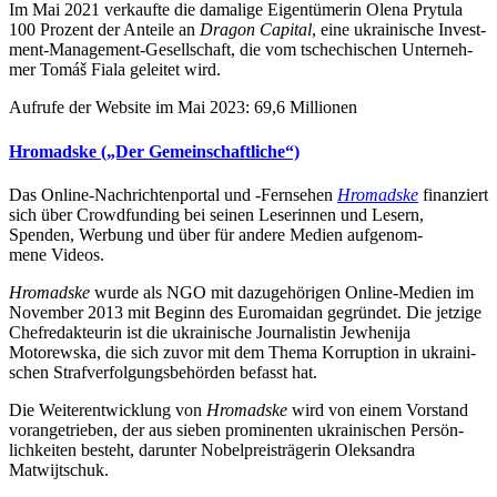
Im Mai 2021 ver­kaufte die dama­lige Eigen­tü­me­rin Olena Prytula
100 Prozent der Anteile an
Dragon Capital
, eine ukrai­ni­sche Invest­
ment-Manage­ment-Gesell­schaft, die vom tsche­chi­schen Unter­neh­
mer Tomáš Fiala gelei­tet wird.
Aufrufe der Website im Mai 2023: 69,6 Millionen
Hro­madske („Der Gemeinschaftliche“)
Das Online-Nach­rich­ten­por­tal und ‑Fern­se­hen
Hro­madske
finan­ziert
sich über Crowd­fun­ding bei seinen Lese­rin­nen und Lesern,
Spenden, Werbung und über für andere Medien auf­ge­nom­
mene Videos.
Hro­madske
wurde als NGO mit dazu­ge­hö­ri­gen Online-Medien im
Novem­ber 2013 mit Beginn des Euro­mai­dan gegrün­det. Die jetzige
Chef­re­dak­teu­rin ist die ukrai­ni­sche Jour­na­lis­tin Jewhe­nija
Motorewska, die sich zuvor mit dem Thema Kor­rup­tion in ukrai­ni­
schen Straf­ver­fol­gungs­be­hör­den befasst hat.
Die Wei­ter­ent­wick­lung von
Hro­madske
wird von einem Vor­stand
vor­an­ge­trie­ben, der aus sieben pro­mi­nen­ten ukrai­ni­schen Per­sön­
lich­kei­ten besteht, dar­un­ter Nobel­preis­trä­ge­rin Olek­san­dra
Matwijtschuk.