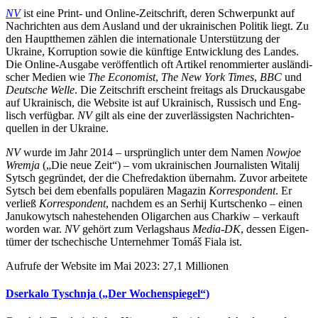
NV
ist eine Print- und Online-Zeit­schrift, deren Schwer­punkt auf
Nach­rich­ten aus dem Ausland und der ukrai­ni­schen Politik liegt. Zu
den Haupt­the­men zählen die inter­na­tio­nale Unter­stüt­zung der
Ukraine, Kor­rup­tion sowie die künf­tige Ent­wick­lung des Landes.
Die Online-Ausgabe ver­öf­fent­lich oft Artikel renom­mier­ter aus­län­di­
scher Medien wie
The Eco­no­mist
,
The New York Times
,
BBC
und
Deut­sche Welle
. Die Zeit­schrift erscheint frei­tags als Druck­aus­gabe
auf Ukrai­nisch, die Website ist auf Ukrai­nisch, Rus­sisch und Eng­
lisch ver­füg­bar.
NV
gilt als eine der zuver­läs­sigs­ten Nach­rich­ten­
quel­len in der Ukraine.
NV
wurde im Jahr 2014 – ursprüng­lich unter dem Namen
Nowjoe
Wremja
(„Die neue Zeit“) – vom ukrai­ni­schen Jour­na­lis­ten Witalij
Sytsch gegrün­det, der die Chef­re­dak­tion über­nahm. Zuvor arbei­tete
Sytsch bei dem eben­falls popu­lä­ren Magazin
Kor­re­spon­dent
. Er
verließ
Kor­re­spon­dent
, nachdem es an Serhij Kur­tschenko – einen
Janu­ko­wytsch nahe­ste­hen­den Olig­ar­chen aus Charkiw – ver­kauft
worden war.
NV
gehört zum Ver­lags­haus
Media-DK
, dessen Eigen­
tü­mer der tsche­chi­sche Unter­neh­mer Tomáš Fiala ist.
Aufrufe der Website im Mai 2023: 27,1 Millionen
Dser­kalo Tyschnja („Der Wochenspiegel“)