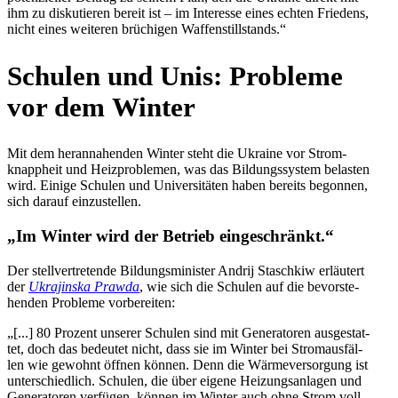
ihm zu dis­ku­tie­ren bereit ist – im Inter­esse eines echten Frie­dens,
nicht eines wei­te­ren brü­chi­gen Waffenstillstands.“
Schulen und Unis: Pro­bleme
vor dem Winter
Mit dem her­an­na­hen­den Winter steht die Ukraine vor Strom­
knapp­heit und Heiz­pro­ble­men, was das Bil­dungs­sys­tem belas­ten
wird. Einige Schulen und Uni­ver­si­tä­ten haben bereits begon­nen,
sich darauf einzustellen.
„Im Winter wird der Betrieb eingeschränkt.“
Der stell­ver­tre­tende Bil­dungs­mi­nis­ter Andrij Stasch­kiw erläu­tert
der
Ukra­jinska Prawda
, wie sich die Schulen auf die bevor­ste­
hen­den Pro­bleme vorbereiten:
„[...] 80 Prozent unserer Schulen sind mit Gene­ra­to­ren aus­ge­stat­
tet, doch das bedeu­tet nicht, dass sie im Winter bei Strom­aus­fäl­
len wie gewohnt öffnen können. Denn die Wär­me­ver­sor­gung ist
unter­schied­lich. Schulen, die über eigene Hei­zungs­an­la­gen und
Gene­ra­to­ren ver­fü­gen, können im Winter auch ohne Strom voll