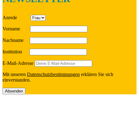
Anrede
Vorname
Nach­name
Insti­tu­tion
E‑Mail-Adresse
Mit unseren
Daten­schutz­be­stim­mun­gen
erklä­ren Sie sich
einverstanden.