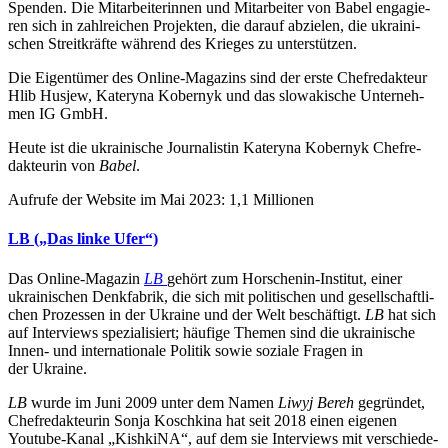
Spenden. Die Mit­ar­bei­te­rin­nen und Mit­ar­bei­ter von Babel enga­gie­
ren sich in zahl­rei­chen Pro­jek­ten, die darauf abzie­len, die ukrai­ni­
schen Streit­kräfte während des Krieges zu unterstützen.
Die Eigen­tü­mer des Online-Maga­zins sind der erste Chef­re­dak­teur
Hlib Husjew, Kateryna Kober­nyk und das slo­wa­ki­sche Unter­neh­
men IG GmbH.
Heute ist die ukrai­ni­sche Jour­na­listin Kateryna Kober­nyk Chef­re­
dak­teurin von
Babel
.
Aufrufe der Website im Mai 2023: 1,1 Millionen
LB („Das linke Ufer“)
Das Online-Magazin
LB
gehört zum Hor­schenin-Insti­tut, einer
ukrai­ni­schen Denk­fa­brik, die sich mit poli­ti­schen und gesell­schaft­li­
chen Pro­zes­sen in der Ukraine und der Welt beschäf­tigt.
LB
hat sich
auf Inter­views spe­zia­li­siert; häufige Themen sind die ukrai­ni­sche
Innen- und inter­na­tio­nale Politik sowie soziale Fragen in
der Ukraine.
LB
wurde im Juni 2009 unter dem Namen
Liwyj Bereh
gegrün­det,
Chef­re­dak­teu­rin Sonja Kosch­kina hat seit 2018 einen eigenen
Youtube-Kanal „Kish­kiNA“, auf dem sie Inter­views mit ver­schie­de­