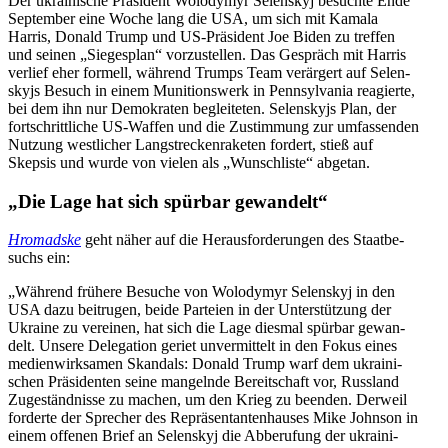
Der ukrai­ni­sche Prä­si­dent Wolo­dymyr Selen­skyj besuchte Ende
Sep­tem­ber eine Woche lang die USA, um sich mit Kamala
Harris, Donald Trump und US-Prä­si­dent Joe Biden zu treffen
und seinen „Sie­ges­plan“ vor­zu­stel­len. Das Gespräch mit Harris
verlief eher formell, während Trumps Team ver­är­gert auf Selen­
skyjs Besuch in einem Muni­ti­ons­werk in Penn­syl­va­nia reagierte,
bei dem ihn nur Demo­kra­ten beglei­te­ten. Selen­skyjs Plan, der
fort­schritt­li­che US-Waffen und die Zustim­mung zur umfas­sen­den
Nutzung west­li­cher Lang­stre­cken­ra­ke­ten fordert, stieß auf
Skepsis und wurde von vielen als „Wunsch­liste“ abgetan.
„Die Lage hat sich spürbar gewandelt“
Hro­madske
geht näher auf die Her­aus­for­de­run­gen des Staat­be­
suchs ein:
„Während frühere Besuche von Wolo­dymyr Selen­skyj in den
USA dazu bei­tru­gen, beide Par­teien in der Unter­stüt­zung der
Ukraine zu ver­ei­nen, hat sich die Lage diesmal spürbar gewan­
delt. Unsere Dele­ga­tion geriet unver­mit­telt in den Fokus eines
medi­en­wirk­sa­men Skan­dals: Donald Trump warf dem ukrai­ni­
schen Prä­si­den­ten seine man­gelnde Bereit­schaft vor, Russ­land
Zuge­ständ­nisse zu machen, um den Krieg zu beenden. Derweil
for­derte der Spre­cher des Reprä­sen­tan­ten­hau­ses Mike Johnson in
einem offenen Brief an Selen­skyj die Abbe­ru­fung der ukrai­ni­