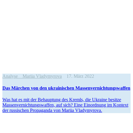
Analyse
Mariia Vladymyrova
17. März 2022
Das Märchen von den ukrai­ni­schen Massenvernichtungswaffen
Was hat es mit der Behaup­tung des Kremls, die Ukraine besitze
Mas­sen­ver­nich­tungs­waf­fen, auf sich? Eine Ein­ord­nung im Kontext
der rus­si­schen Pro­pa­ganda von Mariia Vladymyrova.