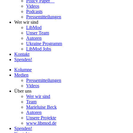
Policy Paper
Videos
Pod­casts
Pres­se­mit­tei­lun­gen
Wer wir sind
LibMod
Unser Team
Autoren
Ukraine Pro­gramm
LibMod Jobs
Kontakt
Spenden!
Kolumne
Medien
Pres­se­mit­tei­lun­gen
Videos
Über uns
Wer wir sind
Team
Marie­luise Beck
Autoren
Unsere Pro­jekte
www.libmod.de
Spenden!