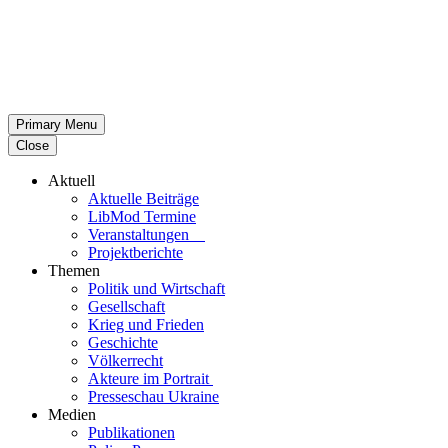
Primary Menu
Close
Aktuell
Aktu­elle Beiträge
LibMod Termine
Ver­an­stal­tun­gen
Pro­jekt­be­richte
Themen
Politik und Wirtschaft
Gesell­schaft
Krieg und Frieden
Geschichte
Völ­ker­recht
Akteure im Portrait
Pres­se­schau Ukraine
Medien
Publi­ka­tio­nen