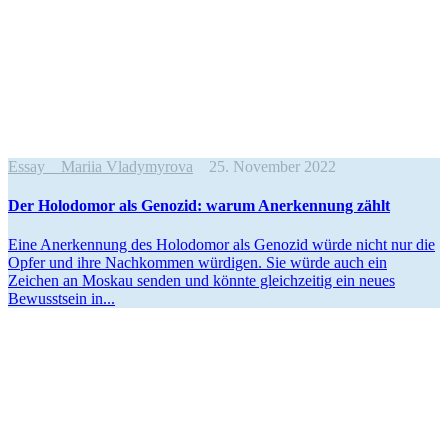
Essay
Mariia Vladymyrova
25. November 2022
Der Holo­do­mor als Genozid: warum Aner­ken­nung zählt
Eine Aner­ken­nung des Holo­do­mor als Genozid würde nicht nur die
Opfer und ihre Nach­kom­men wür­di­gen. Sie würde auch ein
Zeichen an Moskau senden und könnte gleich­zei­tig ein neues
Bewusst­sein in...