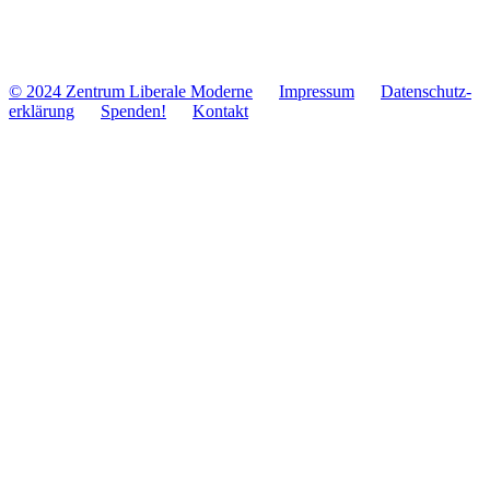
© 2024 Zentrum Libe­rale Moderne
Impres­sum
Daten­schutz­
er­klä­rung
Spenden!
Kontakt