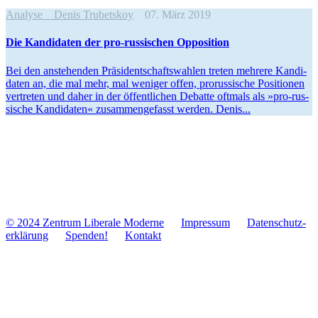
Analyse
Denis Trubetskoy
07. März 2019
Die Kan­di­da­ten der pro-rus­si­schen Opposition
Bei den anste­hen­den Prä­si­dent­schafts­wah­len treten mehrere Kan­di­
da­ten an, die mal mehr, mal weniger offen, pro­rus­si­sche Posi­tio­nen
ver­tre­ten und daher in der öffent­li­chen Debatte oftmals als »pro-rus­­
si­­sche Kan­di­da­ten« zusam­men­ge­fasst werden. Denis...
© 2024 Zentrum Libe­rale Moderne
Impres­sum
Daten­schutz­
er­klä­rung
Spenden!
Kontakt