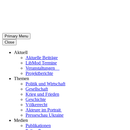
Primary Menu
Close
Aktuell
Aktu­elle Beiträge
LibMod Termine
Ver­an­stal­tun­gen
Pro­jekt­be­richte
Themen
Politik und Wirtschaft
Gesell­schaft
Krieg und Frieden
Geschichte
Völ­ker­recht
Akteure im Portrait
Pres­se­schau Ukraine
Medien
Publi­ka­tio­nen