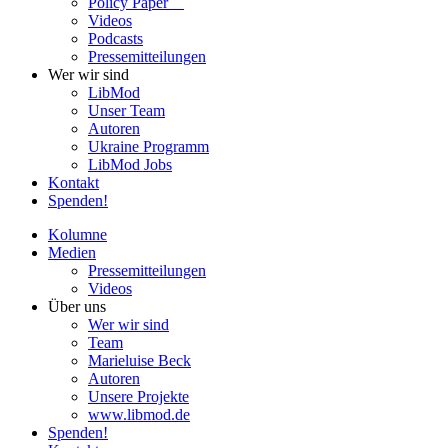
Policy Paper
Videos
Pod­casts
Pres­se­mit­tei­lun­gen
Wer wir sind
LibMod
Unser Team
Autoren
Ukraine Pro­gramm
LibMod Jobs
Kontakt
Spenden!
Kolumne
Medien
Pres­se­mit­tei­lun­gen
Videos
Über uns
Wer wir sind
Team
Marie­luise Beck
Autoren
Unsere Pro­jekte
www.libmod.de
Spenden!