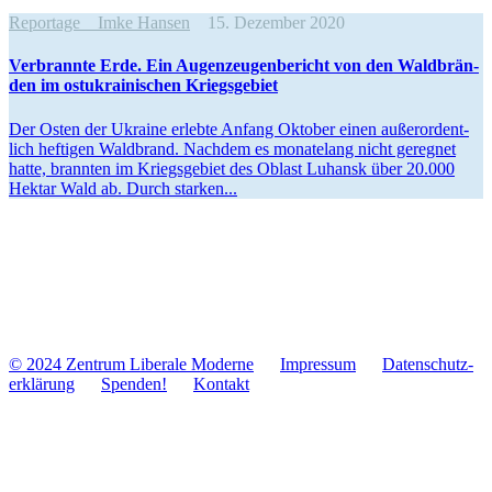
Reportage
Imke Hansen
15. Dezember 2020
Ver­brannte Erde. Ein Augen­zeu­gen­be­richt von den Wald­brän­
den im ost­ukrai­ni­schen Kriegsgebiet
Der Osten der Ukraine erlebte Anfang Oktober einen außer­or­dent­
lich hef­ti­gen Wald­brand. Nachdem es mona­te­lang nicht gereg­net
hatte, brann­ten im Kriegs­ge­biet des Oblast Luhansk über 20.000
Hektar Wald ab. Durch starken...
© 2024 Zentrum Libe­rale Moderne
Impres­sum
Daten­schutz­
er­klä­rung
Spenden!
Kontakt