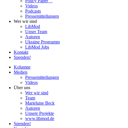
Policy Paper
Videos
Pod­casts
Pres­se­mit­tei­lun­gen
Wer wir sind
LibMod
Unser Team
Autoren
Ukraine Pro­gramm
LibMod Jobs
Kontakt
Spenden!
Kolumne
Medien
Pres­se­mit­tei­lun­gen
Videos
Über uns
Wer wir sind
Team
Marie­luise Beck
Autoren
Unsere Pro­jekte
www.libmod.de
Spenden!