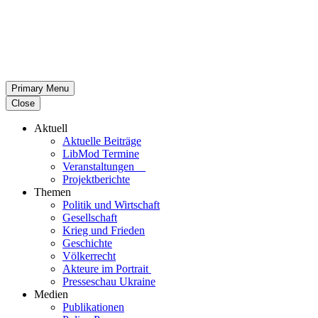
Primary Menu
Close
Aktuell
Aktu­elle Beiträge
LibMod Termine
Ver­an­stal­tun­gen
Pro­jekt­be­richte
Themen
Politik und Wirtschaft
Gesell­schaft
Krieg und Frieden
Geschichte
Völ­ker­recht
Akteure im Portrait
Pres­se­schau Ukraine
Medien
Publi­ka­tio­nen