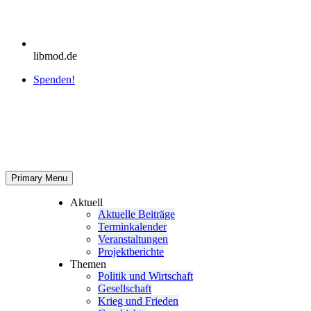
libmod.de
Spenden!
Primary Menu
Aktuell
Aktu­elle Beiträge
Ter­min­ka­len­der
Ver­an­stal­tun­gen
Pro­jekt­be­richte
Themen
Politik und Wirtschaft
Gesell­schaft
Krieg und Frieden