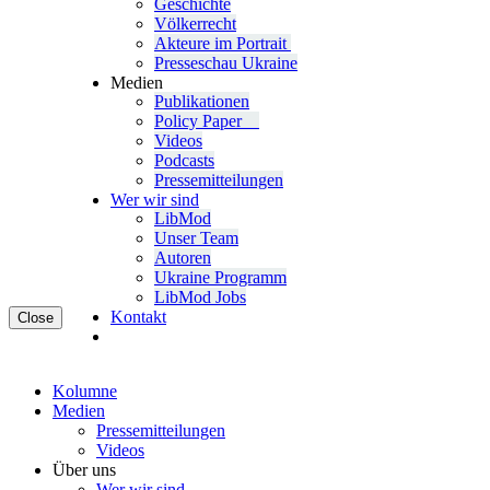
Geschichte
Völ­ker­recht
Akteure im Portrait
Pres­se­schau Ukraine
Medien
Publi­ka­tio­nen
Policy Paper
Videos
Pod­casts
Pres­se­mit­tei­lun­gen
Wer wir sind
LibMod
Unser Team
Autoren
Ukraine Pro­gramm
LibMod Jobs
Kontakt
Close
Kolumne
Medien
Pres­se­mit­tei­lun­gen
Videos
Über uns
Wer wir sind