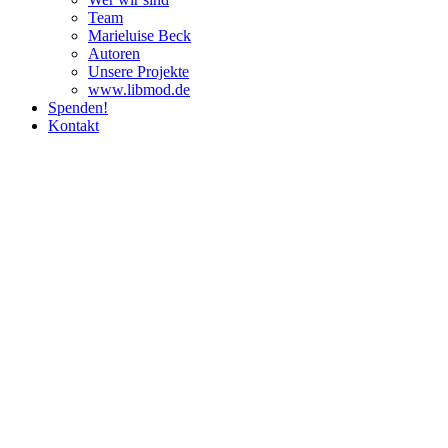
Team
Marie­luise Beck
Autoren
Unsere Pro­jekte
www.libmod.de
Spenden!
Kontakt