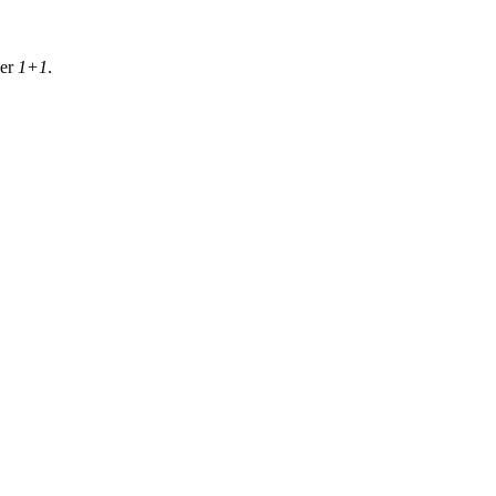
der
1+1
.