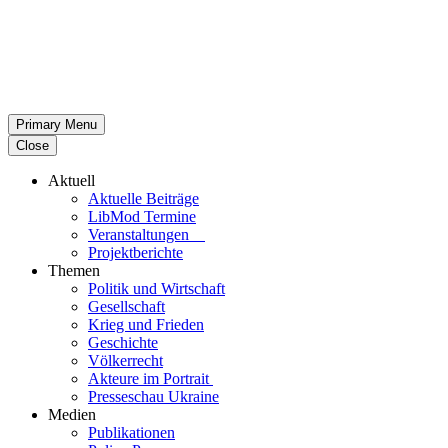
Primary Menu
Close
Aktuell
Aktu­elle Beiträge
LibMod Termine
Ver­an­stal­tun­gen
Pro­jekt­be­richte
Themen
Politik und Wirtschaft
Gesell­schaft
Krieg und Frieden
Geschichte
Völ­ker­recht
Akteure im Portrait
Pres­se­schau Ukraine
Medien
Publi­ka­tio­nen