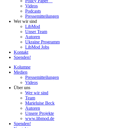
Policy Paper
Videos
Pod­casts
Pres­se­mit­tei­lun­gen
Wer wir sind
LibMod
Unser Team
Autoren
Ukraine Pro­gramm
LibMod Jobs
Kontakt
Spenden!
Kolumne
Medien
Pres­se­mit­tei­lun­gen
Videos
Über uns
Wer wir sind
Team
Marie­luise Beck
Autoren
Unsere Pro­jekte
www.libmod.de
Spenden!