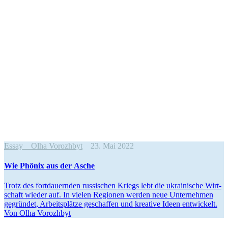
Essay
Olha Vorozhbyt
23. Mai 2022
Wie Phönix aus der Asche
Trotz des fort­dau­ern­den rus­si­schen Kriegs lebt die ukrai­ni­sche Wirt­
schaft wieder auf. In vielen Regio­nen werden neue Unter­neh­men
gegrün­det, Arbeits­plätze geschaf­fen und krea­tive Ideen ent­wi­ckelt.
Von Olha Vorozhbyt