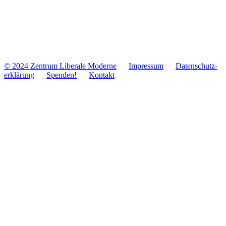
© 2024 Zentrum Libe­rale Moderne
Impres­sum
Daten­schutz­
er­klä­rung
Spenden!
Kontakt